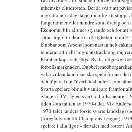
Det diskuteras titt som tätt om de idrottsl
inhemska elitidrotten. Det är svårt att påvisa 
migrationen i dagsläget omöjlig att stoppa. E
fungerar mer eller mindre som företag och 
Ekonomin blir alltmer styrande och för att b
sätta stopp för den fria rörligheten inom EU
klubbar som Arsenal som nästan helt saknar 
tenderar att i allt högre utsträckning migrer
Klubbar köps och säljs! Ryska oligarker och
fotbollsmarknaden. Dubbelt medborgarskap 
välja vilken land man ska spela för när det 
och löpare från ”överflödsländer” som nämnts
Svarta spelare blir allt vanligare framför all
gången i TV såg en svart fotbollsspelare – 
tiden som mitten av 1970-talet. Viv Anderso
1970-talet landets förste svarte landslags
(föregångaren till Champions League) 1979 
spelare i alla ligor – flertalet med rötter i Af