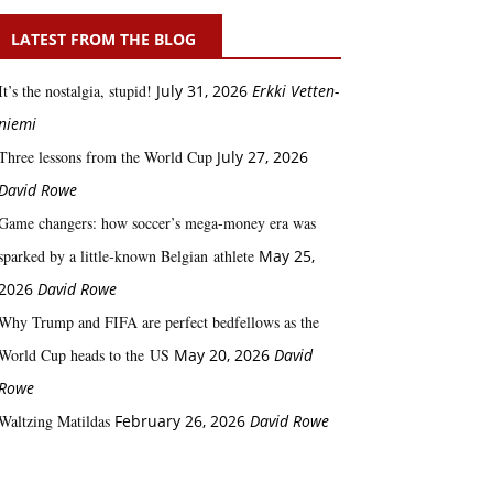
LATEST FROM THE BLOG
It’s the nostalgia, stupid!
July 31, 2026
Erkki Vetten­­
niemi
Three lessons from the World Cup
July 27, 2026
David Rowe
Game changers: how soccer’s mega‑money era was
sparked by a little‑known Belgian athlete
May 25,
2026
David Rowe
Why Trump and FIFA are perfect bedfellows as the
World Cup heads to the US
May 20, 2026
David
Rowe
Waltzing Matildas
February 26, 2026
David Rowe