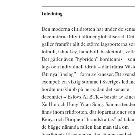
Inledning
Den moderna elitidrotten har under de sena
decennierna blivit alltmer globaliserad. Det
gäller framför allt de större lagsporterna s
fotboll, ishockey, handboll, basketboll, voll
Det gäller även ”hybriden” bordtennis – so
lag- och individuell idrott – där främst Väs
fått nya ”inslag” i form av kineser. Ett svens
exempel: en viktig stomme i Sveriges ledan
bordtennisklubb på herrsidan det senaste
decenniet – Eslövs AI BTK – består av kine
Xu Hui och Hong Yuan Song. Samma tende
finns inom friidrotten, där löparnationer so
Kenya och Etiopien ”brandskattas” på talang
de bägge nämnda fallen kan man tala om
överflödets förbannelse, dvs länder med ett