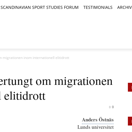
SCANDINAVIAN SPORT STUDIES FORUM
TESTIMONIALS
ARCHIV
TICLES
BOOK REVIEWS
NEWS
JOURNALS
 migrationen inom internationell elitidrott
fertungt om migrationen
elitidrott
0
Anders Östnäs
Lunds universitet