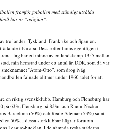
bollen framför fotbollen med ständigt utsålda
dboll här är ”religion”.
av tre länder: Tyskland, Frankrike och Spanien.
trädande i Europa. Dess rötter fanns egentligen i
arena. Jag har ett minne av en landskamp 1955 mellan
stad, min hemstad under ett antal år. DDR, som då var
ed smeknamnet ”Atom-Otto”, som drog iväg
andbollen falnade alltmer under 1960-talet för att
are en riktig svenskklubb, Hamburg och Flensburg har
2010 på 63%, Flensburg på 83% och Rhein-Neckar
hos Barcelona (50%) och Reale Ademar (53%) samt
d ca 50%. I dessa storklubbar hägrar förutom
ions League-bucklan. I de nämnda tyska städerna