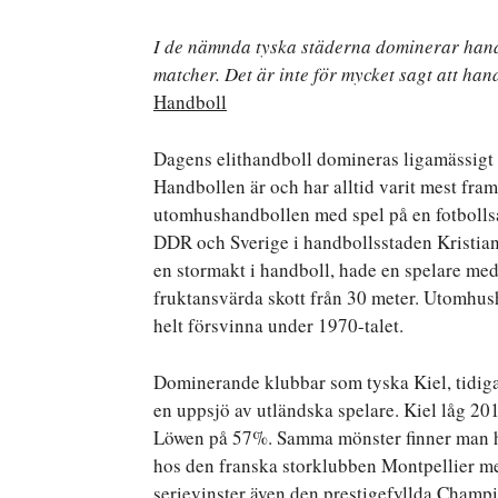
I de nämnda tyska städerna dominerar hand
matcher. Det är inte för mycket sagt att han
Handboll
Dagens elithandboll domineras ligamässigt 
Handbollen är och har alltid varit mest fram
utomhushandbollen med spel på en fotbolls
DDR och Sverige i handbollsstaden Kristian
en stormakt i handboll, hade en spelare m
fruktansvärda skott från 30 meter. Utomhush
helt försvinna under 1970-talet.
Dominerande klubbar som tyska Kiel, tidig
en uppsjö av utländska spelare. Kiel låg 
Löwen på 57%. Samma mönster finner man 
hos den franska storklubben Montpellier me
serievinster även den prestigefyllda Champ