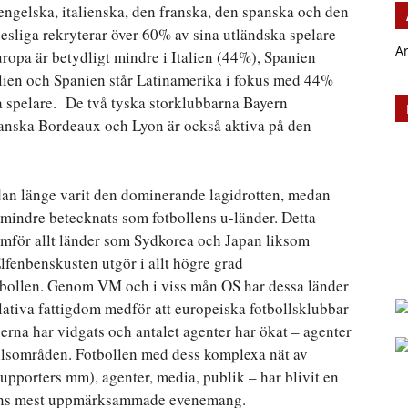
 engelska, italienska, den franska, den spanska och den
sliga rekryterar över 60% av sina utländska spelare
A
ropa är betydligt mindre i Italien (44%), Spanien
lien och Spanien står Latinamerika i fokus med 44%
 spelare. De två tyska storklubbarna Bayern
nska Bordeaux och Lyon är också aktiva på den
dan länge varit den dominerande lagidrotten, medan
 mindre betecknats som fotbollens u-länder. Detta
ramför allt länder som Sydkorea och Japan liksom
lfenbenskusten utgör i allt högre grad
tbollen. Genom VM och i viss mån OS har dessa länder
relativa fattigdom medför att europeiska fotbollsklubbar
nserna har vidgats och antalet agenter har ökat – agenter
ollsområden. Fotbollen med dess komplexa nät av
upporters mm), agenter, media, publik – har blivit en
rldens mest uppmärksammade evenemang.