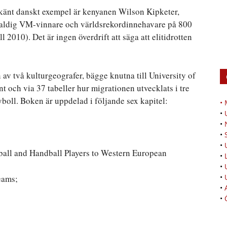
älkänt danskt exempel är kenyanen Wilson Kipketer,
faldig VM-vinnare och världsrekordinnehavare på 800
l 2010). Det är ingen överdrift att säga att elitidrotten
av två kulturgeografer, bägge knutna till University of
och via 37 tabeller hur migrationen utvecklats i tre
eyboll. Boken är uppdelad i följande sex kapitel:
•
•
•
•
•
yball and Handball Players to Western European
•
•
•
eams;
•
•