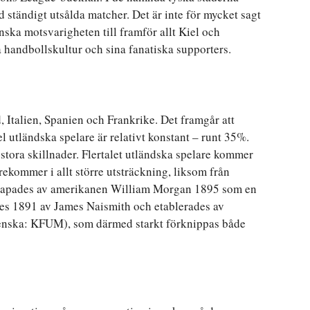
ständigt utsålda matcher. Det är inte för mycket sagt
nska motsvarigheten till framför allt Kiel och
a handbollskultur och sina fanatiska supporters.
, Italien, Spanien och Frankrike. Det framgår att
l utländska spelare är relativt konstant – runt 35%.
stora skillnader. Flertalet utländska spelare kommer
rekommer i allt större utsträckning, liksom från
skapades av amerikanen William Morgan 1895 som en
des 1891 av James Naismith och etablerades av
nska: KFUM), som därmed starkt förknippas både