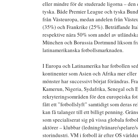
eller mindre för de studerade ligorna – den
tyska. Både Premier League och tyska Bunde
från Västeuropa, medan andelen från Västeu
(35%) och Frankrike (25%). Beträffande Ita
respektive nära 50% som andel av utländska
München och Borussia Dortmund liksom fra
latinamerikanska fotbollsmarknaden.
I Europa och Latinamerika har fotbollen se
kontinenter som Asien och Afrika mer eller
mönster har successivt börjat förändras. F
Kamerun, Nigeria, Sydafrika, Senegal och E
rekryteringsområden för den europeiska fo
fått ett ”fotbollslyft” samtidigt som deras 
kan få talanger till ett billigt penning. Grä
som specialiserat sig på vissa globala fotb
aktörer – klubbar (ledning/tränare/spelare/s
storindustri. VM i fotboll är efter OS vä