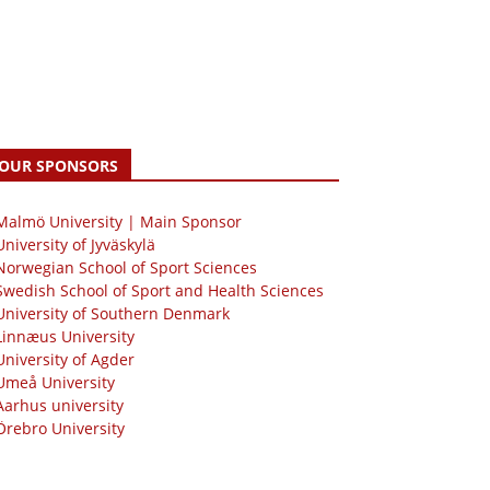
OUR SPONSORS
 Malmö University | Main Sponsor
University of Jyväskylä
Norwegian School of Sport Sciences
Swedish School of Sport and Health Sciences
University of Southern Denmark
Linnæus University
University of Agder
Umeå University
Aarhus university
Örebro University