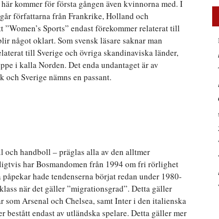
h här kommer för första gången även kvinnorna med. I
går författarna från Frankrike, Holland och
tt ”Women’s Sports” endast förekommer relaterat till
 blir något oklart. Som svensk läsare saknar man
laterat till Sverige och övriga skandinaviska länder,
r uppe i kalla Norden. Det enda undantaget är av
k och Sverige nämns en passant.
ll och handboll – präglas alla av den alltmer
ligtvis har Bosmandomen från 1994 om fri rörlighet
a påpekar hade tendenserna börjat redan under 1980-
ärklass när det gäller ”migrationsgrad”. Detta gäller
r som Arsenal och Chelsea, samt Inter i den italienska
r bestått endast av utländska spelare. Detta gäller mer