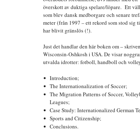
överskott av duktiga spelare/löpare. Ett v
som blev dansk medborgare och senare tre
meter (från 1997 – ett rekord som stod sig til
har blivit gränslös (!).
Just det handlar den här boken om – skriven 
Wisconsin-Oshkosh i USA. De visar noggrant 
utvalda idrotter: fotboll, handboll och voll
Introduction;
The Internationalization of Soccer;
The Migration Patterns of Soccer, Volle
Leagues;
Case Study: Internationalized German T
Sports and Citizenship;
Conclusions.