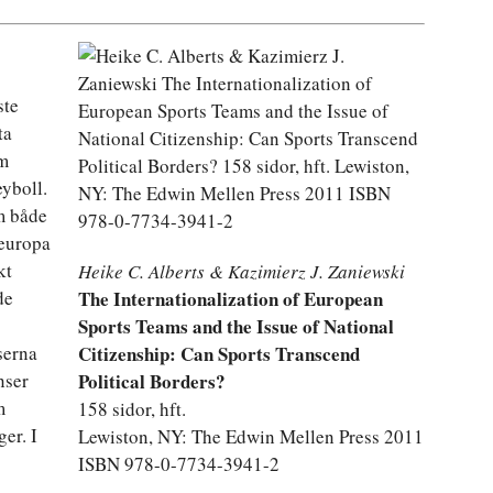
ste
ta
om
eyboll.
m både
teuropa
kt
Heike C. Alberts & Kazimierz J. Zaniewski
de
The Internationalization of European
Sports Teams and the Issue of National
serna
Citizenship: Can Sports Transcend
nser
Political Borders?
m
158 sidor, hft.
er. I
Lewiston, NY: The Edwin Mellen Press 2011
ISBN 978-0-7734-3941-2