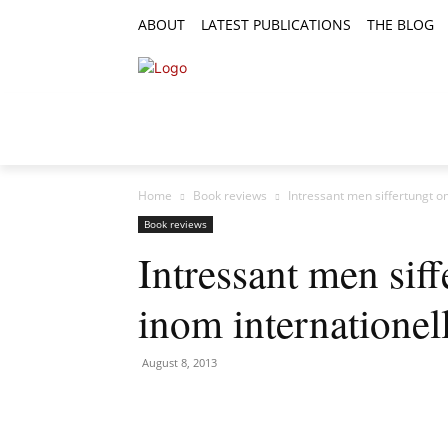
ABOUT
LATEST PUBLICATIONS
THE BLOG
RESEARCH ARTICLES
FEATURE AR
Home
Book reviews
Intressant men siffertungt om
Book reviews
Intressant men sif
inom internationell 
August 8, 2013