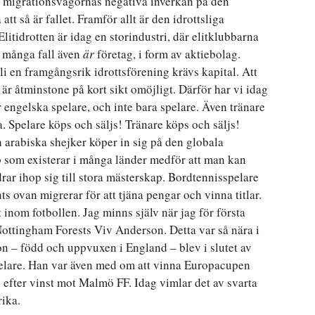
iga migrationsvågornas negativa inverkan på den
att så är fallet. Framför allt är den idrottsliga
litidrotten är idag en storindustri, där elitklubbarna
i många fall även
är
företag, i form av aktiebolag.
li en framgångsrik idrottsförening krävs kapital. Att
 är åtminstone på kort sikt omöjligt. Därför har vi idag
engelska spelare, och inte bara spelare. Även tränare
a. Spelare köps och säljs! Tränare köps och säljs!
 arabiska shejker köper in sig på den globala
som existerar i många länder medför att man kan
drar ihop sig till stora mästerskap. Bordtennisspelare
 ovan migrerar för att tjäna pengar och vinna titlar.
t inom fotbollen. Jag minns själv när jag för första
Nottingham Forests Viv Anderson. Detta var så nära i
n – född och uppvuxen i England – blev i slutet av
spelare. Han var även med om att vinna Europacupen
efter vinst mot Malmö FF. Idag vimlar det av svarta
rika.