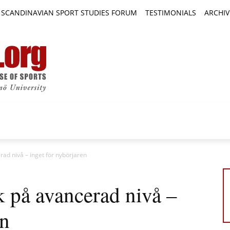
SCANDINAVIAN SPORT STUDIES FORUM
TESTIMONIALS
ARCHIV
TICLES
BOOK REVIEWS
NEWS
JOURNALS
rad nivå – inget för nybörjaren
k på avancerad nivå –
en