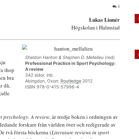
0
Lukas Linnér
Högskolan i Halmstad
Sheldon Hanton & Stephen D. Mellalieu
(red)
sju
Professional Practice in Sport Psychology:
ra ihop
A review
342 sidor, inb.
 en bra
Abingdon, Oxon:
Routledge
2012
r då,
ISBN 978-0-415-57996-4
kulle
rt psychology. A review
, är tredje boken i ordningen av
 ledande forskare från världen över och redigerade av
e två första böckerna (
Literature reviews in sport