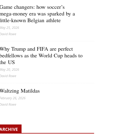
Game changers: how soccer’s
mega‑money era was sparked by a
little‑known Belgian athlete
May 25, 2026
David Rowe
Why Trump and FIFA are perfect
bedfellows as the World Cup heads to
the US
May 20, 2026
David Rowe
Waltzing Matildas
February 26, 2026
David Rowe
ARCHIVE