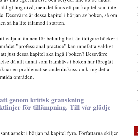
äldigt hög nivå, men det finns ett par kapitel som inte
de. Dessvärre är dessa kapitel i början av boken, så om
n så ha lite tålamod i starten.
tt välja ut ämnen för befintlig bok än tidigare böcker i
området ”professional practice” kan innefatta väldigt
att just dessa kapitel ska ingå i boken? Dessvärre
ikelse då allt annat som framhävs i boken har föregått
 saknar en problematiserande diskussion kring detta
amtida områden.
 att genom kritisk granskning
linjer för tillämpning. Till vår glädje
nt aspekt i början på kapitel fyra. Författarna skiljer