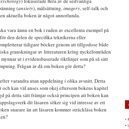
psychology
) fokuserade flera av de sedvanliga
pänning (
anxiety
), målsättning,
imagery
, self-talk och
en aktuella boken är något annorlunda.
ska vara ännu en bok i raden av excellenta exempel på
för den delen de specifika teknikerna eller
ompletterar tidigare böcker genom att tillgodose både
itiska granskningar av litteraturen kring nyckelområden
m mynnar ut i evidensbaserade riktlinjer som på så sätt
ämpning. Frågan är då om boken gör detta?
fter varandra utan uppdelning i olika avsnitt. Detta
er och kan väl anses som okej eftersom bokens kapitel
gd på detta sätt främjar också principen att boken kan
pslagsverk dit läsaren söker sig vid intresse av ett
boken snarare än att läsaren kommer sträckläsa boken
ken?
•
•