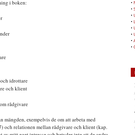
ing i boken:
•
•
•
er
•
•
inder
•
•
•
tare
 och idrottare
re och klient
 som rådgivare
rån mängden, exempelvis de om att arbeta med
 7) och relationen mellan rådgivare och klient (kap.
lat av mitt eget intresse och betyder inte att de andra