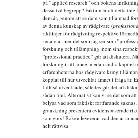
på ”applied research” och bokens inriktning
dessa två begrepp? Faktum är att detta inte 
dem åt, genom att se dem som tillämpad for
av denna kunskap av rådgivare (
professiona
riktlinjer för rådgivning respektive förmedla
senare är mer det som jag ser som ”professio
forskning och tillämpning inom sina respek
”professional practice” går att diskutera. 
forskning i sitt ämne, medan andra kapitel
erfarenheterna hos rådgivare kring tillämpn
kopplat till hur utvecklat ämnet i fråga är.
fullt så utvecklade, således går det att di
sådan titel. Alternativt kan vi se det som at
belysa vad som faktiskt fortfarande saknas.
granskning presentera evidensbaserade riktli
som görs! Boken levererar vad den är ämnad
helt rättvisa.