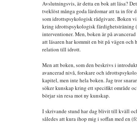
Avslutningsvis, är detta en bok att läsa? De
tveklöst många goda lärdomar att ta in för d
som idrottspsykologisk rådgivare. Boken vi
kring idrottspsykologisk färdighetsträning (
interventioner. Men, boken är på avancerad ni
att läsaren har kommit en bit på vägen och h
relation till idrott.
Men att boken, som den beskrivs i introdukti
avancerad nivå, forskare och idrottspsykolog
kapitel, men inte hela boken. Jag tror snara
söker kunskap kring ett specifikt område oc
börjar sin resa mot ny kunskap.
I skrivande stund har dag blivit till kväll o
således att kura ihop mig i soffan med en 