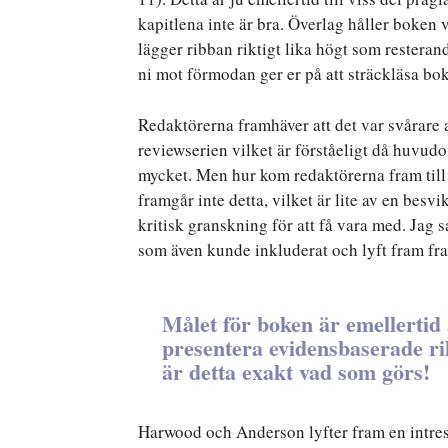
kapitlena inte är bra. Överlag håller boken v
lägger ribban riktigt lika högt som resteran
ni mot förmodan ger er på att sträckläsa boke
Redaktörerna framhäver att det var svårare a
reviewserien vilket är förståeligt då huvud
mycket. Men hur kom redaktörerna fram till 
framgår inte detta, vilket är lite av en besv
kritisk granskning för att få vara med. Jag
som även kunde inkluderat och lyft fram fr
Målet för boken är emellertid
presentera evidensbaserade rikt
är detta exakt vad som görs!
Harwood och Anderson lyfter fram en intressa