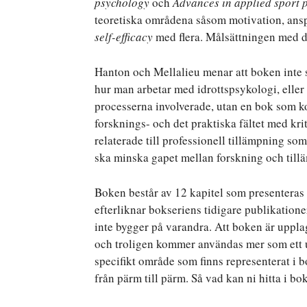
psychology
och
Advances in applied sport 
teoretiska områdena såsom motivation, ans
self-efficacy
med flera. Målsättningen med d
Hanton och Mellalieu menar att boken inte 
hur man arbetar med idrottspsykologi, eller 
processerna involverade, utan en bok som k
forsknings- och det praktiska fältet med kr
relaterade till professionell tillämpning so
ska minska gapet mellan forskning och till
Boken består av 12 kapitel som presenteras e
efterliknar bokseriens tidigare publikation
inte bygger på varandra. Att boken är uppla
och troligen kommer användas mer som ett up
specifikt område som finns representerat i 
från pärm till pärm. Så vad kan ni hitta i bo