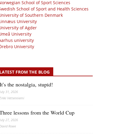
Norwegian School of Sport Sciences
Swedish School of Sport and Health Sciences
University of Southern Denmark
Linnæus University
University of Agder
Umeå University
Aarhus university
Örebro University
LATEST FROM THE BLOG
It’s the nostalgia, stupid!
July 31, 2026
Erkki Vetten­­niemi
Three lessons from the World Cup
July 27, 2026
David Rowe