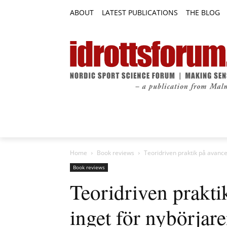
ABOUT
LATEST PUBLICATIONS
THE BLOG
RESEARCH ARTICLES
FEATURE AR
Home
Book reviews
Teoridriven praktik på avance
Book reviews
Teoridriven prakti
inget för nybörjar