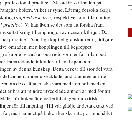
 ”professional practice”. Så vad är skillnaden på
Ar
framgår i boken, vilket är synd. Låt mig försöka skilja
skning (
applied research
) respektive som tillämpning
l practice
). Vi kan även se det som att forska fram
 resultat kring tillämpningen av dessa riktlinjer. Det
nal practice”. Samtliga kapitel granskar teori, tidigare
tive områden, men kopplingen till begreppet
Några kapitel granskar och redogör mer för tillämpad
 mer framträdande inkluderar kunskapen och
ingen av denna kunskap. Detta verkar till stor del vara
 En del ämnen är mer utvecklade, andra ämnen är inte
skutera om dessa ämnen ska vara med i en bok med en
t det är bra att mindre utvecklade ämnen är med för att
 Målet för boken är emellertid att genom kritisk
njer för tillämpning. Till vår glädje är detta exakt vad
 för, men namnet på boken kanske inte gör innehållet