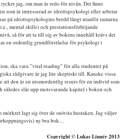
t tycker jag, om man är redo för nivån. Det finns
en som är intresserad av idrottspsykologi eller arbetar
sar på idrottspsykologins bredd långt utanför ramarna
i.e., mental skills) och prestationsförhöjande
vå, så för att ta till sig av bokens innehåll krävs det
ar en ordentlig grundförståelse för psykologi i
on, ska vara ”vital reading” för alla studenter på
iska rådgivare är jag lite skeptiskt till. Kanske vissa
re att den är en utomordentlig resurs för en individ som
h således slår upp motsvarande kapitel i boken och
ch mörkret lagt sig över de snövita hustaken. Jag väljer
(förhoppningsvis) ny bra bok…
Copyright © Lukas Linnér 2013