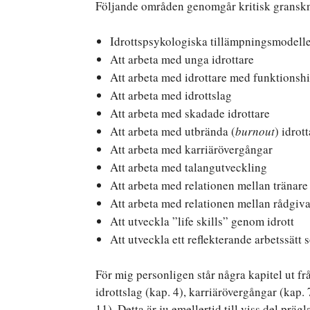
Följande områden genomgår kritisk granskn
Idrottspsykologiska tillämpningsmodell
Att arbeta med unga idrottare
Att arbeta med idrottare med funktionsh
Att arbeta med idrottslag
Att arbeta med skadade idrottare
Att arbeta med utbrända (
burnout
) idrot
Att arbeta med karriärövergångar
Att arbeta med talangutveckling
Att arbeta med relationen mellan tränare
Att arbeta med relationen mellan rådgiva
Att utveckla ”life skills” genom idrott
Att utveckla ett reflekterande arbetssätt
För mig personligen står några kapitel ut f
idrottslag (kap. 4), karriärövergångar (kap.
11). Detta är ju emellertid till viss del präg