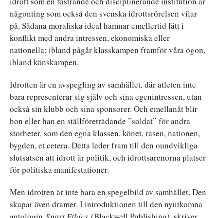
idrott som en fostrande och disciplinerande institution är
någonting som också den svenska idrottsrörelsen vilar
på. Sådana moraliska ideal hamnar emellertid lätt i
konflikt med andra intressen, ekonomiska eller
nationella; ibland pågår klasskampen framför våra ögon,
ibland könskampen.
Idrotten är en avspegling av samhället, där atleten inte
bara representerar sig själv och sina egenintressen, utan
också sin klubb och sina sponsorer. Och emellanåt blir
hon eller han en ställföreträdande ”soldat” för andra
storheter, som den egna klassen, könet, rasen, nationen,
bygden, et cetera. Detta leder fram till den oundvikliga
slutsatsen att idrott är politik, och idrottsarenorna platser
för politiska manifestationer.
Men idrotten är inte bara en spegelbild av samhället. Den
skapar även dramer. I introduktionen till den nyutkomna
antologin
Sport Ethics
(Blackwell Publishing), skriver