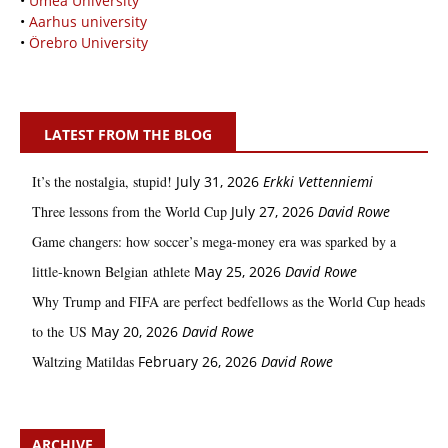
•
Umeå University
•
Aarhus university
•
Örebro University
LATEST FROM THE BLOG
It’s the nostalgia, stupid!
July 31, 2026
Erkki Vetten­­niemi
Three lessons from the World Cup
July 27, 2026
David Rowe
Game changers: how soccer’s mega‑money era was sparked by a
little‑known Belgian athlete
May 25, 2026
David Rowe
Why Trump and FIFA are perfect bedfellows as the World Cup heads
to the US
May 20, 2026
David Rowe
Waltzing Matildas
February 26, 2026
David Rowe
ARCHIVE