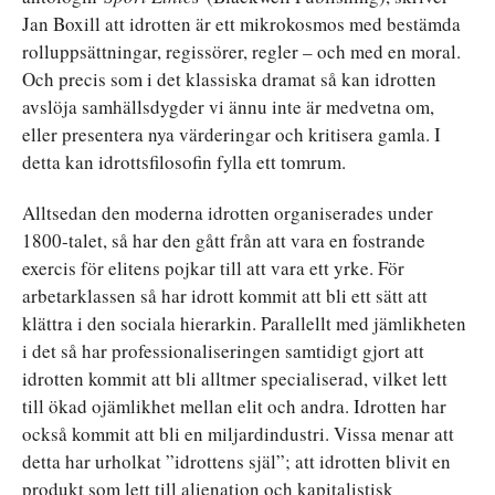
Jan Boxill att idrotten är ett mikrokosmos med bestämda
rolluppsättningar, regissörer, regler – och med en moral.
Och precis som i det klassiska dramat så kan idrotten
avslöja samhällsdygder vi ännu inte är medvetna om,
eller presentera nya värderingar och kritisera gamla. I
detta kan idrottsfilosofin fylla ett tomrum.
Alltsedan den moderna idrotten organiserades under
1800-talet, så har den gått från att vara en fostrande
exercis för elitens pojkar till att vara ett yrke. För
arbetarklassen så har idrott kommit att bli ett sätt att
klättra i den sociala hierarkin. Parallellt med jämlikheten
i det så har professionaliseringen samtidigt gjort att
idrotten kommit att bli alltmer specialiserad, vilket lett
till ökad ojämlikhet mellan elit och andra. Idrotten har
också kommit att bli en miljardindustri. Vissa menar att
detta har urholkat ”idrottens själ”; att idrotten blivit en
produkt som lett till alienation och kapitalistisk