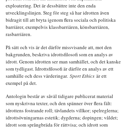
exploatering. Det är dessbättre inte den enda
utvecklingslinjen. Steg för steg så har idrotten även
bidragit till att bryta igenom flera sociala och politiska
barriärer, exempelvis klassbarriären, könsbarriären,
rasbarriären.
På sätt och vis är det därför missvisande att, mot den
bakgrunden, beskriva idrottsfilosofi som en analys av
idrott. Genom idrotten ser man samhället, och det kanske
som tydligast. Idrottsfilosofi är därför en analys av ett
samhälle och dess värderingar.
Sport Ethics
är ett
exempel på det.
Antologin består av såväl tidigare publicerat material
som nyskrivna texter, och den spänner över flera fält:
idrottens fostrande roll; tävlandets villkor; spelreglerna;
idrottsövningarnas estetik; dygderna; dopingen; våldet;
idrott som språngbräda för rättvisa; och idrott som