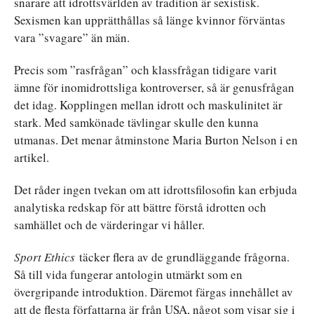
snarare att idrottsvärlden av tradition är sexistisk.
Sexismen kan upprätthållas så länge kvinnor förväntas
vara ”svagare” än män.
Precis som ”rasfrågan” och klassfrågan tidigare varit
ämne för inomidrottsliga kontroverser, så är genusfrågan
det idag. Kopplingen mellan idrott och maskulinitet är
stark. Med samkönade tävlingar skulle den kunna
utmanas. Det menar åtminstone Maria Burton Nelson i en
artikel.
Det råder ingen tvekan om att idrottsfilosofin kan erbjuda
analytiska redskap för att bättre förstå idrotten och
samhället och de värderingar vi håller.
Sport Ethics
täcker flera av de grundläggande frågorna.
Så till vida fungerar antologin utmärkt som en
övergripande introduktion. Däremot färgas innehållet av
att de flesta författarna är från USA, något som visar sig i