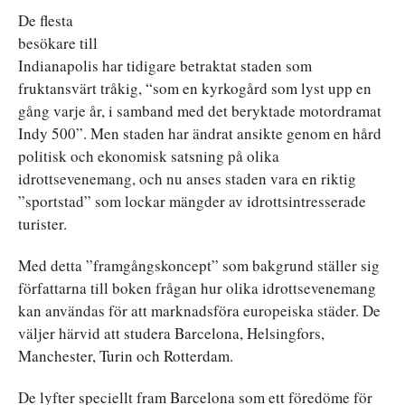
De flesta
besökare till
Indianapolis har tidigare betraktat staden som
fruktansvärt tråkig, “som en kyrkogård som lyst upp en
gång varje år, i samband med det beryktade motordramat
Indy 500”. Men staden har ändrat ansikte genom en hård
politisk och ekonomisk satsning på olika
idrottsevenemang, och nu anses staden vara en riktig
”sportstad” som lockar mängder av idrottsintresserade
turister.
Med detta ”framgångskoncept” som bakgrund ställer sig
författarna till boken frågan hur olika idrottsevenemang
kan användas för att marknadsföra europeiska städer. De
väljer härvid att studera Barcelona, Helsingfors,
Manchester, Turin och Rotterdam.
De lyfter speciellt fram Barcelona som ett föredöme för