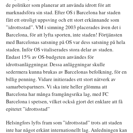
de politiker som planerar att använda idrott för att
marknadsföra sin stad. Efter OS i Barcelona har staden
fått ett otroligt uppsving och ett stort erkännande som
”idrottsstad”. VM i simning 2003 placerades även det i
Barcelona, för att lyfta sporten, inte staden! Förtjänsten
med Barcelonas satsning på OS var dess satsning på hela
staden. Inför OS vitaliserades stora delar av staden.
Endast 15% av OS-budgeten användes för
idrottsanläggningar. Dessa anläggningar skulle
sedermera kunna brukas av Barcelonas befolkning, för en
billig penning. Vidare initierades ett stort nätverk av
samarbetspartners. Vi ska inte heller glömma att
Barcelona har många framgångsrika lag, med FC
Barcelona i spetsen, vilket också gjort det enklare att få
epitetet ”idrottsstad”
Helsingfors lyfts fram som ”idrottsstad” trots att staden
inte har något erkänt internationellt lag. Anledningen kan