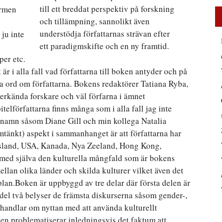
till ett breddat perspektiv på forskning
ormen
och tillämpning, sannolikt även
understödja författarnas strävan efter
ju inte
ett paradigmskifte och en ny framtid.
per etc.
t är i alla fall vad författarna till boken antyder och på
ra ord om författarna. Bokens redaktörer Tatiana Ryba,
rkända forskare och väl förfarna i ämnet
telförfattarna finns många som i alla fall jag inte
a namn såsom Diane Gill och min kollega Natalia
tänkt) aspekt i sammanhanget är att författarna har
Ryssland, USA, Kanada, Nya Zeeland, Hong Kong,
med själva den kulturella mångfald som är bokens
llan olika länder och skilda kulturer vilket även det
plan.Boken är uppbyggd av tre delar där första delen är
 del två belyser de främsta diskurserna såsom gender-,
e handlar om nyttan med att använda kulturellt
en problematiserar inledningsvis det faktum att