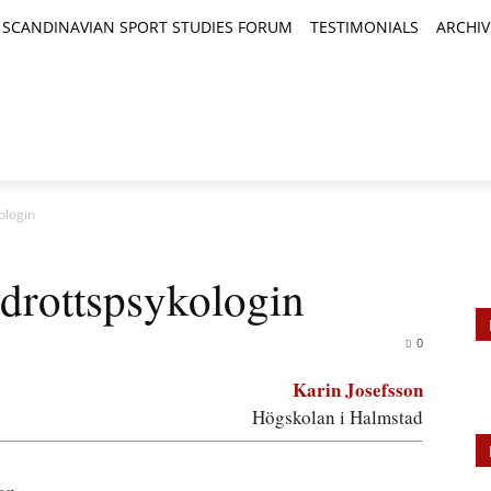
SCANDINAVIAN SPORT STUDIES FORUM
TESTIMONIALS
ARCHIV
TICLES
BOOK REVIEWS
NEWS
JOURNALS
ologin
idrottspsykologin
0
Karin Josefsson
Högskolan i Halmstad