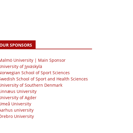
OUR SPONSORS
 Malmö University | Main Sponsor
University of Jyväskylä
Norwegian School of Sport Sciences
Swedish School of Sport and Health Sciences
University of Southern Denmark
Linnæus University
University of Agder
Umeå University
Aarhus university
Örebro University