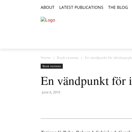
ABOUT
LATEST PUBLICATIONS
THE BLOG
RESEARCH ARTICLES
FEATURE AR
Home
Book reviews
En vändpunkt för idrottspsyk
Book reviews
En vändpunkt för 
June 6, 2010