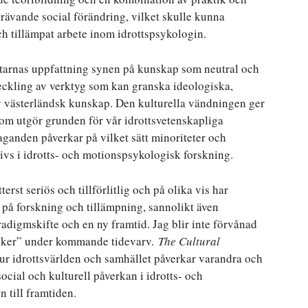
trävande social förändring, vilket skulle kunna
 tillämpat arbete inom idrottspsykologin.
fattarnas uppfattning synen på kunskap som neutral och
tveckling av verktyg som kan granska ideologiska,
av västerländsk kunskap. Den kulturella vändningen ger
om utgör grunden för vår idrottsvetenskapliga
aganden påverkar på vilket sätt minoriteter och
ivs i idrotts- och motionspsykologisk forskning.
erst seriös och tillförlitlig och på olika vis har
iv på forskning och tillämpning, sannolikt även
aradigmskifte och en ny framtid. Jag blir inte förvånad
ssiker” under kommande tidevarv.
The Cultural
r idrottsvärlden och samhället påverkar varandra och
social och kulturell påverkan i idrotts- och
till framtiden.