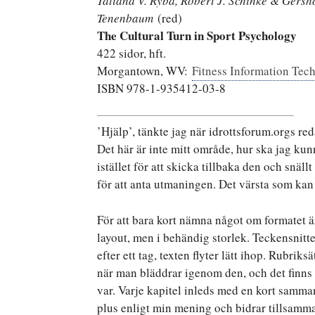
Tatiana V. Ryba, Robert J. Schinke & Gersh
Tenenbaum
(red)
The Cultural Turn in Sport Psychology
422 sidor, hft.
Morgantown, WV:
Fitness Information Tec
ISBN 978-1-935412-03-8
’Hjälp’, tänkte jag när idrottsforum.orgs re
Det här är inte mitt område, hur ska jag k
istället för att skicka tillbaka den och snä
för att anta utmaningen. Det värsta som kan
För att bara kort nämna något om formatet är
layout, men i behändig storlek. Teckensnitte
efter ett tag, texten flyter lätt ihop. Rubriks
när man bläddrar igenom den, och det finns 
var. Varje kapitel inleds med en kort sammanf
plus enligt min mening och bidrar tillsamman