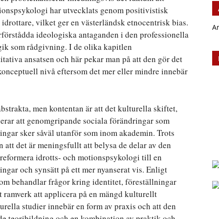
onspsykologi har utvecklats genom positivistisk
drottare, vilket ger en västerländsk etnocentrisk bias.
A
förstådda ideologiska antaganden i den professionella
ik som rådgivning. I de olika kapitlen
itativa ansatsen och här pekar man på att den gör det
n konceptuell nivå eftersom det mer eller mindre innebär
trakta, men kontentan är att det kulturella skiftet,
nalerar att genomgripande sociala förändringar som
ningar sker såväl utanför som inom akademin. Trots
 att det är meningsfullt att belysa de delar av den
reformera idrotts- och motionspsykologi till en
ingar och synsätt på ett mer nyanserat vis. Enligt
som behandlar frågor kring identitet, föreställningar
t ramverk att applicera på en mängd kulturellt
urella studier innebär en form av praxis och att den
e teoribildning och en kombination av praktik och