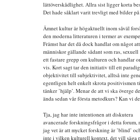
lättöverskådlighet. Allra sist ligger korta b
Det hade såklart varit trevligt med bilder på
Ämnet kultur är högaktuellt inom såväl fors
den moderna litteraturen i termer av exempe
Främst har det då dock handlat om något att
människor gällande sådant som ras, sexuell
ett fastare grepp om kulturen och handlar o
vis. Kort sagt tar den initiativ till ett par
objektivitet till subjektivitet, alltså inte g
egentligen helt enkelt skrota positivismen 
tänker ’hjälp’. Menar de att vi ska överge de
ända sedan vår första metodkurs? Kan vi det
Tja, jag har inte intentionen att diskutera
avancerade forskningsfrågor i detta forum,
jag vet är att mycket forskning är ’blind’ oc
inte i vilken kulturell kontext, det vill säga