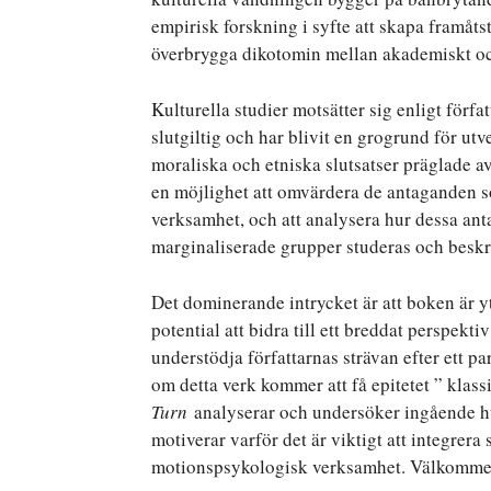
empirisk forskning i syfte att skapa framåts
överbrygga dikotomin mellan akademiskt och
Kulturella studier motsätter sig enligt för
slutgiltig och har blivit en grogrund för u
moraliska och etniska slutsatser präglade 
en möjlighet att omvärdera de antaganden s
verksamhet, och att analysera hur dessa ant
marginaliserade grupper studeras och beskr
Det dominerande intrycket är att boken är ytt
potential att bidra till ett breddat perspekt
understödja författarnas strävan efter ett p
om detta verk kommer att få epitetet ” kla
Turn
analyserar och undersöker ingående hu
motiverar varför det är viktigt att integrera 
motionspsykologisk verksamhet. Välkommen 