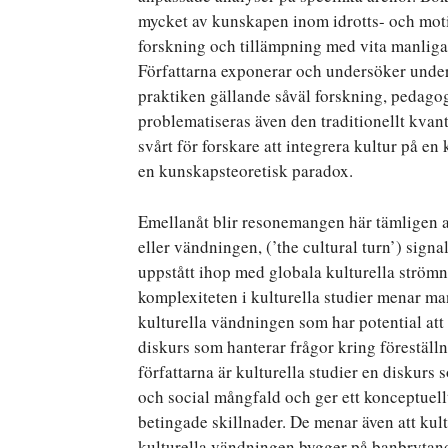
mycket av kunskapen inom idrotts- och moti
forskning och tillämpning med vita manliga i
Författarna exponerar och undersöker under
praktiken gällande såväl forskning, pedagog
problematiseras även den traditionellt kvant
svårt för forskare att integrera kultur på e
en kunskapsteoretisk paradox.
Emellanåt blir resonemangen här tämligen abs
eller vändningen, (’the cultural turn’) sig
uppstått ihop med globala kulturella ström
komplexiteten i kulturella studier menar man
kulturella vändningen som har potential att 
diskurs som hanterar frågor kring föreställn
författarna är kulturella studier en diskurs 
och social mångfald och ger ett konceptuell
betingade skillnader. De menar även att kult
kulturella vändningen bygger på banbrytand