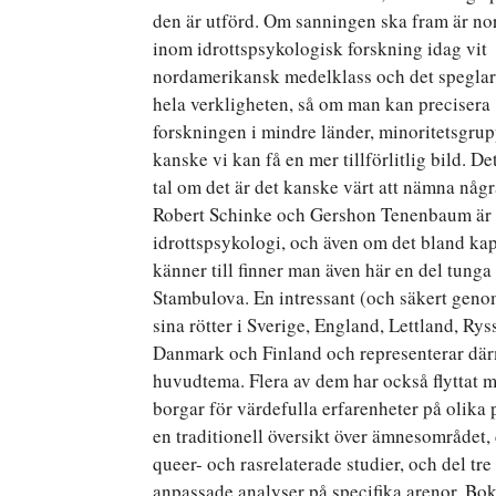
den är utförd. Om sanningen ska fram är n
inom idrottspsykologisk forskning idag vit
nordamerikansk medelklass och det speglar 
hela verkligheten, så om man kan precisera
forskningen i mindre länder, minoritetsgrup
kanske vi kan få en mer tillförlitlig bild. De
tal om det är det kanske värt att nämna någ
Robert Schinke och Gershon Tenenbaum är e
idrottspsykologi, och även om det bland kapi
känner till finner man även här en del tung
Stambulova. En intressant (och säkert genom
sina rötter i Sverige, England, Lettland, 
Danmark och Finland och representerar där
huvudtema. Flera av dem har också flyttat me
borgar för värdefulla erfarenheter på olika 
en traditionell översikt över ämnesområdet,
queer- och rasrelaterade studier, och del tr
anpassade analyser på specifika arenor. Bok