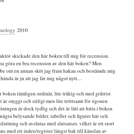
on
hnology
2010
daktör skickade den här boken till mig för recension.
unna göra en bra recension av den här boken? Men
llt be om en annan sköt jag fram hakan och bestämde mig
 hända är ju att jag lär mig något nytt…
 boken tämligen ordinär, lite tråkig och med gråtrist
t är snyggt och sirligt men lite tröttsamt för ögonen
ättningen är dock tydlig och det är lätt att hitta i boken
några belysande bilder, tabeller och figurer här och
attning och avslutas med slutsatser, vilket är ett stort
s med ett index/register längst bak till känslan av