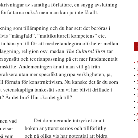
eskrivningar av samtliga författare, en snygg avslutning.
 författarna också men man kan ju inte få allt.
kning som tillämpning och du har sett det beröras i
lvis ”mångfald”, ”multikulturell kompetens” etc.
 ta hänsyn till för att medvetandegöra olikheter mellan
 läggning, religion osv, medan
The Cultural Turn
tar
m synsätt och teorianpassning på ett mer fundamentalt
•
adigmskifte. Andemeningen är att man vill gå från
•
eneralisera utan mer specifikt angripa verkligheten, ja,
•
till förmån för konstruktivism. Nu kanske det är du som
•
•
t vetenskapliga tankesätt som vi har blivit drillade i
•
? Är det bra? Hur ska det gå till?
•
•
•
Det dominerande intrycket är att
 men vad
•
boken är ytterst seriös och tillförlitlig
h visar
och på olika vis har potential att bidra
 på vem