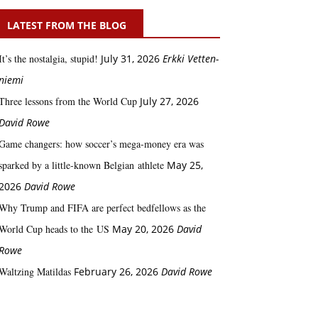
LATEST FROM THE BLOG
It’s the nostalgia, stupid!
July 31, 2026
Erkki Vetten­­
niemi
Three lessons from the World Cup
July 27, 2026
David Rowe
Game changers: how soccer’s mega‑money era was
sparked by a little‑known Belgian athlete
May 25,
2026
David Rowe
Why Trump and FIFA are perfect bedfellows as the
World Cup heads to the US
May 20, 2026
David
Rowe
Waltzing Matildas
February 26, 2026
David Rowe