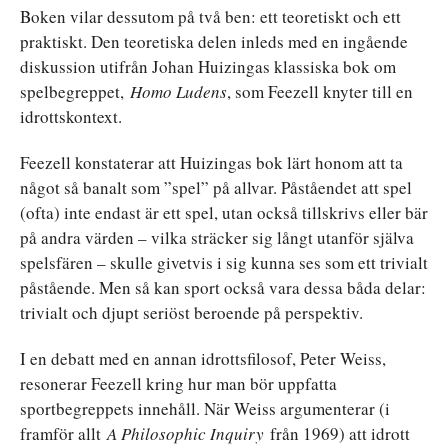
Boken vilar dessutom på två ben: ett teoretiskt och ett
praktiskt. Den teoretiska delen inleds med en ingående
diskussion utifrån Johan Huizingas klassiska bok om
spelbegreppet,
Homo Ludens
, som Feezell knyter till en
idrottskontext.
Feezell konstaterar att Huizingas bok lärt honom att ta
något så banalt som ”spel” på allvar. Påståendet att spel
(ofta) inte endast är ett spel, utan också tillskrivs eller bär
på andra värden – vilka sträcker sig långt utanför själva
spelsfären – skulle givetvis i sig kunna ses som ett trivialt
påstående. Men så kan sport också vara dessa båda delar:
trivialt och djupt seriöst beroende på perspektiv.
I en debatt med en annan idrottsfilosof, Peter Weiss,
resonerar Feezell kring hur man bör uppfatta
sportbegreppets innehåll. När Weiss argumenterar (i
framför allt
A Philosophic Inquiry
från 1969) att idrott