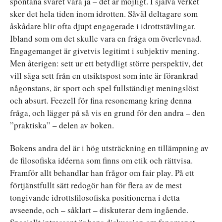
spontana svaret vara ja – det är möjligt. I själva verket
sker det hela tiden inom idrotten. Såväl deltagare som
åskådare blir ofta djupt engagerade i idrottstävlingar.
Ibland som om det skulle vara en fråga om överlevnad.
Engagemanget är givetvis legitimt i subjektiv mening.
Men återigen: sett ur ett betydligt större perspektiv, det
vill säga sett från en utsiktspost som inte är förankrad
någonstans, är sport och spel fullständigt meningslöst
och absurt. Feezell för fina resonemang kring denna
fråga, och lägger på så vis en grund för den andra – den
”praktiska” – delen av boken.
Bokens andra del är i hög utsträckning en tillämpning av
de filosofiska idéerna som finns om etik och rättvisa.
Framför allt behandlar han frågor om fair play. På ett
förtjänstfullt sätt redogör han för flera av de mest
tongivande idrottsfilosofiska positionerna i detta
avseende, och – såklart – diskuterar dem ingående.