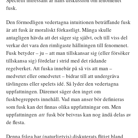
Speciellt intressant är hans diskussion om fenomenet
fusk.
Den förmodligen vedertagna intuitionen beträffande fusk
är att fusk är moraliskt förkastligt. Många skulle
antagligen hävda att det säger sig självt, och till viss del
verkar det vara den rimligaste hållningen till fenomenet.
Fusk betyder – ju – att man tillskansar sig (eller försöker
tillskansa sig) fördelar i strid med det rådande
regelverket. Att fuska innebär på så vis att man –
medvetet eller omedvetet – bidrar till att undergräva
tävlingens eller spelets idé. Så lyder den vedertagna
uppfattningen. Däremot säger den inget om
fuskbegreppets innehåll. Vad man anser bör definieras
som fusk kan det finnas olika uppfattningar om. Men
uppfattningen
att
fusk bör beivras kan nog ändå delas av
de flesta.
Denna fråga har (naturligtvis) diskuterats flitigt bland