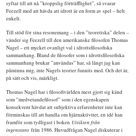
syftar till att nå ”kroppslig förträfflighet”, så svarar
Feezell med att hävda att idrott är en form av spel – helt
enkelt.
Till stöd för sina resonemang – i den ”teoretiska” delen –
vänder sig Feezell till den amerikanske filosofen Thomas
Nagel – ett mycket ovanligt val i idrottsfilosofiska
sammanhang. Bland de filosofer som i idrottsfilosofiska
sammanhang brukar ”användas” har, så långt jag kan
påminna mig, inte Nagels teorier funnits med. Och det är,
på sätt och vis, märkligt.
Thomas Nagel har i filosofivärlden mest gjort sig känd
som ”medvetandefilosof” som i den egenskapen
konsekvent hävdat att subjektiva erfarenheter inte kan
förminskas till att handla om hjärnaktivitet, en idé han
framför som tydligast i boken
Utsikten från
ingenstans
från 1986. Huvudfrågan Nagel diskuterar i