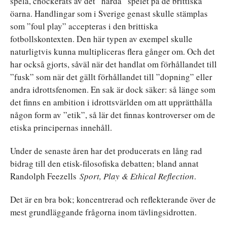
spela, chockerats av det ”hårda” spelet på de brittiska
öarna. Handlingar som i Sverige genast skulle stämplas
som ”foul play” accepteras i den brittiska
fotbollskontexten. Den här typen av exempel skulle
naturligtvis kunna multipliceras flera gånger om. Och det
har också gjorts, såväl när det handlat om förhållandet till
”fusk” som när det gällt förhållandet till ”dopning” eller
andra idrottsfenomen. En sak är dock säker: så länge som
det finns en ambition i idrottsvärlden om att upprätthålla
någon form av ”etik”, så lär det finnas kontroverser om de
etiska principernas innehåll.
Under de senaste åren har det producerats en lång rad
bidrag till den etisk-filosofiska debatten; bland annat
Randolph Feezells
Sport, Play & Ethical Reflection
.
Det är en bra bok; koncentrerad och reflekterande över de
mest grundläggande frågorna inom tävlingsidrotten.