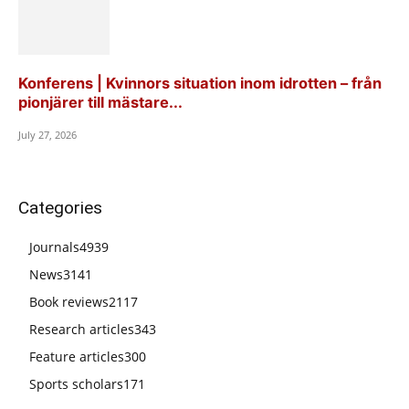
Konferens | Kvinnors situation inom idrotten – från
pionjärer till mästare...
July 27, 2026
Categories
Journals
4939
News
3141
Book reviews
2117
Research articles
343
Feature articles
300
Sports scholars
171