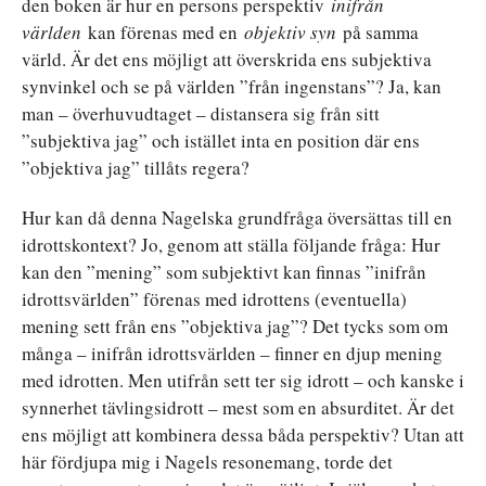
den boken är hur en persons perspektiv
inifrån
världen
kan förenas med en
objektiv syn
på samma
värld. Är det ens möjligt att överskrida ens subjektiva
synvinkel och se på världen ”från ingenstans”? Ja, kan
man – överhuvudtaget – distansera sig från sitt
”subjektiva jag” och istället inta en position där ens
”objektiva jag” tillåts regera?
Hur kan då denna Nagelska grundfråga översättas till en
idrottskontext? Jo, genom att ställa följande fråga: Hur
kan den ”mening” som subjektivt kan finnas ”inifrån
idrottsvärlden” förenas med idrottens (eventuella)
mening sett från ens ”objektiva jag”? Det tycks som om
många – inifrån idrottsvärlden – finner en djup mening
med idrotten. Men utifrån sett ter sig idrott – och kanske i
synnerhet tävlingsidrott – mest som en absurditet. Är det
ens möjligt att kombinera dessa båda perspektiv? Utan att
här fördjupa mig i Nagels resonemang, torde det