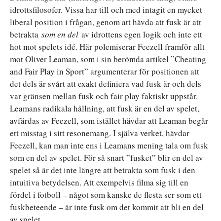
idrottsfilosofer. Vissa har till och med intagit en mycket
liberal position i frågan, genom att hävda att fusk är att
betrakta
som en del
av idrottens egen logik och inte ett
hot mot spelets idé. Här polemiserar Feezell framför allt
mot Oliver Leaman, som i sin berömda artikel ”Cheating
and Fair Play in Sport” argumenterar för positionen att
det dels är svårt att exakt definiera vad fusk är och dels
var gränsen mellan fusk och fair play faktiskt uppstår.
Leamans radikala hållning, att fusk är en del av spelet,
avfärdas av Feezell, som istället hävdar att Leaman begår
ett misstag i sitt resonemang. I själva verket, hävdar
Feezell, kan man inte ens i Leamans mening tala om fusk
som en del av spelet. För så snart ”fusket” blir en del av
spelet så är det inte längre att betrakta som fusk i den
intuitiva betydelsen. Att exempelvis filma sig till en
fördel i fotboll – något som kanske de flesta ser som ett
fuskbeteende – är inte fusk om det kommit att bli en del
av spelet.