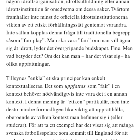
någon idrottsorganisation, idrottsutbildning eller annan
idrottsinstitution är omedvetna om dessa saker. Tvärtom
framhåller inte minst de officiella idrottsinstitutionerna
vikten av ett etiskt förhållningssätt gentemot varandra.
Inte sällan kopplas denna fråga till traditionella begrepp
såsom ”fair play”. Man ska vara ”fair” om man vill ägna
sig åt idrott, lyder det övergripande budskapet. Fine. Men
vad betyder det? Om det kan man – har det visat sig– ha
olika uppfattningar.
Tillsynes ”enkla” etiska principer kan enkelt
kontextualiseras. Det som
uppfattas
som ”fair” i en
kontext behöver nödvändigtvis inte vara det i en annan
kontext. I denna mening är ”etiken” partikulär, men inte
desto mindre förmodligen lika viktig att upprätthålla,
oberoende av vilken kontext man befinner sig i (eller
studerar). För att ta ett exempel har det visat sig att många
svenska fotbollsspelare som kommit till England för att