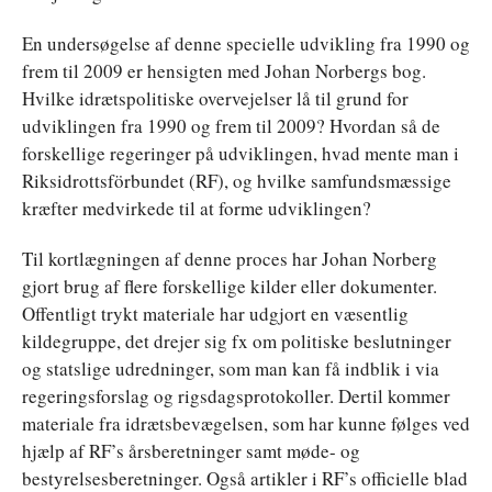
En undersøgelse af denne specielle udvikling fra 1990 og
frem til 2009 er hensigten med Johan Norbergs bog.
Hvilke idrætspolitiske overvejelser lå til grund for
udviklingen fra 1990 og frem til 2009? Hvordan så de
forskellige regeringer på udviklingen, hvad mente man i
Riksidrottsförbundet (RF), og hvilke samfundsmæssige
kræfter medvirkede til at forme udviklingen?
Til kortlægningen af denne proces har Johan Norberg
gjort brug af flere forskellige kilder eller dokumenter.
Offentligt trykt materiale har udgjort en væsentlig
kildegruppe, det drejer sig fx om politiske beslutninger
og statslige udredninger, som man kan få indblik i via
regeringsforslag og rigsdagsprotokoller. Dertil kommer
materiale fra idrætsbevægelsen, som har kunne følges ved
hjælp af RF’s årsberetninger samt møde- og
bestyrelsesberetninger. Også artikler i RF’s officielle blad