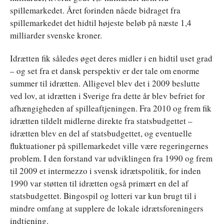
spillemarkedet. Året forinden nåede bidraget fra
spillemarkedet det hidtil højeste beløb på næste 1,4
milliarder svenske kroner.
Idrætten fik således øget deres midler i en hidtil uset grad
– og set fra et dansk perspektiv er der tale om enorme
summer til idrætten. Alligevel blev det i 2009 beslutte
ved lov, at idrætten i Sverige fra dette år blev befriet for
afhængigheden af spilleaftjeningen. Fra 2010 og frem fik
idrætten tildelt midlerne direkte fra statsbudgettet –
idrætten blev en del af statsbudgettet, og eventuelle
fluktuationer på spillemarkedet ville være regeringernes
problem. I den forstand var udviklingen fra 1990 og frem
til 2009 et intermezzo i svensk idrætspolitik, for inden
1990 var støtten til idrætten også primært en del af
statsbudgettet. Bingospil og lotteri var kun brugt til i
mindre omfang at supplere de lokale idrætsforeningers
indtjening.