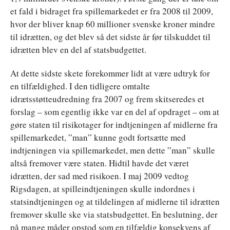
et fald i bidraget fra spillemarkedet er fra 2008 til 2009,
hvor der bliver knap 60 millioner svenske kroner mindre
til idrætten, og det blev så det sidste år før tilskuddet til
idrætten blev en del af statsbudgettet.
At dette sidste skete forekommer lidt at være udtryk for
en tilfældighed. I den tidligere omtalte
idrætsstøtteudredning fra 2007 og frem skitseredes et
forslag – som egentlig ikke var en del af opdraget – om at
gøre staten til risikotager for indtjeningen af midlerne fra
spillemarkedet, ”man” kunne godt fortsætte med
indtjeningen via spillemarkedet, men dette ”man” skulle
altså fremover være staten. Hidtil havde det været
idrætten, der sad med risikoen. I maj 2009 vedtog
Rigsdagen, at spilleindtjeningen skulle indordnes i
statsindtjeningen og at tildelingen af midlerne til idrætten
fremover skulle ske via statsbudgettet. En beslutning, der
på mange måder opstod som en tilfældig konsekvens af