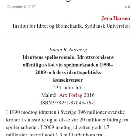
December 8, 2017
0
Jørn Hansen
Institut for Idræt og Biomekanik, Syddansk Universitet
Johan R. Norberg
Idrottens spelberoende: Idrottsrörelsens
offentliga stöd via spelmarknaden 1990–
2009 och dess idrottspolitisks
konsekvenser
234 sidor, hft.
Malmö:
Arx Förlag
2016
ISBN 978-91-87043-76-5
I 1990 modtog idrætten i Sverige 396 millioner svenske
kroner i statsstøtte og af disse var 20 millioner bidrag fra
spillemarkedet. I 2009 modtog idrætten godt 1,7
milliarder, hvoraf godt 1,3 milliarder kom fra