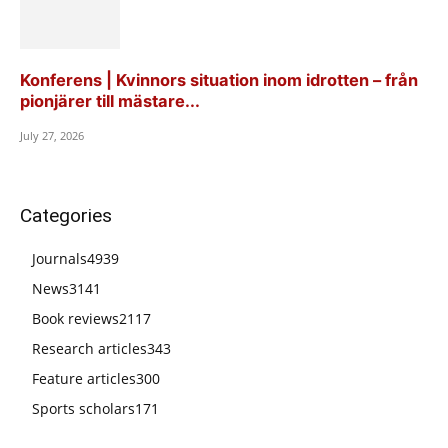
Konferens | Kvinnors situation inom idrotten – från
pionjärer till mästare...
July 27, 2026
Categories
Journals
4939
News
3141
Book reviews
2117
Research articles
343
Feature articles
300
Sports scholars
171