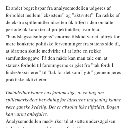
Et andet begrebspar fra analysemodellen udgøres af
forholdet mellem ”eksistens” og ”aktivitet”. En række af
de ekstra spillemidler idrætten fik tilført i den omtalte
periode fik karakter af projektmidler, hvor bl.a.
”handslagssatsningens” enorme tilskud var et udtryk for
mere konkrete politiske forventninger fra statens side til,
at idrætten skulle medvirke til at løfte en række
samfundsopgave. På den måde kan man tale om, at
statens forhold til foreningerne er gået fra ”tak fordi I
findes/eksisterer” til ”tak for det som I gør” gennem jeres
praktiske aktiviteter.
Umiddelbar kunne ens fordom sige, at en bog om
spillemarkedets betydning for idrættens indtjening kunne
være ganske kedelig. Det er absolut ikke tilfældet. Bogen
kan varmt anbefales.
Analysemodellen medvirker til at sætte undersøgelsen