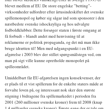
blevet medlem af EU. De store engelske ”betting”-
virksomheder udfordrer efter årtusindeskiftet det svenske
spillemonopol og køber sig sågar ind som sponsorer i den
næstbedste svenske ishockeyliga og hos udvalgte
fodboldklubber. Dette forsøger staten i første omgang at
få forbudt – blandt andet med henvisning til at
reklamerne er politisk propaganda, og det må man ikke
bruge idrætten til! Men med udgangspunkt i en EU-
afgørelse i 2003 blev der stillet spørgsmålstegn ved, om
man på sigt ville kunne opretholde monopolet på
spilleområdet.
Umiddelbart får EU-afgørelsen ingen konsekvenser, der
er plads til et vist spillerum for de enkelte staters måde at
forvalte loven på, og interessant nok sker den største
stigning i bidragene fra spillemarkedet i perioden fra
2001 (260 millioner svenske kroner) frem til 2008 (knap
1,4 milliarder svenske kroner). Første gang der er tale om