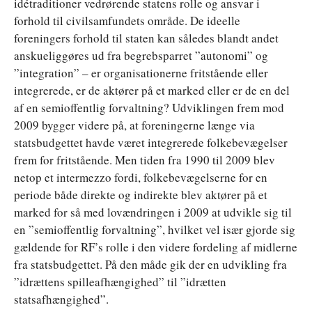
idétraditioner vedrørende statens rolle og ansvar i
forhold til civilsamfundets område. De ideelle
foreningers forhold til staten kan således blandt andet
anskueliggøres ud fra begrebsparret ”autonomi” og
”integration” – er organisationerne fritstående eller
integrerede, er de aktører på et marked eller er de en del
af en semioffentlig forvaltning? Udviklingen frem mod
2009 bygger videre på, at foreningerne længe via
statsbudgettet havde været integrerede folkebevægelser
frem for fritstående. Men tiden fra 1990 til 2009 blev
netop et intermezzo fordi, folkebevægelserne for en
periode både direkte og indirekte blev aktører på et
marked for så med lovændringen i 2009 at udvikle sig til
en ”semioffentlig forvaltning”, hvilket vel især gjorde sig
gældende for RF’s rolle i den videre fordeling af midlerne
fra statsbudgettet. På den måde gik der en udvikling fra
”idrættens spilleafhængighed” til ”idrætten
statsafhængighed”.