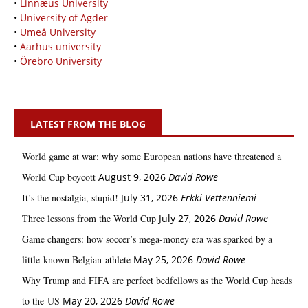
•
Linnæus University
•
University of Agder
•
Umeå University
•
Aarhus university
•
Örebro University
LATEST FROM THE BLOG
World game at war: why some European nations have threatened a
World Cup boycott
August 9, 2026
David Rowe
It’s the nostalgia, stupid!
July 31, 2026
Erkki Vetten­­niemi
Three lessons from the World Cup
July 27, 2026
David Rowe
Game changers: how soccer’s mega‑money era was sparked by a
little‑known Belgian athlete
May 25, 2026
David Rowe
Why Trump and FIFA are perfect bedfellows as the World Cup heads
to the US
May 20, 2026
David Rowe