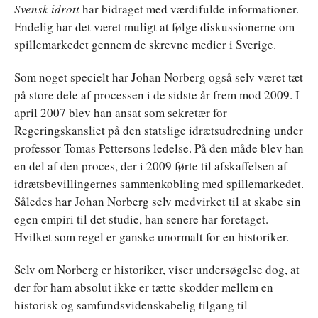
Svensk idrott
har bidraget med værdifulde informationer.
Endelig har det været muligt at følge diskussionerne om
spillemarkedet gennem de skrevne medier i Sverige.
Som noget specielt har Johan Norberg også selv været tæt
på store dele af processen i de sidste år frem mod 2009. I
april 2007 blev han ansat som sekretær for
Regeringskansliet på den statslige idrætsudredning under
professor Tomas Pettersons ledelse. På den måde blev han
en del af den proces, der i 2009 førte til afskaffelsen af
idrætsbevillingernes sammenkobling med spillemarkedet.
Således har Johan Norberg selv medvirket til at skabe sin
egen empiri til det studie, han senere har foretaget.
Hvilket som regel er ganske unormalt for en historiker.
Selv om Norberg er historiker, viser undersøgelse dog, at
der for ham absolut ikke er tætte skodder mellem en
historisk og samfundsvidenskabelig tilgang til