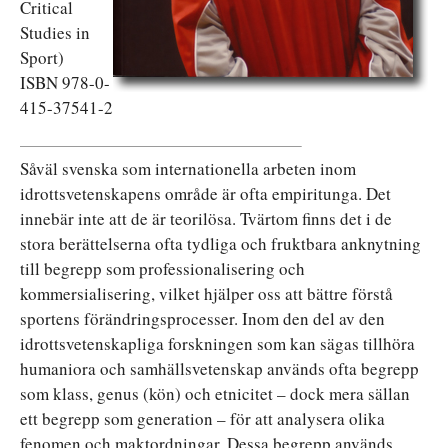
Critical
Studies in
Sport)
ISBN 978-0-
415-37541-2
Såväl svenska som internationella arbeten inom
idrottsvetenskapens område är ofta empiritunga. Det
innebär inte att de är teorilösa. Tvärtom finns det i de
stora berättelserna ofta tydliga och fruktbara anknytning
till begrepp som professionalisering och
kommersialisering, vilket hjälper oss att bättre förstå
sportens förändringsprocesser. Inom den del av den
idrottsvetenskapliga forskningen som kan sägas tillhöra
humaniora och samhällsvetenskap används ofta begrepp
som klass, genus (kön) och etnicitet ­– dock mera sällan
ett begrepp som generation – för att analysera olika
fenomen och maktordningar. Dessa begrepp används