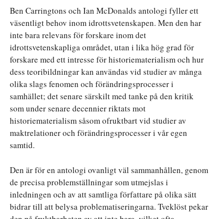
Ben Carringtons och Ian McDonalds antologi fyller ett
väsentligt behov inom idrottsvetenskapen. Men den har
inte bara relevans för forskare inom det
idrottsvetenskapliga området, utan i lika hög grad för
forskare med ett intresse för historiematerialism och hur
dess teoribildningar kan användas vid studier av många
olika slags fenomen och förändringsprocesser i
samhället; det senare särskilt med tanke på den kritik
som under senare decennier riktats mot
historiematerialism såsom ofruktbart vid studier av
maktrelationer och förändringsprocesser i vår egen
samtid.
Den är för en antologi ovanligt väl sammanhållen, genom
de precisa problemställningar som utmejslas i
inledningen och av att samtliga författare på olika sätt
bidrar till att belysa problematiseringarna. Tveklöst pekar
den på fruktbarheten av att inte bara, vilket ofta