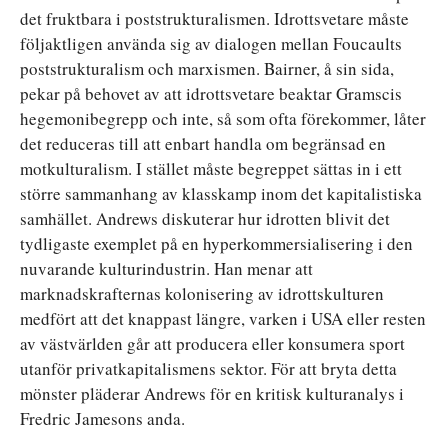
det fruktbara i poststrukturalismen. Idrottsvetare måste
följaktligen använda sig av dialogen mellan Foucaults
poststrukturalism och marxismen. Bairner, å sin sida,
pekar på behovet av att idrottsvetare beaktar Gramscis
hegemonibegrepp och inte, så som ofta förekommer, låter
det reduceras till att enbart handla om begränsad en
motkulturalism. I stället måste begreppet sättas in i ett
större sammanhang av klasskamp inom det kapitalistiska
samhället. Andrews diskuterar hur idrotten blivit det
tydligaste exemplet på en hyperkommersialisering i den
nuvarande kulturindustrin. Han menar att
marknadskrafternas kolonisering av idrottskulturen
medfört att det knappast längre, varken i USA eller resten
av västvärlden går att producera eller konsumera sport
utanför privatkapitalismens sektor. För att bryta detta
mönster pläderar Andrews för en kritisk kulturanalys i
Fredric Jamesons anda.