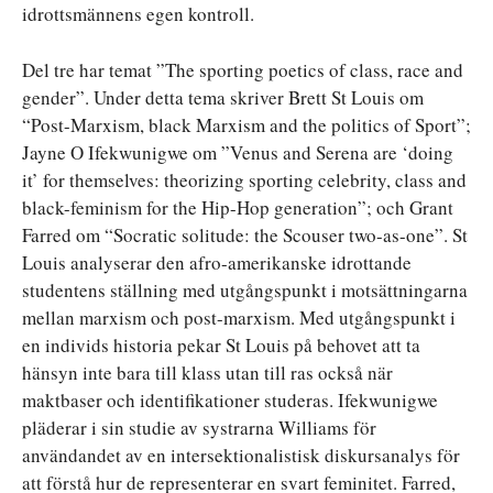
idrottsmännens egen kontroll.
Del tre har temat ”The sporting poetics of class, race and
gender”. Under detta tema skriver Brett St Louis om
“Post-Marxism, black Marxism and the politics of Sport”;
Jayne O Ifekwunigwe om ”Venus and Serena are ‘doing
it’ for themselves: theorizing sporting celebrity, class and
black-feminism for the Hip-Hop generation”; och Grant
Farred om “Socratic solitude: the Scouser two-as-one”. St
Louis analyserar den afro-amerikanske idrottande
studentens ställning med utgångspunkt i motsättningarna
mellan marxism och post-marxism. Med utgångspunkt i
en individs historia pekar St Louis på behovet att ta
hänsyn inte bara till klass utan till ras också när
maktbaser och identifikationer studeras. Ifekwunigwe
pläderar i sin studie av systrarna Williams för
användandet av en intersektionalistisk diskursanalys för
att förstå hur de representerar en svart feminitet. Farred,