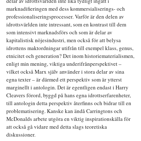
delar av idrottsvärlden inte lika tydligt ingått i
marknadifieringen med dess kommersialiserings- och
professionaliseringsprocesser. Varför är den delen av
idrottsvärlden inte intressant, som en kontrast till dem
som intensivt marknadsförs och som är delar av
kapitalistisk nöjesindustri, men också för att belysa
idrottens maktordningar utifrån till exempel klass, genus,
etnicitet och generation? Det inom historiematerialismen,
enligt min mening, viktiga underifrånperspektivet –
vilket också Marx själv använder i stora delar av sina
egna texter – är därmed ett perspektiv som är ytterst
marginellt i antologin. Det är egentligen endast i Harry
Cleavers förord, byggd på hans egna idrottserfarenheter,
till antologin detta perspektiv återfinns och bidrar till en
problematisering. Kanske kan ändå Carringtons och
McDonalds arbete utgöra en viktig inspirationskälla för
att också gå vidare med detta slags teoretiska
diskussioner.