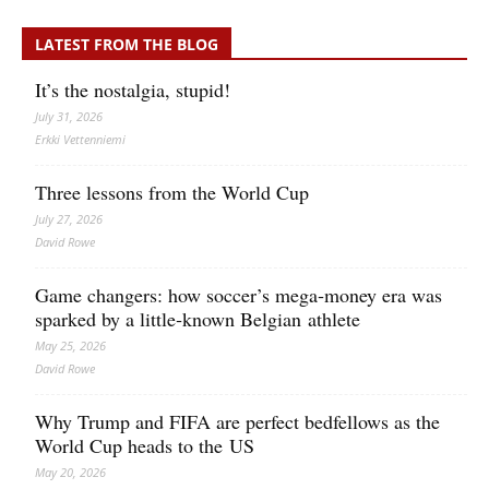
LATEST FROM THE BLOG
It’s the nostalgia, stupid!
July 31, 2026
Erkki Vetten­­niemi
Three lessons from the World Cup
July 27, 2026
David Rowe
Game changers: how soccer’s mega‑money era was
sparked by a little‑known Belgian athlete
May 25, 2026
David Rowe
Why Trump and FIFA are perfect bedfellows as the
World Cup heads to the US
May 20, 2026