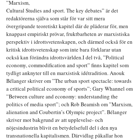
”Marxism,
Cultural Studies and sport. The key debates” är det
redaktörerna själva som står för var sitt mera
övergripande teoretiskt kapitel där de pläderar för, men
knappast empiriskt prövar, fruktbarheten av marxistiska
perspektiv i idrottsvetenskapen, och därmed också för en
kritisk idrottsvetenskap som inte bara förklarar utan
också kan förändra idrottsvärlden.I del två, ”Political
economy, commodification and sport” finns kapitel som
tydligt anknyter till en marxistisk idétradition. Anouk
Bélanger skriver om ”The urban sport spectacle: towards
a critical political economy of sports”; Gary Whannel om
”Between culture and economy: understanding the
politics of media sport”; och Rob Beamish om ”Marxism,
alienation and Coubertin’s Olympic project”. Bélanger
skriver mot bakgrund av att upplevelse- och
nöjesindustrin blivit en betydelsefull del i den nya
transnationella kapitalismen. Därvidlag påkallar hon