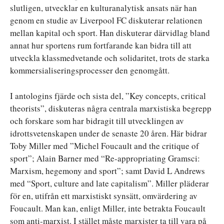
slutligen, utvecklar en kulturanalytisk ansats när han
genom en studie av Liverpool FC diskuterar relationen
mellan kapital och sport. Han diskuterar därvidlag bland
annat hur sportens rum fortfarande kan bidra till att
utveckla klassmedvetande och solidaritet, trots de starka
kommersialiseringsprocesser den genomgått.
I antologins fjärde och sista del, ”Key concepts, critical
theorists”, diskuteras några centrala marxistiska begrepp
och forskare som har bidragit till utvecklingen av
idrottsvetenskapen under de senaste 20 åren. Här bidrar
Toby Miller med ”Michel Foucault and the critique of
sport”; Alain Barner med “Re-appropriating Gramsci:
Marxism, hegemony and sport”; samt David L Andrews
med “Sport, culture and late capitalism”. Miller pläderar
för en, utifrån ett marxistiskt synsätt, omvärdering av
Foucault. Man kan, enligt Miller, inte betrakta Foucault
som anti-marxist. I stället måste marxister ta till vara på