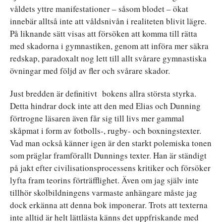
våldets yttre manifestationer – såsom blodet – ökat
innebär alltså inte att våldsnivån i realiteten blivit lägre.
På liknande sätt visas att försöken att komma till rätta
med skadorna i gymnastiken, genom att införa mer säkra
redskap, paradoxalt nog lett till allt svårare gymnastiska
övningar med följd av fler och svårare skador.
Just bredden är definitivt bokens allra största styrka.
Detta hindrar dock inte att den med Elias och Dunning
förtrogne läsaren även får sig till livs mer gammal
skåpmat i form av fotbolls-, rugby- och boxningstexter.
Vad man också känner igen är den starkt polemiska tonen
som präglar framförallt Dunnings texter. Han är ständigt
på jakt efter civilisationsprocessens kritiker och försöker
lyfta fram teorins förträfflighet. Även om jag själv inte
tillhör skolbildningens varmaste anhängare måste jag
dock erkänna att denna bok imponerar. Trots att texterna
inte alltid är helt lättlästa känns det uppfriskande med