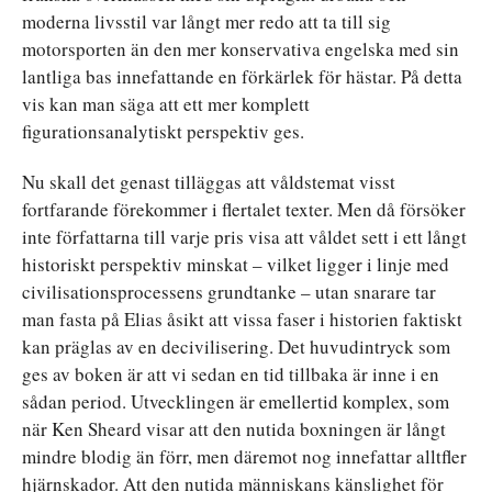
moderna livsstil var långt mer redo att ta till sig
motorsporten än den mer konservativa engelska med sin
lantliga bas innefattande en förkärlek för hästar. På detta
vis kan man säga att ett mer komplett
figurationsanalytiskt perspektiv ges.
Nu skall det genast tilläggas att våldstemat visst
fortfarande förekommer i flertalet texter. Men då försöker
inte författarna till varje pris visa att våldet sett i ett långt
historiskt perspektiv minskat – vilket ligger i linje med
civilisationsprocessens grundtanke – utan snarare tar
man fasta på Elias åsikt att vissa faser i historien faktiskt
kan präglas av en decivilisering. Det huvudintryck som
ges av boken är att vi sedan en tid tillbaka är inne i en
sådan period. Utvecklingen är emellertid komplex, som
när Ken Sheard visar att den nutida boxningen är långt
mindre blodig än förr, men däremot nog innefattar alltfler
hjärnskador. Att den nutida människans känslighet för