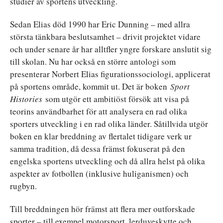
studier av sportens utveckling.
Sedan Elias död 1990 har Eric Dunning – med allra
största tänkbara beslutsamhet – drivit projektet vidare
och under senare år har alltfler yngre forskare anslutit sig
till skolan. Nu har också en större antologi som
presenterar Norbert Elias figurationssociologi, applicerat
på sportens område, kommit ut. Det är boken
Sport
Histories
som utgör ett ambitiöst försök att visa på
teorins användbarhet för att analysera en rad olika
sporters utveckling i en rad olika länder. Såtillvida utgör
boken en klar breddning av flertalet tidigare verk ur
samma tradition, då dessa främst fokuserat på den
engelska sportens utveckling och då allra helst på olika
aspekter av fotbollen (inklusive huliganismen) och
rugbyn.
Till breddningen hör främst att flera mer outforskade
sporter – till exempel motorsport, lerduveskytte och