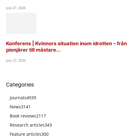
July 27, 2026
Konferens | Kvinnors situation inom idrotten – från
pionjärer till mästare...
July 27, 2026
Categories
Journals
4939
News
3141
Book reviews
2117
Research articles
343
Feature articles
300