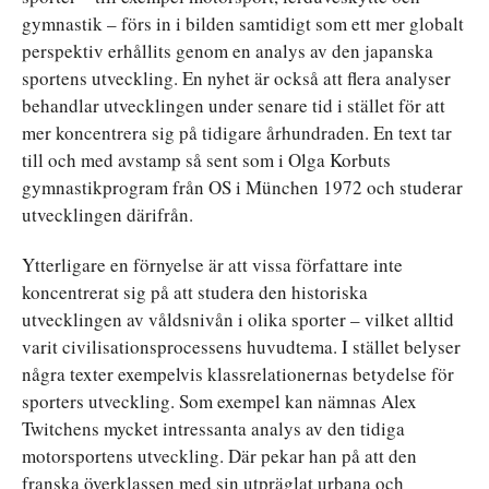
gymnastik – förs in i bilden samtidigt som ett mer globalt
perspektiv erhållits genom en analys av den japanska
sportens utveckling. En nyhet är också att flera analyser
behandlar utvecklingen under senare tid i stället för att
mer koncentrera sig på tidigare århundraden. En text tar
till och med avstamp så sent som i Olga Korbuts
gymnastikprogram från OS i München 1972 och studerar
utvecklingen därifrån.
Ytterligare en förnyelse är att vissa författare inte
koncentrerat sig på att studera den historiska
utvecklingen av våldsnivån i olika sporter – vilket alltid
varit civilisationsprocessens huvudtema. I stället belyser
några texter exempelvis klassrelationernas betydelse för
sporters utveckling. Som exempel kan nämnas Alex
Twitchens mycket intressanta analys av den tidiga
motorsportens utveckling. Där pekar han på att den
franska överklassen med sin utpräglat urbana och