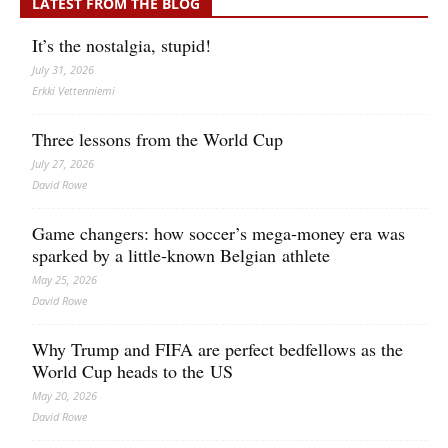
LATEST FROM THE BLOG
It’s the nostalgia, stupid!
July 31, 2026
Erkki Vetten­­niemi
Three lessons from the World Cup
July 27, 2026
David Rowe
Game changers: how soccer’s mega‑money era was
sparked by a little‑known Belgian athlete
May 25, 2026
David Rowe
Why Trump and FIFA are perfect bedfellows as the
World Cup heads to the US
May 20, 2026
David Rowe