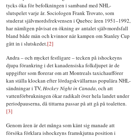
tycks öka för befolkningen i samband med NHL-
slutspelet varje år. Sociologen Frank Trovato, som
studerat självmordsfrekvensen i Quebec åren 1951–1992,
har nämligen påvisat en ökning av antalet självmordsfall
bland både män och kvinnor när kampen om Stanley Cup
gått in i slutskedet.
[2]
Andra – och mycket festligare – tecken på ishockeyns
djupa förankring i det kanadensiska folkdjupet är de
uppgifter som florerar om att Montreals taxichaufförer
kan ställa klockan efter lördagskvällarnas populära NHL-
sändningar i TV,
Hockey Night in Canada
, och att
vattenförbrukningen ökar radikalt över hela landet under
periodpauserna, då tittarna passar på att gå på toaletten.
[3]
Genom åren är det många som känt sig manade att
försöka förklara ishockeyns framskjutna position i