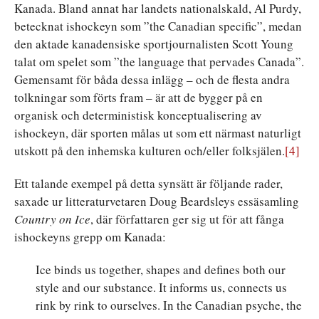
Kanada. Bland annat har landets nationalskald, Al Purdy,
betecknat ishockeyn som ”the Canadian specific”, medan
den aktade kanadensiske sportjournalisten Scott Young
talat om spelet som ”the language that pervades Canada”.
Gemensamt för båda dessa inlägg – och de flesta andra
tolkningar som förts fram – är att de bygger på en
organisk och deterministisk konceptualisering av
ishockeyn, där sporten målas ut som ett närmast naturligt
utskott på den inhemska kulturen och/eller folksjälen.
[4]
Ett talande exempel på detta synsätt är följande rader,
saxade ur litteraturvetaren Doug Beardsleys essäsamling
Country on Ice
, där författaren ger sig ut för att fånga
ishockeyns grepp om Kanada:
Ice binds us together, shapes and defines both our
style and our substance. It informs us, connects us
rink by rink to ourselves. In the Canadian psyche, the