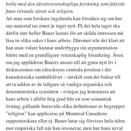
bolla med den idrottsvetenskapliga forskning som faktiskt
finns rörande idrott och religion.
Att man som forskare ingalunda kan försäkra sig om hur
ens material tas emot är inget nytt. På det hela taget ska
därför inte heller Bauer lastats för att skilda intressen må
läsa in olika saker i hans arbete. Däremot står det klart att
han utan vidare kunnat underbygga sin argumentation
bättre med en grundligare vetenskaplig förankring. Även
om jag applåderar Bauers ansats till att gjuta nytt liv i
diskussionen om ishockeyns centrala position i det
kanadensiska samhällslivet – särskilt som det bidrar till
att ta udden av de tidigare så vanliga organiska och
deterministiska synsätten – tvingas jag konstatera att
hans arbete i alltför hög grad blir en rent semantisk
övning, gällande huruvida olika definitioner av begreppet
”religion” kan appliceras på Montreal Canadiens
supporterskara eller ej. Bauer lutar sig förvisso hela tiden
mot empiriska fall när han resonerar, men hur hans urval