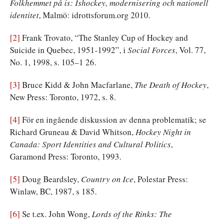
Folkhemmet på is: Ishockey, modernisering och nationell
identitet
, Malmö: idrottsforum.org 2010.
[2]
Frank Trovato, “The Stanley Cup of Hockey and
Suicide in Quebec, 1951-1992”, i
Social Forces
, Vol. 77,
No. 1, 1998, s. 105–1 26.
[3]
Bruce Kidd & John Macfarlane,
The Death of Hockey
,
New Press: Toronto, 1972, s. 8.
[4]
För en ingående diskussion av denna problematik; se
Richard Gruneau & David Whitson,
Hockey Night in
Canada: Sport Identities and Cultural Politics
,
Garamond Press: Toronto, 1993.
[5]
Doug Beardsley,
Country on Ice
, Polestar Press:
Winlaw, BC, 1987, s 185.
[6]
Se t.ex. John Wong,
Lords of the Rinks: The