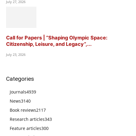
July 27, 2026
Call for Papers | “Shaping Olympic Space:
Citizenship, Leisure, and Legacy”,...
July 23, 2026
Categories
Journals
4939
News
3140
Book reviews
2117
Research articles
343
Feature articles
300