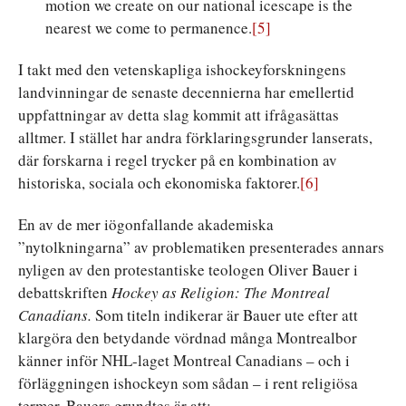
motion we create on our national icescape is the
nearest we come to permanence.
[5]
I takt med den vetenskapliga ishockeyforskningens
landvinningar de senaste decennierna har emellertid
uppfattningar av detta slag kommit att ifrågasättas
alltmer. I stället har andra förklaringsgrunder lanserats,
där forskarna i regel trycker på en kombination av
historiska, sociala och ekonomiska faktorer.
[6]
En av de mer iögonfallande akademiska
”nytolkningarna” av problematiken presenterades annars
nyligen av den protestantiske teologen Oliver Bauer i
debattskriften
Hockey as Religion: The Montreal
Canadians.
Som titeln indikerar är Bauer ute efter att
klargöra den betydande vördnad många Montrealbor
känner inför NHL-laget Montreal Canadians – och i
förläggningen ishockeyn som sådan – i rent religiösa
termer. Bauers grundtes är att: