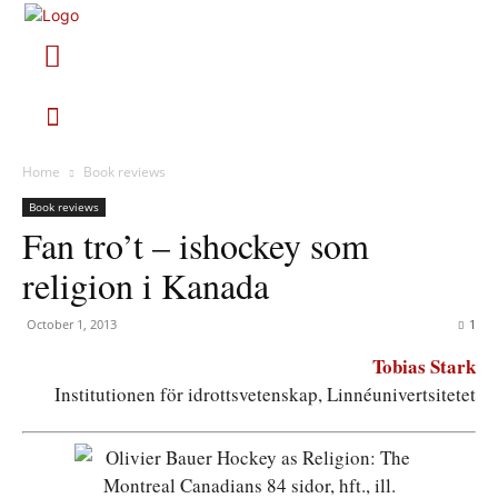
Home
Book reviews
Book reviews
Fan tro’t – ishockey som
religion i Kanada
October 1, 2013
1
Tobias Stark
Institutionen för idrottsvetenskap, Linnéunivertsitetet