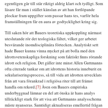
egentligen går till står riktigt aldrig klart och tydligt. Som
läsare får man i stället känslan av att han fortlöpande
plockar fram uppgifter som passar hans tes, varför hela
framställningen får en aura av godtycklighet kring sig.
Till saken hör att Bauers teoretiska uppkoppling närmast
uteslutande rör det teologiska fältet, vilket ger arbetet
besvärande inomdisciplinära förtecken. Analytiskt sett
hade Bauer kunna vinna mycket på att bolla med den
idrottsvetenskapliga forskning som faktiskt finns rörande
idrott och religion. Det gäller inte minst Allen Guttmanns
ofta citerade tankar om att idrottens historia inneburit en
sekulariseringsprocess, så till vida att idrotten utvecklats
från att vara förankrad i religiösa riter till att främst
handla om rekord.
[7]
Även om Bauers empiriska
underbyggnad lämnar en del att önska är hans analys
tillräckligt stark för att visa att Guttmanns analysschema
måste nyanseras. Samtidigt aktualiseras emellertid frågan