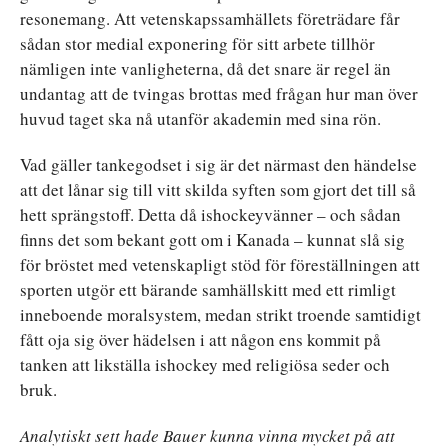
resonemang. Att vetenskapssamhällets företrädare får
sådan stor medial exponering för sitt arbete tillhör
nämligen inte vanligheterna, då det snare är regel än
undantag att de tvingas brottas med frågan hur man över
huvud taget ska nå utanför akademin med sina rön.
Vad gäller tankegodset i sig är det närmast den händelse
att det lånar sig till vitt skilda syften som gjort det till så
hett sprängstoff. Detta då ishockeyvänner – och sådan
finns det som bekant gott om i Kanada – kunnat slå sig
för bröstet med vetenskapligt stöd för föreställningen att
sporten utgör ett bärande samhällskitt med ett rimligt
inneboende moralsystem, medan strikt troende samtidigt
fått oja sig över hädelsen i att någon ens kommit på
tanken att likställa ishockey med religiösa seder och
bruk.
Analytiskt sett hade Bauer kunna vinna mycket på att