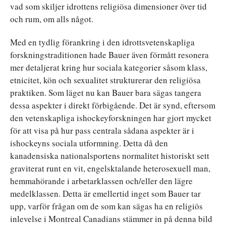
vad som skiljer idrottens religiösa dimensioner över tid
och rum, om alls något.
Med en tydlig förankring i den idrottsvetenskapliga
forskningstraditionen hade Bauer även förmått resonera
mer detaljerat kring hur sociala kategorier såsom klass,
etnicitet, kön och sexualitet strukturerar den religiösa
praktiken. Som läget nu kan Bauer bara sägas tangera
dessa aspekter i direkt förbigående. Det är synd, eftersom
den vetenskapliga ishockeyforskningen har gjort mycket
för att visa på hur pass centrala sådana aspekter är i
ishockeyns sociala utformning. Detta då den
kanadensiska nationalsportens normalitet historiskt sett
graviterat runt en vit, engelsktalande heterosexuell man,
hemmahörande i arbetarklassen och/eller den lägre
medelklassen. Detta är emellertid inget som Bauer tar
upp, varför frågan om de som kan sägas ha en religiös
inlevelse i Montreal Canadians stämmer in på denna bild