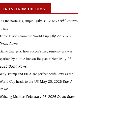
LATEST FROM THE BLOG
It’s the nostalgia, stupid!
July 31, 2026
Erkki Vetten­­
niemi
Three lessons from the World Cup
July 27, 2026
David Rowe
Game changers: how soccer’s mega‑money era was
sparked by a little‑known Belgian athlete
May 25,
2026
David Rowe
Why Trump and FIFA are perfect bedfellows as the
World Cup heads to the US
May 20, 2026
David
Rowe
Waltzing Matildas
February 26, 2026
David Rowe