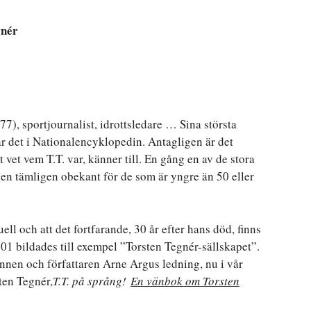
gnér
77), sportjournalist, idrottsledare … Sina största
år det i Nationalencyklopedin. Antagligen är det
 vet vem T.T. var, känner till. En gång en av de stora
igen tämligen obekant för de som är yngre än 50 eller
ell och att det fortfarande, 30 år efter hans död, finns
01 bildades till exempel ”Torsten Tegnér-sällskapet”.
nnen och författaren Arne Argus ledning, nu i vår
ten Tegnér,
T.T. på språng!
En vänbok om Torsten