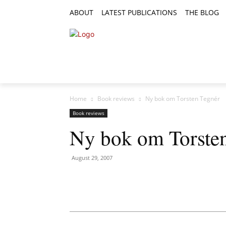
ABOUT
LATEST PUBLICATIONS
THE BLOG
RESEARCH ARTICLES
FEATURE AR
Home
Book reviews
Ny bok om Torsten Tegnér
Book reviews
Ny bok om Torste
August 29, 2007