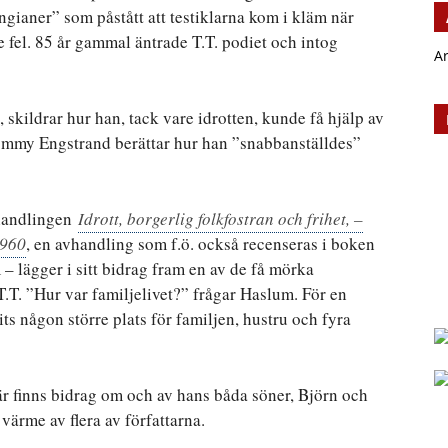
ngianer” som påstått att testiklarna kom i kläm när
de fel. 85 år gammal äntrade T.T. podiet och intog
A
kildrar hur han, tack vare idrotten, kunde få hjälp av
 Tommy Engstrand berättar hur han ”snabbanställdes”
vhandlingen
Idrott, borgerlig folkfostran och frihet, –
1960
, en avhandling som f.ö. också recenseras i boken
lägger i sitt bidrag fram en av de få mörka
 T.T. ”Hur var familjelivet?” frågar Haslum. För en
ts någon större plats för familjen, hustru och fyra
r finns bidrag om och av hans båda söner, Björn och
värme av flera av författarna.