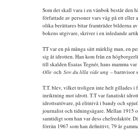
Som det skall vara i en vänbok består den hä
författade av personer vars väg på ett eller 
olika berättares bitar framträder bilderna a
bokens utgivare, skriver i en inledande artik
TT var en på många sätt märklig man, en per
sig åt idrotten. Han kom från en högborgerl
till skalden Esaias Tegnér, hans mamma var
Olle
och
Sov du lilla vide ung
– barnvisor s
T.T. blev, vilket troligen inte helt gillades 
inriktning mot idrott. T.T var fanatiskt idro
idrottsutövare, på elitnivå i bandy och spj
journalist och tidningsägare. Mellan 1915 
samtidigt som han var dess chefredaktör. Dä
förrän 1967 som han definitivt, 79 år gamm