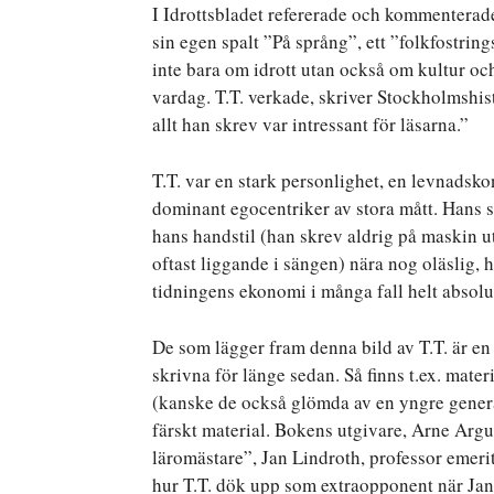
I Idrottsbladet refererade och kommenterade 
sin egen spalt ”På språng”, ett ”folkfostrin
inte bara om idrott utan också om kultur o
vardag. T.T. verkade, skriver Stockholmshist
allt han skrev var intressant för läsarna.”
T.T. var en stark personlighet, en levnadsk
dominant egocentriker av stora mått. Hans sät
hans handstil (han skrev aldrig på maskin u
oftast liggande i sängen) nära nog oläslig, 
tidningens ekonomi i många fall helt absolu
De som lägger fram denna bild av T.T. är en 
skrivna för länge sedan. Så finns t.ex. mat
(kanske de också glömda av en yngre genera
färskt material. Bokens utgivare, Arne Arg
läromästare”, Jan Lindroth, professor emerit
hur T.T. dök upp som extraopponent när Jan