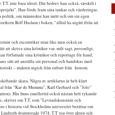
T.T. inte bara idrott. Där bedrev han också, särskilt i
gsprojekt”. Han förde fram sina tankar och värderingar,
ch politik, om människor han mött och om sin egen
orikern Rolf Haslum i boken, ”alltid ha utgått ifrån att
onstnär och excentriker utan like men också en
t att skriva sina krönikor var, milt sagt, personligt,
tan författade sina krönikor och reportage för hand,
hans sätt att anställa sin personal och handskas med
tistiskt – makten utgick från enbart från honom.
skiftande skara. Några av artiklarna är helt klart
erial från ”Kar de Mumma”, Karl Gerhard och ”Jolo”
tion). Här finns emellertid också nästan helt rykande
us, skriver om T.T. som ”Levnadskonstnär och
us i historia vid Stockholms universitet berättar om
 Lindroth disputerade 1974. T.T. tog över akten och