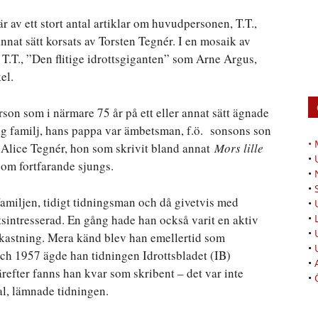
r av ett stort antal artiklar om huvudpersonen, T.T.,
annat sätt korsats av Torsten Tegnér. I en mosaik av
v T.T., ”Den flitige idrottsgiganten” som Arne Argus,
el.
son som i närmare 75 år på ett eller annat sätt ägnade
ig familj, hans pappa var ämbetsman, f.ö. sonsons son
•
 Alice Tegnér, hon som skrivit bland annat
Mors lille
•
om fortfarande sjungs.
•
•
i familjen, tidigt tidningsman och då givetvis med
•
ttsintresserad. En gång hade han också varit en aktiv
•
•
utkastning. Mera känd blev han emellertid som
•
och 1957 ägde han tidningen Idrottsbladet (IB)
•
refter fanns han kvar som skribent – det var inte
•
al, lämnade tidningen.