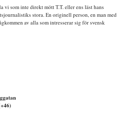
la vi som inte direkt mött T.T. eller ens läst hans
ttsjournalistiks stora. En originell person, en man med
hågkommen av alla som intresserar sig för svensk
nggatan
(+46)