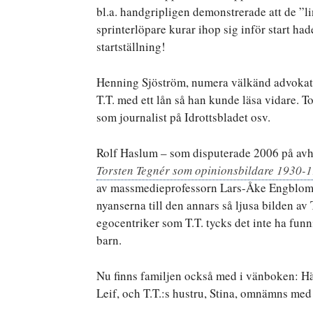
bl.a. handgripligen demonstrerade att de ”li
sprinterlöpare kurar ihop sig inför start ha
startställning!
Henning Sjöström, numera välkänd advokat, s
T.T. med ett lån så han kunde läsa vidare.
som journalist på Idrottsbladet osv.
Rolf Haslum – som disputerade 2006 på a
Torsten Tegnér som opinionsbildare 1930-
av massmedieprofessorn Lars-Åke Engblom – 
nyanserna till den annars så ljusa bilden av
egocentriker som T.T. tycks det inte ha funni
barn.
Nu finns familjen också med i vänboken: Hä
Leif, och T.T.:s hustru, Stina, omnämns med 