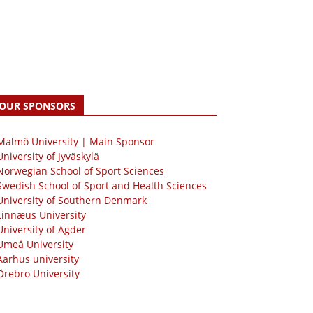
OUR SPONSORS
 Malmö University | Main Sponsor
University of Jyväskylä
Norwegian School of Sport Sciences
Swedish School of Sport and Health Sciences
University of Southern Denmark
Linnæus University
University of Agder
Umeå University
Aarhus university
Örebro University