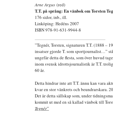
Arne Argus
(red)
T.T. på språng: En vänbok om Torsten Te
176 sidor, inb., ill.
Linköping: Hedéns 2007
ISBN 978-91-631-9944-8
”Tegnér, Torsten, signaturen T.T. (1888 – 19
insatser gjorde T. som sportjournalist…” st
ungefär detta de flesta, som över huvud taget
inom svensk idrottsjournalistik är T.T. trol
60 år.
Detta hindrar inte att T.T. ännu kan vara aktu
kvar en stor vänkrets och beundrarskara. 20
Det är detta sällskap som, under tidningsma
kommit ut med en så kallad vänbok till Tors
Tegnér
”