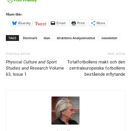
Share this:
Tweet
Bluesky
Email
Print
More
TAGS
Denmark
Idan
Idrættens Analyseinstitut
newsletter
Previous article
Next article
Physical Culture and Sport.
Totalfotbollens makt och den
Studies and Research
Volume
centraleuropeiska fotbollens
63, Issue 1
bestående inflytande