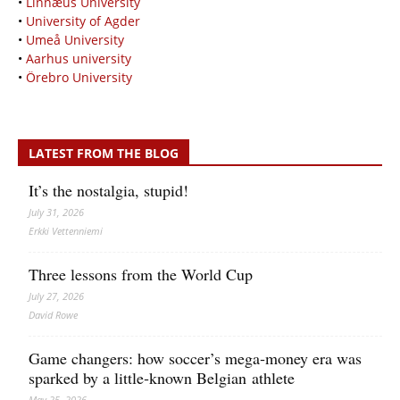
•
Linnæus University
•
University of Agder
•
Umeå University
•
Aarhus university
•
Örebro University
LATEST FROM THE BLOG
It’s the nostalgia, stupid!
July 31, 2026
Erkki Vetten­­niemi
Three lessons from the World Cup
July 27, 2026
David Rowe
Game changers: how soccer’s mega‑money era was
sparked by a little‑known Belgian athlete
May 25, 2026