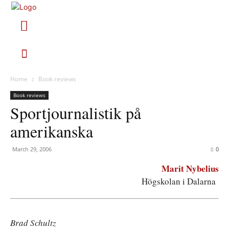
Home
Book reviews
Book reviews
Sportjournalistik på
amerikanska
March 29, 2006
0
Marit Nybelius
Högskolan i Dalarna
Brad Schultz