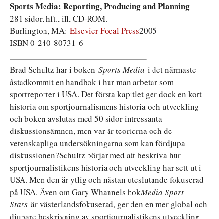
Sports Media: Reporting, Producing and Planning
281 sidor, hft., ill, CD-ROM.
Burlington, MA:
Elsevier Focal Press
2005
ISBN 0-240-80731-6
Brad Schultz har i boken
Sports Media
i det närmaste
åstadkommit en handbok i hur man arbetar som
sportreporter i USA. Det första kapitlet ger dock en kort
historia om sportjournalismens historia och utveckling
och boken avslutas med 50 sidor intressanta
diskussionsämnen, men var är teorierna och de
vetenskapliga undersökningarna som kan fördjupa
diskussionen?Schultz börjar med att beskriva hur
sportjournalistikens historia och utveckling har sett ut i
USA. Men den är ytlig och nästan uteslutande fokuserad
på USA. Även om Gary Whannels bok
Media Sport
Stars
är västerlandsfokuserad, ger den en mer global och
djupare beskrivning av sportjournalistikens utveckling