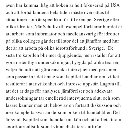
även här komma ihåg att boken är helt fokuserad på USA
och att förhållandena hela tiden måste översättas till
situationer som är specifika för till exempel Sverige eller
olika idrotter. När Schultz till exempel förklarar hur det är
att arbeta som informatör och medieansvarig för idrotter
på olika colleges går det till stor del att jämföra med hur
det är att arbeta på olika idrottsförbund i Sverige. De
sista tre kapitlen blir mer djupgående, men istället för att
göra ordentliga undersökningar, byggda på olika teorier,
väljer Schultz att göra enstaka intervjuer med personer
som passar in i det ämne som kapitlet handlar om, vilket
resulterar i att nyfikenhet och intresse uppstår. Lagom till
att det är dags för analyser, jämförelser och adekvata
undersökningar tar emellertid intervjuerna slut, och som
läsare känner man ett behov av en fortsatt diskussion och
mer kompletta svar än de
som boken tillhandahåller. Det
är synd. Kapitlet som handlar om kön och att arbeta inom
sportjournalistik
som kvinna diskuteras utifrån