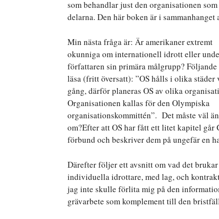
som behandlar just den organisationen som 
delarna. Den här boken är i sammanhanget al
Min nästa fråga är: Är amerikaner extremt
okunniga om internationell idrott eller unde
författaren sin primära målgrupp? Följande s
läsa (fritt översatt): ”OS hålls i olika städer 
gång, därför planeras OS av olika organisat
Organisationen kallas för den Olympiska
organisationskommittén”. Det måste väl änd
om?Efter att OS har fått ett litet kapitel går
förbund och beskriver dem på ungefär en hal
Därefter följer ett avsnitt om vad det brukar
individuella idrottare, med lag, och kontrakt
jag inte skulle förlita mig på den informati
grävarbete som komplement till den bristfä