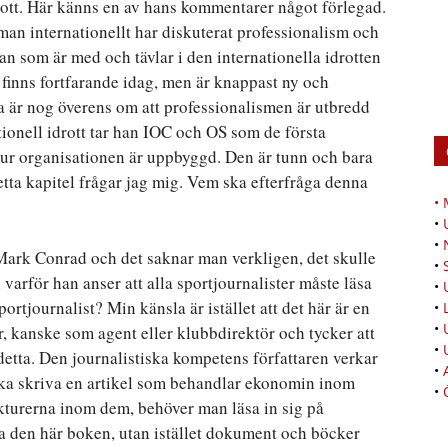
idrott. Här känns en av hans kommentarer något förlegad.
man internationellt har diskuterat professionalism och
ran som är med och tävlar i den internationella idrotten
finns fortfarande idag, men är knappast ny och
 är nog överens om att professionalismen är utbredd
tionell idrott tar han IOC och OS som de första
hur organisationen är uppbyggd. Den är tunn och bara
etta kapitel frågar jag mig. Vem ska efterfråga denna
•
•
•
 Mark Conrad och det saknar man verkligen, det skulle
•
 varför han anser att alla sportjournalister måste läsa
•
ortjournalist? Min känsla är istället att det här är en
•
•
r, kanske som agent eller klubbdirektör och tycker att
•
 detta. Den journalistiska kompetens författaren verkar
•
ska skriva en artikel som behandlar ekonomin inom
•
ukturerna inom dem, behöver man läsa in sig på
äsa den här boken, utan istället dokument och böcker