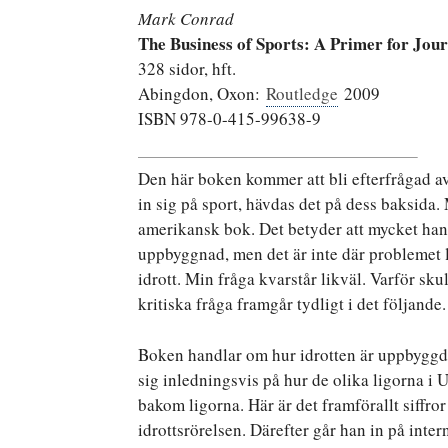
Mark Conrad
The Business of Sports: A Primer for Jour
328 sidor, hft.
Abingdon, Oxon:
Routledge
2009
ISBN 978-0-415-99638-9
Den här boken kommer att bli efterfrågad av
in sig på sport, hävdas det på dess baksida. M
amerikansk bok. Det betyder att mycket han
uppbyggnad, men det är inte där problemet li
idrott. Min fråga kvarstår likväl. Varför sk
kritiska fråga framgår tydligt i det följande.
Boken handlar om hur idrotten är uppbyggd 
sig inledningsvis på hur de olika ligorna i 
bakom ligorna. Här är det framförallt siffr
idrottsrörelsen. Därefter går han in på inter