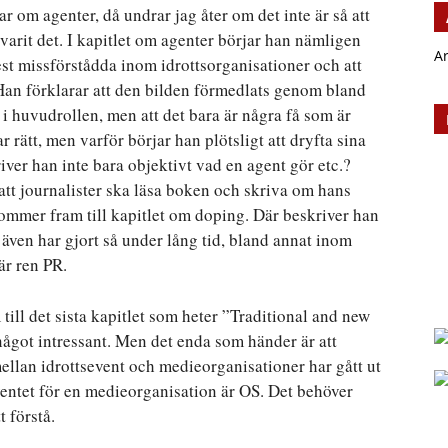
r om agenter, då undrar jag åter om det inte är så att
 varit det. I kapitlet om agenter börjar han nämligen
A
est missförstådda inom idrottsorganisationer och att
 Han förklarar att den bilden förmedlats genom bland
 huvudrollen, men att det bara är några få som är
 rätt, men varför börjar han plötsligt att dryfta sina
iver han inte bara objektivt vad en agent gör etc.?
tt journalister ska läsa boken och skriva om hans
kommer fram till kapitlet om doping. Där beskriver han
även har gjort så under lång tid, bland annat inom
är ren PR.
till det sista kapitlet som heter ”Traditional and new
 något intressant. Men det enda som händer är att
mellan idrottsevent och medieorganisationer har gått ut
eventet för en medieorganisation är OS. Det behöver
t förstå.