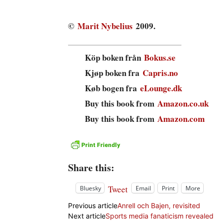
©
Marit Nybelius
2009.
Köp boken från
Bokus.se
Kjøp boken fra
Capris.no
Køb bogen fra
eLounge.dk
Buy this book from
Amazon.co.uk
Buy this book from
Amazon.com
Share this:
Tweet
Bluesky
Email
Print
More
Previous article
Anrell och Bajen, revisited
Next article
Sports media fanaticism revealed