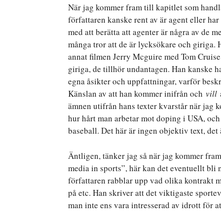
När jag kommer fram till kapitlet som handla
författaren kanske rent av är agent eller har
med att berätta att agenter är några av de m
många tror att de är lycksökare och giriga.
annat filmen Jerry Mcguire med Tom Cruise i
giriga, de tillhör undantagen. Han kanske har
egna åsikter och uppfattningar, varför beskr
Känslan av att han kommer inifrån och
vill
a
ämnen utifrån hans texter kvarstår när jag 
hur hårt man arbetar mot doping i USA, och 
baseball. Det här är ingen objektiv text, det 
Äntligen, tänker jag så när jag kommer fram 
media in sports”, här kan det eventuellt bli
författaren rabblar upp vad olika kontrakt 
på etc. Han skriver att det viktigaste sport
man inte ens vara intresserad av idrott för at