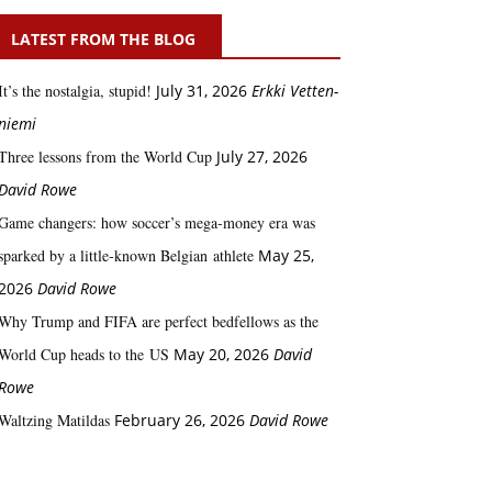
LATEST FROM THE BLOG
It’s the nostalgia, stupid!
July 31, 2026
Erkki Vetten­­
niemi
Three lessons from the World Cup
July 27, 2026
David Rowe
Game changers: how soccer’s mega‑money era was
sparked by a little‑known Belgian athlete
May 25,
2026
David Rowe
Why Trump and FIFA are perfect bedfellows as the
World Cup heads to the US
May 20, 2026
David
Rowe
Waltzing Matildas
February 26, 2026
David Rowe