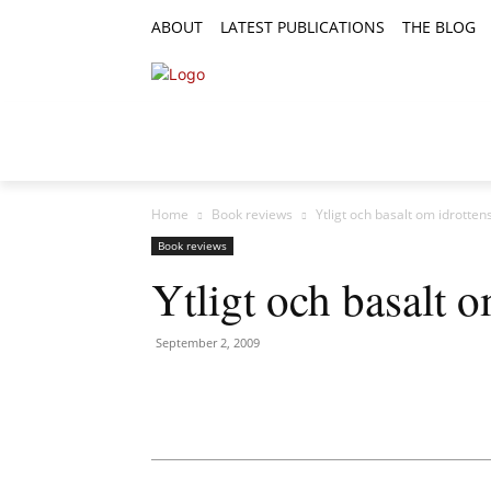
ABOUT
LATEST PUBLICATIONS
THE BLOG
RESEARCH ARTICLES
FEATURE AR
Home
Book reviews
Ytligt och basalt om idrotten
Book reviews
Ytligt och basalt o
September 2, 2009