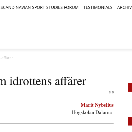
SCANDINAVIAN SPORT STUDIES FORUM
TESTIMONIALS
ARCHIV
TICLES
BOOK REVIEWS
NEWS
JOURNALS
s affärer
m idrottens affärer
0
Marit Nybelius
Högskolan Dalarna