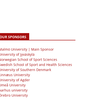
OUR SPONSORS
 Malmö University | Main Sponsor
University of Jyväskylä
Norwegian School of Sport Sciences
Swedish School of Sport and Health Sciences
University of Southern Denmark
Linnæus University
University of Agder
Umeå University
Aarhus university
Örebro University