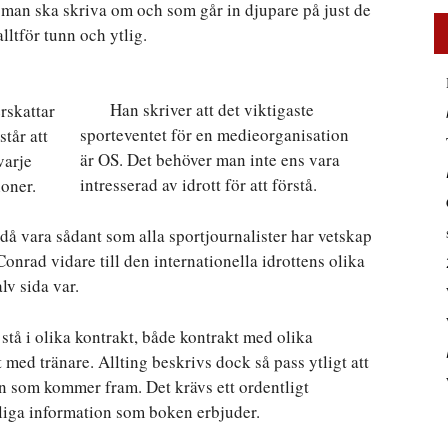
man ska skriva om och som går in djupare på just de
ltför tunn och ytlig.
Han skriver att det viktigaste
rskattar
sporteventet för en medieorganisation
tår att
är OS. Det behöver man inte ens vara
varje
intresserad av idrott för att förstå.
ioner.
å vara sådant som alla sportjournalister har vetskap
 Conrad vidare till den internationella idrottens olika
v sida var.
 stå i olika kontrakt, både kontrakt med olika
 med tränare. Allting beskrivs dock så pass ytligt att
on som kommer fram. Det krävs ett ordentligt
lliga information som boken erbjuder.