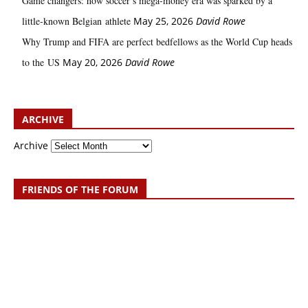
Game changers: how soccer’s mega‑money era was sparked by a
little‑known Belgian athlete
May 25, 2026
David Rowe
Why Trump and FIFA are perfect bedfellows as the World Cup heads
to the US
May 20, 2026
David Rowe
ARCHIVE
Archive
FRIENDS OF THE FORUM