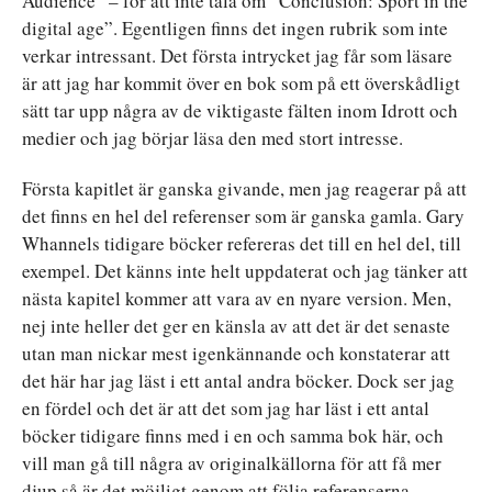
Audience” – för att inte tala om ”Conclusion: Sport in the
digital age”. Egentligen finns det ingen rubrik som inte
verkar intressant. Det första intrycket jag får som läsare
är att jag har kommit över en bok som på ett överskådligt
sätt tar upp några av de viktigaste fälten inom Idrott och
medier och jag börjar läsa den med stort intresse.
Första kapitlet är ganska givande, men jag reagerar på att
det finns en hel del referenser som är ganska gamla. Gary
Whannels tidigare böcker refereras det till en hel del, till
exempel. Det känns inte helt uppdaterat och jag tänker att
nästa kapitel kommer att vara av en nyare version. Men,
nej inte heller det ger en känsla av att det är det senaste
utan man nickar mest igenkännande och konstaterar att
det här har jag läst i ett antal andra böcker. Dock ser jag
en fördel och det är att det som jag har läst i ett antal
böcker tidigare finns med i en och samma bok här, och
vill man gå till några av originalkällorna för att få mer
djup så är det möjligt genom att följa referenserna.