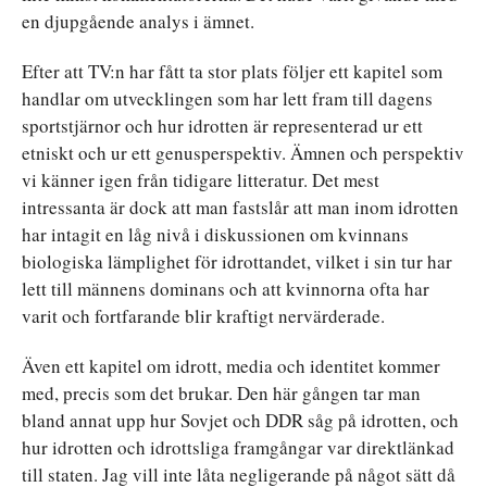
en djupgående analys i ämnet.
Efter att TV:n har fått ta stor plats följer ett kapitel som
handlar om utvecklingen som har lett fram till dagens
sportstjärnor och hur idrotten är representerad ur ett
etniskt och ur ett genusperspektiv. Ämnen och perspektiv
vi känner igen från tidigare litteratur. Det mest
intressanta är dock att man fastslår att man inom idrotten
har intagit en låg nivå i diskussionen om kvinnans
biologiska lämplighet för idrottandet, vilket i sin tur har
lett till männens dominans och att kvinnorna ofta har
varit och fortfarande blir kraftigt nervärderade.
Även ett kapitel om idrott, media och identitet kommer
med, precis som det brukar. Den här gången tar man
bland annat upp hur Sovjet och DDR såg på idrotten, och
hur idrotten och idrottsliga framgångar var direktlänkad
till staten. Jag vill inte låta negligerande på något sätt då