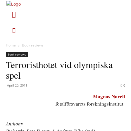
Home
Book reviews
Book reviews
Terroristhotet vid olympiska
spel
April 20, 2011
0
Magnus Norell
Totalförsvarets forskningsinstitut
Anthony
Richards, Pete Fussey & Andrew Silke
(red)