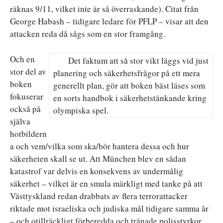
räknas 9/11, vilket inte är så överraskande). Citat från
George Habash – tidigare ledare för PFLP – visar att den
attacken reda då sågs som en stor framgång.
Och en
Det faktum att så stor vikt läggs vid just
stor del av
planering och säkerhetsfrågor på ett mera
boken
generellt plan, gör att boken bäst läses som
fokuserar
en sorts handbok i säkerhetstänkande kring
också på
olympiska spel.
själva
hotbildern
a och vem/vilka som ska/bör hantera dessa och hur
säkerheten skall se ut. Att München blev en sådan
katastrof var delvis en konsekvens av undermålig
säkerhet – vilket är en smula märkligt med tanke på att
Västtyskland redan drabbats av flera terrorattacker
riktade mot israeliska och judiska mål tidigare samma år
– och otillräckligt förberedda och tränade polisstyrkor