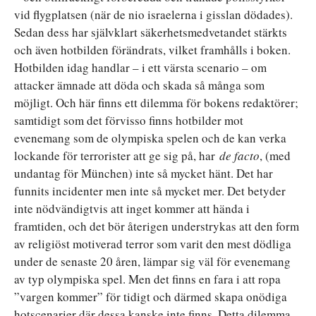
vid flygplatsen (när de nio israelerna i gisslan dödades).
Sedan dess har självklart säkerhetsmedvetandet stärkts
och även hotbilden förändrats, vilket framhålls i boken.
Hotbilden idag handlar – i ett värsta scenario – om
attacker ämnade att döda och skada så många som
möjligt. Och här finns ett dilemma för bokens redaktörer;
samtidigt som det förvisso finns hotbilder mot
evenemang som de olympiska spelen och de kan verka
lockande för terrorister att ge sig på, har
de facto
, (med
undantag för München) inte så mycket hänt. Det har
funnits incidenter men inte så mycket mer. Det betyder
inte nödvändigtvis att inget kommer att hända i
framtiden, och det bör återigen understrykas att den form
av religiöst motiverad terror som varit den mest dödliga
under de senaste 20 åren, lämpar sig väl för evenemang
av typ olympiska spel. Men det finns en fara i att ropa
”vargen kommer” för tidigt och därmed skapa onödiga
hotscenarier där dessa kanske inte finns. Detta dilemma