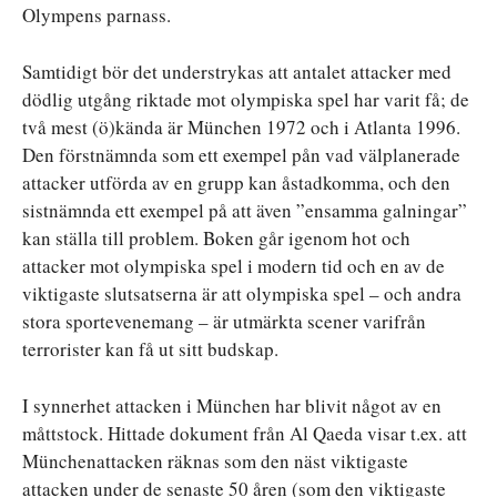
Olympens parnass.
Samtidigt bör det understrykas att antalet attacker med
dödlig utgång riktade mot olympiska spel har varit få; de
två mest (ö)kända är München 1972 och i Atlanta 1996.
Den förstnämnda som ett exempel pån vad välplanerade
attacker utförda av en grupp kan åstadkomma, och den
sistnämnda ett exempel på att även ”ensamma galningar”
kan ställa till problem. Boken går igenom hot och
attacker mot olympiska spel i modern tid och en av de
viktigaste slutsatserna är att olympiska spel – och andra
stora sportevenemang – är utmärkta scener varifrån
terrorister kan få ut sitt budskap.
I synnerhet attacken i München har blivit något av en
måttstock. Hittade dokument från Al Qaeda visar t.ex. att
Münchenattacken räknas som den näst viktigaste
attacken under de senaste 50 åren (som den viktigaste