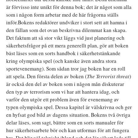
är förvisso inte unikt för denna bok; det är något som alla
som i någon form arbetar med de här frågorna ställs
inför.Bokens redaktörer undviker i stort sett att hamna i
den fällan som det ovan beskrivna dilemmat kan skapa.
Det faktum att så stor vikt läggs vid just planering och
säkerhetsfrågor på ett mera generellt plan, gör att boken
bäst läses som en sorts handbok i säkerhetstänkande
kring olympiska spel (och kanske även andra stora
sportevenemang). Som sådan tror jag boken har en roll
att spela. Den första delen av boken (
The Terrorist threat
)
är också den del av boken som i någon mån diskuterar
den typ av terrorism som vi har att hantera idag, och
varför den utgör ett problem även för evenemang av
typen olympiska spel. Dessa kapitel är välskrivna och ger
en hyfsat god bild av dagens situation. Bokens två övriga
delar läses, som sagt, bättre som en sorts manualer för
hur säkerhetsarbete bör och kan utformas för att fungera
bra. Det blir väl tekniskt ibland och det lär säkert leda till