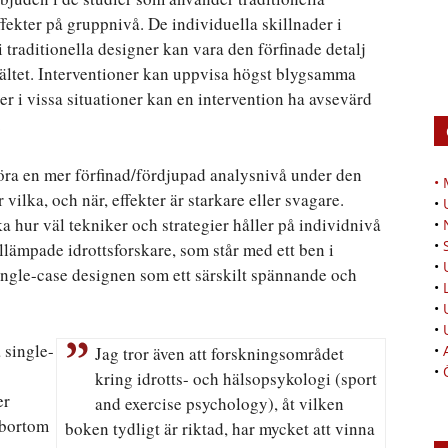
fekter på gruppnivå. De individuella skillnader i
traditionella designer kan vara den förfinade detalj
fältet. Interventioner kan uppvisa högst blygsamma
er i vissa situationer kan en intervention ha avsevärd
.
öra en mer förfinad/fördjupad analysnivå under den
•
ilka, och när, effekter är starkare eller svagare.
•
a hur väl tekniker och strategier håller på individnivå
•
•
llämpade idrottsforskare, som står med ett ben i
•
single-case designen som ett särskilt spännande och
•
•
•
 single-
•
Jag tror även att forskningsområdet
•
kring idrotts- och hälsopsykologi (sport
er
and exercise psychology), åt vilken
(bortom
boken tydligt är riktad, har mycket att vinna