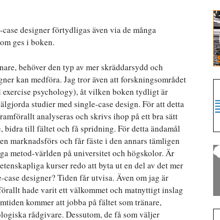
e-case designer förtydligas även via de många
som ges i boken.
 tränare, behöver den typ av mer skräddarsydd och
gner kan medföra. Jag tror även att forskningsområdet
 exercise psychology), åt vilken boken tydligt är
 välgjorda studier med single-case design. För att detta
framförallt analyseras och skrivs ihop på ett bra sätt
, bidra till fältet och få spridning. För detta ändamål
den marknadsförs och får fäste i den annars tämligen
ga metod-världen på universitet och högskolor. Är
tenskapliga kurser redo att byta ut en del av det mer
le-case designer? Tiden får utvisa. Även om jag är
mförallt hade varit ett välkommet och matnyttigt inslag
amtiden kommer att jobba på fältet som tränare,
ologiska rådgivare. Dessutom, de få som väljer