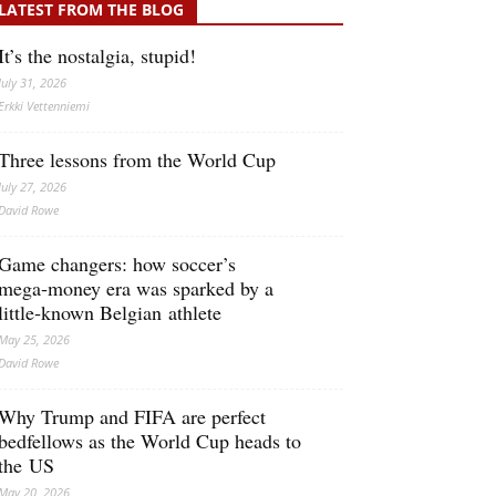
LATEST FROM THE BLOG
It’s the nostalgia, stupid!
July 31, 2026
Erkki Vetten­­niemi
Three lessons from the World Cup
July 27, 2026
David Rowe
Game changers: how soccer’s
mega‑money era was sparked by a
little‑known Belgian athlete
May 25, 2026
David Rowe
Why Trump and FIFA are perfect
bedfellows as the World Cup heads to
the US
May 20, 2026