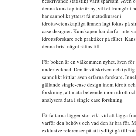
beskrivande statistik) varit sparsam. Även 
denna kunskap inte är ny, vilket framgår i b
har sannolikt ytterst få metodkurser i
idrottsvetenskapliga ämnen lagt fokus på si
case designer. Kunskapen har därför inte var
idrottsforskare och praktiker på fältet. Kan
denna brist något rättas till.
För boken är en välkommen nyhet, även för 
undertecknad. Den är välskriven och tydlig 
sannolikt kittlar även erfarna forskare. Inneh
gällande single-case design inom idrott och 
forskning, att mäta beteende inom idrott och
analysera data i single case forskning.
Författarna lägger stor vikt vid att lägga f
varför den behövs och vad den är bra för. M
exklusive referenser på att tydligt gå till 