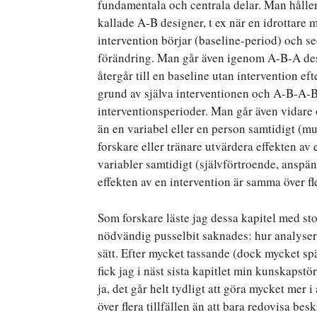
fundamentala och centrala delar. Man håller 
kallade A-B designer, t ex när en idrottare m
intervention börjar (baseline-period) och se
förändring. Man går även igenom A-B-A des
återgår till en baseline utan intervention ef
grund av själva interventionen och A-B-A-B 
interventionsperioder. Man går även vidare
än en variabel eller en person samtidigt (m
forskare eller tränare utvärdera effekten av 
variabler samtidigt (självförtroende, anspä
effekten av en intervention är samma över fler
Som forskare läste jag dessa kapitel med sto
nödvändig pusselbit saknades: hur analyser
sätt. Efter mycket tassande (dock mycket sp
fick jag i näst sista kapitlet min kunskapstörs
ja, det går helt tydligt att göra mycket mer i
över flera tillfällen än att bara redovisa be