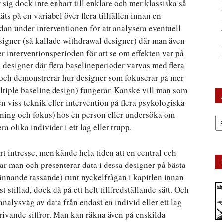
sig dock inte enbart till enklare och mer klassiska så
äts på en variabel över flera tillfällen innan en
dan under interventionen för att analysera eventuell
igner (så kallade withdrawal designer) där man även
ter interventionsperioden för att se om effekten var på
designer där flera baselineperioder varvas med flera
 och demonstrerar hur designer som fokuserar på mer
ultiple baseline design) fungerar. Kanske vill man som
en viss teknik eller intervention på flera psykologiska
nning och fokus) hos en person eller undersöka om
Ar
a olika individer i ett lag eller trupp.
rt intresse, men kände hela tiden att en central och
ar man och presenterar data i dessa designer på bästa
ännande tassande) runt nyckelfrågan i kapitlen innan
t stillad, dock då på ett helt tillfredställande sätt. Och
 analysväg av data från endast en individ eller ett lag
skrivande siffror. Man kan räkna även på enskilda