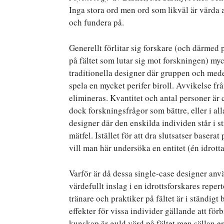
Inga stora ord men ord som likväl är värda at
och fundera på.
Generellt förlitar sig forskare (och därmed 
på fältet som lutar sig mot forskningen) my
traditionella designer där gruppen och mede
spela en mycket perifer biroll. Avvikelse 
elimineras. Kvantitet och antal personer är c
dock forskningsfrågor som bättre, eller i al
designer där den enskilda individen står i s
mätfel. Istället för att dra slutsatser basera
vill man här undersöka en entitet (én idrottare
Varför är då dessa single-case designer anvä
värdefullt inslag i en idrottsforskares repert
tränare och praktiker på fältet är i ständigt
effekter för vissa individer gällande att fö
kunskap är guld värd på fältet men sällan e