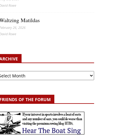
David Rowe
Waltzing Matildas
February 26, 2026
David Rowe
ARCHIVE
chive
FRIENDS OF THE FORUM