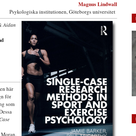
Magnus Lindwall
Psykologiska institutionen, Göteborgs universitet
& Aidan
nd
Den här
gn för
ing som
 Dessa
-Case
h Moran.