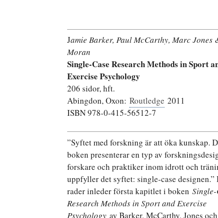
J
amie Barker, Paul McCarthy, Marc Jones 
Moran
Single-Case Research Methods in Sport a
Exercise Psychology
206 sidor, hft.
Abingdon, Oxon:
Routledge
2011
ISBN 978-0-415-56512-7
”Syftet med forskning är att öka kunskap. 
boken presenterar en typ av forskningsdesi
forskare och praktiker inom idrott och trän
uppfyller det syftet: single-case designen.”
rader inleder första kapitlet i boken
Single
Research Methods in Sport and Exercise
Psychology
av Barker, McCarthy, Jones oc