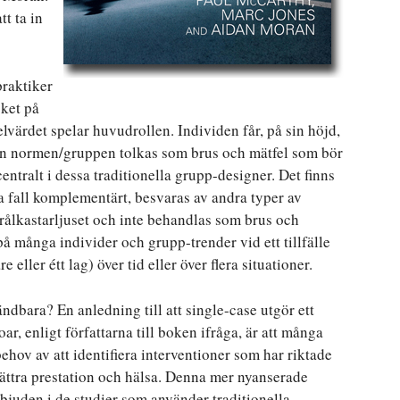
t ta in
praktiker
cket på
lvärdet spelar huvudrollen. Individen får, på sin höjd,
från normen/gruppen tolkas som brus och mätfel som bör
entralt i dessa traditionella grupp-designer. Det finns
la fall komplementärt, besvaras av andra typer av
trålkastarljuset och inte behandlas som brus och
t på många individer och grupp-trender vid ett tillfälle
 eller étt lag) över tid eller över flera situationer.
ndbara? En anledning till att single-case utgör ett
oar, enligt författarna till boken ifråga, är att många
 behov av att identifiera interventioner som har riktade
rbättra prestation och hälsa. Denna mer nyanserade
rbjuden i de studier som använder traditionella