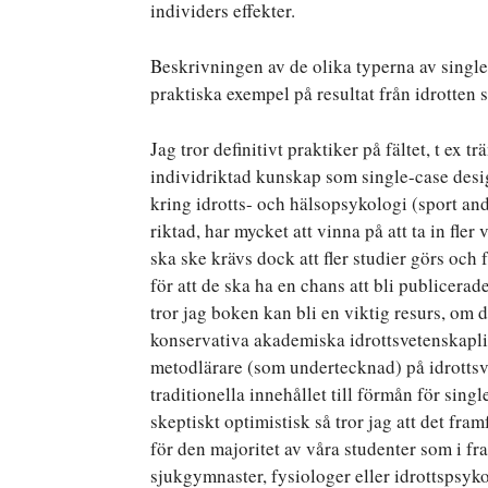
individers effekter.
Beskrivningen av de olika typerna av singl
praktiska exempel på resultat från idrotten 
Jag tror definitivt praktiker på fältet, t ex
individriktad kunskap som single-case desi
kring idrotts- och hälsopsykologi (sport and
riktad, har mycket att vinna på att ta in fler
ska ske krävs dock att fler studier görs och 
för att de ska ha en chans att bli publicerade
tror jag boken kan bli en viktig resurs, om 
konservativa akademiska idrottsvetenskapli
metodlärare (som undertecknad) på idrottsve
traditionella innehållet till förmån för sing
skeptiskt optimistisk så tror jag att det fra
för den majoritet av våra studenter som i fr
sjukgymnaster, fysiologer eller idrottspsyk