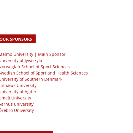
OUR SPONSORS
 Malmö University | Main Sponsor
University of Jyväskylä
Norwegian School of Sport Sciences
Swedish School of Sport and Health Sciences
University of Southern Denmark
Linnæus University
University of Agder
Umeå University
Aarhus university
Örebro University