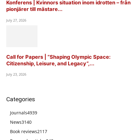
Konferens | Kvinnors situation inom idrotten – från
pionjärer till mästare...
July 27, 2026
Call for Papers | “Shaping Olympic Space:
Citizenship, Leisure, and Legacy”,...
July 23, 2026
Categories
Journals
4939
News
3140
Book reviews
2117