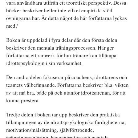
vara användbara utifrån ett teoretiskt perspektiv. Dessa
böcker beskriver heller inte vilket empiriskt stöd
övningarna har. Är detta något de här författarna lyckas
med?
Boken är uppdelad i fyra delar där den första delen
beskriver den mentala träningsprocessen. Här ger
författarna ett ramverk för hur tränare kan tillämpa
idrottspsykologin i sin verksamhet.
Den andra delen fokuserar på coachens, idrottarens och
teamets välbefinnande. Författarna beskriver bl.a. vikten
av att må bra, både på och utanför idrottsarenan, för att
kunna prestera.
Tredje delen i boken tar upp beskriver den praktiska
tillämpningen av de idrottspsykologiska färdigheterna;
motivation/målsättning, självförtroende,
spänningsreglering, koncentration och mentala