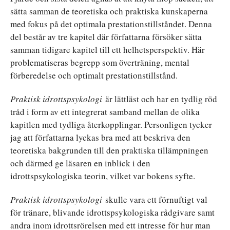
sätta samman de teoretiska och praktiska kunskaperna
med fokus på det optimala prestationstillståndet. Denna
del består av tre kapitel där författarna försöker sätta
samman tidigare kapitel till ett helhetsperspektiv. Här
problematiseras begrepp som överträning, mental
förberedelse och optimalt prestationstillstånd.
Praktisk idrottspsykologi
är lättläst och har en tydlig röd
tråd i form av ett integrerat samband mellan de olika
kapitlen med tydliga återkopplingar. Personligen tycker
jag att författarna lyckas bra med att beskriva den
teoretiska bakgrunden till den praktiska tillämpningen
och därmed ge läsaren en inblick i den
idrottspsykologiska teorin, vilket var bokens syfte.
Praktisk idrottspsykologi
skulle vara ett förnuftigt val
för tränare, blivande idrottspsykologiska rådgivare samt
andra inom idrottsrörelsen med ett intresse för hur man