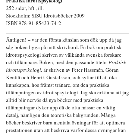
Praktisk idrottspsykologi
252 sidor, hft., ill.
Stockholm: SISU Idrottsböcker 2009
ISBN 978-91-85433-74-2
Äntligen! – var den första känslan som dök upp då jag
såg boken ligga på mitt skrivbord. En bok om praktisk
idrottspsykologi skriven av välkända svenska forskare
och tillämpare. Boken, med den passande titeln
Praktisk
idrottspsykologi
, är skriven av Peter Hassmén, Göran
Kenttä och Henrik Gustafsson, och syftar till att öka
kunskapen, hos främst tränare, om den praktiska
tillämpningen av idrottspsykologi. Jag ska erkänna att jag
alltid blir nervös då nya böcker med praktiska
tillämpningar dyker upp då de ofta missar en viktig
detalj, nämligen den teoretiska bakgrunden. Många
böcker beskriver bara mentala övningar för att optimera
prestationen utan att beskriva varför dessa övningar kan