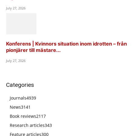
July 27, 2026
Konferens | Kvinnors situation inom idrotten – från
pionjärer till mästare...
July 27, 2026
Categories
Journals
4939
News
3141
Book reviews
2117
Research articles
343
Feature articles
300