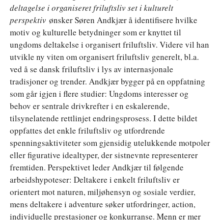
deltagelse i organiseret friluftsliv set i kulturelt
perspektiv
ønsker Søren Andkjær å identifisere hvilke
motiv og kulturelle betydninger som er knyttet til
ungdoms deltakelse i organisert friluftsliv. Videre vil han
utvikle ny viten om organisert friluftsliv generelt, bl.a.
ved å se dansk friluftsliv i lys av internasjonale
tradisjoner og trender. Andkjær bygger på en oppfatning
som går igjen i flere studier: Ungdoms interesser og
behov er sentrale drivkrefter i en eskalerende,
tilsynelatende rettlinjet endringsprosess. I dette bildet
oppfattes det enkle friluftsliv og utfordrende
spenningsaktiviteter som gjensidig utelukkende motpoler
eller figurative idealtyper, der sistnevnte representerer
fremtiden. Perspektivet leder Andkjær til følgende
arbeidshypoteser: Deltakere i enkelt friluftsliv er
orientert mot naturen, miljøhensyn og sosiale verdier,
mens deltakere i adventure søker utfordringer, action,
individuelle prestasjoner og konkurranse. Menn er mer