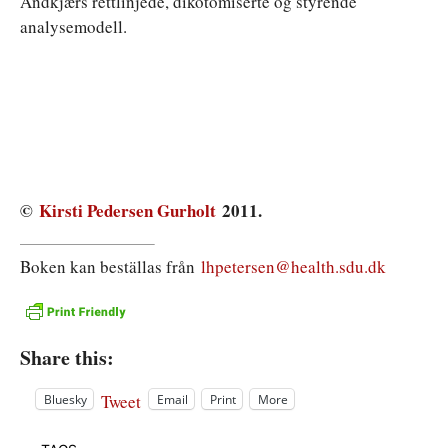
Andkjærs rettlinjede, dikotomiserte og styrende
analysemodell.
©
Kirsti Pedersen Gurholt
2011.
Boken kan beställas från
lhpetersen@health.sdu.dk
Share this:
Tweet
Bluesky
Email
Print
More