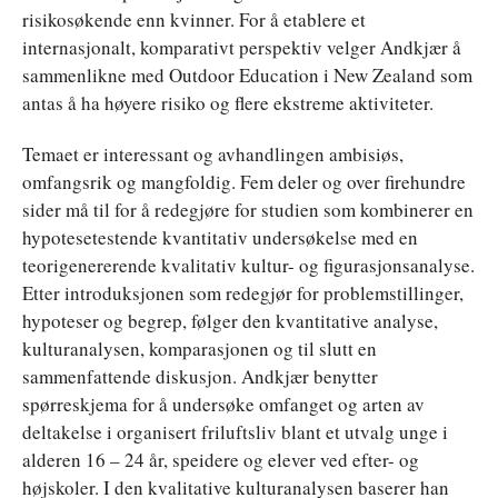
risikosøkende enn kvinner. For å etablere et
internasjonalt, komparativt perspektiv velger Andkjær å
sammenlikne med Outdoor Education i New Zealand som
antas å ha høyere risiko og flere ekstreme aktiviteter.
Temaet er interessant og avhandlingen ambisiøs,
omfangsrik og mangfoldig. Fem deler og over firehundre
sider må til for å redegjøre for studien som kombinerer en
hypotesetestende kvantitativ undersøkelse med en
teorigenererende kvalitativ kultur- og figurasjonsanalyse.
Etter introduksjonen som redegjør for problemstillinger,
hypoteser og begrep, følger den kvantitative analyse,
kulturanalysen, komparasjonen og til slutt en
sammenfattende diskusjon. Andkjær benytter
spørreskjema for å undersøke omfanget og arten av
deltakelse i organisert friluftsliv blant et utvalg unge i
alderen 16 – 24 år, speidere og elever ved efter- og
højskoler. I den kvalitative kulturanalysen baserer han