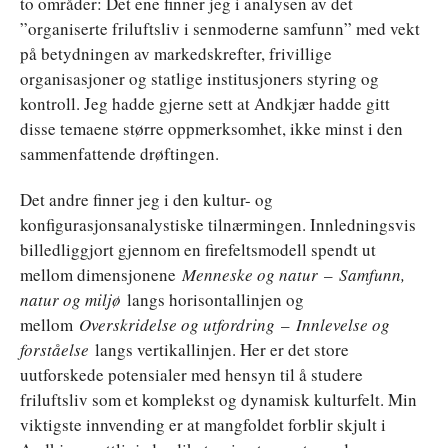
to områder: Det ene finner jeg i analysen av det
”organiserte friluftsliv i senmoderne samfunn” med vekt
på betydningen av markedskrefter, frivillige
organisasjoner og statlige institusjoners styring og
kontroll. Jeg hadde gjerne sett at Andkjær hadde gitt
disse temaene større oppmerksomhet, ikke minst i den
sammenfattende drøftingen.
Det andre finner jeg i den kultur- og
konfigurasjonsanalystiske tilnærmingen. Innledningsvis
billedliggjort gjennom en firefeltsmodell spendt ut
mellom dimensjonene
Menneske og natur
–
Samfunn,
natur og miljø
langs horisontallinjen og
mellom
Overskridelse og utfordring
–
Innlevelse og
forståelse
langs vertikallinjen. Her er det store
uutforskede potensialer med hensyn til å studere
friluftsliv som et komplekst og dynamisk kulturfelt. Min
viktigste innvending er at mangfoldet forblir skjult i