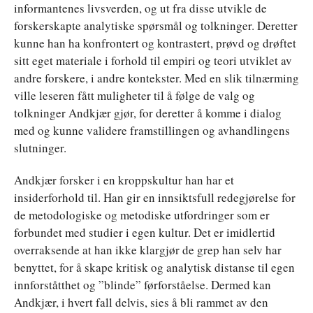
informantenes livsverden, og ut fra disse utvikle de
forskerskapte analytiske spørsmål og tolkninger. Deretter
kunne han ha konfrontert og kontrastert, prøvd og drøftet
sitt eget materiale i forhold til empiri og teori utviklet av
andre forskere, i andre kontekster. Med en slik tilnærming
ville leseren fått muligheter til å følge de valg og
tolkninger Andkjær gjør, for deretter å komme i dialog
med og kunne validere framstillingen og avhandlingens
slutninger.
Andkjær forsker i en kroppskultur han har et
insiderforhold til. Han gir en innsiktsfull redegjørelse for
de metodologiske og metodiske utfordringer som er
forbundet med studier i egen kultur. Det er imidlertid
overraksende at han ikke klargjør de grep han selv har
benyttet, for å skape kritisk og analytisk distanse til egen
innforståtthet og ”blinde” førforståelse. Dermed kan
Andkjær, i hvert fall delvis, sies å bli rammet av den