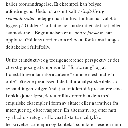
kaller teoriinndragelse. Et eksempel kan belyse
utfordringene. Under et avsnitt kalt
Friluftsliv og
senmodernitet
redegjør han for hvorfor han har valgt å
bygge på Giddens’ tolkning av ”modernitet, det høj- eller
senmoderne”. Begrunnelsen er at
andre forskere
har
oppfattet Giddens teorier som relevant for å forstå unges
deltakelse i friluftsliv.
Ut fra et induktivt og teorigenererende perspektiv er det
et viktig poeng at empirien får ”første rang” og at
framstillingen lar informantene ”komme mest mulig til
orde” på egne premisser. I de kulturanalystiske deler av
avhandlingen velger Andkjær imidlertid å presentere sine
konklusjoner først, deretter illustrerer han dem med
empiriske eksempler i form av sitater eller narrativer fra
intervjuer og observasjoner. En alternativ, og etter mitt
syn bedre strategi, ville vært å starte med tykke
beskrivelser av empiri og kontekst som fører leseren inn i