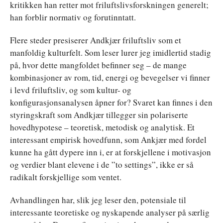
kritikken han retter mot friluftslivsforskningen generelt;
han forblir normativ og forutinntatt.
Flere steder presiserer Andkjær friluftsliv som et
manfoldig kulturfelt. Som leser lurer jeg imidlertid stadig
på, hvor dette mangfoldet befinner seg – de mange
kombinasjoner av rom, tid, energi og bevegelser vi finner
i levd friluftsliv, og som kultur- og
konfigurasjonsanalysen åpner for? Svaret kan finnes i den
styringskraft som Andkjær tillegger sin polariserte
hovedhypotese – teoretisk, metodisk og analytisk. Et
interessant empirisk hovedfunn, som Ankjær med fordel
kunne ha gått dypere inn i, er at forskjellene i motivasjon
og verdier blant elevene i de ”to settings”, ikke er så
radikalt forskjellige som ventet.
Avhandlingen har, slik jeg leser den, potensiale til
interessante teoretiske og nyskapende analyser på særlig