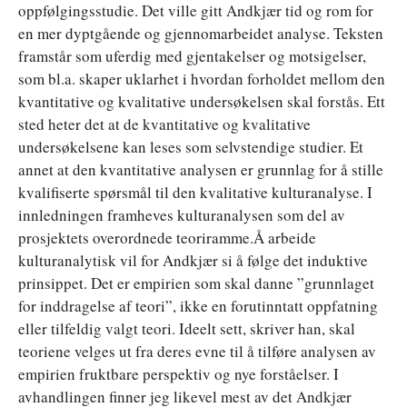
oppfølgingsstudie. Det ville gitt Andkjær tid og rom for
en mer dyptgående og gjennomarbeidet analyse. Teksten
framstår som uferdig med gjentakelser og motsigelser,
som bl.a. skaper uklarhet i hvordan forholdet mellom den
kvantitative og kvalitative undersøkelsen skal forstås. Ett
sted heter det at de kvantitative og kvalitative
undersøkelsene kan leses som selvstendige studier. Et
annet at den kvantitative analysen er grunnlag for å stille
kvalifiserte spørsmål til den kvalitative kulturanalyse. I
innledningen framheves kulturanalysen som del av
prosjektets overordnede teoriramme.Å arbeide
kulturanalytisk vil for Andkjær si å følge det induktive
prinsippet. Det er empirien som skal danne ”grunnlaget
for inddragelse af teori”, ikke en forutinntatt oppfatning
eller tilfeldig valgt teori. Ideelt sett, skriver han, skal
teoriene velges ut fra deres evne til å tilføre analysen av
empirien fruktbare perspektiv og nye forståelser. I
avhandlingen finner jeg likevel mest av det Andkjær