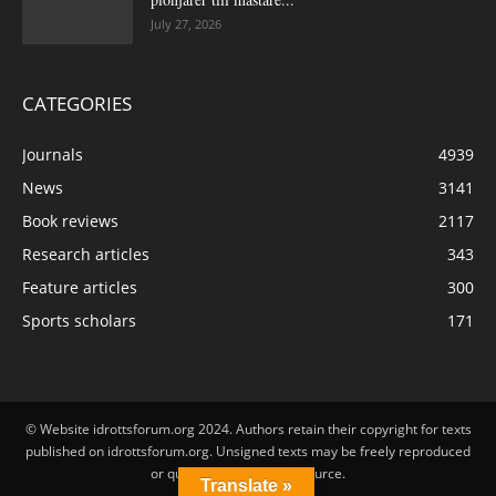
July 27, 2026
CATEGORIES
Journals
4939
News
3141
Book reviews
2117
Research articles
343
Feature articles
300
Sports scholars
171
© Website idrottsforum.org 2024. Authors retain their copyright for texts
published on idrottsforum.org. Unsigned texts may be freely reproduced
or quoted by stating the source.
Translate »