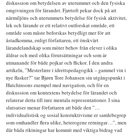
diskussion om betydelsen av uterummet och den fysiska
omgivningen för lärandet. Fjørtoft pekar dock på att
närmiljöns och uterummets betydelse för fysisk aktivitet,
lek och lärande er ett relativt outforskat område, ett
område som måste beforskas betydligt mer för att
åstadkomma, enligt författaren, ett önskvärt
lärandelandskap som möter behov från elever i olika
åldrar och med olika förutsättningar och som är
utmanande för både pojkar och flickor. I den andra
artikeln, ”Mesterlære i idrettspedagogikk – gammel vin i
nye flasker?” tar Bjørn Tore Johansen sin utgångspunkt i
Hutchinsons exempel med navigation, och för en
diskussion om kontextens betydelse för lärandet och
relaterar detta till inre mentala representationer. I sina
slutsatser menar författaren att både den ”…
individualistisk og sosial konstuktivisme er samlebegrep
som omhandler flera ulike, heterogene retningar…”, men
där båda riktningar har kommit med viktiga bidrag vad