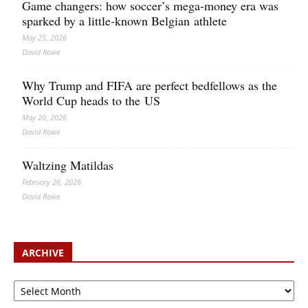
Game changers: how soccer’s mega‑money era was
sparked by a little‑known Belgian athlete
May 25, 2026
David Rowe
Why Trump and FIFA are perfect bedfellows as the
World Cup heads to the US
May 20, 2026
David Rowe
Waltzing Matildas
February 26, 2026
David Rowe
ARCHIVE
Archive