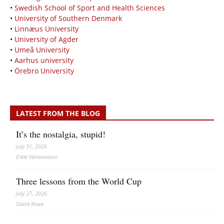
•
Swedish School of Sport and Health Sciences
•
University of Southern Denmark
•
Linnæus University
•
University of Agder
•
Umeå University
•
Aarhus university
•
Örebro University
LATEST FROM THE BLOG
It’s the nostalgia, stupid!
July 31, 2026
Erkki Vetten­­niemi
Three lessons from the World Cup
July 27, 2026
David Rowe