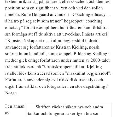
texten inriktar sig på tränaren, eller coachen, och dennes
position som en signifikant vuxen och vad den rollen
innebär. Rune Høigaard använder i ”Coaching efficacy –
å ha tro på seg selv som trener” begreppet ”coaching
efficiacy” för att exemplifiera hur tränaren kan förbättra
sin förmåga att få de aktiva att utvecklas. I nästa artikel,
”Kunsten å skape et maskulint begjærsidol i idrett”,
använder sig författaren av Kristian Kjelling, norsk
stjärna inom handboll, som exempel. Bilden av Kjelling i
medier gick enligt författaren under mitten av 2000-talet
från att fokusera på ”idrottskroppen” till att Kjelling
istället blev konstruerad som en ”maskulint begjærsidol”.
Författaren använder sig av kritisk diskursanalys och
utgår från artiklar och fotografier i en stor dagstidning i
Norge.
I en annan
Skriften väcker säkert nya och andra
av
tankar och fungerar säkerligen bra som