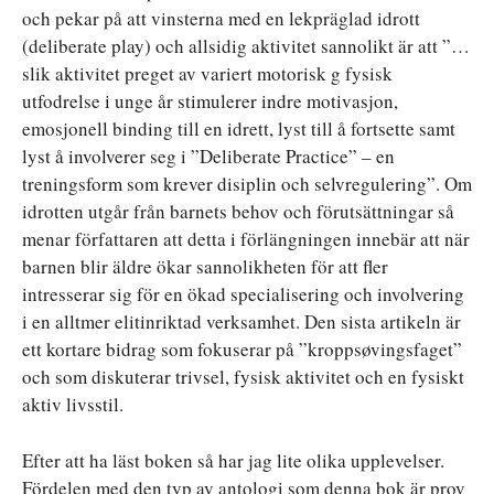
och pekar på att vinsterna med en lekpräglad idrott
(deliberate play) och allsidig aktivitet sannolikt är att ”…
slik aktivitet preget av variert motorisk g fysisk
utfodrelse i unge år stimulerer indre motivasjon,
emosjonell binding till en idrett, lyst till å fortsette samt
lyst å involverer seg i ”Deliberate Practice” – en
treningsform som krever disiplin och selvregulering”. Om
idrotten utgår från barnets behov och förutsättningar så
menar författaren att detta i förlängningen innebär att när
barnen blir äldre ökar sannolikheten för att fler
intresserar sig för en ökad specialisering och involvering
i en alltmer elitinriktad verksamhet. Den sista artikeln är
ett kortare bidrag som fokuserar på ”kroppsøvingsfaget”
och som diskuterar trivsel, fysisk aktivitet och en fysiskt
aktiv livsstil.
Efter att ha läst boken så har jag lite olika upplevelser.
Fördelen med den typ av antologi som denna bok är prov