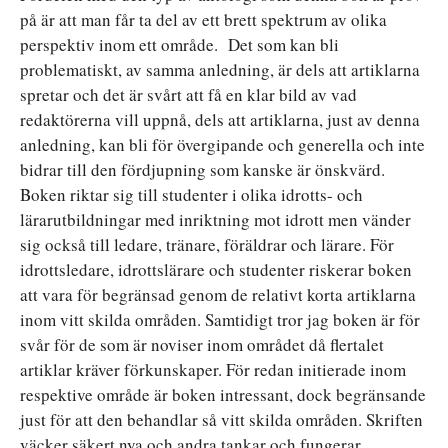
på är att man får ta del av ett brett spektrum av olika
perspektiv inom ett område. Det som kan bli
problematiskt, av samma anledning, är dels att artiklarna
spretar och det är svårt att få en klar bild av vad
redaktörerna vill uppnå, dels att artiklarna, just av denna
anledning, kan bli för övergipande och generella och inte
bidrar till den fördjupning som kanske är önskvärd.
Boken riktar sig till studenter i olika idrotts- och
lärarutbildningar med inriktning mot idrott men vänder
sig också till ledare, tränare, föräldrar och lärare. För
idrottsledare, idrottslärare och studenter riskerar boken
att vara för begränsad genom de relativt korta artiklarna
inom vitt skilda områden. Samtidigt tror jag boken är för
svår för de som är noviser inom området då flertalet
artiklar kräver förkunskaper. För redan initierade inom
respektive område är boken intressant, dock begränsande
just för att den behandlar så vitt skilda områden. Skriften
väcker säkert nya och andra tankar och fungerar