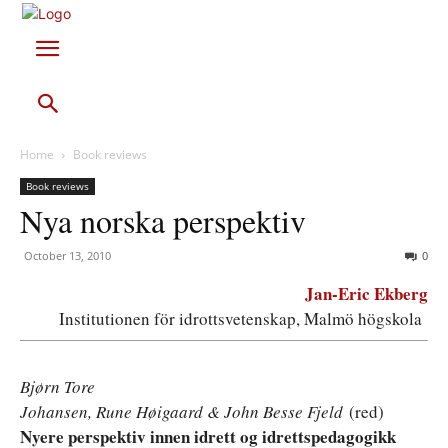
Home
Book reviews
Book reviews
Nya norska perspektiv
October 13, 2010
0
Jan-Eric Ekberg
Institutionen för idrottsvetenskap, Malmö högskola
Bjørn Tore
Johansen, Rune Høigaard & John Besse Fjeld
(red)
Nyere perspektiv innen idrett og idrettspedagogikk