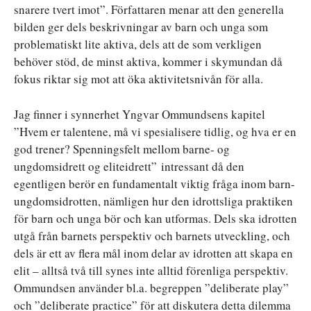
snarere tvert imot”. Författaren menar att den generella
bilden ger dels beskrivningar av barn och unga som
problematiskt lite aktiva, dels att de som verkligen
behöver stöd, de minst aktiva, kommer i skymundan då
fokus riktar sig mot att öka aktivitetsnivån för alla.
Jag finner i synnerhet Yngvar Ommundsens kapitel
”Hvem er talentene, må vi spesialisere tidlig, og hva er en
god trener? Spenningsfelt mellom barne- og
ungdomsidrett og eliteidrett”
intressant då den
egentligen berör en fundamentalt viktig fråga inom barn-
ungdomsidrotten, nämligen hur den idrottsliga praktiken
för barn och unga bör och kan utformas. Dels ska idrotten
utgå från barnets perspektiv och barnets utveckling, och
dels är ett av flera mål inom delar av idrotten att skapa en
elit – alltså två till synes inte alltid förenliga perspektiv.
Ommundsen använder bl.a. begreppen ”deliberate play”
och ”deliberate practice” för att diskutera detta dilemma