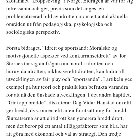
skolämnet ”kroppsøving” i Norge. Bidragen är var för sig
intressanta och ger, precis som det anges, en
problematiserad bild av idrotten inom ett antal aktuella
områden utifrån pedagogiska, psykologiska och
sociologiska perspektiv.
Första bidraget, ”Idrett og sportsånd: Moralske og
motivasjonelle aspekter ved konkurranseidrett” av Tor
Stornes tar sig an frågan om moral i idrotten och
huruvida idrotten, inklusive elitidrotten, kan bidra till
utvecklingen av fair play och ”sportsanda”. I artikeln ges
exempel på hur teori och praktik kan befrukta varandra
för att nå den önskade utvecklingen. I det andra kapitlet,
”Gir topp bredde”, diskuterar Dag Vidar Hanstad om elit
ger bredd, dvs. om en elit är en förutsättning för bredd.
Slutsatserna är att elitidrott kan generera breddidrott,
men det beror på ett antal tilläggsfaktorer som bl.a. har
att göra med ekonomi och val av strategi. Den tredje