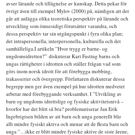
avser lärande och tillägnelse av kunskap. Detta pekar för
övrigt även till exempel Mylov (2000) på, nämligen att det
går att anlägga olika teoretiska perspektiv på lärande och
utveckling som ömsesidigt förutsätter varandra, och
dessa perspektiv tar sin utgångspunkt i fyra olika plan;
det intrapersonella, interpersonella, kulturella och det
samhälleliga.I artikeln ”Hvor trygg er barne- og
ungdomsidretten?”
diskuterar Kari Fasting barns och
ungas rättigheter i idrotten och ställer frågan vad som
görs inom norsk idrott för att förebygga mobbing,
trakasserier och övergrepp. Författaren diskuterar dessa
begrepp men ger även exempel på hur idrotten medvetet
arbetar med förebyggande verksamhet. I ”Utvikling av
barn og ungdoms idrettslige og fysiske aktivitetsnivå –
hvorfor har det blitt så bra? problematiserar Jan Erik
Ingebrigtsen bilden av att barn och unga generellt blir
allt mindre fysiskt aktiva och menar att de flesta barn och
unga ”…ikke er blitt mindre fysiske aktive de siste årene,