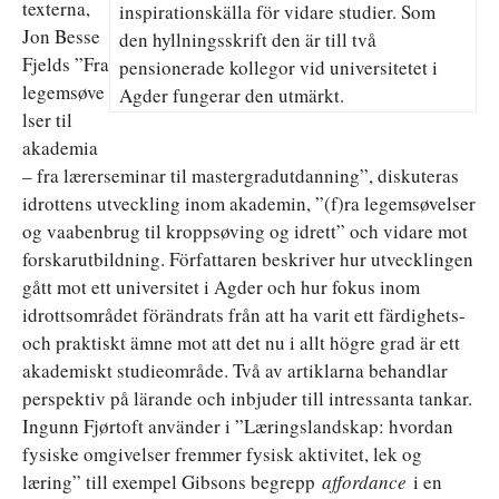
texterna,
inspirationskälla för vidare studier. Som
Jon Besse
den hyllningsskrift den är till två
Fjelds ”Fra
pensionerade kollegor vid universitetet i
legemsøve
Agder fungerar den utmärkt.
lser til
akademia
– fra lærerseminar til mastergradutdanning”, diskuteras
idrottens utveckling inom akademin, ”(f)ra legemsøvelser
og vaabenbrug til kroppsøving og idrett” och vidare mot
forskarutbildning. Författaren beskriver hur utvecklingen
gått mot ett universitet i Agder och hur fokus inom
idrottsområdet förändrats från att ha varit ett färdighets-
och praktiskt ämne mot att det nu i allt högre grad är ett
akademiskt studieområde. Två av artiklarna behandlar
perspektiv på lärande och inbjuder till intressanta tankar.
Ingunn Fjørtoft använder i ”Læringslandskap: hvordan
fysiske omgivelser fremmer fysisk aktivitet, lek og
læring” till exempel Gibsons begrepp
affordance
i en