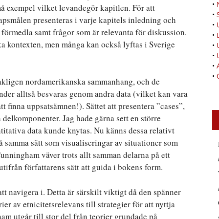
•
å exempel vilket levandegör kapitlen. För att
•
apsmålen presenteras i varje kapitels inledning och
•
a förmedla samt frågor som är relevanta för diskussion.
•
ka kontexten, men många kan också lyftas i Sverige
•
•
•
•
sakligen nordamerikanska sammanhang, och de
nder alltså besvaras genom andra data (vilket kan vara
t finna uppsatsämnen!). Sättet att presentera ”cases”,
ika delkomponenter. Jag hade gärna sett en större
antitativa data kunde knytas. Nu känns dessa relativt
 på samma sätt som visualiseringar av situationer som
Cunningham väver trots allt samman delarna på ett
ifrån författarens sätt att guida i bokens form.
tt navigera i. Detta är särskilt viktigt då den spänner
r av etnicitetsrelevans till strategier för att nyttja
 utgår till stor del från teorier grundade på