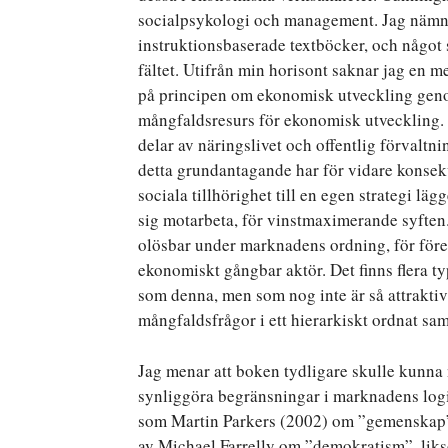
socialpsykologi och management. Jag nämn
instruktionsbaserade textböcker, och något 
fältet. Utifrån min horisont saknar jag en me
på principen om ekonomisk utveckling geno
mångfaldsresurs för ekonomisk utveckling. 
delar av näringslivet och offentlig förvaltn
detta grundantagande har för vidare konsek
sociala tillhörighet till en egen strategi lä
sig motarbeta, för vinstmaximerande syften
olösbar under marknadens ordning, för före
ekonomiskt gångbar aktör. Det finns flera ty
som denna, men som nog inte är så attraktiva
mångfaldsfrågor i ett hierarkiskt ordnat sam
Jag menar att boken tydligare skulle kunna 
synliggöra begränsningar i marknadens logi
som Martin Parkers (2002) om ”gemenskap”
av Michael Farrelly om ”demokratism”, liks