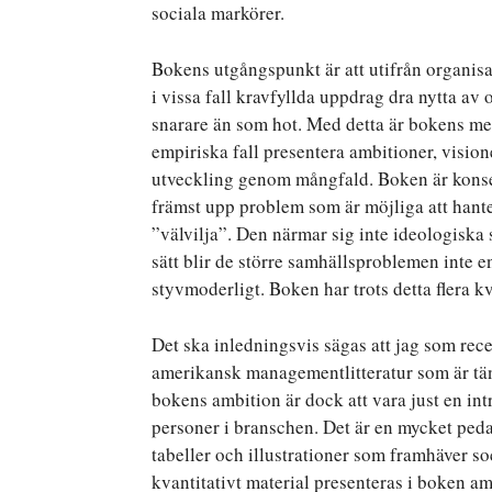
sociala markörer.
Bokens utgångspunkt är att utifrån organisa
i vissa fall kravfyllda uppdrag dra nytta av 
snarare än som hot. Med detta är bokens mer
empiriska fall presentera ambitioner, visio
utveckling genom mångfald. Boken är konse
främst upp problem som är möjliga att hant
”välvilja”. Den närmar sig inte ideologiska 
sätt blir de större samhällsproblemen inte 
styvmoderligt. Boken har trots detta flera kv
Det ska inledningsvis sägas att jag som rec
amerikansk managementlitteratur som är tänk
bokens ambition är dock att vara just en intr
personer i branschen. Det är en mycket p
tabeller och illustrationer som framhäver so
kvantitativt material presenteras i boken a