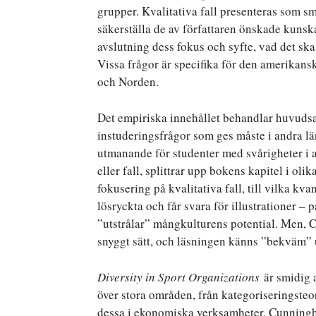
grupper. Kvalitativa fall presenteras som sm
säkerställa de av författaren önskade kunsk
avslutning dess fokus och syfte, vad det sk
Vissa frågor är specifika för den amerikans
och Norden.
Det empiriska innehållet behandlar huvud
instuderingsfrågor som ges måste i andra lä
utmanande för studenter med svårigheter i at
eller fall, splittrar upp bokens kapitel i ol
fokusering på kvalitativa fall, till vilka kv
lösryckta och får svara för illustrationer –
”utstrålar” mångkulturens potential. Men, 
snyggt sätt, och läsningen känns ”bekväm” ut
Diversity in Sport Organizations
är smidig a
över stora områden, från kategoriseringsteorie
dessa i ekonomiska verksamheter. Cunningham