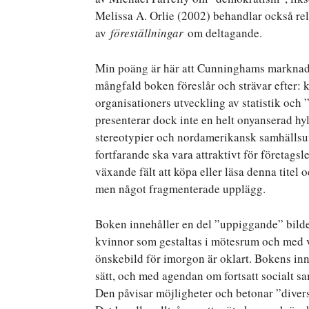
Melissa A. Orlie (2002) behandlar också re
av
föreställningar
om deltagande.
Min poäng är här att Cunninghams marknadsp
mångfald boken föreslår och strävar efter: k
organisationers utveckling av statistik och
presenterar dock inte en helt onyanserad hy
stereotypier och nordamerikansk samhällsutv
fortfarande ska vara attraktivt för företags
växande fält att köpa eller läsa denna titel
men något fragmenterade upplägg.
Boken innehåller en del ”uppiggande” bilde
kvinnor som gestaltas i mötesrum och med vi
önskebild för imorgon är oklart. Bokens inne
sätt, och med agendan om fortsatt socialt
Den påvisar möjligheter och betonar ”diver