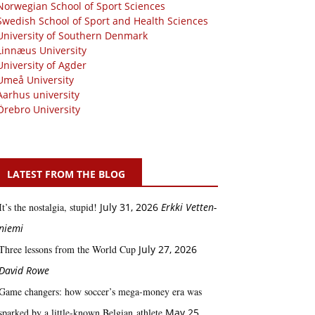
Norwegian School of Sport Sciences
Swedish School of Sport and Health Sciences
University of Southern Denmark
Linnæus University
University of Agder
Umeå University
Aarhus university
Örebro University
LATEST FROM THE BLOG
It’s the nostalgia, stupid!
July 31, 2026
Erkki Vetten­­
niemi
Three lessons from the World Cup
July 27, 2026
David Rowe
Game changers: how soccer’s mega‑money era was
sparked by a little‑known Belgian athlete
May 25,