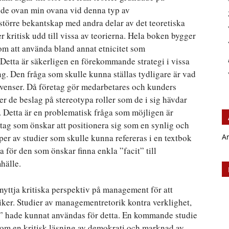
de ovan min ovana vid denna typ av
större bekantskap med andra delar av det teoretiska
r kritisk udd till vissa av teorierna. Hela boken bygger
m att använda bland annat etnicitet som
Detta är säkerligen en förekommande strategi i vissa
ing. Den fråga som skulle kunna ställas tydligare är vad
venser. Då företag gör medarbetares och kunders
gger de beslag på stereotypa roller som de i sig hävdar
. Detta är en problematisk fråga som möjligen är
tag som önskar att positionera sig som en synlig och
per av studier som skulle kunna refereras i en textbok
A
 för den som önskar finna enkla ”facit” till
hälle.
nyttja kritiska perspektiv på management för att
ker. Studier av managementretorik kontra verklighet,
 hade kunnat användas för detta. En kommande studie
om en kritisk läsning av demokrati och marknad av