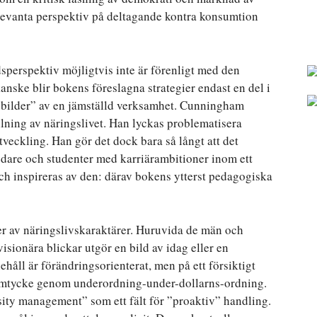
levanta perspektiv på deltagande kontra konsumtion
erspektiv möjligtvis inte är förenligt med den
anske blir bokens föreslagna strategier endast en del i
 ”bilder” av en jämställd verksamhet. Cunningham
llning av näringslivet. Han lyckas problematisera
eckling. Han gör det dock bara så långt att det
ledare och studenter med karriärambitioner inom ett
 och inspireras av den: därav bokens ytterst pedagogiska
r av näringslivskaraktärer. Huruvida de män och
sionära blickar utgör en bild av idag eller en
håll är förändringsorienterat, men på ett försiktigt
 samtycke genom underordning-under-dollarns-ordning.
sity management” som ett fält för ”proaktiv” handling.