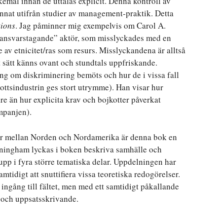
kemål innan de uttalas explicit. Denna kontroll av
nnat utifrån studier av management-praktik. Detta
tions
. Jag påminner mig exempelvis om Carol A.
 ”ansvarstagande” aktör, som misslyckades med en
 av etnicitet/ras som resurs. Misslyckandena är alltså
t sätt känns ovant och stundtals uppfriskande.
ng om diskriminering bemöts och hur de i vissa fall
ttsindustrin ges stort utrymme). Han visar hur
re än hur explicita krav och bojkotter påverkat
mpanjen).
ner mellan Norden och Nordamerika är denna bok en
nningham lyckas i boken beskriva samhälle och
upp i fyra större tematiska delar. Uppdelningen har
amtidigt att snuttifiera vissa teoretiska redogörelser.
ngång till fältet, men med ett samtidigt påkallande
 och uppsatsskrivande.