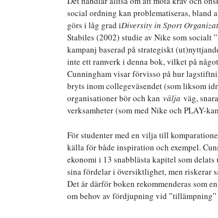
Det handlar alltså om att möta krav och öns
social ordning kan problematiseras, bland a
görs i låg grad i
Diversity in Sport Organiza
Stabiles (2002) studie av Nike som socialt
kampanj baserad på strategiskt (ut)nyttjande
inte ett ramverk i denna bok, vilket på någo
Cunningham visar förvisso på hur lagstiftni
bryts inom collegeväsendet (som liksom idro
organisationer bör och kan
välja
väg, snara
verksamheter (som med Nike och PLAY-ka
För studenter med en vilja till komparatio
källa för både inspiration och exempel. Cu
ekonomi i 13 snabblästa kapitel som delats 
sina fördelar i översiktlighet, men riskerar s
Det är därför boken rekommenderas som en i
om behov av fördjupning vid ”tillämpning”