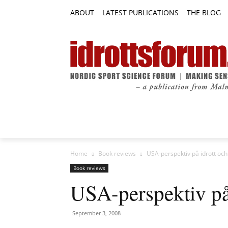
ABOUT
LATEST PUBLICATIONS
THE BLOG
RESEARCH ARTICLES
FEATURE AR
Home
Book reviews
USA-perspektiv på idrott oc
Book reviews
USA-perspektiv på
September 3, 2008