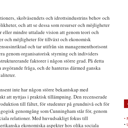
tioners, skolväsendets och idrottsindustrins behov och
olikheter, och att se dessa som resurser och möjligheter
 eller mindre uttalade vision att genom teori och
ner och möjligheter för tillväxt och ekonomisk
nsusinriktad och tar utifrån sin managementhorisont
era genom organisatorisk styrning och individers
strukturerande faktorer i någon större grad. På detta
en avgörande fråga, och de hanteras därmed ganska
aliteter.
ensent inte har någon större bekantskap med
t att nyttjas i praktisk tillämpning. Den recenserade
oduktion till fältet, för studenter på grundnivå och för
edagogisk genomgång som Cunningham står för, genom
ciala relationer. Med huvudsakligt fokus till
•
•
merikanska ekonomiska aspekter hos olika sociala