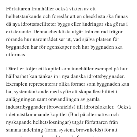
Författaren framhåller också vikten av ett
helhetstänkande och föreslår att en checklista ska finnas
då nya idrottsfaciliteter byggs eller ändringar ska göras i
existerande. Denna checklista utgår från en rad frågor
rörande hur närområdet ser ut, vad själva platsen för
byggnaden har för egenskaper och hur byggnaden ska
utformas.
Därefter följer ett kapitel som innehåller exempel på hur
hållbarhet kan tänkas in i nya danska idrottsbyggnader.
Exemplen representerar olika former som byggnaden kan
ha, systemtänkande med syfte att skapa flexibilitet i
anläggningen samt omvandlingen av gamla
industribyggnader (brownfields) till idrottslokaler. Också
i det nästkommande kapitlet (Bud på alternativa och
nyskapande helhetslösningar) utgår författaren från
samma indelning (form, system, brownfields) för att