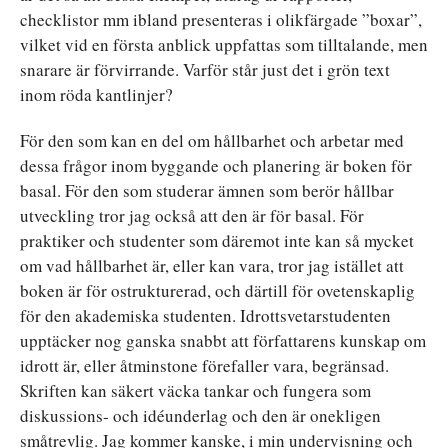
checklistor mm ibland presenteras i olikfärgade ”boxar”,
vilket vid en första anblick uppfattas som tilltalande, men
snarare är förvirrande. Varför står just det i grön text
inom röda kantlinjer?
För den som kan en del om hållbarhet och arbetar med
dessa frågor inom byggande och planering är boken för
basal. För den som studerar ämnen som berör hållbar
utveckling tror jag också att den är för basal. För
praktiker och studenter som däremot inte kan så mycket
om vad hållbarhet är, eller kan vara, tror jag istället att
boken är för ostrukturerad, och därtill för ovetenskaplig
för den akademiska studenten. Idrottsvetarstudenten
upptäcker nog ganska snabbt att författarens kunskap om
idrott är, eller åtminstone förefaller vara, begränsad.
Skriften kan säkert väcka tankar och fungera som
diskussions- och idéunderlag och den är onekligen
småtrevlig. Jag kommer kanske, i min undervisning och