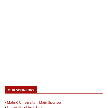
OUR SPONSORS
• Malmö University | Main Sponsor
•
University of Jyväskylä