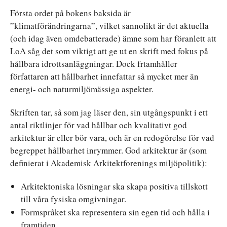
Första ordet på bokens baksida är
”klimatförändringarna”, vilket sannolikt är det aktuella
(och idag även omdebatterade) ämne som har föranlett att
LoA såg det som viktigt att ge ut en skrift med fokus på
hållbara idrottsanläggningar. Dock frtamhåller
författaren att hållbarhet innefattar så mycket mer än
energi- och naturmiljömässiga aspekter.
Skriften tar, så som jag läser den, sin utgångspunkt i ett
antal riktlinjer för vad hållbar och kvalitativt god
arkitektur är eller bör vara, och är en redogörelse för vad
begreppet hållbarhet inrymmer. God arkitektur är (som
definierat i Akademisk Arkitektforenings miljöpolitik):
Arkitektoniska lösningar ska skapa positiva tillskott
till våra fysiska omgivningar.
Formspråket ska representera sin egen tid och hålla i
framtiden.