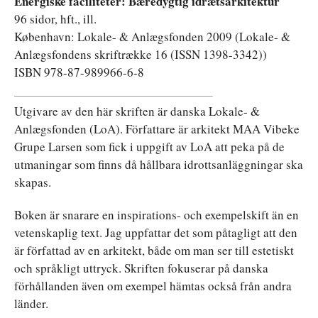
Energiske faciliteter: Bæredygtig idrætsarkitektur
96 sidor, hft., ill.
København: Lokale- & Anlægsfonden 2009 (Lokale- &
Anlægsfondens skriftrække 16 (ISSN 1398-3342))
ISBN 978-87-989966-6-8
Utgivare av den här skriften är danska Lokale- &
Anlægsfonden (LoA). Författare är arkitekt MAA Vibeke
Grupe Larsen som fick i uppgift av LoA att peka på de
utmaningar som finns då hållbara idrottsanläggningar ska
skapas.
Boken är snarare en inspirations- och exempelskift än en
vetenskaplig text. Jag uppfattar det som påtagligt att den
är författad av en arkitekt, både om man ser till estetiskt
och språkligt uttryck. Skriften fokuserar på danska
förhållanden även om exempel hämtas också från andra
länder.