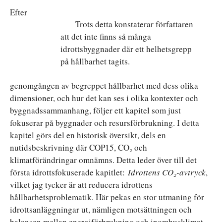
Efter
Trots detta konstaterar författaren
att det inte finns så många
idrottsbyggnader där ett helhetsgrepp
på hållbarhet tagits.
genomgången av begreppet hållbarhet med dess olika
dimensioner, och hur det kan ses i olika kontexter och
byggnadssammanhang, följer ett kapitel som just
fokuserar på byggnader och resursförbrukning. I detta
kapitel görs del en historisk översikt, dels en
nutidsbeskrivning där COP15, CO₂ och
klimatförändringar omnämns. Detta leder över till det
första idrottsfokuserade kapitlet:
Idrottens CO
₂
-avtryck
,
vilket jag tycker är att reducera idrottens
hållbarhetsproblematik. Här pekas en stor utmaning för
idrottsanläggningar ut, nämligen motsättningen och
balansen mellan energiförbrukning och inomhusklimat.