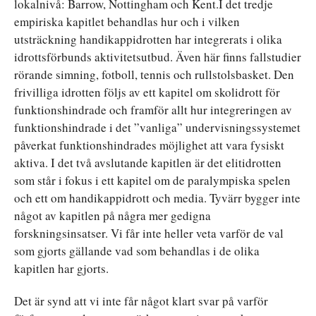
lokalnivå: Barrow, Nottingham och Kent.I det tredje
empiriska kapitlet behandlas hur och i vilken
utsträckning handikappidrotten har integrerats i olika
idrottsförbunds aktivitetsutbud. Även här finns fallstudier
rörande simning, fotboll, tennis och rullstolsbasket. Den
frivilliga idrotten följs av ett kapitel om skolidrott för
funktionshindrade och framför allt hur integreringen av
funktionshindrade i det ”vanliga” undervisningssystemet
påverkat funktionshindrades möjlighet att vara fysiskt
aktiva. I det två avslutande kapitlen är det elitidrotten
som står i fokus i ett kapitel om de paralympiska spelen
och ett om handikappidrott och media. Tyvärr bygger inte
något av kapitlen på några mer gedigna
forskningsinsatser. Vi får inte heller veta varför de val
som gjorts gällande vad som behandlas i de olika
kapitlen har gjorts.
Det är synd att vi inte får något klart svar på varför