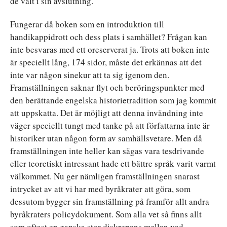
de valt i sin avslutning.
Fungerar då boken som en introduktion till
handikappidrott och dess plats i samhället? Frågan kan
inte besvaras med ett oreserverat ja. Trots att boken inte
är speciellt lång, 174 sidor, måste det erkännas att det
inte var någon sinekur att ta sig igenom den.
Framställningen saknar flyt och beröringspunkter med
den berättande engelska historietradition som jag kommit
att uppskatta. Det är möjligt att denna invändning inte
väger speciellt tungt med tanke på att författarna inte är
historiker utan någon form av samhällsvetare. Men då
framställningen inte heller kan sägas vara tesdrivande
eller teoretiskt intressant hade ett bättre språk varit varmt
välkommet. Nu ger nämligen framställningen snarast
intrycket av att vi har med byråkrater att göra, som
dessutom bygger sin framställning på framför allt andra
byråkraters policydokument. Som alla vet så finns allt
som oftast en ganska stor diskrepans mellan vad