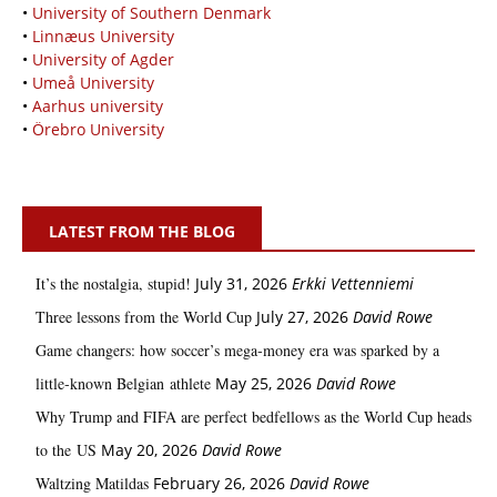
•
University of Southern Denmark
•
Linnæus University
•
University of Agder
•
Umeå University
•
Aarhus university
•
Örebro University
LATEST FROM THE BLOG
It’s the nostalgia, stupid!
July 31, 2026
Erkki Vetten­­niemi
Three lessons from the World Cup
July 27, 2026
David Rowe
Game changers: how soccer’s mega‑money era was sparked by a
little‑known Belgian athlete
May 25, 2026
David Rowe
Why Trump and FIFA are perfect bedfellows as the World Cup heads
to the US
May 20, 2026
David Rowe
Waltzing Matildas
February 26, 2026
David Rowe