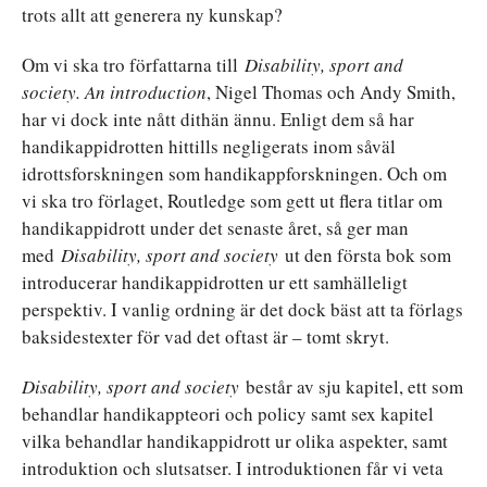
trots allt att generera ny kunskap?
Om vi ska tro författarna till
Disability, sport and
society. An introduction
, Nigel Thomas och Andy Smith,
har vi dock inte nått dithän ännu. Enligt dem så har
handikappidrotten hittills negligerats inom såväl
idrottsforskningen som handikappforskningen. Och om
vi ska tro förlaget, Routledge som gett ut flera titlar om
handikappidrott under det senaste året, så ger man
med
Disability, sport and society
ut den första bok som
introducerar handikappidrotten ur ett samhälleligt
perspektiv. I vanlig ordning är det dock bäst att ta förlags
baksidestexter för vad det oftast är – tomt skryt.
Disability, sport and society
består av sju kapitel, ett som
behandlar handikappteori och policy samt sex kapitel
vilka behandlar handikappidrott ur olika aspekter, samt
introduktion och slutsatser. I introduktionen får vi veta