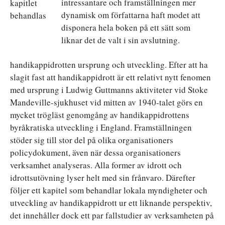
intressantare och framställningen mer
kapitlet
dynamisk om författarna haft modet att
behandlas
disponera hela boken på ett sätt som
liknar det de valt i sin avslutning.
handikappidrotten ursprung och utveckling. Efter att ha
slagit fast att handikappidrott är ett relativt nytt fenomen
med ursprung i Ludwig Guttmanns aktiviteter vid Stoke
Mandeville-sjukhuset vid mitten av 1940-talet görs en
mycket trögläst genomgång av handikappidrottens
byråkratiska utveckling i England. Framställningen
stöder sig till stor del på olika organisationers
policydokument, även när dessa organisationers
verksamhet analyseras. Alla former av idrott och
idrottsutövning lyser helt med sin frånvaro. Därefter
följer ett kapitel som behandlar lokala myndigheter och
utveckling av handikappidrott ur ett liknande perspektiv,
det innehåller dock ett par fallstudier av verksamheten på