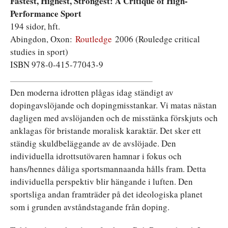
Fastest, Highest, Strongest: A Critique of High-
Performance Sport
194 sidor, hft.
Abingdon, Oxon:
Routledge
2006 (Rouledge critical
studies in sport)
ISBN 978-0-415-77043-9
Den moderna idrotten plågas idag ständigt av
dopingavslöjande och dopingmisstankar. Vi matas nästan
dagligen med avslöjanden och de misstänka förskjuts och
anklagas för bristande moralisk karaktär. Det sker ett
ständig skuldbeläggande av de avslöjade. Den
individuella idrottsutövaren hamnar i fokus och
hans/hennes dåliga sportsmannaanda hålls fram. Detta
individuella perspektiv blir hängande i luften. Den
sportsliga andan framträder på det ideologiska planet
som i grunden avståndstagande från doping.