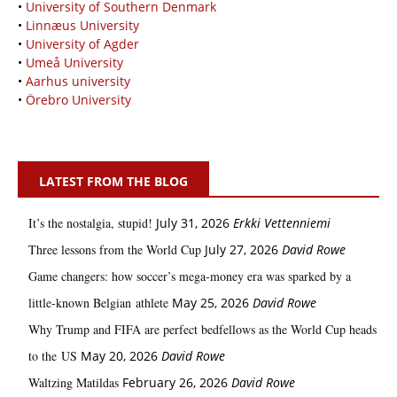
•
University of Southern Denmark
•
Linnæus University
•
University of Agder
•
Umeå University
•
Aarhus university
•
Örebro University
LATEST FROM THE BLOG
It’s the nostalgia, stupid!
July 31, 2026
Erkki Vetten­­niemi
Three lessons from the World Cup
July 27, 2026
David Rowe
Game changers: how soccer’s mega‑money era was sparked by a
little‑known Belgian athlete
May 25, 2026
David Rowe
Why Trump and FIFA are perfect bedfellows as the World Cup heads
to the US
May 20, 2026
David Rowe
Waltzing Matildas
February 26, 2026
David Rowe