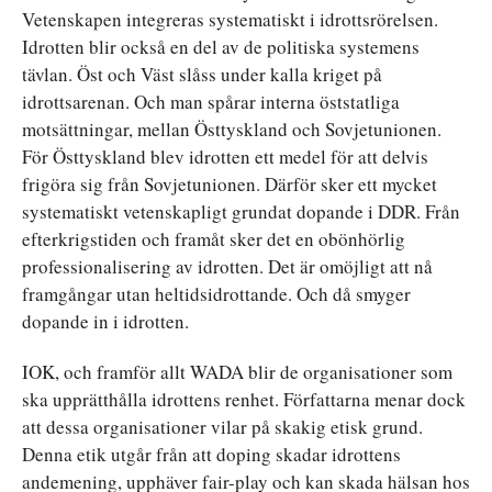
Vetenskapen integreras systematiskt i idrottsrörelsen.
Idrotten blir också en del av de politiska systemens
tävlan. Öst och Väst slåss under kalla kriget på
idrottsarenan. Och man spårar interna öststatliga
motsättningar, mellan Östtyskland och Sovjetunionen.
För Östtyskland blev idrotten ett medel för att delvis
frigöra sig från Sovjetunionen. Därför sker ett mycket
systematiskt vetenskapligt grundat dopande i DDR. Från
efterkrigstiden och framåt sker det en obönhörlig
professionalisering av idrotten. Det är omöjligt att nå
framgångar utan heltidsidrottande. Och då smyger
dopande in i idrotten.
IOK, och framför allt WADA blir de organisationer som
ska upprätthålla idrottens renhet. Författarna menar dock
att dessa organisationer vilar på skakig etisk grund.
Denna etik utgår från att doping skadar idrottens
andemening, upphäver fair-play och kan skada hälsan hos