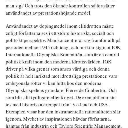
man sig? Och trots den ökande kontrollen så fortsätter
användandet av prestationshöjande medel.
Användandet av dopingmedel inom elitidrotten måste
enligt författarna ses i ett större historiskt, socialt och
politiskt perspektiv. Man koncentrerar sig framför allt på
perioden mellan 1945 och idag, och inriktar sig mot IOK,
Internationella Olympiska Kommittén, som är en central
politisk kraft inom den moderna idrottsvärlden. IOK
driver på vilka grenar som anses värdiga och denna
politik är helt inriktad mot idrottsliga prestationer, vars
embryonala rötter vi kan hitta hos den moderna
Olympiska spelens grundare, Pierre de Coubertin.. Och
som blir allt tydligare efter kriget. De exemplifierar sin
tes med historiska exempel från Tyskland och USA.
Exemplen visar hur den instrumentella rationaliteten slår
igenom. Mycket av inspirationen hävdar författarna,
hämtas från industrin och Taylors Scientific Management.