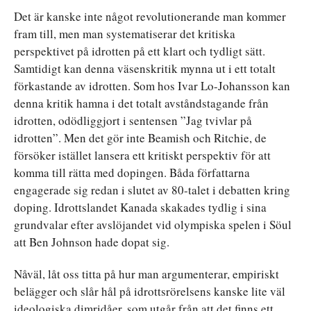
Det är kanske inte något revolutionerande man kommer
fram till, men man systematiserar det kritiska
perspektivet på idrotten på ett klart och tydligt sätt.
Samtidigt kan denna väsenskritik mynna ut i ett totalt
förkastande av idrotten. Som hos Ivar Lo-Johansson kan
denna kritik hamna i det totalt avståndstagande från
idrotten, odödliggjort i sentensen ”Jag tvivlar på
idrotten”. Men det gör inte Beamish och Ritchie, de
försöker istället lansera ett kritiskt perspektiv för att
komma till rätta med dopingen. Båda författarna
engagerade sig redan i slutet av 80-talet i debatten kring
doping. Idrottslandet Kanada skakades tydlig i sina
grundvalar efter avslöjandet vid olympiska spelen i Söul
att Ben Johnson hade dopat sig.
Nåväl, låt oss titta på hur man argumenterar, empiriskt
belägger och slår hål på idrottsrörelsens kanske lite väl
ideologiska dimridåer, som utgår från att det finns ett