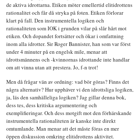
de aktiva idrottarna. Etiken möter emellertid elitidrottens
rationalitet och får då stryka på foten. Etiken förlorar
klart på fall. Den instrumentella logiken och
rationaliteten som IOK i grunden vilar på slår hårt mot
etiken. Och dopandet fortsätter och ökar i omfattning
inom alla idrotter. Sir Roger Bannister, han som var först
under 4 minuter på en engelsk mile, menar att
idrottsmännens och -kvinnornas idrottande inte handlar
om att vinna utan att prestera. Jo, f-n trot!
Men då frågar vän av ordning: vad bör göras? Finns det
några alternativ? Hur upphäver vi den idrottsliga logiken,
ja, läs den samhälleliga logiken? Jag gillar denna bok,
dess tes, dess kritiska argumentering och
exemplifieringar. Och dess motgift mot den förhärskande
instrumentella rationaliteten är kanske inte direkt
omtumlande. Man menar att det måste föras en mer
öppen diskussion omkring elitidrottens aktivitet.