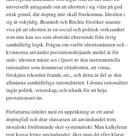
universellt antagande om att idrotten i sig vilar på god
etisk grund, där doping inte skall förekomma. Idrotten i
sig är oskyldig. Beamish och Ritchie försöker snarare
visa på att idrotten är en social och politisk verksamhet
som inte kan ses som abstrakt oberoende från övrig
samhällelig logik. Frågan om varför idrottsmännen och -
kvinnorna använder prestationshöjande medel är för
snäv; idrotten måste ses i ljuset av den instrumentella
rationalitet som dominerar elitidrotten, att vinna,
förskjuta rekorden framåt, etc., och detta är del av den
allmänna samhälleliga rationaliteten. I denna rationalitet
ingår politik, vetenskap, och teknik för att höja
prestationsnivån.
Författarna inleder med en uppräkning av ett antal
dopingfall och drar slutsatsen att användandet trots
moraliskt fördömande sker systematiskt. Man kalkylerar
rent krasst kring användandet; åker man dit eller klarar