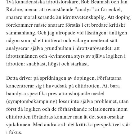
Två kanadensiska idrottsforskare, Rob Beamish och Ian
Ritchie, menar att ovanstående ”analys” är för enkel,
snarare moraliserande än idrottsvetenskaplig. Att doping
förekommer måste snarare förstås i ett bredare kritiskt
sammanhang. Och jag utropade vid läsningen: äntligen
någon som på ett initierat och välargumenterat sätt
analyserar själva grundbulten i idrottsutövandet: att
idrottsmännen och -kvinnorna styrs av själva logiken i
idrotten: snabbast, högst och starkast.
Detta driver på spridningen av dopingen. Författarna
koncentrerar sig i huvudsak på elitidrotten. Att bara
bannlysa specifika prestationshöjande medel
(symptombekämpning) löser inte själva problemet, utan
först då logiken och de förhärskande relationerna inom
elitidrotten förändras kommer man åt det som orsakar
sjukdomen. Med andra ord: det kritiska perspektivet står
i fokus.