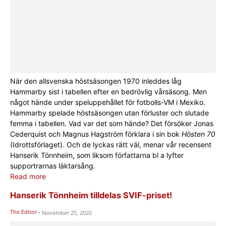
När den allsvenska höstsäsongen 1970 inleddes låg
Hammarby sist i tabellen efter en bedrövlig vårsäsong. Men
något hände under speluppehållet för fotbolls-VM i Mexiko.
Hammarby spelade höstsäsongen utan förluster och slutade
femma i tabellen. Vad var det som hände? Det försöker Jonas
Cederquist och Magnus Hagström förklara i sin bok
Hösten 70
(Idrottsförlaget). Och de lyckas rätt väl, menar vår recensent
Hanserik Tönnheim, som liksom författarna bl a lyfter
supportrarnas läktarsång.
Read more
Hanserik Tönnheim tilldelas SVIF-priset!
The Editor
-
November 25, 2020