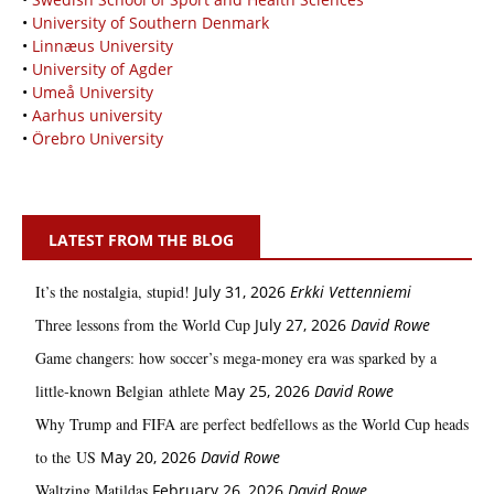
•
University of Southern Denmark
•
Linnæus University
•
University of Agder
•
Umeå University
•
Aarhus university
•
Örebro University
LATEST FROM THE BLOG
It’s the nostalgia, stupid!
July 31, 2026
Erkki Vetten­­niemi
Three lessons from the World Cup
July 27, 2026
David Rowe
Game changers: how soccer’s mega‑money era was sparked by a
little‑known Belgian athlete
May 25, 2026
David Rowe
Why Trump and FIFA are perfect bedfellows as the World Cup heads
to the US
May 20, 2026
David Rowe
Waltzing Matildas
February 26, 2026
David Rowe