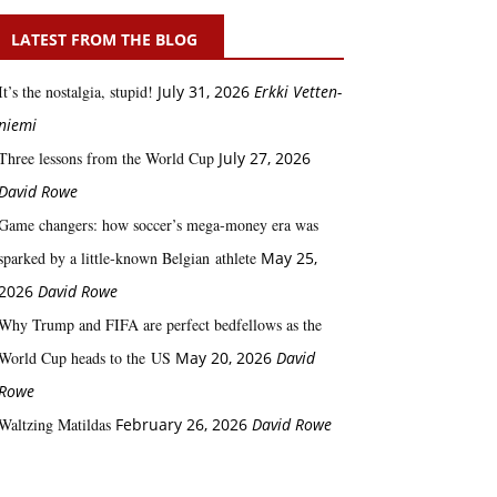
LATEST FROM THE BLOG
It’s the nostalgia, stupid!
July 31, 2026
Erkki Vetten­­
niemi
Three lessons from the World Cup
July 27, 2026
David Rowe
Game changers: how soccer’s mega‑money era was
sparked by a little‑known Belgian athlete
May 25,
2026
David Rowe
Why Trump and FIFA are perfect bedfellows as the
World Cup heads to the US
May 20, 2026
David
Rowe
Waltzing Matildas
February 26, 2026
David Rowe