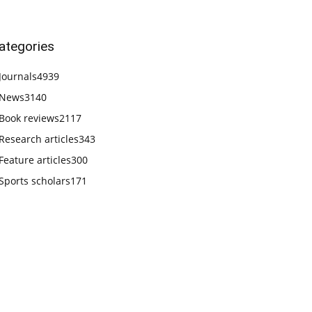
ategories
Journals
4939
News
3140
Book reviews
2117
Research articles
343
Feature articles
300
Sports scholars
171