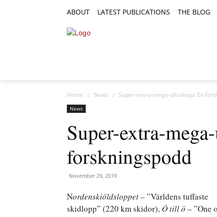
ABOUT
LATEST PUBLICATIONS
THE BLOG
RESEARCH ARTICLES
FEATURE AR
Home
News
Super-extra-mega-ultralopp: En for
News
Super-extra-mega-
forskningspodd
November 29, 2019
N
ordenskiöldsloppet
– ”Världens tuffaste
skidlopp” (220 km skidor),
Ö till ö
– ”One o