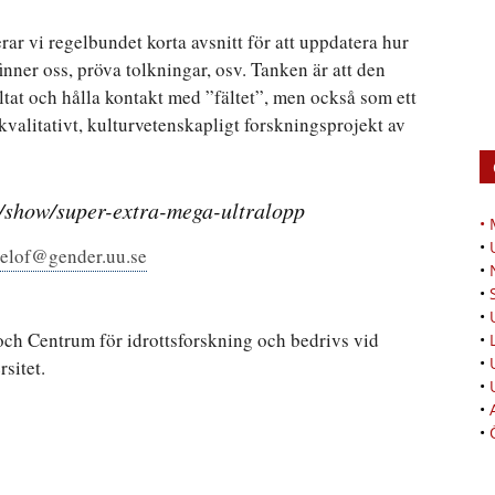
ar vi regelbundet korta avsnitt för att uppdatera hur
inner oss, pröva tolkningar, osv. Tanken är att den
ultat och hålla kontakt med ”fältet”, men också som ett
 kvalitativt, kulturvetenskapligt forskningsprojekt av
m/show/super-extra-mega-ultralopp
•
•
delof@gender.uu.se
•
•
•
 och Centrum för idrottsforskning och bedrivs vid
•
•
sitet.
•
•
•