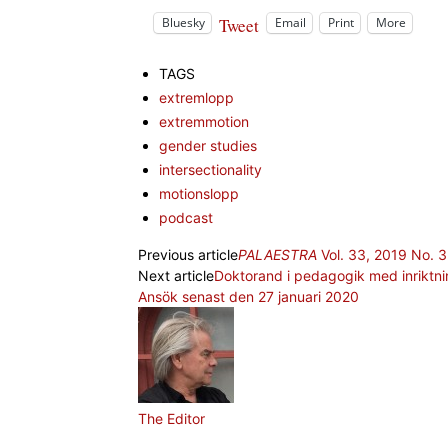
Tweet
Bluesky
Email
Print
More
TAGS
extremlopp
extremmotion
gender studies
intersectionality
motionslopp
podcast
Previous article
PALAESTRA
Vol. 33, 2019 No. 3
Next article
Doktorand i pedagogik med inriktning
Ansök senast den 27 januari 2020
The Editor