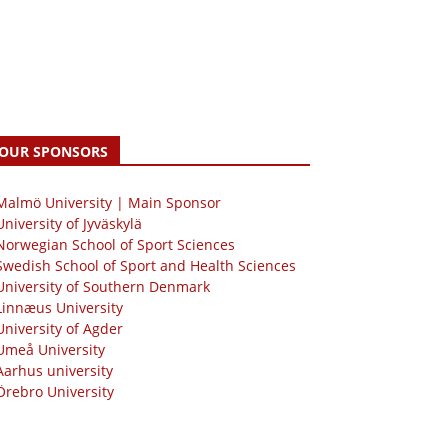
OUR SPONSORS
 Malmö University | Main Sponsor
University of Jyväskylä
Norwegian School of Sport Sciences
Swedish School of Sport and Health Sciences
University of Southern Denmark
Linnæus University
University of Agder
Umeå University
Aarhus university
Örebro University