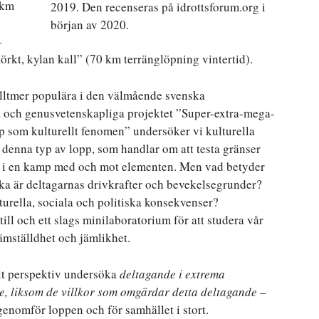
 km
2019. Den recenseras på idrottsforum.org i
början av 2020.
–
rkt, kylan kall” (70 km terränglöpning vintertid).
alltmer populära i den välmående svenska
ka och genusvetenskapliga projektet ”Super-extra-mega-
p som kulturellt fenomen” undersöker vi kulturella
denna typ av lopp, som handlar om att testa gränser
t i en kamp med och mot elementen. Men vad betyder
lka är deltagarnas drivkrafter och bevekelsegrunder?
urella, sociala och politiska konsekvenser?
ill och ett slags minilaboratorium för att studera vår
ämställdhet och jämlikhet.
ellt perspektiv undersöka
deltagande i extrema
ge, liksom de villkor som omgärdar detta deltagande
–
enomför loppen och för samhället i stort.