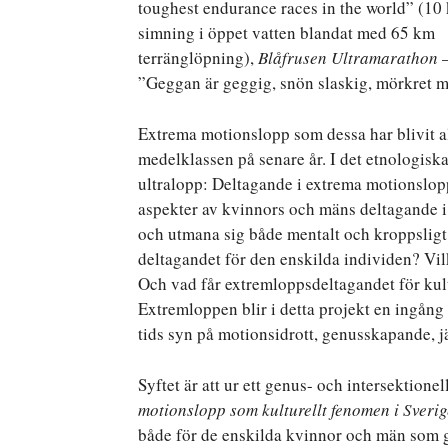
toughest endurance races in the world” (10
simning i öppet vatten blandat med 65 km
terränglöpning),
Blåfrusen Ultramarathon
”Geggan är geggig, snön slaskig, mörkret mö
Extrema motionslopp som dessa har blivit 
medelklassen på senare år. I det etnologis
ultralopp: Deltagande i extrema motionslop
aspekter av kvinnors och mäns deltagande i 
och utmana sig både mentalt och kroppslig
deltagandet för den enskilda individen? Vi
Och vad får extremloppsdeltagandet för kult
Extremloppen blir i detta projekt en ingång t
tids syn på motionsidrott, genusskapande, j
Syftet är att ur ett genus- och intersektion
motionslopp som kulturellt fenomen i Sveri
både för de enskilda kvinnor och män som g