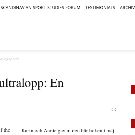
SCANDINAVIAN SPORT STUDIES FORUM
TESTIMONIALS
ARCHIV
TICLES
BOOK REVIEWS
NEWS
JOURNALS
skningspodd
ultralopp: En
0
f the
Karin och Annie gav ut den här boken i maj