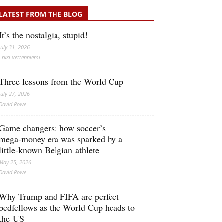
LATEST FROM THE BLOG
It’s the nostalgia, stupid!
July 31, 2026
Erkki Vetten­­niemi
Three lessons from the World Cup
July 27, 2026
David Rowe
Game changers: how soccer’s
mega‑money era was sparked by a
little‑known Belgian athlete
May 25, 2026
David Rowe
Why Trump and FIFA are perfect
bedfellows as the World Cup heads to
the US