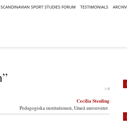
SCANDINAVIAN SPORT STUDIES FORUM
TESTIMONIALS
ARCHIV
TICLES
BOOK REVIEWS
NEWS
JOURNALS
n”
0
Cecilia Stenling
Pedagogiska institutionen, Umeå universitet