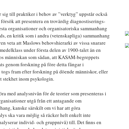
sig till praktiker i behov av ”verktyg” uppstår också
 försök att presentera en trovärdig diagnostiserings-
lesta organisationer och organisatoriska sammanhang
änds, en kritik som i andra (vetenskapliga) sammanhang
saren veta att Maslows behovshierarki av vissa snarare
 medelklass under första delen av 1900-talet än en
hos människan som sådan, att KASAM-begreppets
ats genom forskning på före detta fångar i
 togs fram efter forskning på döende människor, eller
kt stekhet inom psykologin.
öra med analysnivån för de teorier som presenteras i
rganisationer utgå från ett antagande om
hang, kanske särskilt om vi har att göra
ys ska vara möjlig så räcker helt enkelt inte
alyserar individ- och gruppnivå) till. Det finns en