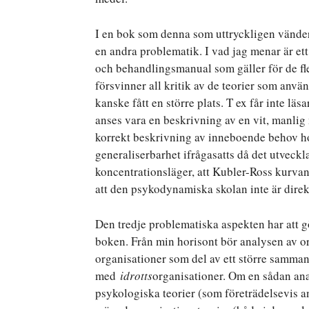
I en bok som denna som uttryckligen vänder 
en andra problematik. I vad jag menar är ett
och behandlingsmanual som gäller för de f
försvinner all kritik av de teorier som anv
kanske fått en större plats. T ex får inte lä
anses vara en beskrivning av en vit, manlig
korrekt beskrivning av inneboende behov 
generaliserbarhet ifrågasatts då det utveckl
koncentrationsläger, att Kubler-Ross kurvan
att den psykodynamiska skolan inte är dire
Den tredje problematiska aspekten har att g
boken. Från min horisont bör analysen av o
organisationer som del av ett större samman
med
idrotts
organisationer. Om en sådan anal
psykologiska teorier (som företrädelsevis an