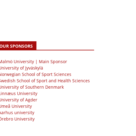
OUR SPONSORS
 Malmö University | Main Sponsor
University of Jyväskylä
Norwegian School of Sport Sciences
Swedish School of Sport and Health Sciences
University of Southern Denmark
Linnæus University
University of Agder
Umeå University
Aarhus university
Örebro University