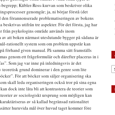
begrepp; Kübler-Ross-kurvan som beskriver olika
ingsprocesser genomgår; ja, ni börjar förstå (det
ll den förannonserade problematiseringen av bokens
beskrivas utifrån tre aspekter. För det första, jag har
ier från psykologins område används inom
 av att boken närmast uteslutande bygger på sådana är
t mål-rationellt system som om problem uppstår kan
 på förhand given manual. På samma sätt framställs
as genom ett frågeformulär och därefter placeras in i
as”. Som jag var inne på inledningsvis är det
Ar
v teoretisk grund dominerar i den genre som lite
öcker”. För att böcker som säljer organisering ska
e som skall leda organiseringen också tror på sina egna
kan dock inte låta bli att kontrastera de teorier som
steorier av sociologiskt ursprung som möjligen kan
r karaktäriseras av så kallad begränsad rationalitet
ågasätter huruvida mål över huvud taget kommer före