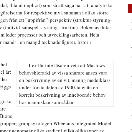
alat, ibland implicit) som så att säga har sitt analytiska
ogörelserna för respektive nivå samman i olika större
gen från ett ”uppifrån”-perspektiv (struktur-styrning-
v (individ-samspel-styrning-struktur). Boken avslutas
m leder processer och utvecklingsarbeten. Hela
-manér i en mängd tecknade figurer, listor i
 hel
T ex får inte läsaren veta att Maslows
el är:
behovshierarki av vissa snarare anses vara
ller
en beskrivning av en vit, manlig medelklass
Briggs
under första delen av 1900-talet än en
korrekt beskrivning av inneboende behov
ogiska
hos människan som sådan.
are
 Bions
 grupper; gruppsykologen Wheelans Integrated Model
pper genomgår olika stadier i vilka olika typer av