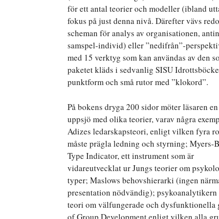
för ett antal teorier och modeller (ibland utt
fokus på just denna nivå. Därefter vävs red
scheman för analys av organisationen, antin
samspel-individ) eller ”nedifrån”-perspekti
med 15 verktyg som kan användas av den so
paketet kläds i sedvanlig SISU Idrottsböcker
punktform och små rutor med ”klokord”.
På bokens dryga 200 sidor möter läsaren en
uppsjö med olika teorier, varav några exemp
Adizes ledarskapsteori, enligt vilken fyra ro
måste prägla ledning och styrning; Myers-
Type Indicator, ett instrument som är
vidareutvecklat ur Jungs teorier om psykol
typer; Maslows behovshierarki (ingen närm
presentation nödvändig); psykoanalytikern
teori om välfungerade och dysfunktionella
of Group Development enligt vilken alla gru