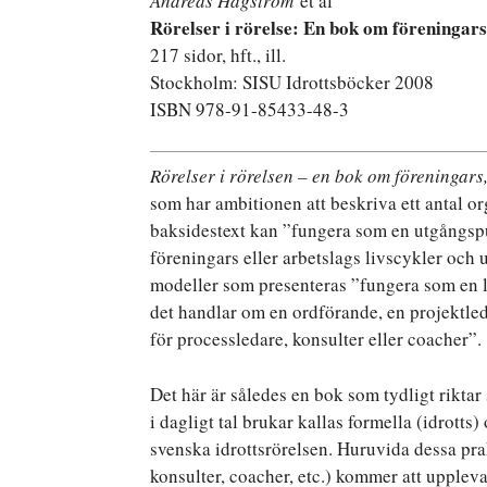
Andreas Hagström
et al
Rörelser i rörelse: En bok om föreningars
217 sidor, hft., ill.
Stockholm: SISU Idrottsböcker 2008
ISBN 978-91-85433-48-3
Rörelser i rörelsen – en bok om föreningars
som har ambitionen att beskriva ett antal o
baksidestext kan ”fungera som en utgångsp
föreningars eller arbetslags livscykler och
modeller som presenteras ”fungera som en l
det handlar om en ordförande, en projektled
för processledare, konsulter eller coacher”.
Det här är således en bok som tydligt rikt
i dagligt tal brukar kallas formella (idrotts
svenska idrottsrörelsen. Huruvida dessa pra
konsulter, coacher, etc.) kommer att upplev