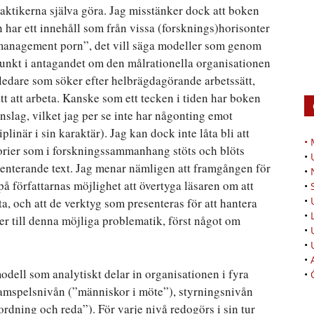
raktikerna själva göra. Jag misstänker dock att boken
 har ett innehåll som från vissa (forsknings)horisonter
”management porn”, det vill säga modeller som genom
unkt i antagandet om den målrationella organisationen
 ledare som söker efter helbrägdagörande arbetssätt,
ätt att arbeta. Kanske som ett tecken i tiden har boken
nslag, vilket jag per se inte har någonting emot
plinär i sin karaktär). Jag kan dock inte låta bli att
•
teorier som i forskningssammanhang stöts och blöts
•
enterande text. Jag menar nämligen att framgången för
•
på författarnas möjlighet att övertyga läsaren om att
•
•
a, och att de verktyg som presenteras för att hantera
•
r till denna möjliga problematik, först något om
•
•
•
odell som analytiskt delar in organisationen i fyra
•
amspelsnivån (”människor i möte”), styrningsnivån
rdning och reda”). För varje nivå redogörs i sin tur