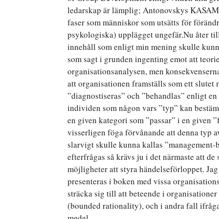
ledarskap är lämplig; Antonovskys KASAM-
faser som människor som utsätts för förändr
psykologiska) upplägget ungefär.Nu åter ti
innehåll som enligt min mening skulle kunna 
som sagt i grunden ingenting emot att teor
organisationsanalysen, men konsekvenserna
att organisationen framställs som ett slute
”diagnostiseras” och ”behandlas” enligt en
individen som någon vars ”typ” kan bestämm
en given kategori som ”passar” i en given ”f
visserligen föga förvånande att denna typ a
slarvigt skulle kunna kallas ”management-b
efterfrågas så krävs ju i det närmaste att d
möjligheter att styra händelseförloppet. Jag 
presenteras i boken med vissa organisation
sträcka sig till att beteende i organisatione
(bounded rationality), och i andra fall ifr
medel.