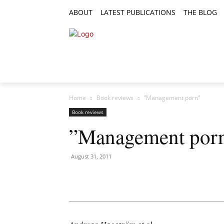
ABOUT
LATEST PUBLICATIONS
THE BLOG
RESEARCH ARTICLES
FEATURE AR
Home
Book reviews
”Management porn”
Book reviews
”Management por
August 31, 2011