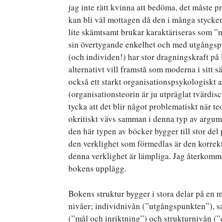
jag inte rätt kvinna att bedöma, det måste p
kan bli väl mottagen då den i många stycken
lite skämtsamt brukar karaktäriseras som 
sin övertygande enkelhet och med utgångsp
(och individen!) har stor dragningskraft på
alternativt vill framstå som moderna i sitt s
också ett starkt organisationspsykologiskt a
(organisationsteorin är ju utpräglat tvärdisci
tycka att det blir något problematiskt när 
okritiskt vävs samman i denna typ av argum
den här typen av böcker bygger till stor del 
den verklighet som förmedlas är den korrekt
denna verklighet är lämpliga. Jag återkomme
bokens upplägg.
Bokens struktur bygger i stora delar på en m
nivåer; individnivån (”utgångspunkten”), s
(”mål och inriktning”) och strukturnivån (”o