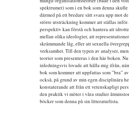
mängd organisationsteorier (både i den volu
spektrumet) som i en bok som denna skulle
därmed på ett bredare sätt svara upp mot de f
större utsträckning kommer att ställas inför
perspektiv kan förstå och hantera att idrotten
mellan olika ideologier, att representatione
skrämmande låg, eller att sexuella övergre
verksamhet. Till den typen av analyser, mena
teorier som presenteras i den här boken. Nu 
inledningsvis lovade att hålla mig ifrån, 
bok som kommer att uppfattas som ”bra” av d
också, på grund av min egen disciplinära he
konstaterande att från ett vetenskapligt pers
den praktik vi möter i våra studier åtminsto
böcker som denna på sin litteraturlista.