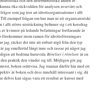
ntaristiska och den deterministiska änden av
 kunna öka räckvidden för analysen avsevärt och
rågor som jag tror att idrottsorganisationer i allt
. Till exempel frågan om hur man ur ett organisatoriskt
 i allt större utsträckning befinner sig i ett korsdrag
n av kvinnor på ledande befattningar fortfarande är
pp förekommer inom ramen för idrottsföreningars
r jag, räcker det inte att enbart utgå från den typ
är jag emellertid långt inne och tassar på något jag
nämligen att bedöma huruvida
Rörelser i rörelsen
är en
en praktik den vänder sig till. Möjligen gör jag
mvist, boken orättvisa. Jag stannar därför här med ett
pektiv är boken och dess innehåll intressant i sig, då
ne delvis kan sägas vara ett resultat av kurser med