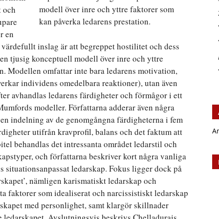
modell över inre och yttre faktorer som
t och
kan påverka ledarens prestation.
upare
r en
 värdefullt inslag är att begreppet hostilitet och dess
 en tjusig konceptuell modell över inre och yttre
n. Modellen omfattar inte bara ledarens motivation,
verkar individens omedelbara reaktioner), utan även
er avhandlas ledarens färdigheter och förmågor i ett
Mumfords modeller. Författarna adderar även några
 en indelning av de genomgångna färdigheterna i fem
rdigheter utifrån kravprofil, balans och det faktum att
A
pitel behandlas det intressanta området ledarstil och
kapstyper, och författarna beskriver kort några vanliga
is situationsanpassat ledarskap. Fokus ligger dock på
rskapet’, nämligen karismatiskt ledarskap och
a faktorer som idealiserat och narcissistiskt ledarskap
skapet med personlighet, samt klargör skillnader
e ledarskapet. Avslutningsvis beskrivs Chelladurais