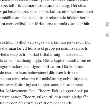
speciellt riktad mot idrottssammanhang. Det sista
v på ledarskapet, såsom kön, kultur, etik och moral, ett
amhälle som de flesta idrottsrelaterade böcker berör
andra mer seriöst) och författarna uppmärksammar här
praktiken, vilket kan sägas vara kronan på verket. Det
p där man tar ett holistiskt grepp på människan och
vledarskap och – vilket tilltalar mig – hälsosamt
sla av sammanhang ingår. Nästa kapitel handlar om ett
ångsrik ledare, nämligen motivation. Här kommer
de text om hans behovsteori där även kritiken
ekant nära relaterat till målsättning och i linje med
rna av målsättningsstrategier samt målorienterad
iska Achievement Goal Theory. Fokus ligger dock på
etermination Theory, vilken till min stora glädje får
tioner och ett större avsnitt om coachande