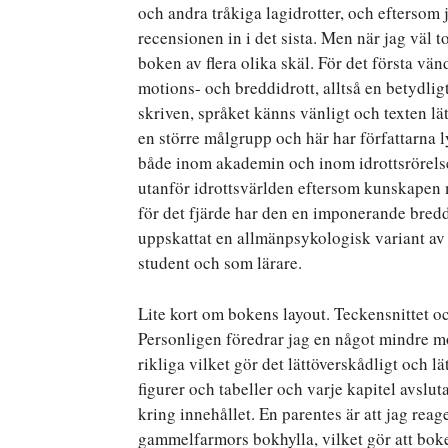
och andra tråkiga lagidrotter, och eftersom
recensionen in i det sista. Men när jag väl t
boken av flera olika skäl. För det första vänd
motions- och breddidrott, alltså en betydligt
skriven, språket känns vänligt och texten lätt 
en större målgrupp och här har författarna 
både inom akademin och inom idrottsrörelse
utanför idrottsvärlden eftersom kunskapen 
för det fjärde har den en imponerande bredd ut
uppskattat en allmänpsykologisk variant av
student och som lärare.
Lite kort om bokens layout. Teckensnittet oc
Personligen föredrar jag en något mindre 
rikliga vilket gör det lättöverskådligt och lä
figurer och tabeller och varje kapitel avslut
kring innehållet. En parentes är att jag reag
gammelfarmors bokhylla, vilket gör att bok