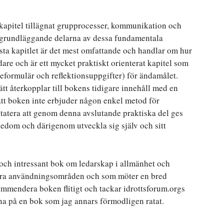
 kapitel tillägnat grupprocesser, kommunikation och
t grundläggande delarna av dessa fundamentala
sta kapitlet är det mest omfattande och handlar om hur
are och är ett mycket praktiskt orienterat kapitel som
geformulär och reflektionsuppgifter) för ändamålet.
sätt återkopplar till bokens tidigare innehåll med en
att boken inte erbjuder någon enkel metod för
tatera att genom denna avslutande praktiska del ges
nedom och därigenom utveckla sig själv och sitt
ch intressant bok om ledarskap i allmänhet och
flera användningsområden och som möter en bred
mmendera boken flitigt och tackar idrottsforum.orgs
rna på en bok som jag annars förmodligen ratat.