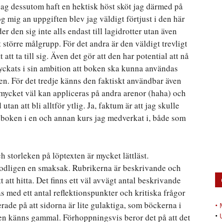
 jag dessutom haft en hektisk höst sköt jag därmed på
og mig an uppgiften blev jag väldigt förtjust i den här
er den sig inte alls endast till lagidrotter utan även
 större målgrupp. För det andra är den väldigt trevligt
att ta till sig. Även det gör att den har potential att nå
lyckats i sin ambition att boken ska kunna användas
n. För det tredje känns den faktiskt användbar även
mycket väl kan appliceras på andra arenor (haha) och
an att bli alltför ytlig. Ja, faktum är att jag skulle
 boken i en och annan kurs jag medverkat i, både som
h storleken på löptexten är mycket lättläst.
modligen en smaksak. Rubrikerna är beskrivande och
tt att hitta. Det finns ett väl avvägt antal beskrivande
as med ett antal reflektionspunkter och kritiska frågor
erade på att sidorna är lite gulaktiga, som böckerna i
•
•
en känns gammal. Förhoppningsvis beror det på att det