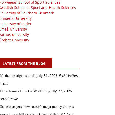
Norwegian School of Sport Sciences
Swedish School of Sport and Health Sciences
University of Southern Denmark
Linnæus University
University of Agder
Umeå University
Aarhus university
Örebro University
LATEST FROM THE BLOG
It’s the nostalgia, stupid!
July 31, 2026
Erkki Vetten­­
niemi
Three lessons from the World Cup
July 27, 2026
David Rowe
Game changers: how soccer’s mega‑money era was
sparked by a little‑known Belgian athlete
May 25,