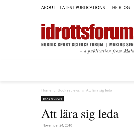
ABOUT
LATEST PUBLICATIONS
THE BLOG
RESEARCH ARTICLES
FEATURE AR
Home
Book reviews
Att lära sig leda
Book reviews
Att lära sig leda
November 24, 2010