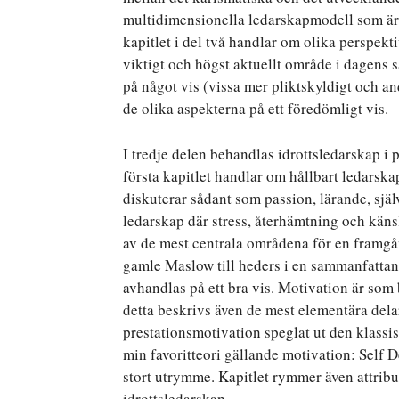
multidimensionella ledarskapmodell som är 
kapitlet i del två handlar om olika perspekti
viktigt och högst aktuellt område i dagens s
på något vis (vissa mer pliktskyldigt och 
de olika aspekterna på ett föredömligt vis.
I tredje delen behandlas idrottsledarskap i 
första kapitlet handlar om hållbart ledarska
diskuterar sådant som passion, lärande, själ
ledarskap där stress, återhämtning och kän
av de mest centrala områdena för en framg
gamle Maslow till heders i en sammanfattan
avhandlas på ett bra vis. Motivation är som b
detta beskrivs även de mest elementära dela
prestationsmotivation speglat ut den klass
min favoritteori gällande motivation: Self D
stort utrymme. Kapitlet rymmer även attribu
idrottsledarskap.