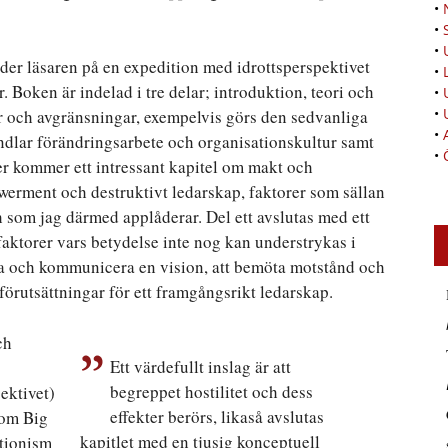
•
•
•
juder läsaren på en expedition med idrottsperspektivet
•
 Boken är indelad i tre delar; introduktion, teori och
•
•
er och avgränsningar, exempelvis görs den sedvanliga
•
ndlar förändringsarbete och organisationskultur samt
•
er kommer ett intressant kapitel om makt och
werment och destruktivt ledarskap, faktorer som sällan
h som jag därmed applåderar. Del ett avslutas med ett
faktorer vars betydelse inte nog kan understrykas i
 och kommunicera en vision, att bemöta motstånd och
 förutsättningar för ett framgångsrikt ledarskap.
ch
Ett värdefullt inslag är att
begreppet hostilitet och dess
pektivet)
effekter berörs, likaså avslutas
som Big
kapitlet med en tjusig konceptuell
ktionism