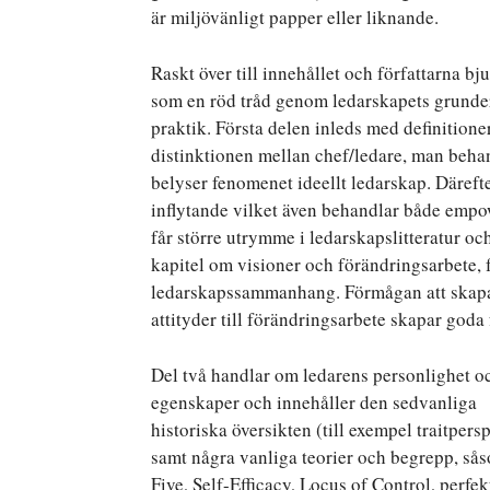
är miljövänligt papper eller liknande.
Raskt över till innehållet och författarna b
som en röd tråd genom ledarskapets grunder.
praktik. Första delen inleds med definition
distinktionen mellan chef/ledare, man beha
belyser fenomenet ideellt ledarskap. Däreft
inflytande vilket även behandlar både empo
får större utrymme i ledarskapslitteratur oc
kapitel om visioner och förändringsarbete, 
ledarskapssammanhang. Förmågan att skapa
attityder till förändringsarbete skapar goda
Del två handlar om ledarens personlighet o
egenskaper och innehåller den sedvanliga
historiska översikten (till exempel traitpers
samt några vanliga teorier och begrepp, så
Five, Self-Efficacy, Locus of Control, perfe