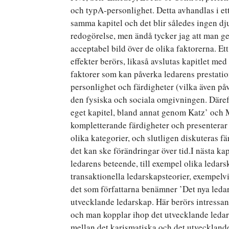
och typA-personlighet. Detta avhandlas i et
samma kapitel och det blir således ingen dj
redogörelse, men ändå tycker jag att man ge
acceptabel bild över de olika faktorerna. Ett
effekter berörs, likaså avslutas kapitlet med
faktorer som kan påverka ledarens prestatio
personlighet och färdigheter (vilka även på
den fysiska och sociala omgivningen. Däreft
eget kapitel, bland annat genom Katz’ och 
kompletterande färdigheter och presenterar
olika kategorier, och slutligen diskuteras fä
det kan ske förändringar över tid.I nästa ka
ledarens beteende, till exempel olika ledars
transaktionella ledarskapsteorier, exempelv
det som författarna benämner ’Det nya leda
utvecklande ledarskap. Här berörs intressant
och man kopplar ihop det utvecklande ledar
mellan det karismatiska och det utveckland