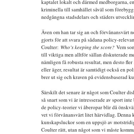
kaptalet lokalt och därmed medborgarna, eng
kriminella till samhället såväl som förebygg
nedgångna stadsdelars och städers utveckli
Även om han tar sig an och förvånansvärt 
gjorts för att svara på sådana policy-relevan
Coulter:
Who’s keeping the score?
Vem som 
till viktiga men alltför sällan diskuterade 
nämligen få robusta resultat, men desto fle
eller äger, resultat är samtidigt också en p
brer ut sig och kraven på evidensbaserad k
Särskilt det senare är något som Coulter di
så snart som vi är intresserade av sport inte
de policy-teorier vi åberopar blir då önsk
vet vi förvånansvärt litet härvidlag. Denna 
kunskapsluckor som en uppsjö av motstridiga r
Coulter rätt, utan något som vi måste komma 