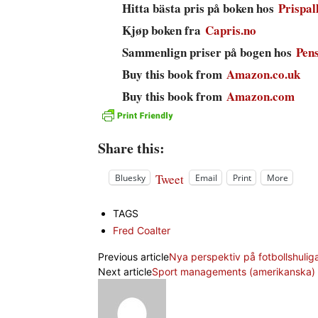
Hitta bästa pris på boken hos
Prispal
Kjøp boken fra
Capris.no
Sammenlign priser på bogen hos
Pen
Buy this book from
Amazon.co.uk
Buy this book from
Amazon.com
Share this:
Tweet
Bluesky
Email
Print
More
TAGS
Fred Coalter
Previous article
Nya perspektiv på fotbollshulig
Next article
Sport managements (amerikanska)