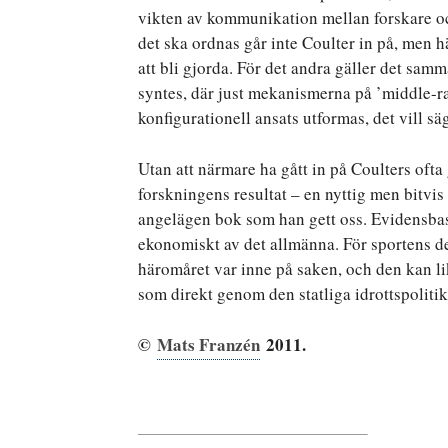
vikten av kommunikation mellan forskare oc
det ska ordnas går inte Coulter in på, men h
att bli gjorda. För det andra gäller det samm
syntes, där just mekanismerna på ’middle-ra
konfigurationell ansats utformas, det vill sä
Utan att närmare ha gått in på Coulters of
forskningens resultat – en nyttig men bitvis 
angelägen bok som han gett oss. Evidensbase
ekonomiskt av det allmänna. För sportens del
häromåret var inne på saken, och den kan li
som direkt genom den statliga idrottspoliti
©
Mats Franzén
2011.