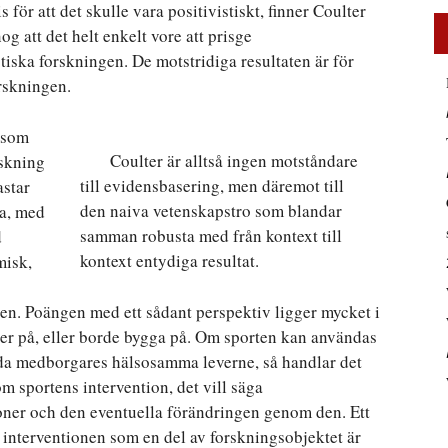
för att det skulle vara positivistiskt, finner Coulter
 nog att det helt enkelt vore att prisge
stiska forskningen. De motstridiga resultaten är för
orskningen.
n som
Coulter är alltså ingen motståndare
rskning
till evidensbasering, men däremot till
astar
den naiva vetenskapstro som blandar
na, med
samman robusta med från kontext till
d
kontext entydiga resultat.
misk,
en. Poängen med ett sådant perspektiv ligger mycket i
er på, eller borde bygga på. Om sporten kan användas
kilda medborgares hälsosamma leverne, så handlar det
 sportens intervention, det vill säga
ioner och den eventuella förändringen genom den. Ett
 interventionen som en del av forskningsobjektet är