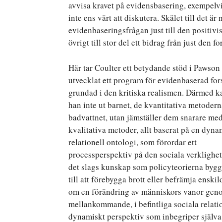
avvisa kravet på evidensbasering, exempelvis 
inte ens värt att diskutera. Skälet till det är
evidenbaseringsfrågan just till den positivi
övrigt till stor del ett bidrag från just den f
Här tar Coulter ett betydande stöd i Pawso
utvecklat ett program för evidenbaserad fo
grundad i den kritiska realismen. Därmed k
han inte ut barnet, de kvantitativa metoder
badvattnet, utan jämställer dem snarare me
kvalitativa metoder, allt baserat på en dyna
relationell ontologi, som förordar ett
processperspektiv på den sociala verklighet
det slags kunskap som policyteorierna bygg
till att förebygga brott eller befrämja ens
om en förändring av människors vanor genom
mellankommande, i befintliga sociala relat
dynamiskt perspektiv som inbegriper själva