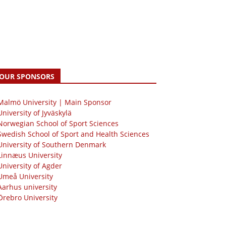
OUR SPONSORS
 Malmö University | Main Sponsor
University of Jyväskylä
Norwegian School of Sport Sciences
Swedish School of Sport and Health Sciences
University of Southern Denmark
Linnæus University
University of Agder
Umeå University
Aarhus university
Örebro University