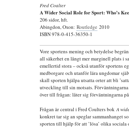
Fred Coalter
A Wider Social Role for Sport: Who’s Kee
206 sidor, hft.
Abingdon, Oxon:
Routledge
2010
ISBN 978-0-415-36350-1
Vore sportens mening och betydelse begräns
all säkerhet en långt mer marginell plats i 
emellertid stora – också utanför sportens eg
medborgare och utanför lära ungdomar självr
skall sporten hjälpa utsatta orter att bli ’s
utveckling till sin motsats. Förväntningarn
över till frågan: låter sig förväntningarna p
Frågan är central i Fred Coulters bok
A wide
konkret tar sig an speglar sammanhanget som 
sporten till hjälp för att ’lösa’ olika socia