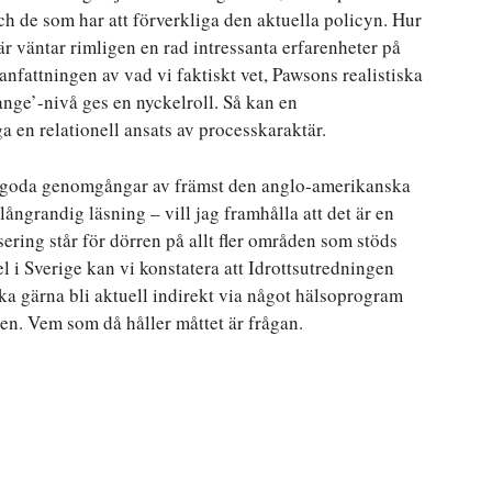
h de som har att förverkliga den aktuella policyn. Hur
är väntar rimligen en rad intressanta erfarenheter på
anfattningen av vad vi faktiskt vet, Pawsons realistiska
nge’-nivå ges en nyckelroll. Så kan en
ga en relationell ansats av processkaraktär.
ta goda genomgångar av främst den anglo-amerikanska
långrandig läsning – vill jag framhålla att det är en
ring står för dörren på allt fler områden som stöds
 i Sverige kan vi konstatera att Idrottsutredningen
ka gärna bli aktuell indirekt via något hälsoprogram
ken. Vem som då håller måttet är frågan.