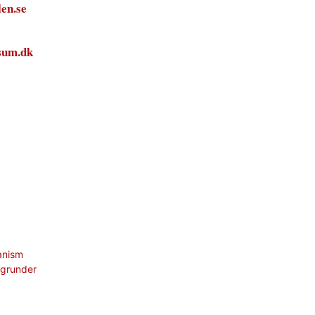
len.se
sum.dk
anism
 grunder