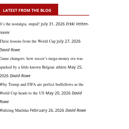
LATEST FROM THE BLOG
It’s the nostalgia, stupid!
July 31, 2026
Erkki Vetten­­
niemi
Three lessons from the World Cup
July 27, 2026
David Rowe
Game changers: how soccer’s mega‑money era was
sparked by a little‑known Belgian athlete
May 25,
2026
David Rowe
Why Trump and FIFA are perfect bedfellows as the
World Cup heads to the US
May 20, 2026
David
Rowe
Waltzing Matildas
February 26, 2026
David Rowe