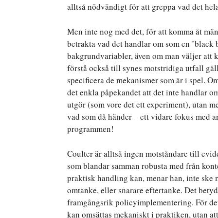
alltså nödvändigt för att greppa vad det hel
Men inte nog med det, för att komma åt mäng
betrakta vad det handlar om som en ’black bo
bakgrundvariabler, även om man väljer att kon
förstå också till synes motstridiga utfall gä
specificera de mekanismer som är i spel. Om
det enkla påpekandet att det inte handlar 
utgör (som vore det ett experiment), utan m
vad som då händer – ett vidare fokus med an
programmen!
Coulter är alltså ingen motståndare till ev
som blandar samman robusta med från kontext
praktisk handling kan, menar han, inte ske m
omtanke, eller snarare eftertanke. Det betyde
framgångsrik policyimplementering. För det f
kan omsättas mekaniskt i praktiken, utan at