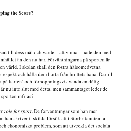
ping the Score?
ad till dess mål och värde – att vinna – hade den med
samhället än den nu har. Förväntningarna på sporten är
en värld. I skolan skall den fostra hälsomedvetna
espekt och hålla dem borta från brottets bana. Därtill
atta på karten’ och förhoppningsvis vända en dålig
a är nu inte slut med detta, men sammantaget leder de
å sporten infrias?
r role for sport
. De förväntningar som han mer
han skriver i: skilda försök att i Storbritannien ta
la och ekonomiska problem, som att utveckla det sociala