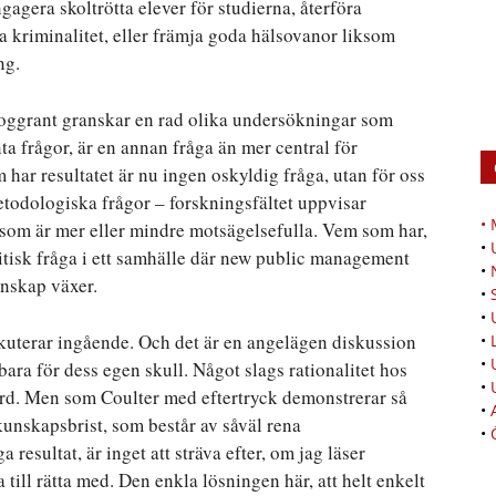
agera skoltrötta elever för studierna, återföra
a kriminalitet, eller främja goda hälsovanor liksom
ng.
noggrant granskar en rad olika undersökningar som
ta frågor, är en annan fråga än mer central för
har resultatet är nu ingen oskyldig fråga, utan för oss
metodologiska frågor – forskningsfältet uppvisar
•
r som är mer eller mindre motsägelsefulla. Vem som har,
•
olitisk fråga i ett samhälle där new public management
•
unskap växer.
•
•
skuterar ingående. Och det är en angelägen diskussion
•
•
 bara för dess egen skull. Något slags rationalitet hos
•
värd. Men som Coulter med eftertryck demonstrerar så
•
kunskapsbrist, som består av såväl rena
•
esultat, är inget att sträva efter, om jag läser
till rätta med. Den enkla lösningen här, att helt enkelt