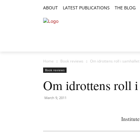
ABOUT
LATEST PUBLICATIONS
THE BLOG
RESEARCH ARTICLES
FEATURE AR
Home
Book reviews
Om idrottens roll i samhället
Book reviews
Om idrottens roll i
March 9, 2011
Institut