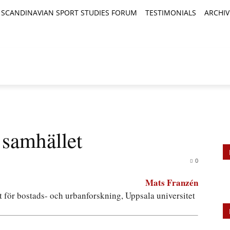
SCANDINAVIAN SPORT STUDIES FORUM
TESTIMONIALS
ARCHIV
TICLES
BOOK REVIEWS
NEWS
JOURNALS
 samhället
0
Mats Franzén
et för bostads- och urbanforskning, Uppsala universitet