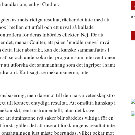
a handlar om, enligt Coulter.
A
den av motstridiga resultat, räcker det inte med att
x’ mellan ett utfall och ett urval så kallade
trollera för deras inbördes effekter. Nej, för att
ller det, menar Coulter, att på en ’middle range’-nivå
 detta låter abstrakt, kan det kanske sammanfattas i
om att se och undersöka det program som interventionen
er att utforska det sammanhang som det ingriper i samt
dra ord. Kort sagt: se mekanismerna, inte
idensbasering, men däremot till den naiva vetenskapstro
 till kontext entydiga resultat. Att omsätta kunskap i
ekaniskt, rent instrumentellt, utan det kräver
r att åtminstone två saker blir särdeles viktiga för en
örsta gäller det att inse att forskningens resultat inte
t omsättningen just måste begrundas, vilket pekar mot