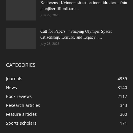
Konferens | Kvinnors situation inom idrotten – från
pionjärer till mästare...
July 27, 2026
Call for Papers | “Shaping Olympic Space:
Citizenship, Leisure, and Legacy”,...
July 23, 2026
CATEGORIES
Journals
4939
News
3140
Book reviews
2117
Research articles
343
Feature articles
300
Sports scholars
171