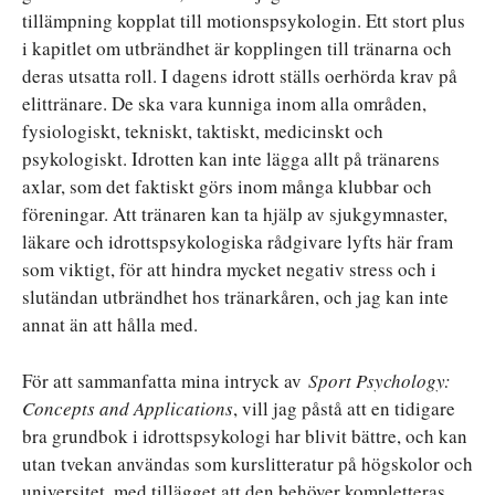
tillämpning kopplat till motionspsykologin. Ett stort plus
i kapitlet om utbrändhet är kopplingen till tränarna och
deras utsatta roll. I dagens idrott ställs oerhörda krav på
elittränare. De ska vara kunniga inom alla områden,
fysiologiskt, tekniskt, taktiskt, medicinskt och
psykologiskt. Idrotten kan inte lägga allt på tränarens
axlar, som det faktiskt görs inom många klubbar och
föreningar. Att tränaren kan ta hjälp av sjukgymnaster,
läkare och idrottspsykologiska rådgivare lyfts här fram
som viktigt, för att hindra mycket negativ stress och i
slutändan utbrändhet hos tränarkåren, och jag kan inte
annat än att hålla med.
För att sammanfatta mina intryck av
Sport Psychology:
Concepts and Applications
, vill jag påstå att en tidigare
bra grundbok i idrottspsykologi har blivit bättre, och kan
utan tvekan användas som kurslitteratur på högskolor och
universitet, med tillägget att den behöver kompletteras