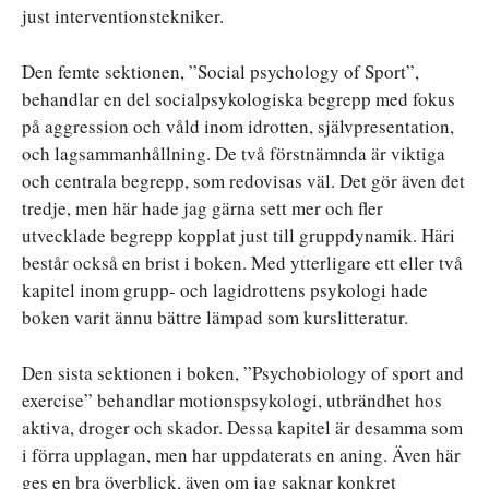
just interventionstekniker.
Den femte sektionen, ”Social psychology of Sport”,
behandlar en del socialpsykologiska begrepp med fokus
på aggression och våld inom idrotten, självpresentation,
och lagsammanhållning. De två förstnämnda är viktiga
och centrala begrepp, som redovisas väl. Det gör även det
tredje, men här hade jag gärna sett mer och fler
utvecklade begrepp kopplat just till gruppdynamik. Häri
består också en brist i boken. Med ytterligare ett eller två
kapitel inom grupp- och lagidrottens psykologi hade
boken varit ännu bättre lämpad som kurslitteratur.
Den sista sektionen i boken, ”Psychobiology of sport and
exercise” behandlar motionspsykologi, utbrändhet hos
aktiva, droger och skador. Dessa kapitel är desamma som
i förra upplagan, men har uppdaterats en aning. Även här
ges en bra överblick, även om jag saknar konkret