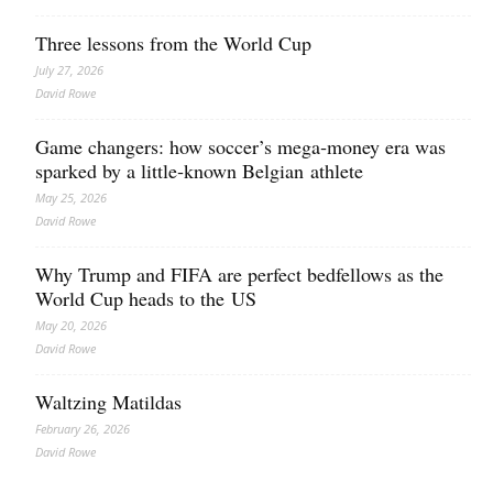
Three lessons from the World Cup
July 27, 2026
David Rowe
Game changers: how soccer’s mega‑money era was
sparked by a little‑known Belgian athlete
May 25, 2026
David Rowe
Why Trump and FIFA are perfect bedfellows as the
World Cup heads to the US
May 20, 2026
David Rowe
Waltzing Matildas
February 26, 2026
David Rowe