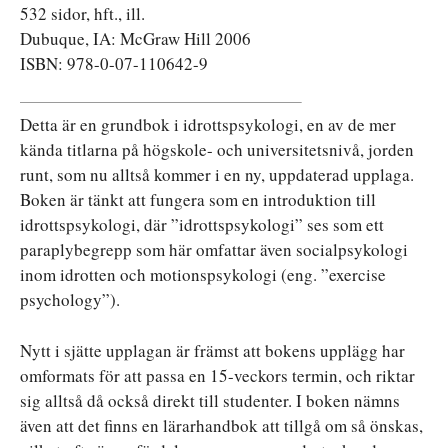
532 sidor, hft., ill.
Dubuque, IA: McGraw Hill 2006
ISBN: 978-0-07-110642-9
Detta är en grundbok i idrottspsykologi, en av de mer
kända titlarna på högskole- och universitetsnivå, jorden
runt, som nu alltså kommer i en ny, uppdaterad upplaga.
Boken är tänkt att fungera som en introduktion till
idrottspsykologi, där ”idrottspsykologi” ses som ett
paraplybegrepp som här omfattar även socialpsykologi
inom idrotten och motionspsykologi (eng. ”exercise
psychology”).
Nytt i sjätte upplagan är främst att bokens upplägg har
omformats för att passa en 15-veckors termin, och riktar
sig alltså då också direkt till studenter. I boken nämns
även att det finns en lärarhandbok att tillgå om så önskas,