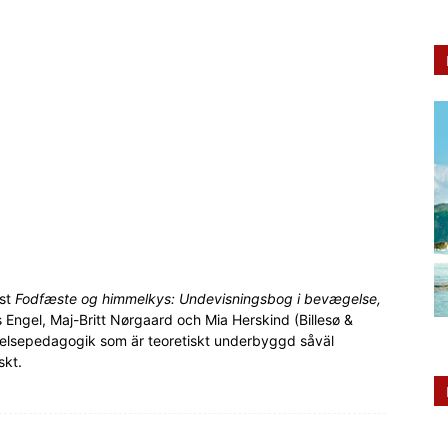
äst
Fodfæste og himmelkys: Undevisningsbog i bevægelse,
s Engel, Maj-Britt Nørgaard och Mia Herskind (Billesø &
relsepedagogik som är teoretiskt underbyggd såväl
skt.