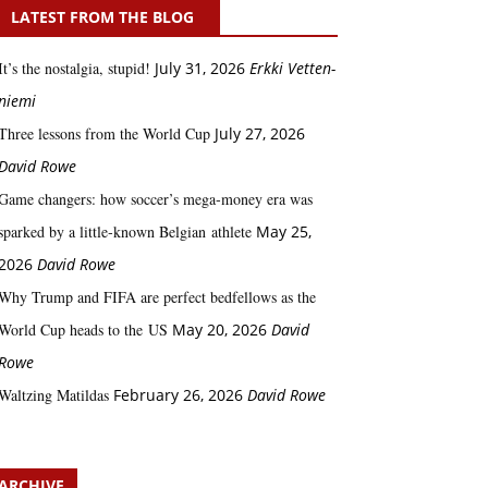
LATEST FROM THE BLOG
It’s the nostalgia, stupid!
July 31, 2026
Erkki Vetten­­
niemi
Three lessons from the World Cup
July 27, 2026
David Rowe
Game changers: how soccer’s mega‑money era was
sparked by a little‑known Belgian athlete
May 25,
2026
David Rowe
Why Trump and FIFA are perfect bedfellows as the
World Cup heads to the US
May 20, 2026
David
Rowe
Waltzing Matildas
February 26, 2026
David Rowe
ARCHIVE