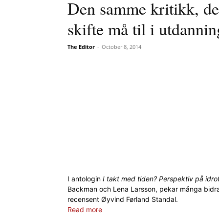
Den samme kritikk, de
skifte må til i utdann
The Editor
-
October 8, 2014
I antologin
I takt med tiden? Perspektiv på idro
Backman och Lena Larsson, pekar många bidrag
recensent Øyvind Førland Standal.
Read more