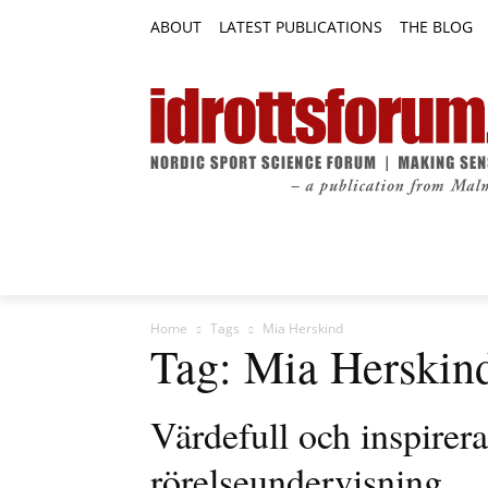
ABOUT
LATEST PUBLICATIONS
THE BLOG
RESEARCH ARTICLES
FEATURE AR
Home
Tags
Mia Herskind
Tag: Mia Herskin
Värdefull och inspirer
rörelseundervisning