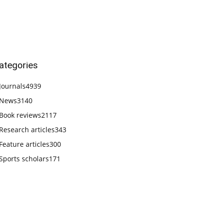
ategories
Journals
4939
News
3140
Book reviews
2117
Research articles
343
Feature articles
300
Sports scholars
171