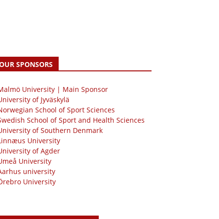
OUR SPONSORS
 Malmö University | Main Sponsor
University of Jyväskylä
Norwegian School of Sport Sciences
Swedish School of Sport and Health Sciences
University of Southern Denmark
Linnæus University
University of Agder
Umeå University
Aarhus university
Örebro University