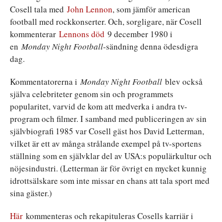
Cosell tala med
John Lennon
, som jämför american
football med rockkonserter. Och, sorgligare, när Cosell
kommenterar
Lennons död
9 december 1980 i
en
Monday Night Football
-sändning denna ödesdigra
dag.
Kommentatorerna i
Monday Night Football
blev också
själva celebriteter genom sin och programmets
popularitet, varvid de kom att medverka i andra tv-
program och filmer. I samband med publiceringen av sin
självbiografi 1985 var Cosell gäst hos David Letterman,
vilket är ett av många strålande exempel på tv-sportens
ställning som en självklar del av USA:s populärkultur och
nöjesindustri. (Letterman är för övrigt en mycket kunnig
idrottsälskare som inte missar en chans att tala sport med
sina gäster.)
Här
kommenteras och rekapituleras Cosells karriär i