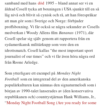
samband med hans
död
1995 – bland annat ser vi en
åldrad Cosell tycka att boxningen i USA sjunkit till en så
låg nivå och blivit så cynisk och rå, att han förespråkar
att man gör som i Sverige och Norge: förbjuder
proffsboxning. Vi får också se några sekunder av Cosells
medverkan i Woody Allens film
Bananas
(1971), där
Cosell spelar sig själv genom att rapportera från en
sydamerikansk militärkupp som vore den en
idrottsmatch. Cosell kallas “the most important sport
journalist of our times” och vi får även höra några ord
från Roone Arledge.
Som ytterligare ett exempel på
Monday Night
Football
som en integrerad del av den amerikanska
populärkulturen kan nämnas den signaturmelodi som i
början av 1990-talet lanserades av (den konservativa
republikanen och) countrystjärnan Hank Williams, Jr.,
“
Monday Night Football Song (Are you ready for some