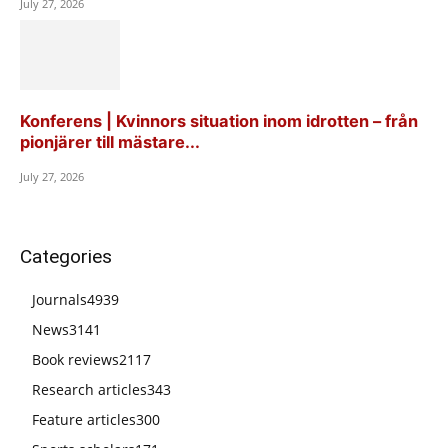
July 27, 2026
Konferens | Kvinnors situation inom idrotten – från
pionjärer till mästare...
July 27, 2026
Categories
Journals
4939
News
3141
Book reviews
2117
Research articles
343
Feature articles
300