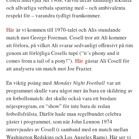
och allvarliga verbala sparring med – och ambivalenta
respekt för – varandra tydligt framkommer.
Här
är vi kommen till 1970-talet och Alis stundande
match mot George Foreman. Cosell tror att Ali kommer
att förlora, på vilket Ali svarar sedvanligt offensivt på rim
genom att förlöjliga Cosells tupé (“it´s phony and it
comes from a tail of a pony!”).
Här
gästar Ali Cosell för
att analysera sin match mot Joe Frazier.
En viktig poäng med
Monday Night Football
var att
programmet skulle vara något mer än bara en skildring av
en fotbollsmatch: det skulle också vara ett bredare
nöjesprogram, en “show” för inte bara de redan
fotbollsfrälsta. Därför hade man regelbundet celebra
gäster i programmet, som när John Lennon 1974
intervjuades av Cosell (i samband med en match mellan
Washington Redskins och Los Angeles Rams). Här ser vi