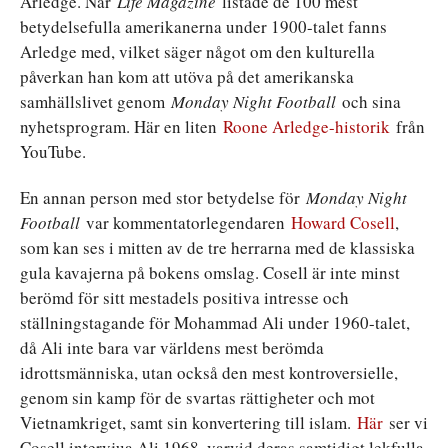
Arledge. När
Life Magazine
listade de 100 mest
betydelsefulla amerikanerna under 1900-talet fanns
Arledge med, vilket säger något om den kulturella
påverkan han kom att utöva på det amerikanska
samhällslivet genom
Monday Night Football
och sina
nyhetsprogram. Här en liten
Roone Arledge-historik
från
YouTube.
En annan person med stor betydelse för
Monday Night
Football
var kommentatorlegendaren
Howard Cosell
,
som kan ses i mitten av de tre herrarna med de klassiska
gula kavajerna på bokens omslag. Cosell är inte minst
berömd för sitt mestadels positiva intresse och
ställningstagande för Mohammad Ali under 1960-talet,
då Ali inte bara var världens mest berömda
idrottsmänniska, utan också den mest kontroversielle,
genom sin kamp för de svartas rättigheter och mot
Vietnamkriget, samt sin konvertering till islam.
Här
ser vi
Cosell intervjua Ali 1968, varvid deras samtidigt lekfulla