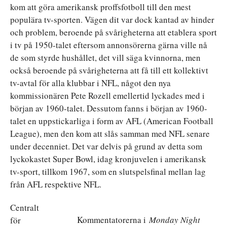
kom att göra amerikansk proffsfotboll till den mest
populära tv-sporten. Vägen dit var dock kantad av hinder
och problem, beroende på svårigheterna att etablera sport
i tv på 1950-talet eftersom annonsörerna gärna ville nå
de som styrde hushållet, det vill säga kvinnorna, men
också beroende på svårigheterna att få till ett kollektivt
tv-avtal för alla klubbar i NFL, något den nya
kommissionären Pete Rozell emellertid lyckades med i
början av 1960-talet. Dessutom fanns i början av 1960-
talet en uppstickarliga i form av AFL (American Football
League), men den kom att slås samman med NFL senare
under decenniet. Det var delvis på grund av detta som
lyckokastet Super Bowl, idag kronjuvelen i amerikansk
tv-sport, tillkom 1967, som en slutspelsfinal mellan lag
från AFL respektive NFL.
Centralt
Kommentatorerna i
Monday Night
för