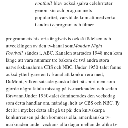
Football
blev också själva celebriteter
genom sin och programmets
popularitet, varvid de kom att medverka
i andra tv-program och filmer.
programmets historia är givetvis också födelsen och
utvecklingen av den tv-kanal som
Monday Night
Football
sändes i, ABC. Kanalen startades 1948 men kom
länge att vara nummer tre bakom de två andra stora
nätverkskanalerna CBS och NBC. Under 1950-talet fanns
också ytterligare en tv-kanal att konkurrera med,
DuMont, vilken satsade ganska hårt på sport men som
gjorde några fatala misstag på tv-marknaden och sedan
försvann.Under 1950-talet dominerades den veckodag
som detta handlar om, måndag, helt av CBS och NBC. Ty
det är i mycket detta allt gå ut på: den knivskarpa
konkurrensen på den kommersiella, amerikanska tv-
marknaden under veckans alla dagar mellan de olika tv-