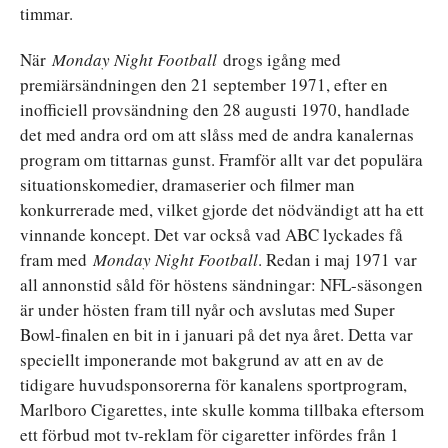
timmar.
När
Monday Night Football
drogs igång med
premiärsändningen den 21 september 1971, efter en
inofficiell provsändning den 28 augusti 1970, handlade
det med andra ord om att slåss med de andra kanalernas
program om tittarnas gunst. Framför allt var det populära
situationskomedier, dramaserier och filmer man
konkurrerade med, vilket gjorde det nödvändigt att ha ett
vinnande koncept. Det var också vad ABC lyckades få
fram med
Monday Night Football
. Redan i maj 1971 var
all annonstid såld för höstens sändningar: NFL-säsongen
är under hösten fram till nyår och avslutas med Super
Bowl-finalen en bit in i januari på det nya året. Detta var
speciellt imponerande mot bakgrund av att en av de
tidigare huvudsponsorerna för kanalens sportprogram,
Marlboro Cigarettes, inte skulle komma tillbaka eftersom
ett förbud mot tv-reklam för cigaretter infördes från 1