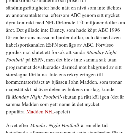
produktionskostnaderna och priset för
sändningsrättigheter hade nått en nivå som inte täcktes
av annonsintäkterna, eftersom ABC genom sitt mycket
dyra kontrakt med NFL förlorade 150 miljoner dollar om
året. Det gillade inte Disney, som hade köpt ABC 1996
för en herrans massa miljarder dollar, och därmed även
kabelsportkanalen ESPN som ägs av ABC. Förvisso
gjordes mot slutet ett försök att sända
Monday Night
Football
på ESPN, men det blev inte samma sak utan
programmet devaluerades därmed mot bakgrund av sitt
storslagna förflutna. Inte ens rekryteringen till
kommentatorbåset av bjässen John Madden, som tronar
majestätiskt på övre delen av bokens omslag, kunde
få
Monday Night Football
-skutan på rätt köl igen (det är
samma Madden som gett namn åt det mycket
populära
Madden NFL
-spelet)
Arvet efter
Monday Night Football
är emellertid
betydande, eftersom programmet satte standarden för tv-