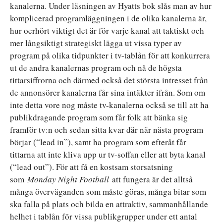
kanalerna. Under läsningen av Hyatts bok slås man av hur
komplicerad programläggningen i de olika kanalerna är,
hur oerhört viktigt det är för varje kanal att taktiskt och
mer långsiktigt strategiskt lägga ut vissa typer av
program på olika tidpunkter i tv-tablån för att konkurrera
ut de andra kanalernas program och nå de högsta
tittarsiffrorna och därmed också det största intresset från
de annonsörer kanalerna får sina intäkter ifrån. Som om
inte detta vore nog måste tv-kanalerna också se till att ha
publikdragande program som får folk att bänka sig
framför tv:n och sedan sitta kvar där när nästa program
börjar (“lead in”), samt ha program som efteråt får
tittarna att inte kliva upp ur tv-soffan eller att byta kanal
(“lead out”). För att få en kostsam storsatsning
som
Monday Night Football
att fungera är det alltså
många överväganden som måste göras, många bitar som
ska falla på plats och bilda en attraktiv, sammanhållande
helhet i tablån för vissa publikgrupper under ett antal