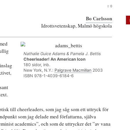
0
Bo Carlsson
Idrottsvetenskap, Malmö högskola
 med
ullig
Nathalie Guice Adams & Pamela J. Bettis
e
Cheerleader! An American Icon
inslag
180 sidor, inb.
New York, N.Y.:
Palgrave Macmillan
2003
tivet,
ISBN 978-1-4039-6184-6
ssant
ext.
ptisk till cheerleaders, som jag såg som ett uttryck för
åndpunkt som jag delade med författarna, själva
minist academics”, och som de uttrycker det ”av vana