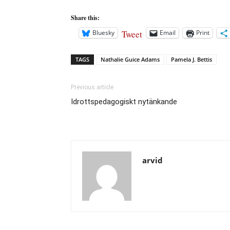
Share this:
Tweet
Bluesky
Email
Print
TAGS
Nathalie Guice Adams
Pamela J. Bettis
Previous article
Idrottspedagogiskt nytänkande
arvid