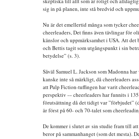
skeptiska till allt som är roligt och alldaglig
sig in på planen, inte stå bredvid och uppm
Nu är det emellertid många som tycker cheer
cheerleaders, Det finns även tävlingar för 
känslor och uppmärksamhet i USA. Att det 
och Bettis tagit som utgångspunkt i sin bet
betydelse” (s. 3).
Såväl Samuel L. Jackson som Madonna har v
kanske inte så märkligt, då cheerleaders as
att Pulp Fiction-tuffingen har varit cheerlea
perspektiv -– cheerleaders har funnits i 135
förutsättning då det tidigt var ”förbjudet” (
är först på 60- och 70-talet som cheerleadin
De kommer i slutet av sin studie fram till att
beror på sammanhanget (som det mesta). Det 