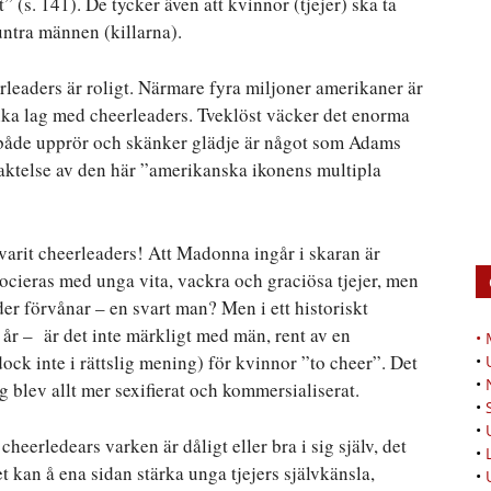
t” (s. 141). De tycker även att kvinnor (tjejer) ska ta
untra männen (killarna).
leaders är roligt. Närmare fyra miljoner amerikaner är
olika lag med cheerleaders. Tveklöst väcker det enorma
både upprör och skänker glädje är något som Adams
raktelse av den här ”amerikanska ikonens multipla
arit cheerleaders! Att Madonna ingår i skaran är
socieras med unga vita, vackra och graciösa tjejer, men
der förvånar – en svart man? Men i ett historiskt
 år – är det inte märkligt med män, rent av en
•
dock inte i rättslig mening) för kvinnor ”to cheer”. Det
•
•
g blev allt mer sexifierat och kommersialiserat.
•
•
 cheerledears varken är dåligt eller bra i sig själv, det
•
kan å ena sidan stärka unga tjejers självkänsla,
•