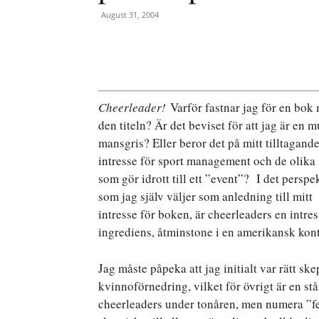
August 31, 2004
Cheerleader!
Varför fastnar jag för en bok
den titeln? Är det beviset för att jag är en m
mansgris? Eller beror det på mitt tilltagand
intresse för sport management och de olika 
som gör idrott till ett ”event”? I det perspek
som jag själv väljer som anledning till mitt
intresse för boken, är cheerleaders en intre
ingrediens, åtminstone i en amerikansk kont
Jag måste påpeka att jag initialt var rätt ske
kvinnoförnedring, vilket för övrigt är en st
cheerleaders under tonåren, men numera ”fe