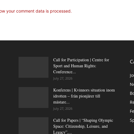
ow your comment data is processed.
Call for Participation | Centre for
C
Sport and Human Rights:
Conference...
Jo
July 27, 2026
N
Konferens | Kvinnors situation inom
B
idrotten – från pionjärer till
mästare...
Re
July 27, 2026
Fe
Call for Papers | “Shaping Olympic
Sp
Space: Citizenship, Leisure, and
Legacy”,...