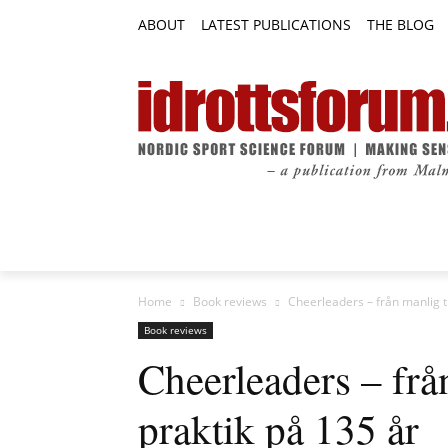
ABOUT
LATEST PUBLICATIONS
THE BLOG
RESEARCH ARTICLES
FEATURE AR
Home
Book reviews
Cheerleaders – från manlig ti
Book reviews
Cheerleaders – från
praktik på 135 år