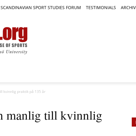
SCANDINAVIAN SPORT STUDIES FORUM
TESTIMONIALS
ARCHIV
TICLES
BOOK REVIEWS
NEWS
JOURNALS
ll kvinnlig praktik på 135 år
 manlig till kvinnlig