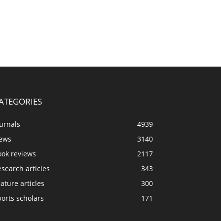
ATEGORIES
urnals
4939
ews
3140
ook reviews
2117
search articles
343
ature articles
300
orts scholars
171