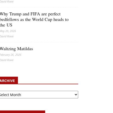
David Rowe
Why Trump and FIFA are perfect
bedfellows as the World Cup heads to
the US
May 20, 2026
David Rowe
Waltzing Matildas
February 26, 2026
David Rowe
ARCHIVE
chive