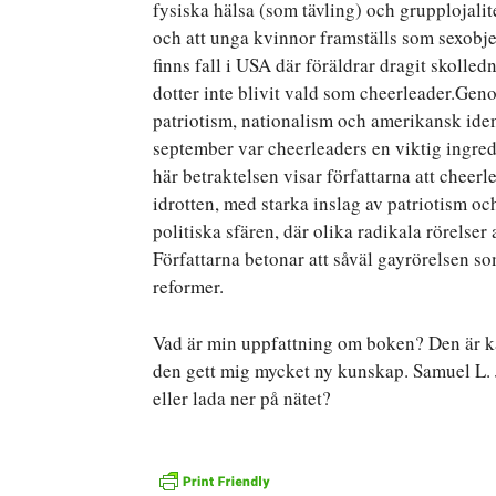
fysiska hälsa (som tävling) och grupplojalit
och att unga kvinnor framställs som sexobjek
finns fall i USA där föräldrar dragit skolle
dotter inte blivit vald som cheerleader.Geno
patriotism, nationalism och amerikansk ident
september var cheerleaders en viktig ingredi
här betraktelsen visar författarna att cheerle
idrotten, med starka inslag av patriotism och
politiska sfären, där olika radikala rörelser 
Författarna betonar att såväl gayrörelsen so
reformer.
Vad är min uppfattning om boken? Den är ka
den gett mig mycket ny kunskap. Samuel L. 
eller lada ner på nätet?