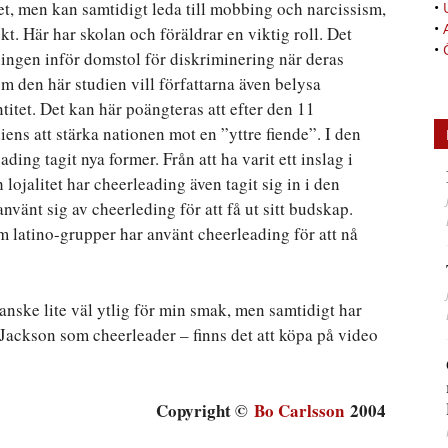
et, men kan samtidigt leda till mobbing och narcissism,
•
•
t. Här har skolan och föräldrar en viktig roll. Det
•
dningen inför domstol för diskriminering när deras
m den här studien vill författarna även belysa
itet. Det kan här poängteras att efter den 11
ens att stärka nationen mot en ”yttre fiende”. I den
ading tagit nya former. Från att ha varit ett inslag i
 lojalitet har cheerleading även tagit sig in i den
använt sig av cheerleding för att få ut sitt budskap.
m latino-grupper har använt cheerleading för att nå
nske lite väl ytlig för min smak, men samtidigt har
Jackson som cheerleader – finns det att köpa på video
Copyright ©
Bo Carlsson
2004