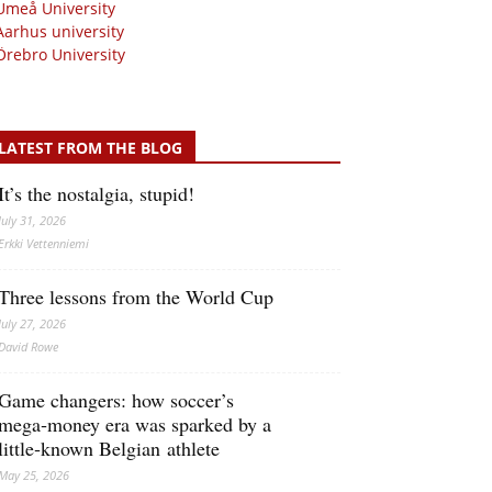
Umeå University
Aarhus university
Örebro University
LATEST FROM THE BLOG
It’s the nostalgia, stupid!
July 31, 2026
Erkki Vetten­­niemi
Three lessons from the World Cup
July 27, 2026
David Rowe
Game changers: how soccer’s
mega‑money era was sparked by a
little‑known Belgian athlete
May 25, 2026