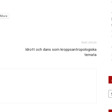
More
Next article
Idrott och dans som kroppsantropologiska
temata
Ar