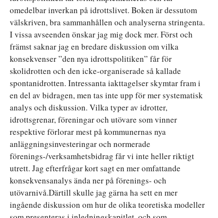
omedelbar inverkan på idrottslivet. Boken är dessutom
välskriven, bra sammanhållen och analyserna stringenta.
I vissa avseenden önskar jag mig dock mer. Först och
främst saknar jag en bredare diskussion om vilka
konsekvenser ”den nya idrottspolitiken” får för
skolidrotten och den icke-organiserade så kallade
spontanidrotten. Intressanta iakttagelser skymtar fram i
en del av bidragen, men tas inte upp för mer systematisk
analys och diskussion. Vilka typer av idrotter,
idrottsgrenar, föreningar och utövare som vinner
respektive förlorar mest på kommunernas nya
anläggningsinvesteringar och normerade
förenings-/verksamhetsbidrag får vi inte heller riktigt
utrett. Jag efterfrågar kort sagt en mer omfattande
konsekvensanalys ända ner på förenings- och
utövarnivå.Därtill skulle jag gärna ha sett en mer
ingående diskussion om hur de olika teoretiska modeller
som presenteras i inledningskapitlet, och som