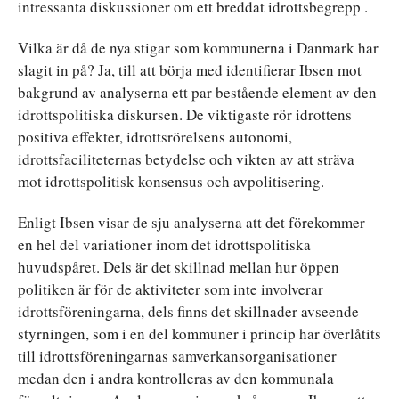
intressanta diskussioner om ett breddat idrottsbegrepp .
Vilka är då de nya stigar som kommunerna i Danmark har
slagit in på? Ja, till att börja med identifierar Ibsen mot
bakgrund av analyserna ett par bestående element av den
idrottspolitiska diskursen. De viktigaste rör idrottens
positiva effekter, idrottsrörelsens autonomi,
idrottsfaciliteternas betydelse och vikten av att sträva
mot idrottspolitisk konsensus och avpolitisering.
Enligt Ibsen visar de sju analyserna att det förekommer
en hel del variationer inom det idrottspolitiska
huvudspåret. Dels är det skillnad mellan hur öppen
politiken är för de aktiviteter som inte involverar
idrottsföreningarna, dels finns det skillnader avseende
styrningen, som i en del kommuner i princip har överlåtits
till idrottsföreningarnas samverkansorganisationer
medan den i andra kontrolleras av den kommunala