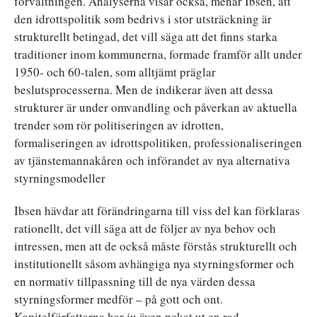
förvaltningen. Analyserna visar också, menar Ibsen, att
den idrottspolitik som bedrivs i stor utsträckning är
strukturellt betingad, det vill säga att det finns starka
traditioner inom kommunerna, formade framför allt under
1950- och 60-talen, som alltjämt präglar
beslutsprocesserna. Men de indikerar även att dessa
strukturer är under omvandling och påverkan av aktuella
trender som rör politiseringen av idrotten,
formaliseringen av idrottspolitiken, professionaliseringen
av tjänstemannakåren och införandet av nya alternativa
styrningsmodeller
Ibsen hävdar att förändringarna till viss del kan förklaras
rationellt, det vill säga att de följer av nya behov och
intressen, men att de också måste förstås strukturellt och
institutionellt såsom avhängiga nya styrningsformer och
en normativ tillpassning till de nya värden dessa
styrningsformer medför – på gott och ont.
Kapitelförfattarna har ju även pekat ut en rad