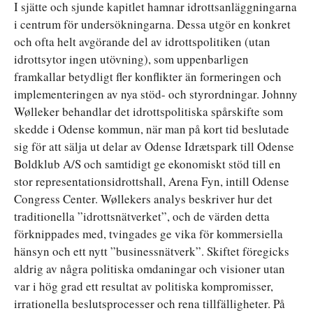
I sjätte och sjunde kapitlet hamnar idrottsanläggningarna
i centrum för undersökningarna. Dessa utgör en konkret
och ofta helt avgörande del av idrottspolitiken (utan
idrottsytor ingen utövning), som uppenbarligen
framkallar betydligt fler konflikter än formeringen och
implementeringen av nya stöd- och styrordningar. Johnny
Wølleker behandlar det idrottspolitiska spårskifte som
skedde i Odense kommun, när man på kort tid beslutade
sig för att sälja ut delar av Odense Idrætspark till Odense
Boldklub A/S och samtidigt ge ekonomiskt stöd till en
stor representationsidrottshall, Arena Fyn, intill Odense
Congress Center. Wøllekers analys beskriver hur det
traditionella ”idrottsnätverket”, och de värden detta
förknippades med, tvingades ge vika för kommersiella
hänsyn och ett nytt ”businessnätverk”. Skiftet föregicks
aldrig av några politiska omdaningar och visioner utan
var i hög grad ett resultat av politiska kompromisser,
irrationella beslutsprocesser och rena tillfälligheter. På