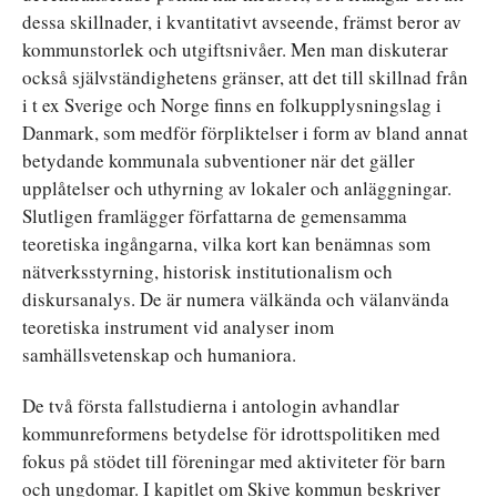
dessa skillnader, i kvantitativt avseende, främst beror av
kommunstorlek och utgiftsnivåer. Men man diskuterar
också självständighetens gränser, att det till skillnad från
i t ex Sverige och Norge finns en folkupplysningslag i
Danmark, som medför förpliktelser i form av bland annat
betydande kommunala subventioner när det gäller
upplåtelser och uthyrning av lokaler och anläggningar.
Slutligen framlägger författarna de gemensamma
teoretiska ingångarna, vilka kort kan benämnas som
nätverksstyrning, historisk institutionalism och
diskursanalys. De är numera välkända och välanvända
teoretiska instrument vid analyser inom
samhällsvetenskap och humaniora.
De två första fallstudierna i antologin avhandlar
kommunreformens betydelse för idrottspolitiken med
fokus på stödet till föreningar med aktiviteter för barn
och ungdomar. I kapitlet om Skive kommun beskriver