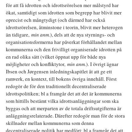
för att få idrotten och idrottsrörelsen mer målstyrd har
ökat, samtidigt som idrotten som begrepp har blivit mer
oprecist och mångtydigt (och därmed har också
idrottsrörelsen, åtminstone i teorin, blivit mer heterogen
än tidigare,
min anm.
), dels att de nya styrnings- och
organisationsformerna har påverkat förhållandet mellan
kommunerna och den frivilligt organiserade idrotten på
en rad olika sätt (vilket öppnat upp för både nya
möjligheter och konfliktytor,
min anm.
). I övrigt ägnar
Ibsen och Jørgensen inledningskapitlet åt att ge ett
ramverk, en kontext, till bokens övriga innehåll. Först
redogör de för den traditionellt decentraliserade
idrottspolitiken; bl a framgår det att det är kommunerna
som hittills bestämt vilka idrottsanläggningar som ska
byggas och att merparten av de totala driftsutgifterna är
anläggningsrelaterade. Därefter redogör man för de stora
skillnader mellan kommunerna som denna
decentraliserade politik har medfört; bl a framgår det att