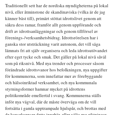
Traditionellt sett har de nordiska myndigheterna på lokal
nivå, eller åtminstone de skandinaviska (vilka är de jag
känner bäst till), primärt stöttat idrottslivet genom att
säkra dess ramar, framför allt genom uppförande och
drift av idrottsanläggningar och genom tillförsel av
förenings-/verksamhetsbidrag. Idrottsrörelsen har i
ganska stor utsträckning varit autonom, det vill säga
lämnats fri att själv organisera och leda idrottsutövandet
efter eget tycke och smak. Det gäller på lokal nivå såväl
som på riksnivå. Med nya trender och processer såsom
förändrade idrottsvanor hos befolkningen, nya uppgifter
för kommunerna, som innefattar mer av förebyggande
och hälsoinriktad verksamhet, och nya kommunala
styrningsformer hamnar mycket på idrottens
politikområde emellertid i svang. Kommunerna ställs
inför nya vägval, där de måste överväga om de vill
fortsätta i gamla upptrampade hjulspår, och brottas med
de konsekvenser detta innebär, eller välja nya riktningar.