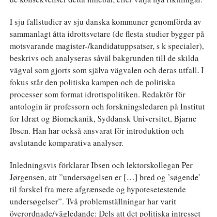
I sju fallstudier av sju danska kommuner genomförda av
sammanlagt åtta idrottsvetare (de flesta studier bygger på
motsvarande magister-/kandidatuppsatser, s k specialer),
beskrivs och analyseras såväl bakgrunden till de skilda
vägval som gjorts som själva vägvalen och deras utfall. I
fokus står den politiska kampen och de politiska
processer som format idrottspolitiken. Redaktör för
antologin är professorn och forskningsledaren på Institut
for Idræt og Biomekanik, Syddansk Universitet, Bjarne
Ibsen. Han har också ansvarat för introduktion och
avslutande komparativa analyser.
Inledningsvis förklarar Ibsen och lektorskollegan Per
Jørgensen, att ”undersøgelsen er […] bred og ’søgende’
til forskel fra mere afgrænsede og hypotesetestende
undersøgelser”. Två problemställningar har varit
överordnade/vägledande: Dels att det politiska intresset