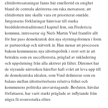
elitidrottssatsningar fanns här emellertid en enighet
bland de centrala aktörerna om raka motsatsen; att
elitidrotten inte skulle vara ett prioriterat område.
Jørgensens förklaringar hänvisar till starka
breddidrottstraditioner.I kapitel fem, om Fredericia
kommun, intresserar sig Niels Martin Vind framför allt
för hur pass demokratisk den nya styrningsformen i form
av partnerskap och nätverk är. Han menar att processen
bakom kommunens nya idrottspolitik i stort sett är att
betrakta som en succéhistoria, präglad av inkludering
och uppslutning från alla aktörer på fältet. Däremot har
de styrande nätverken härefter haft svårt att leva upp till
de demokratiska idealen, som Vind definierar som en
balans mellan idrottsrörelsens relativa frihet och
kommunens politiska ansvarstagande. Besluten, hävdar
författaren, har varit starkt präglade av inflytande från
några få resursstarka eliter.