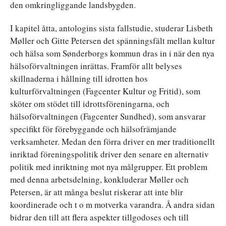
den omkringliggande landsbygden.
I kapitel åtta, antologins sista fallstudie, studerar Lisbeth
Møller och Gitte Petersen det spänningsfält mellan kultur
och hälsa som Sønderborgs kommun dras in i när den nya
hälsoförvaltningen inrättas. Framför allt belyses
skillnaderna i hållning till idrotten hos
kulturförvaltningen (Fagcenter Kultur og Fritid), som
sköter om stödet till idrottsföreningarna, och
hälsoförvaltningen (Fagcenter Sundhed), som ansvarar
specifikt för förebyggande och hälsofrämjande
verksamheter. Medan den förra driver en mer traditionellt
inriktad föreningspolitik driver den senare en alternativ
politik med inriktning mot nya målgrupper. Ett problem
med denna arbetsdelning, konkluderar Møller och
Petersen, är att många beslut riskerar att inte blir
koordinerade och t o m motverka varandra. Å andra sidan
bidrar den till att flera aspekter tillgodoses och till