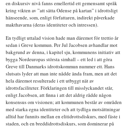
en diskursiv nivå fanns emellertid ett gemensamt språk
kring vikten av ”att sätta Odense på kartan” i idrottsligt
hänseende, som, enligt författaren, indirekt påverkade
makthavarna (deras identiteter och intressen).
En tydligt uttalad vision hade man däremot för trettio år
sedan i Greve kommun. Per Jul Jacobsen avhandlar mot
bakgrund av denna, i kapitel sju, kommunens initiativ att
bygga Nordeuropas största simhall – ett led i att göra
Greve till Danmarks idrottskommun nummer ett. Hans
slutsats lyder att man inte nådde ända fram, men att det
hela däremot resulterade i ett utbyggt nät av
idrottsfaciliteter. Förklaringen till misslyckandet står,
enligt Jacobsen, att finna i att det aldrig rådde någon
konsensus om visionen; att kommunen består av områden
med starka egna identiteter och att tydliga motsättningar
alltid har funnits mellan en elitidrottsdiskurs, med fäste i
staden, och en breddidrottsdiskurs, som dominerar på