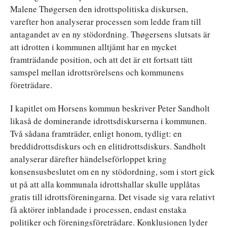
Malene Thøgersen den idrottspolitiska diskursen,
varefter hon analyserar processen som ledde fram till
antagandet av en ny stödordning. Thøgersens slutsats är
att idrotten i kommunen alltjämt har en mycket
framträdande position, och att det är ett fortsatt tätt
samspel mellan idrottsrörelsens och kommunens
företrädare.
I kapitlet om Horsens kommun beskriver Peter Sandholt
likaså de dominerande idrottsdiskurserna i kommunen.
Två sådana framträder, enligt honom, tydligt: en
breddidrottsdiskurs och en elitidrottsdiskurs. Sandholt
analyserar därefter händelseförloppet kring
konsensusbeslutet om en ny stödordning, som i stort gick
ut på att alla kommunala idrottshallar skulle upplåtas
gratis till idrottsföreningarna. Det visade sig vara relativt
få aktörer inblandade i processen, endast enstaka
politiker och föreningsföreträdare. Konklusionen lyder