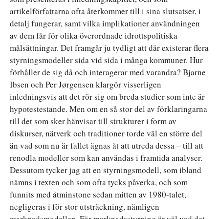
artikelförfattarna ofta återkommer till i sina slutsatser, i
detalj fungerar, samt vilka implikationer användningen
av dem får för olika överordnade idrottspolitiska
målsättningar. Det framgår ju tydligt att där existerar flera
styrningsmodeller sida vid sida i många kommuner. Hur
förhåller de sig då och interagerar med varandra? Bjarne
Ibsen och Per Jørgensen klargör visserligen
inledningsvis att det rör sig om breda studier som inte är
hypotestestande. Men om en så stor del av förklaringarna
till det som sker hänvisar till strukturer i form av
diskurser, nätverk och traditioner torde väl en större del
än vad som nu är fallet ägnas åt att utreda dessa – till att
renodla modeller som kan användas i framtida analyser.
Dessutom tycker jag att en styrningsmodell, som ibland
nämns i texten och som ofta tycks påverka, och som
funnits med åtminstone sedan mitten av 1980-talet,
negligeras i för stor utsträckning, nämligen
marknadsmodellen. För marknadsstyrning är väl vad det