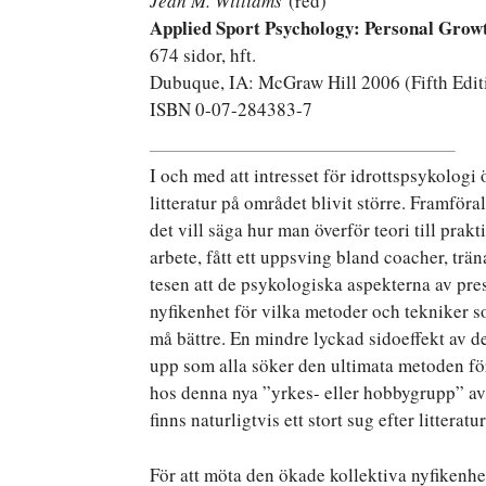
Jean M. Williams
(red)
Applied Sport Psychology: Personal Grow
674 sidor, hft.
Dubuque, IA: McGraw Hill 2006 (Fifth Edit
ISBN 0-07-284383-7
I och med att intresset för idrottspsykologi
litteratur på området blivit större. Framföra
det vill säga hur man överför teori till prak
arbete, fått ett uppsving bland coacher, trä
tesen att de psykologiska aspekterna av pre
nyfikenhet för vilka metoder och tekniker so
må bättre. En mindre lyckad sidoeffekt av de
upp som alla söker den ultimata metoden för
hos denna nya ”yrkes- eller hobbygrupp” av
finns naturligtvis ett stort sug efter litterat
För att möta den ökade kollektiva nyfikenh