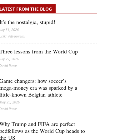
LATEST FROM THE BLOG
It’s the nostalgia, stupid!
July 31, 2026
Erkki Vetten­­niemi
Three lessons from the World Cup
July 27, 2026
David Rowe
Game changers: how soccer’s
mega‑money era was sparked by a
little‑known Belgian athlete
May 25, 2026
David Rowe
Why Trump and FIFA are perfect
bedfellows as the World Cup heads to
the US