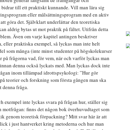
sa möten generar långsamt de framgångar och
idrar till ett praktiskt kunnande. Vill man lära sig
ringsprogram eller målsättningsprogram med en aktiv
– att göra det. Självklart underlättar den teoretiska
 aldrig bytas ut mot praktik på fältet. Utifrån detta
blem. Även om varje kapitel antingen beskriver
n, eller praktiska exempel, så lyckas man inte helt
del som många (inte minst studenter på högskolekurser
ar på frågorna vad, för vem, när och varför lyckas man
er innan denna också lyckats med. Man lyckas dock inte
frågan inom tillämpad idrottspsykologi: ”Hur gör
 på teorier och forskning som första gången man ska
st denna fråga.
 exempel inte lyckas svara på frågan hur, ställer sig
en motfrågan: finns det någon bok överhuvudtaget som
tik genom teoretisk förpackning? Mitt svar här är att
blick i just hantverket kring metoderna och hur man