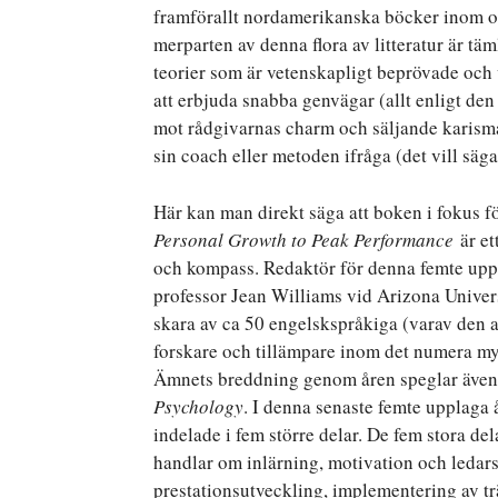
framförallt nordamerikanska böcker inom om
merparten av denna flora av litteratur är tä
teorier som är vetenskapligt beprövade och 
att erbjuda snabba genvägar (allt enligt den
mot rådgivarnas charm och säljande karisma, t
sin coach eller metoden ifråga (det vill säg
Här kan man direkt säga att boken i fokus 
Personal Growth to Peak Performance
är et
och kompass. Redaktör för denna femte upp
professor Jean Williams vid Arizona Univer
skara av ca 50 engelskspråkiga (varav den 
forskare och tillämpare inom det numera my
Ämnets breddning genom åren speglar även
Psychology
. I denna senaste femte upplaga 
indelade i fem större delar. De fem stora de
handlar om inlärning, motivation och ledars
prestationsutveckling, implementering av t