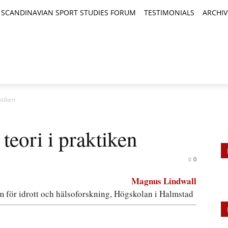
SCANDINAVIAN SPORT STUDIES FORUM
TESTIMONIALS
ARCHIV
TICLES
BOOK REVIEWS
NEWS
JOURNALS
ktiken
teori i praktiken
0
Magnus Lindwall
 för idrott och hälsoforskning, Högskolan i Halmstad