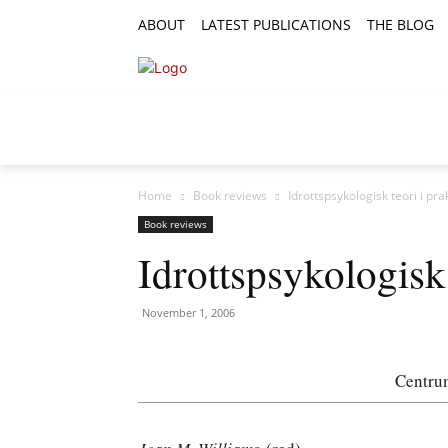
ABOUT
LATEST PUBLICATIONS
THE BLOG
RESEARCH ARTICLES
FEATURE AR
Home
Book reviews
Idrottspsykologisk teori i pra
Book reviews
Idrottspsykologisk 
November 1, 2006
Centrum