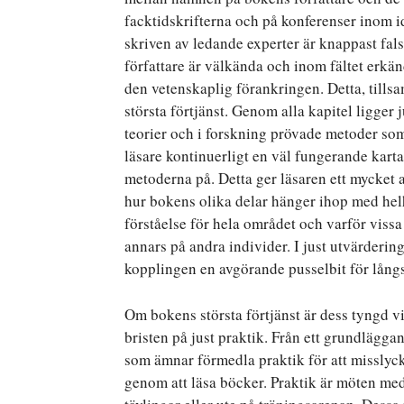
facktidskrifterna och på konferenser inom i
skriven av ledande experter är knappast fa
författare är välkända och inom fältet erkä
den vetenskaplig förankringen. Detta, til
största förtjänst. Genom alla kapitel ligger
teorier och i forskning prövade metoder s
läsare kontinuerligt en väl fungerande karta
metoderna på. Detta ger läsaren ett mycket
hur bokens olika delar hänger ihop med hel
förståelse för hela området och varför vissa
annars på andra individer. I just utvärderin
kopplingen en avgörande pusselbit för lång
Om bokens största förtjänst är dess tyngd v
bristen på just praktik. Från ett grundlägga
som ämnar förmedla praktik för att misslyckas
genom att läsa böcker. Praktik är möten med 