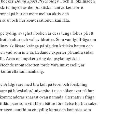
s böcker
Doing Sport Psychology
I och II. Skillnaden
eskrivningen av det praktiska hantverket större
mpel på hur ett möte mellan aktiv och
n se ut och hur konversationen kan låta.
pé tydlig, svaghet i boken är dess tunga fokus på ett
rottskultur och val av idrotter. Som vanligt ifråga om
navisk läsare kränga på sig den kritiska hatten och
och vad som inte är. Ledande experter på andra sidan
allt. Även om mycket kring det psykologiska i
eteende inom idrotten torde vara universellt, är
h kulturella sammanhang.
ach/rådgivare med bra koll på teori och forskning
rskare på högskolor/universitet) men söker svar på hur
ekommenderas snarast ovan nämnda alternativ i fråga
illämpare som vill få en bättre förståelse för hur saker
ertagen teori hitta en tydlig karta och kompass som