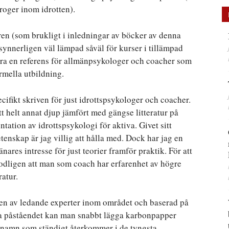
roger inom idrotten).
ören (som brukligt i inledningar av böcker av denna
 synnerligen väl lämpad såväl för kurser i tillämpad
öra en referens för allmänpsykologer och coacher som
ormella utbildning.
cifikt skriven för just idrottspsykologer och coacher.
tt helt annat djup jämfört med gängse litteratur på
tation av idrottspsykologi för aktiva. Givet sitt
enskap är jag villig att hålla med. Dock har jag en
nares intresse för just teorier framför praktik. För att
modligen att man som coach har erfarenhet av högre
ratur.
iven av ledande experter inom området och baserad på
ta påståendet kan man snabbt lägga karbonpapper
 namn som ständigt återkommer i de tyngsta