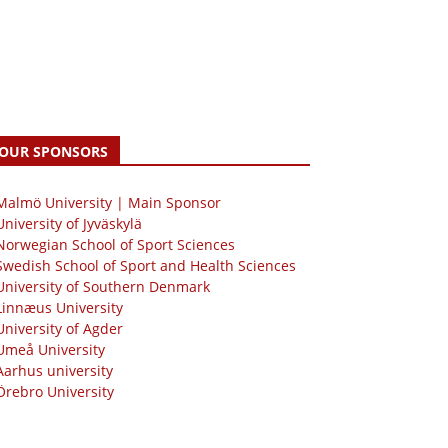
OUR SPONSORS
 Malmö University | Main Sponsor
University of Jyväskylä
Norwegian School of Sport Sciences
Swedish School of Sport and Health Sciences
University of Southern Denmark
Linnæus University
University of Agder
Umeå University
Aarhus university
Örebro University