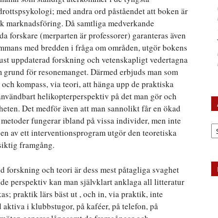
drottspsykologi; med andra ord påståendet att boken är
lsk marknadsföring. Då samtliga medverkande
nda forskare (merparten är professorer) garanteras även
lsammans med bredden i fråga om områden, utgör bokens
 just uppdaterad forskning och vetenskapligt vedertagna
om grund för resonemanget. Därmed erbjuds man som
 och kompass, via teori, att hänga upp de praktiska
 användbart helikopterperspektiv på det man gör och
heten. Det medför även att man sannolikt får en ökad
 metoder fungerar ibland på vissa individer, men inte
Ar
gen av ett interventionsprogram utgör den teoretiska
siktig framgång.
id forskning och teori är dess mest påtagliga svaghet
nde perspektiv kan man självklart anklaga all litteratur
; praktik lärs bäst ut , och in, via praktik, inte
aktiva i klubbstugor, på kaféer, på telefon, på