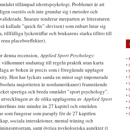
rådet tillämpad idrottspsykologi. Problemet är att
mligen oseriös och inte grundar sig i metoder och
validerade. Snarare tenderar merparten av litteraturen
 så kallade ”quick fix”-devisen) som enbart lutar sig
illfälliga lyckoträffar och brukarens starka tilltro till
a rena placeboeffekter).
för denna recension,
Applied Sport Psychology:
•
t välkommet undantag till regeln praktik utan karta
•
laga av boken är precis som i föregående upplagor
•
sity. Hon har lyckats samla en minst sagt imponerade
•
•
absoluta majoriteten är nordamerikaner) framstående
•
cket spretiga och breda området ”sport psychology”.
•
 utvecklingen av de olika upplagorna av
Applied Sport
•
återfinns inte mindre än 27 kapitel och områden
•
lar som fungerar som paraply för de 27 kapitlen
•
kap, sociala interaktioner, mental träning och
räningsprogram, samt övriga psykologiska aspekter (t