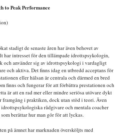
th to Peak Performance
ion)
 ökat stadigt de senaste åren har även behovet av
llt har intresset för den tillämpade idrottspsykologin,
tik och använder sig av idrottspsykologi i vardagligt
nare och aktiva. Det finns idag en utbredd acceptans för
stationen eller hälsan är centrala och därmed en bred
m finns och fungerar för att förbättra prestationen och
tta är att en rad mer eller mindre seriösa utövare dykt
 framgång i praktiken, dock utan stöd i teori. Även
 idrottspsykologiska rådgivare och mentala coacher
ur som berättar hur man gör för att lyckas.
eten på ämnet har marknaden översköljts med