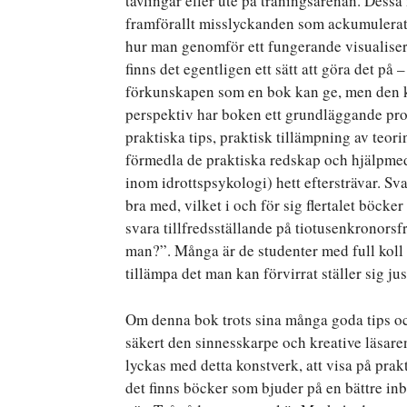
tävlingar eller ute på träningsarenan. Des
framförallt misslyckanden som ackumulerat b
hur man genomför ett fungerande visualise
finns det egentligen ett sätt att göra det på 
förkunskapen som en bok kan ge, men den kan
perspektiv har boken ett grundläggande pro
praktiska tips, praktisk tillämpning av teori
förmedla de praktiska redskap och hjälpme
inom idrottspsykologi) hett eftersträvar. Sv
bra med, vilket i och för sig flertalet böck
svara tillfredsställande på tiotusenkronors
man?”. Många är de studenter med full koll
tillämpa det man kan förvirrat ställer sig ju
Om denna bok trots sina många goda tips och
säkert den sinnesskarpe och kreative läsar
lyckas med detta konstverk, att visa på prak
det finns böcker som bjuder på en bättre in