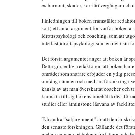
ex burnout, skador, karriärövergångar och d
I inledningen till boken framställer redakt
sort) ett antal argument för varför boken är
idrottspsykologi och coaching, som att utg
inte läst idrottspsykologi som en del i sin f
Det första argumentet anger att boken är spe
Detta gör, enligt redaktören, att boken har e
området som snarare erbjuder en ytlig presen
omfång i ämnen och med sin förankring i vet
känsla av att man överskattat coacher och trä
kunna ta till sig bokens innehåll krävs för
studier eller åtminstone läsvana av facklitte
Två andra ”säljargument” är att den är skr
den senaste forskningen. Gällande det förs
mellan namnen på bokens författare och de