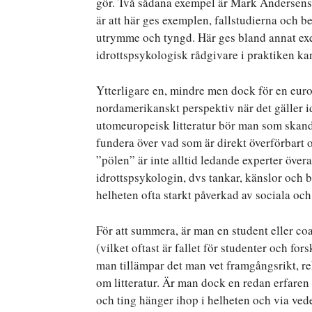
gör. Två sådana exempel är Mark Andersen
är att här ges exemplen, fallstudierna och b
utrymme och tyngd. Här ges bland annat exe
idrottspsykologisk rådgivare i praktiken ka
Ytterligare en, mindre men dock för en euro
nordamerikanskt perspektiv när det gäller id
utomeuropeisk litteratur bör man som skandi
fundera över vad som är direkt överförbart 
”pölen” är inte alltid ledande experter över
idrottspsykologin, dvs tankar, känslor och b
helheten ofta starkt påverkad av sociala oc
För att summera, är man en student eller co
(vilket oftast är fallet för studenter och fo
man tillämpar det man vet framgångsrikt, r
om litteratur. Är man dock en redan erfaren t
och ting hänger ihop i helheten och via ved