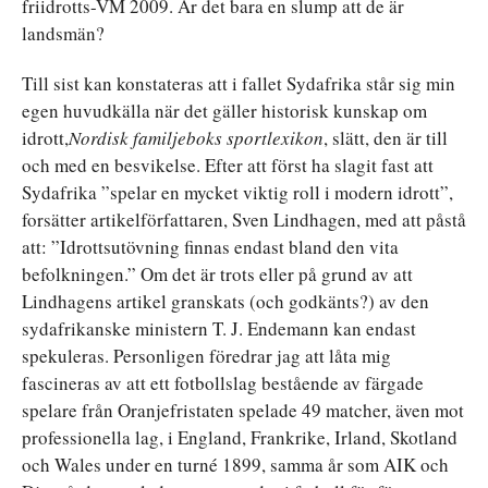
friidrotts-VM 2009. Är det bara en slump att de är
landsmän?
Till sist kan konstateras att i fallet Sydafrika står sig min
egen huvudkälla när det gäller historisk kunskap om
idrott,
Nordisk familjeboks sportlexikon
, slätt, den är till
och med en besvikelse. Efter att först ha slagit fast att
Sydafrika ”spelar en mycket viktig roll i modern idrott”,
forsätter artikelförfattaren, Sven Lindhagen, med att påstå
att: ”Idrottsutövning finnas endast bland den vita
befolkningen.” Om det är trots eller på grund av att
Lindhagens artikel granskats (och godkänts?) av den
sydafrikanske ministern T. J. Endemann kan endast
spekuleras. Personligen föredrar jag att låta mig
fascineras av att ett fotbollslag bestående av färgade
spelare från Oranjefristaten spelade 49 matcher, även mot
professionella lag, i England, Frankrike, Irland, Skotland
och Wales under en turné 1899, samma år som AIK och