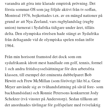
varandra att göra inte klarade empirisk prövning. Det
första sommar-OS som jag följde aktivt från tv-soffan,
Montreal 1976, bojkottades t.ex. av en mängd nationer på
grund av att Nya Zeeland, vars rugbylandslag (rugby
union) turnerat i Sydafrika tidigare under året, tilläts
delta. Den olympiska rörelsen hade stängt av Sydafrika
från deltagande vid de olympiska spelen redan inför
1964.
Från min horisont framstod det dock som om
sydafrikansk idrott mest handlade om golf, tennis, formel
1 och andra fritidssysselsättningar för den arbetsfria
klassen, till exempel det eminenta dubbelparet Bob
Hewitt och Frew McMillan (som förövrigt likt bl.a. Gene
Meyer använde sig av tvåhandsfattning på såväl fore- som
backhandsidan) och Ronnie Petersons konkurrent Jody
Schekter (två vinster på Anderstorp). Sedan tillkom att
det anordnades tävlingar för golfspelare med tvivelaktig