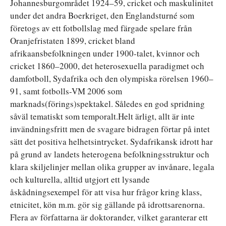
Johannesburgområdet 1924–59, cricket och maskulinitet
under det andra Boerkriget, den Englandsturné som
företogs av ett fotbollslag med färgade spelare från
Oranjefristaten 1899, cricket bland
afrikaansbefolkningen under 1900-talet, kvinnor och
cricket 1860–2000, det heterosexuella paradigmet och
damfotboll, Sydafrika och den olympiska rörelsen 1960–
91, samt fotbolls-VM 2006 som
marknads(förings)spektakel. Således en god spridning
såväl tematiskt som temporalt.Helt ärligt, allt är inte
invändningsfritt men de svagare bidragen förtar på intet
sätt det positiva helhetsintrycket. Sydafrikansk idrott har
på grund av landets heterogena befolkningsstruktur och
klara skiljelinjer mellan olika grupper av invånare, legala
och kulturella, alltid utgjort ett lysande
åskådningsexempel för att visa hur frågor kring klass,
etnicitet, kön m.m. gör sig gällande på idrottsarenorna.
Flera av författarna är doktorander, vilket garanterar ett