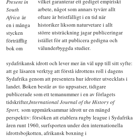
vilket garanterar ett gediget empiriskt
Present in
arbete, något som annars tyvärr allt
South
oftare är bristfälligt i en tid när
Africa
är
historiker liksom naturvetare i allt
en i många
större utsträckning jagar publiceringar
stycken
istället för att publicera gedigna och
förträfflig
välunderbyggda studier.
bok om
sydafrikansk idrott och lever mer än väl upp till sitt syfte:
att ge läsaren verktyg att förstå idrottens roll i dagens
Sydafrika genom att presentera hur idrotter utvecklats i
landet. Boken består av tio uppsatser, tidigare
publicerade som ett temanummer i en av förlagets
tidskrifter,
International Journal of the History of
Sport,
som uppmärksammar idrott ur en mängd
perspektiv: försöken att etablera rugby league i Sydafrika
åren runt 1960, surfsporten under den internationella
idrottsbojkotten, afrikansk boxning i