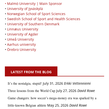
• Malmö University | Main Sponsor
•
University of Jyväskylä
•
Norwegian School of Sport Sciences
•
Swedish School of Sport and Health Sciences
•
University of Southern Denmark
•
Linnæus University
•
University of Agder
•
Umeå University
•
Aarhus university
•
Örebro University
LATEST FROM THE BLOG
It’s the nostalgia, stupid!
July 31, 2026
Erkki Vetten­­niemi
Three lessons from the World Cup
July 27, 2026
David Rowe
Game changers: how soccer’s mega‑money era was sparked by a
little‑known Belgian athlete
May 25, 2026
David Rowe