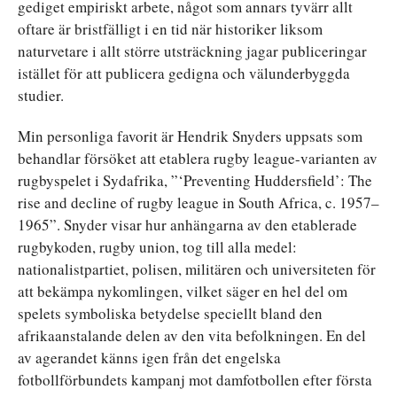
gediget empiriskt arbete, något som annars tyvärr allt
oftare är bristfälligt i en tid när historiker liksom
naturvetare i allt större utsträckning jagar publiceringar
istället för att publicera gedigna och välunderbyggda
studier.
Min personliga favorit är Hendrik Snyders uppsats som
behandlar försöket att etablera rugby league-varianten av
rugbyspelet i Sydafrika, ”‘Preventing Huddersfield’: The
rise and decline of rugby league in South Africa, c. 1957–
1965”. Snyder visar hur anhängarna av den etablerade
rugbykoden, rugby union, tog till alla medel:
nationalistpartiet, polisen, militären och universiteten för
att bekämpa nykomlingen, vilket säger en hel del om
spelets symboliska betydelse speciellt bland den
afrikaanstalande delen av den vita befolkningen. En del
av agerandet känns igen från det engelska
fotbollförbundets kampanj mot damfotbollen efter första