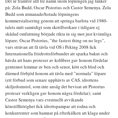
Det är framför allt tre namn inom löpningen jag tänker
på: Zola Budd, Oscar Pistorius och Castor Semenya. Zola
Budd som utmanade/hotade löpningens
kommersialisering genom att springa barfota vid 1980-
talets mitt samtidigt som skotillverkare i tidigare ej
skådad omfattning började rikta in sig mot just kvinnliga
löpare; Oscar Pistorius, ”the fastest thing on no legs”,
vars strävan att få tävla vid OS i Peking 2008 fick
Internationella friidrottsförbundet att sparka bakut och
hävda att hans proteser av kolfibrer gav honom fördelar
gentemot lemmar av ben och senor, kött och blod och
därmed förbjöd honom att tävla med ”normala” löpare
(ett förbud som senare upphävts av CAS, idrottens
skiljedomstol, som inte ansåg det bevisat att Pistorius
proteser verkligen gav honom några fördelar); samt
Castor Semenya vars eventuellt avvikande
könstillhörighet fick idrottspampar att rodna och
konkurrenter som hamnat på efterkälken att klaga under