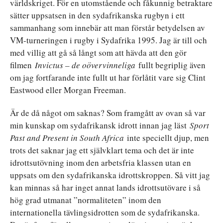
världskriget. För en utomstående och fåkunnig betraktare
sätter uppsatsen in den sydafrikanska rugbyn i ett
sammanhang som innebär att man förstår betydelsen av
VM-turneringen i rugby i Sydafrika 1995. Jag är till och
med villig att gå så långt som att hävda att den gör
filmen
Invictus – de oövervinneliga
fullt begriplig även
om jag fortfarande inte fullt ut har förlåtit vare sig Clint
Eastwood eller Morgan Freeman.
Är de då något om saknas? Som framgått av ovan så var
min kunskap om sydafrikansk idrott innan jag läst
Sport
Past and Present in South Africa
inte speciellt djup, men
trots det saknar jag ett självklart tema och det är inte
idrottsutövning inom den arbetsfria klassen utan en
uppsats om den sydafrikanska idrottskroppen. Så vitt jag
kan minnas så har inget annat lands idrottsutövare i så
hög grad utmanat ”normaliteten” inom den
internationella tävlingsidrotten som de sydafrikanska.