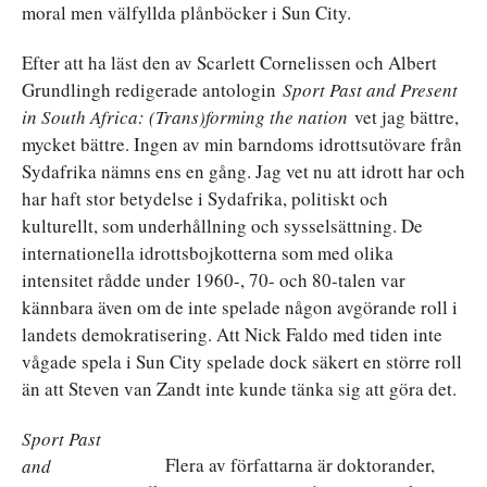
moral men välfyllda plånböcker i Sun City.
Efter att ha läst den av Scarlett Cornelissen och Albert
Grundlingh redigerade antologin
Sport Past and Present
in South Africa: (Trans)forming the nation
vet jag bättre,
mycket bättre. Ingen av min barndoms idrottsutövare från
Sydafrika nämns ens en gång. Jag vet nu att idrott har och
har haft stor betydelse i Sydafrika, politiskt och
kulturellt, som underhållning och sysselsättning. De
internationella idrottsbojkotterna som med olika
intensitet rådde under 1960-, 70- och 80-talen var
kännbara även om de inte spelade någon avgörande roll i
landets demokratisering. Att Nick Faldo med tiden inte
vågade spela i Sun City spelade dock säkert en större roll
än att Steven van Zandt inte kunde tänka sig att göra det.
Sport Past
Flera av författarna är doktorander,
and