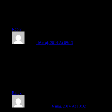
får inte bli så att man ser dollartecken framför sig, därför
menar jag att Sverige borde titta utanför gränserna och se vad
som har gjorts och vad som kan förbättras och sedan göra ett
nytt paradigm som kan kallas den svenska modellen.
Reply
lasse b
16 maj, 2014 At 09:13
tack för meningsutbyte; mest jag reagerar på rubriken: ” varför
lovordar vi ideella ledare…” enligt mitt synsätt,därför att dom
bär upp svensk idrottsrörelse ! och gör det på ett alldeles
utmärkt sätt ! Detta konstaterande innebär inte ett vi kan bli
bättre, såväl på elit- som breddnivå -det jag i första hand
intresserar mig om är idrottens samhällsvärde, sett ur ett
folkhälsoperspektiv ! Vänligen lasse b
Reply
Marit Nybelius
16 maj, 2014 At 10:02