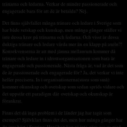
tränarna och ledarna. Verkar de mindre passionerade och
engagerade bara för att de är betalda? Nej.
Det finns självfallet många tränare och ledare i Sverige som
har både vetskap och kunskap, men många gånger ställer vi
inte dessa krav på tränarna och ledarna. Och visst är dessa
duktiga tränare och ledare värda mer än en klapp på axeln?!
Konsekvenserna är att med jämna mellanrum kommer då
tränare och ledare in i idrottsorganisationen som bara är
engagerade och passionerade. Nästa fråga är, vad är det som
de är passionerade och engagerade för? Ja, det verkar vi inte
heller precisera. In i organisationerna(stora som små)
kommer okunskap och ovetskap som sedan sprids vidare och
det uppstår ett paradigm där ovetskap och okunskap är
förankrat.
Finns det då inga problem i de länder jag har tagit som
exempel? Självklart finns det det, men hur många gånger har
du inte hört i Sverige: Han/ hon kan vi inte göra oss av med