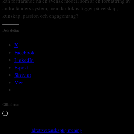
kan fortfarande ha en svensk modell som är en förbättring av
andra länders system, men där fokus ligger på vetskap,
kunskap, passion och engagemang?
Dela detta:
X
Facebook
LinkedIn
E-post
Skriv ut
Mer
Gilla detta:
Laddar
in
…
Previous article
Idrottsvetenskaplig mening