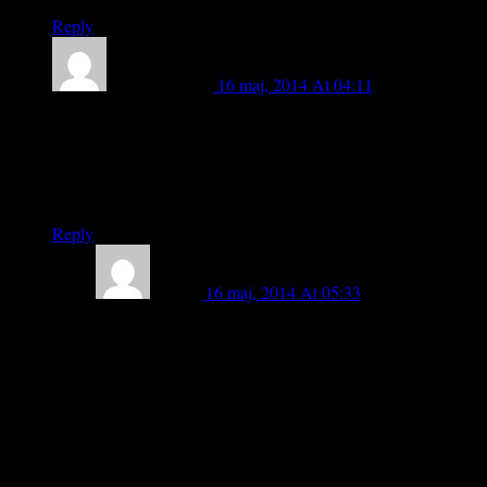
Reply
Marit Nybelius
16 maj, 2014 At 04:11
Hej Lasse!
Tack för inlägget. Du får gärna länka till din studie om det går.
Med vänlig hälsning
Marit
Reply
lasse b
16 maj, 2014 At 05:33
tack för svar, uppskattas mycket ! min studie
(Jämförpriser /som arbetsnamn ) ”Idrottens
samhällsvärde , sett ur ett folkhälsoperspektiv ” är
omfattande ! det refererade inslaget finns som erfarenhet
efter ett projekt som Athenagruppen /
socialdepartementet – bekostade (Eksjö kommun) och
detta daterat 1990-tal ; samma erfarenhet uttalas (tror