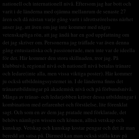
nationell och internationell nivå. Eftersom jag har bott och
varit i de länderna med ojämna mellanrum de senaste 27
åren och då nästan varje gång varit i idrottsrörelsens närhet
anser jag, att även om jag inte kommer med några
vetenskapliga rön, att jag ändå har en god uppfattning om
det jag skriver om. Personerna jag träffade var även denna
gång entusiastiska och passionerade, men inte var de ideella
för det. Här kommer den stora skillnaden, tror jag. På
klubbnivå, regional nivå och nationell nivå betalas tränare
och ledare(inte alla, men vissa viktiga poster). Här kommer
ju också utbildningssystemet in. I de länderna finns det
tränarutbildningar på akademisk nivå och på förbundsnivå.
Många av tränar- och ledarjobben kräver dessa utbildningar i
kombination med erfarenhet och förståelse, lite förenklat
sagt. Och som en av dem jag pratade med förklarade, det
behövs nämligen wissen och können, alltså vetskap och
kunskap. Vetskap och kunskap kostar pengar och det är man
beredd att satsa på. Därmed kan man också ställa krav på