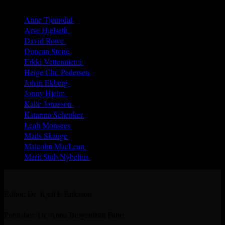
Anne Tjønndal
(26)
Arve Hjelseth
(40)
David Rowe
(68)
Duncan Stone
(8)
Erkki Vetten­­niemi
(65)
Helge Chr. Pedersen
(4)
Johan Ekberg
(3)
Jonny Hjelm
(7)
Kalle Jonasson
(29)
Katarina Schenker
(52)
Leah Monsees
(5)
Mads Skauge
(59)
Malcolm MacLean
(31)
Marit Stub Nybelius
(42)
Editor: Dr. Kjell E Eriksson
Publisher: Dr. Anna Bergenfeldt Fabri