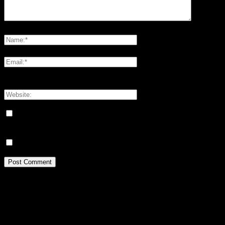
Please enter your comment!
Please enter your name here
You have entered an incorrect email address!
Please enter your email address here
Save my name, email, and website in this browser for the next
time I comment.
Meddela mig om nya kommentarer via e-post.
Idrottsforum.org on Facebook
archives