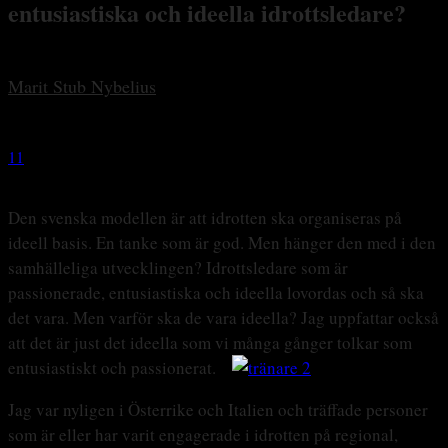
entusiastiska och ideella idrottsledare?
By
Marit Stub Nybelius
-
16 maj, 2014
11
2149
Den svenska modellen är att idrotten ska organiseras på
ideell basis. En tanke som är god. Men hänger den med i den
samhälleliga utvecklingen? Idrottsledare som är
passionerade, entusiastiska och ideella lovordas och så ska
det vara. Men varför ska de vara ideella? Jag uppfattar också
att det är just det ideella som vi många gånger tolkar som
entusiastiskt och passionerat.
Jag var nyligen i Österrike och Italien och träffade personer
som är eller har varit engagerade i idrotten på regional,