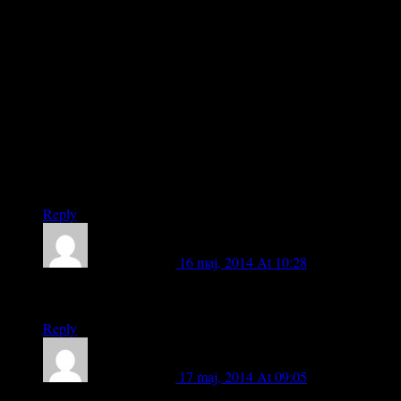
Hej Lasse B.
Jag håller med. Om man läser blogginlägget så ser man att jag
tycker att man ska lovorda de ideella ledarna och tränarna,
vilket jag har egnat ett helt blogginlägg på tidigare. Jag valde
dock rubriken för att provocera lite för att få igång en
diskussion. Och de ledare och tränare som vi har i Sverige
som är ideella ska vi lovorda, men jag förstår inte varför
kunskap och vetskap ska vara gratis. Vi ska fortsätta att
lovorda dem, men med mer än en klapp på axeln och
samtidigt kunna ställa krav.
Reply
Marit Nybelius
16 maj, 2014 At 10:28
Ulrika S. Jag håller med!
Reply
Marit Nybelius
17 maj, 2014 At 09:05