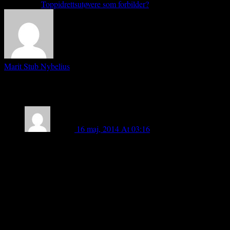
Next article
Toppidrettsutøvere som forbilder?
Marit Stub Nybelius
11 COMMENTS
lasse b
16 maj, 2014 At 03:16
intressant, tvivels utan ! visst finns det en hel del att göra vad
gäller ledarutbildning ; lika som inom den idrottsliga
forskningen; men hur tolka mitt förslag (se studien
”Jämförpriser ”) att projektledaren skall vara en ” ideell ledare
som får kostnadstäckning …” och inte en avlönad
kommuntjänsteman med reglerad arbetstid … ; ja- jag har
såväl formell ledarutbildning som personliga erfarenheter av ,
vänligen lasse b