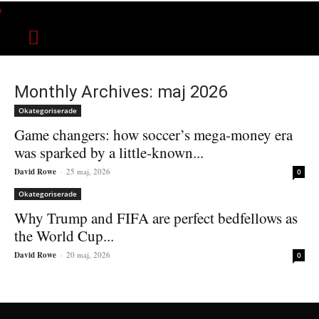
Monthly Archives: maj 2026
Okategoriserade
Game changers: how soccer’s mega‑money era
was sparked by a little‑known...
David Rowe
-
25 maj, 2026
0
Okategoriserade
Why Trump and FIFA are perfect bedfellows as
the World Cup...
David Rowe
-
20 maj, 2026
0