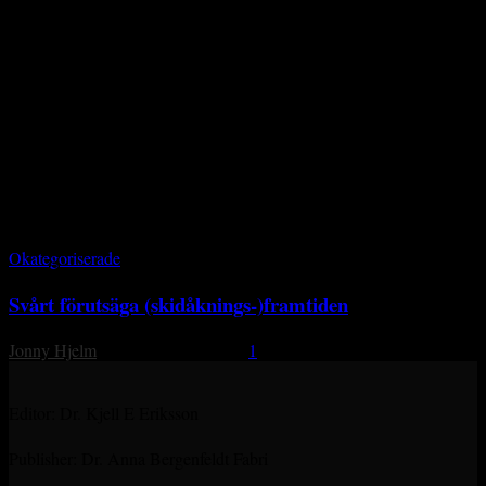
Monthly Archives: september
2017
Okategoriserade
Svårt förutsäga (skidåknings-)framtiden
Jonny Hjelm
-
20 september, 2017
1
Editor: Dr. Kjell E Eriksson
Publisher: Dr. Anna Bergenfeldt Fabri