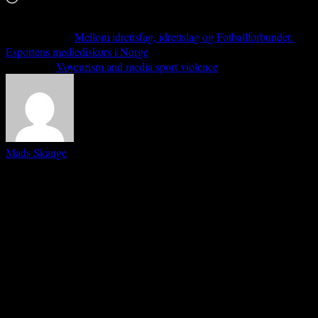
in
…
Previous article
Mellom idrettsfag, idrettslag og Fotballforbundet:
Esportens mediediskurs i Norge
Next article
Voyeurism and media sport violence
Mads Skauge
Førsteamanuensis, Fakultet for samfunnsvitenskap, (idretts)sosiologi,
forskningsgruppen RESPONSE, Nord universitet, Bodø. Hovedinteresser:•
Idrettsmodernisering: publikum, supporterskap, fankultur, fotballkultur,
idrettsteknologi, kroppsbygging og ungdomsidrett i form av idrettslag
(organisert idrett), kommersielle treningssentre og livsstilsidrett. •
Sivilsamfunn: ulikhet, individualisering, sosial kapital, sosial brobygging,
identitetsforming, sosial identitet og selvpresentasjon. • Kultursosiologi:
tidskomprimering, konsumkultur, ritualer, sivilisering og sportisering,
distingverende adferd, interaksjonspåskudd og situasjonsdomestisering.
[Associate Professor, Faculty of Social Sciences, (sociology of) sport,
research group RESPONSE, Nord University, Bodø. Main interests:•
Modernisation of sport: spectatorship, supporter culture, fandom, football