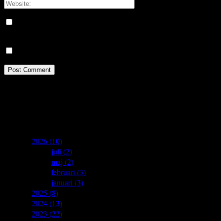
Save my name, email, and website in this browser for the next
time I comment.
Meddela mig om nya kommentarer via e-post.
Idrottsforum.org on Facebook
archives
▼
2026
(10)
►
juli
(2)
►
maj
(2)
►
februari
(3)
►
januari
(3)
►
2025
(8)
►
2024
(13)
►
2023
(22)