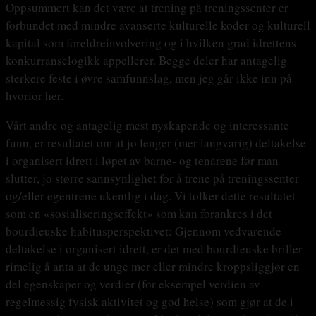
Oppsummert kan det være at trening på treningssenter er
forbundet med mindre avanserte kulturelle koder og kulturell
kapital som foreldreinvolvering og i hvilken grad idrettens
konkurranselogikk appellerer. Begge deler har antagelig
sterkere feste i øvre samfunnslag, men jeg går ikke inn på
hvorfor her.
Vårt andre og antagelig mest nyskapende og interessante
funn, er resultatet om at jo lenger (mer langvarig) deltakelse
i organisert idrett i løpet av barne- og tenårene før man
slutter, jo større sannsynlighet for å trene på treningssenter
og/eller egentrene ukentlig i dag. Vi tolker dette resultatet
som en «sosialiseringseffekt» som kan forankres i det
bourdieuske habitusperspektivet: Gjennom vedvarende
deltakelse i organisert idrett, er det med bourdieuske briller
rimelig å anta at de unge mer eller mindre kroppsliggjør en
del egenskaper og verdier (for eksempel verdien av
regelmessig fysisk aktivitet og god helse) som gjør at de i