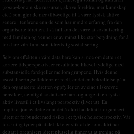
(sosioøkonomiske ressurser, aktive foreldre, mer kunnskap
etc.) som gjør de mer tilbøyelige til å være fysisk aktive
senere i tenårene enn de som har mindre erfaring fra den
organiserte idretten. I så fall kan det være at sosialisering
med familien og venner er av minst like stor betydning for å
forklare vårt funn som idrettslig sosialisering.
Selv om effekten i våre data bare kan si noe om dette i et
kortere tidsperspektiv, er resultatene likevel tydelige med
substansielle forskjeller mellom gruppene. Hvis denne
«sosialiseringseffekten» er reell, er det en bekreftelse på at
den organiserte idretten oppfyller en av sine tilskrevne
hensikter, nemlig å sosialisere barn og unge til en fysisk
aktiv livsstil i et livslangt perspektiv (livet ut). En
implikasjon av dette er at det å aldri ha deltatt i organisert
idrett er forbundet med risiko i et fysisk helseperspektiv. Vår
forskning tyder på at det ikke er slik at de som aldri har
deltatt i organisert idrett plutselig finner ut at trening på