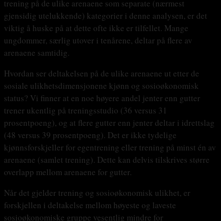
trening på de ulike arenaene som separate (nærmest
gjensidig utelukkende) kategorier i denne analysen, er det
viktig å huske på at dette ofte ikke er tilfellet. Mange
ungdommer, særlig utover i tenårene, deltar på flere av
arenaene samtidig.
Hvordan ser deltakelsen på de ulike arenaene ut etter de
sosiale ulikhetsdimensjonene kjønn og sosioøkonomisk
status? Vi finner at en noe høyere andel jenter enn gutter
trener ukentlig på treningsstudio (36 versus 31
prosentpoeng), og at flere gutter enn jenter deltar i idrettslag
(48 versus 39 prosentpoeng). Det er ikke tydelige
kjønnsforskjeller for egentrening eller trening på minst én av
arenaene (samlet trening). Dette kan delvis tilskrives større
overlapp mellom arenaene for gutter.
Når det gjelder trening og sosioøkonomisk ulikhet, er
forskjellen i deltakelse mellom høyeste og laveste
sosioøkonomiske gruppe vesentlig mindre for