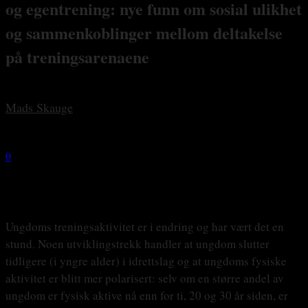
og egentrening: nye funn om sosial ulikhet
og sammenkoblinger mellom deltakelse
på treningsarenaene
By
Mads Skauge
-
23 november, 2020
0
2004
Ungdoms treningsaktivitet er i endring og har vært det en
stund. Noen utviklingstrekk handler at ungdom slutter
tidligere (i yngre alder) i idrettslag og at ungdoms fysiske
aktivitet er blitt mer polarisert: selv om en større andel av
ungdom er fysisk aktive nå enn for ti, 20 og 30 år siden, er