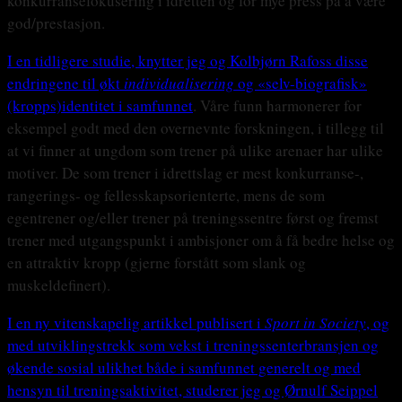
konkurransefokusering i idretten og for mye press på å være
god/prestasjon.
I en tidligere studie, knytter jeg og Kolbjørn Rafoss disse
endringene til økt
individualisering
og «selv-biografisk»
(kropps)identitet i samfunnet
. Våre funn harmonerer for
eksempel godt med den overnevnte forskningen, i tillegg til
at vi finner at ungdom som trener på ulike arenaer har ulike
motiver. De som trener i idrettslag er mest konkurranse-,
rangerings- og fellesskapsorienterte, mens de som
egentrener og/eller trener på treningssentre først og fremst
trener med utgangspunkt i ambisjoner om å få bedre helse og
en attraktiv kropp (gjerne forstått som slank og
muskeldefinert).
I en ny vitenskapelig artikkel publisert i
Sport in Society
, og
med utviklingstrekk som vekst i treningssenterbransjen og
økende sosial ulikhet både i samfunnet generelt og med
hensyn til treningsaktivitet, studerer jeg og Ørnulf Seippel