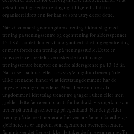
vekst i treningssentertrening og tidligere frafall fra
organisert idrett enn før kan se som uttrykk for dette.
Når vi sammenligner ungdoms trening i idrettslag med
trening på treningssentre og egentrening for aldersspennet
13-18 år samlet, finner vi at organisert idrett og egentrening
er mer utbredt enn trening på treningsstudio. Dette er
kanskje ikke spesielt overraskende fordi mange
treningssentre benytter en nedre aldersgrense på 13-15 år.
Når vi ser på forskjeller i
hvor ofte
ungdom trener på de
ulike arenaene, finner vi at idrettsungdommene har de
høyeste treningsmengdene. Mens flere enn tre av ti
ungdommer i idrettslag trener tre ganger i uken eller mer,
gjelder dette færre enn to av ti for henholdsvis ungdom som
trener på treningssenter og på egenhånd. Når det gjelder
trening på de mest moderate frekvensnivåene, månedlig og
sjeldnere, så er ungdom som egentrener overrepresentert.
Samtidig er det færrest ikke-deltakende for egentrening. To