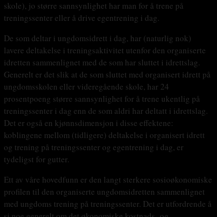
skole), jo større sannsynlighet har man for å trene på
treningssenter eller å drive egentrening i dag.
De som deltar i ungdomsidrett i dag, har (naturlig nok)
lavere deltakelse i treningsaktivitet utenfor den organiserte
idretten sammenlignet med de som har sluttet i idrettslag.
Generelt er det slik at de som sluttet med organisert idrett på
ungdomsskolen eller videregående skole, har 24
prosentpoeng større sannsynlighet for å trene ukentlig på
treningssenter i dag enn de som aldri har deltatt i idrettslag.
Det er også en kjønnsdimensjon i disse effektene:
koblingene mellom (tidligere) deltakelse i organisert idrett
og trening på treningssenter og egentrening i dag, er
tydeligst for gutter.
Ett av våre hovedfunn er den langt sterkere sosioøkonomiske
profilen til den organiserte ungdomsidretten sammenlignet
med ungdoms trening på treningssenter. Det er utfordrende å
si noe generelt om det økonomiske kostnads- og