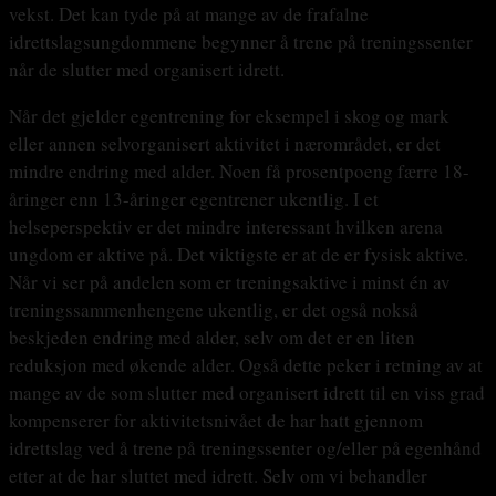
vekst. Det kan tyde på at mange av de frafalne
idrettslagsungdommene begynner å trene på treningssenter
når de slutter med organisert idrett.
Når det gjelder egentrening for eksempel i skog og mark
eller annen selvorganisert aktivitet i nærområdet, er det
mindre endring med alder. Noen få prosentpoeng færre 18-
åringer enn 13-åringer egentrener ukentlig. I et
helseperspektiv er det mindre interessant hvilken arena
ungdom er aktive på. Det viktigste er at de er fysisk aktive.
Når vi ser på andelen som er treningsaktive i minst én av
treningssammenhengene ukentlig, er det også nokså
beskjeden endring med alder, selv om det er en liten
reduksjon med økende alder. Også dette peker i retning av at
mange av de som slutter med organisert idrett til en viss grad
kompenserer for aktivitetsnivået de har hatt gjennom
idrettslag ved å trene på treningssenter og/eller på egenhånd
etter at de har sluttet med idrett. Selv om vi behandler