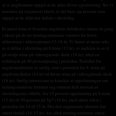
av ti ungdommer oppgir at de aldri driver egentrening. Ser vi
nærmere på organisert idrett, er det bare sju prosent som
oppgir at de aldri har deltatt i idrettslag.
Et annet tema er hvordan ungdoms deltakelse (minst én gang
i uken) på de tre treningsarenaene varierer for hvert
alderstrinn i aldersspennet 13-18 år. Vi finner at mens seks
av ti deltar i idrettslag på 8.trinn (13 år), er andelen to av ti
på tredje trinn på videregående skole (18 år), altså en
reduksjon på 40 prosentpoeng i perioden. Frafallet fra
ungdomsidretten er særlig stort i perioden fra 9. trinn på
ungdomsskolen (14 år) til første trinn på videregående skole
(16 år). Særlig interessant er kanskje at oppslutningen om
treningssentrene fortoner seg omtrent helt motsatt av
idrettslagenes tilfelle: fra 15 prosent oppslutning på 8.trinn
(13 år) til 50 prosent på Vg3 (18 år), med størst vekst i
perioden fra 14 til 15 år. Der den organiserte idretten har
størst frafall (14-15 år), har altså treningssentrene størst