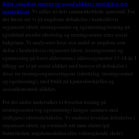
feltet «ungdom, trening og sosial ulikhet» med delvis nye
perspektiver
. Vi stiller til dels sammenkoblede spørsmål. For
det første ser vi på ungdoms deltakelse i henholdsvis
organisert idrett, treningssenter og egentrening/trening på
egenhånd utenfor idrettslag og treningssentre etter sosial
bakgrunn. Vi analyserer hvor stor andel av ungdom som
deltar i henholdsvis organisert idrett, treningssentre og
egentrening på hvert alderstrinn i alderssegmentet 13-18 år. I
tillegg ser vi på sosial ulikhet med hensyn til deltakelse i
disse tre treningsorganiseringene (idrettslag, treningssenter
og egentrening), med blikk på kjønnsforskjeller og
sosioøkonomisk ulikhet.
For det andre undersøker vi hvordan trening på
treningssenter (og egentrening) henger sammen med
(tidligere) idrettsdeltakelse. Vi studerer hvordan deltakelse i
organisert idrett, og eventuelt når man sluttet (på
barneskolen, ungdomsskolen eller videregående skole)