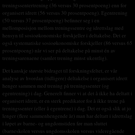
treningssentertrening (36 versus 30 prosentpoeng) enn for
organisert idrett (56 versus 30 prosentpoeng). Egentrening
(50 versus 37 prosentpoeng) befinner seg i en
mellomposisjon mellom treningssentre og idrettslag med
hensyn til sosioøkonomiske forskjeller i deltakelse. Det er
også systematiske sosioøkonomiske forskjeller (86 versus 65
prosentpoeng) når vi ser på deltakelse på minst én av
treningsarenaene (samlet trening minst ukentlig).
Det kanskje største bidraget til forskningsfeltet, er vår
analyse av hvordan (tidligere) deltakelse i organisert idrett
henger sammen med trening på treningssenter (og
egentrening) i dag. Generelt finner vi at det å ikke ha deltatt i
organisert idrett, er en sterk predikator for å ikke trene på
treningssenter (eller å egentrene) i dag. Det er også slik at jo
lenger (flere sammenhengende år) man har deltatt i idrettslag
i løpet av barne- og ungdomstiden før man sluttet
(barneskolen versus ungdomsskolen versus videregående