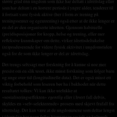
større grad enn ungdom som ikke har deltatt i idrettslag eller
som har deltatt i en kortere periode i yngre alder, tenderer til
å fortsatt være fysisk aktive (her i form av trening på
treningssenter og egentrening) også etter at de ikke lenger er
en del av den organiserte idretten. Gjennom habituelle
(pre)disposisjoner for kropp, helse og trening, eller mer
refleksive kunnskaper om dette, virker idrettsdeltakelse
(re)produserende for videre fysisk aktivitet i ungdomstiden
også for de som ikke lenger er del av idrettslag.
Det trengs selvsagt mer forskning for å kunne si noe mer
presist om en slik teori, ikke minst forskning som følger barn
og unge over tid (longitudinelle data). Det er også minst ett
viktig forbehold som leseren bør ha i bakhodet når dette
resultatet tolkes: Vi kan ikke utelukke at
«sosialiseringseffekten»
egentlig
eller i hvert fall delvis,
skyldes en «selv-selekterende» prosess med skjevt frafall fra
idrettslag. Det kan være at de ungdommene som deltar lengst
i idrettslag har noen felles kjennetegn sosialt og kulturelt