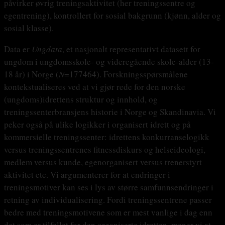
påvirker øvrig treningsaktivitet (her treningssentre og
egentrening), kontrollert for sosial bakgrunn (kjønn, alder og
sosial klasse).
Data er
Ungdata
, et nasjonalt representativt datasett for
ungdom i ungdomsskole- og videregående skole-alder (13-
18 år) i Norge (
N
=177464). Forskningsspørsmålene
kontekstualiseres ved at vi gjør rede for den norske
(ungdoms)idrettens struktur og innhold, og
treningssenterbransjens historie i Norge og Skandinavia. Vi
peker også på ulike logikker i organisert idrett og på
kommersielle treningssenter: idrettens konkurranselogikk
versus treningssentrenes fitnessdiskurs og helseideologi,
medlem versus kunde, egenorganisert versus trenerstyrt
aktivitet etc. Vi argumenterer for at endringer i
treningsmotiver kan ses i lys av større samfunnsendringer i
retning av individualisering. Fordi treningssentrene passer
bedre med treningsmotivene som er mest vanlige i dag enn
det som er tilfellet for den organiserte idretten, mener vi at