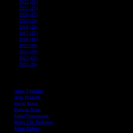
►
2022
(21)
►
2021
(23)
►
2020
(17)
►
2019
(24)
►
2018
(26)
►
2017
(27)
►
2016
(41)
►
2015
(59)
►
2014
(59)
►
2013
(63)
►
2012
(26)
Authors
Anne Tjønndal
(26)
Arve Hjelseth
(40)
David Rowe
(68)
Duncan Stone
(8)
Erkki Vetten­­niemi
(65)
Helge Chr. Pedersen
(4)
Johan Ekberg
(3)