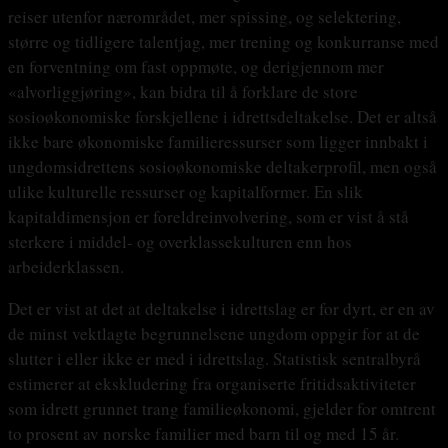
reiser utenfor nærområdet, mer spissing, og selektering,
større og tidligere talentjag, mer trening og konkurranse med
en forventning om fast oppmøte, og derigjennom mer
«alvorliggjøring», kan bidra til å forklare de store
sosioøkonomiske forskjellene i idrettsdeltakelse. Det er altså
ikke bare økonomiske familieressurser som ligger innbakt i
ungdomsidrettens sosioøkonomiske deltakerprofil, men også
ulike kulturelle ressurser og kapitalformer. En slik
kapitaldimensjon er foreldreinvolvering, som er vist å stå
sterkere i middel- og overklassekulturen enn hos
arbeiderklassen.
Det er vist at det at deltakelse i idrettslag er for dyrt, er en av
de minst vektlagte begrunnelsene ungdom oppgir for at de
slutter i eller ikke er med i idrettslag. Statistisk sentralbyrå
estimerer at ekskludering fra organiserte fritidsaktiviteter
som idrett grunnet trang familieøkonomi, gjelder for omtrent
to prosent av norske familier med barn til og med 15 år.