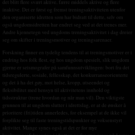
det blitt flere svært aktive, færre middels aktive og flere
inaktive. Det er først og fremst treningsaktiviteten utenfor
den organiserte idretten som har bidratt til dette, selv om
også ungdomsidretten har endret seg ved at det trenes mer.
Andre kjennetegn ved ungdoms treningsaktivitet i dag dreier
seg om skifter i treningsmotiver og treningsarenaer.
Forskning finner en tydelig tendens til at treningsmotiver er i
endring hos folk flest, og hos ungdom spesielt, slik ungdom
gjerne er seismografer på samfunnsutviklingen: bort fra det
tidsregulerte, sosiale, fellesskap, det konkurranseorienterte
og det å ha det gøy, mot helse, kropp, utseendet og
fleksibilitet med hensyn til aktivitetens innhold og
tidsstruktur (trene hvordan og når man vil). Den viktigste
grunnen til at ungdom slutter i idrettslag, er at de ønsker å
prioritere (fri)tiden annerledes, for eksempel at de ikke vil
forplikte seg til faste treningstidspunkter og voksenstyrt
aktivitet. Mange synes også at det er for mye