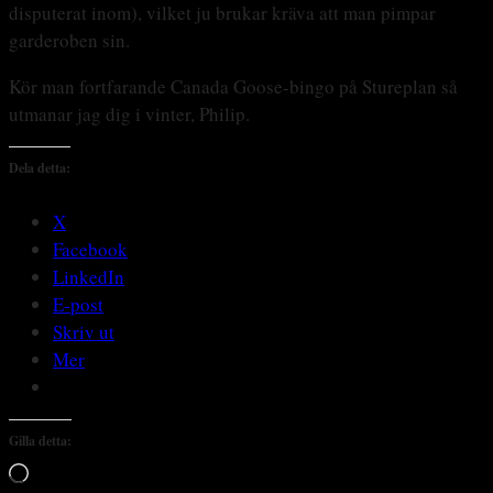
disputerat inom), vilket ju brukar kräva att man pimpar
garderoben sin.
Kör man fortfarande Canada Goose-bingo på Stureplan så
utmanar jag dig i vinter, Philip.
Dela detta:
X
Facebook
LinkedIn
E-post
Skriv ut
Mer
Gilla detta:
Laddar