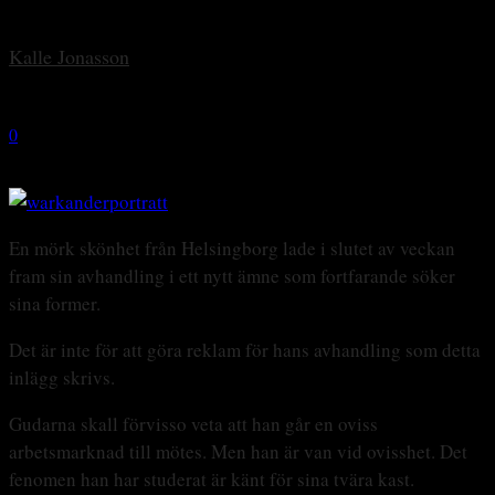
By
Kalle Jonasson
-
5 maj, 2013
0
1550
En mörk skönhet från Helsingborg lade i slutet av veckan
fram sin avhandling i ett nytt ämne som fortfarande söker
sina former.
Det är inte för att göra reklam för hans avhandling som detta
inlägg skrivs.
Gudarna skall förvisso veta att han går en oviss
arbetsmarknad till mötes. Men han är van vid ovisshet. Det
fenomen han har studerat är känt för sina tvära kast.