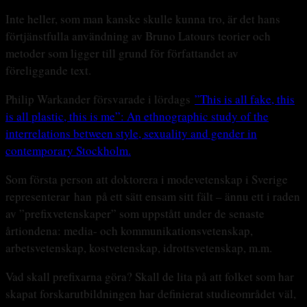
Inte heller, som man kanske skulle kunna tro, är det hans
förtjänstfulla användning av Bruno Latours teorier och
metoder som ligger till grund för författandet av
föreliggande text.
Philip Warkander försvarade i lördags
”This is all fake, this
is all plastic, this is me”: An ethnographic study of the
interrelations between style, sexuality and gender in
contemporary Stockholm.
Som första person att doktorera i modevetenskap i Sverige
representerar han på ett sätt ensam sitt fält – ännu ett i raden
av ”prefixvetenskaper” som uppstått under de senaste
årtiondena: media- och kommunikationsvetenskap,
arbetsvetenskap, kostvetenskap, idrottsvetenskap, m.m.
Vad skall prefixarna göra? Skall de lita på att folket som har
skapat forskarutbildningen har definierat studieområdet väl,