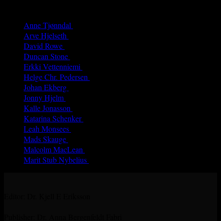
Authors
Anne Tjønndal
(26)
Arve Hjelseth
(40)
David Rowe
(69)
Duncan Stone
(8)
Erkki Vetten­­niemi
(65)
Helge Chr. Pedersen
(4)
Johan Ekberg
(3)
Jonny Hjelm
(7)
Kalle Jonasson
(29)
Katarina Schenker
(52)
Leah Monsees
(5)
Mads Skauge
(59)
Malcolm MacLean
(31)
Marit Stub Nybelius
(42)
Editor: Dr. Kjell E Eriksson
Publisher: Dr. Anna Bergenfeldt Fabri