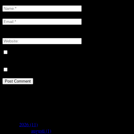
Please enter your comment!
Please enter your name here
You have entered an incorrect email address!
Please enter your email address here
Save my name, email, and website in this browser for the next
time I comment.
Meddela mig om nya kommentarer via e-post.
Idrottsforum.org on Facebook
archives
▼
2026
(11)
▼
augusti
(1)