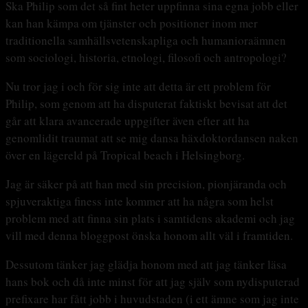
Ska Philip som det så fint heter uppfinna sina egna jobb eller
kan han kämpa om tjänster och positioner inom mer
traditionella samhällsvetenskapliga och humanioraämnen
som sociologi, historia, etnologi, filosofi och antropologi?
Nu tror jag i och för sig inte att detta är ett problem för
Philip, som genom att ha disputerat faktiskt bevisat att det
går att klara avancerade uppgifter även efter att ha
genomlidit traumat att se mig dansa häxdoktordansen naken
över en lägereld på Tropical beach i Helsingborg.
Jag är säker på att han med sin precision, pionjäranda och
spjuveraktiga finess inte kommer att ha några som helst
problem med att finna sin plats i samtidens akademi och jag
vill med denna bloggpost önska honom allt väl i framtiden.
Dessutom tänker jag glädja honom med att jag tänker läsa
hans bok och då inte minst för att jag själv som nydisputerad
prefixare har fått jobb i huvudstaden (i ett ämne som jag inte