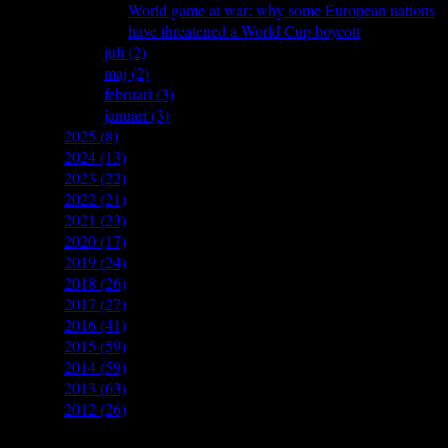
World game at war: why some European nations
have threatened a World Cup boycott
►
juli
(2)
►
maj
(2)
►
februari
(3)
►
januari
(3)
►
2025
(8)
►
2024
(13)
►
2023
(22)
►
2022
(21)
►
2021
(23)
►
2020
(17)
►
2019
(24)
►
2018
(26)
►
2017
(27)
►
2016
(41)
►
2015
(59)
►
2014
(59)
►
2013
(63)
►
2012
(26)