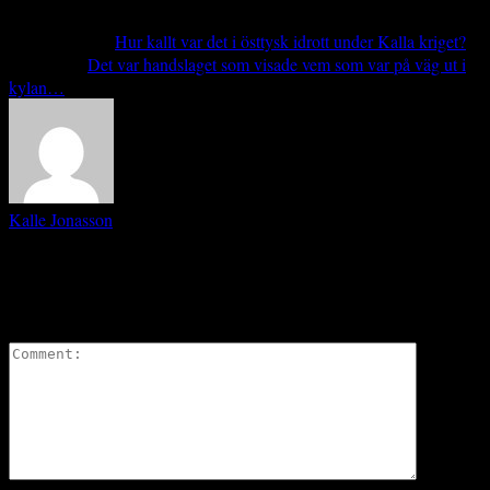
in
…
Previous article
Hur kallt var det i östtysk idrott under Kalla kriget?
Next article
Det var handslaget som visade vem som var på väg ut i
kylan…
Kalle Jonasson
Jag forskar om rörelse, sport, lek och idrott från ett filosofiskt
antropologiskt perspektiv vid Högskolan i Halmstad.
LEAVE A REPLY