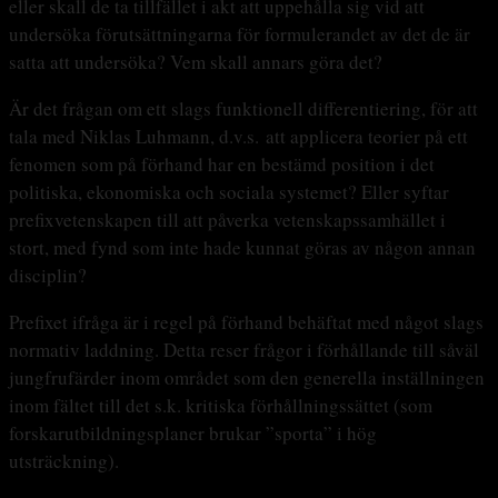
eller skall de ta tillfället i akt att uppehålla sig vid att
undersöka förutsättningarna för formulerandet av det de är
satta att undersöka? Vem skall annars göra det?
Är det frågan om ett slags funktionell differentiering, för att
tala med Niklas Luhmann, d.v.s. att applicera teorier på ett
fenomen som på förhand har en bestämd position i det
politiska, ekonomiska och sociala systemet? Eller syftar
prefixvetenskapen till att påverka vetenskapssamhället i
stort, med fynd som inte hade kunnat göras av någon annan
disciplin?
Prefixet ifråga är i regel på förhand behäftat med något slags
normativ laddning. Detta reser frågor i förhållande till såväl
jungfrufärder inom området som den generella inställningen
inom fältet till det s.k. kritiska förhållningssättet (som
forskarutbildningsplaner brukar ”sporta” i hög
utsträckning).