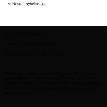
Marit Stub Nybelius
(42)
Editor: Dr. Kjell E Eriksson
Publisher: Dr. Anna Bergenfeldt Fabri
Dept. of Sport Sciences, Malmö University
Webbplatsen idrottsforum.org – forumbloggen © 2025. För signerade
texter på idrottsforum.orgs webbplats gäller att författaren äger sin
copyright. Osignerade texter, som artikel- och recensionsintroduktioner,
är skrivna av redaktören och kan fritt reproduceras eller citeras med
angivande av källan.