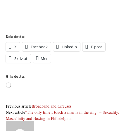
Dela detta:
X
Facebook
LinkedIn
E-post
Skriv ut
Mer
Gilla detta:
Laddar
in
…
Previous article
Broadband and Circuses
Next article
”The only time I touch a man is in the ring” – Sexuality,
Masculinity and Boxing in Philadelphia