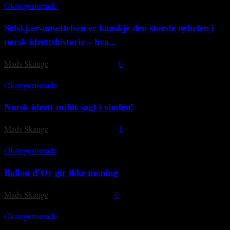
Okategoriserade
Solskjær-ansettelsen er kanskje den største nyheten i
norsk idrettshistorie – hva...
Mads Skauge
-
20 december, 2018
0
Okategoriserade
Norsk idrett mildt sagt i vinden!
Mads Skauge
-
20 december, 2018
1
Okategoriserade
Ballon d’Or gir ikke mening
Mads Skauge
-
5 december, 2018
0
Okategoriserade