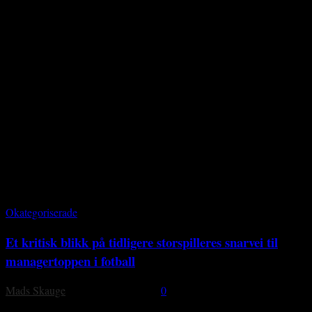
tidskomprimering, konsumkultur, ritualer, sivilisering og
sportisering, distingverende adferd, interaksjonspåskudd og
situasjonsdomestisering.[Associate Professor, Faculty of Social
Sciences, (sociology of) sport, research group RESPONSE, Nord
University, Bodø. Main interests:• Modernisation of sport:
spectatorship, supporter culture, fandom, football culture, sport
technology, fitness and youth sport in terms of club sport (organised
sport), commercial gyms and lifestyle sport. • Civil society:
inequality, individualisation, social capital, social bridging, identity
formation, social identity and self-staging. • Cultural sociology:
compression of time, consumer culture, rituals, civilisation and
sportisation, distinctive behaviour, interaction pretext and situational
domestication.]
Okategoriserade
Et kritisk blikk på tidligere storspilleres snarvei til
managertoppen i fotball
Mads Skauge
-
31 december, 2018
0