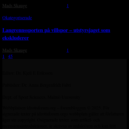
Mads Skauge
-
16 november, 2018
1
Okategoriserade
Langrennssporten på villspor – utstyrsjaget som
ekskluderer
Mads Skauge
-
16 november, 2018
1
1
...
4
5
6
Page 6 of 6
Editor: Dr. Kjell E Eriksson
Publisher: Dr. Anna Bergenfeldt Fabri
Dept. of Sport Sciences, Malmö University
Webbplatsen idrottsforum.org – forumbloggen © 2025. För
signerade texter på idrottsforum.orgs webbplats gäller att författaren
äger sin copyright. Osignerade texter, som artikel- och
recensionsintroduktioner, är skrivna av redaktören och kan fritt