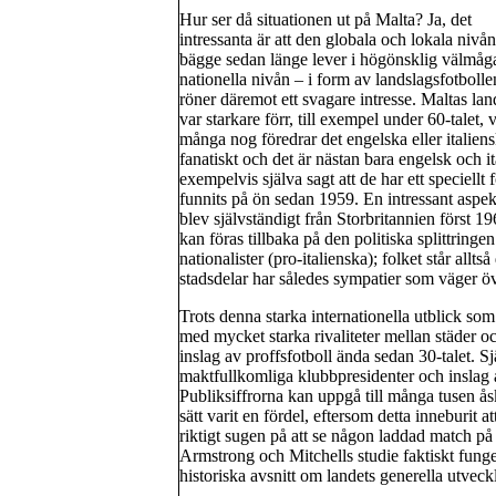
Hur ser då situationen ut på Malta? Ja, det
intressanta är att den globala och lokala nivån
bägge sedan länge lever i högönsklig välmåg
nationella nivån – i form av landslagsfotbolle
röner däremot ett svagare intresse. Maltas lan
var starkare förr, till exempel under 60-talet,
många nog föredrar det engelska eller italiens
fanatiskt och det är nästan bara engelsk och i
exempelvis själva sagt att de har ett speciellt
funnits på ön sedan 1959. En intressant aspekt
blev självständigt från Storbritannien först 1
kan föras tillbaka på den politiska splittringe
nationalister (pro-italienska); folket står allt
stadsdelar har således sympatier som väger öve
Trots denna starka internationella utblick som
med mycket starka rivaliteter mellan städer och
inslag av proffsfotboll ända sedan 30-talet. S
maktfullkomliga klubbpresidenter och inslag 
Publiksiffrorna kan uppgå till många tusen åskå
sätt varit en fördel, eftersom detta inneburit a
riktigt sugen på att se någon laddad match på
Armstrong och Mitchells studie faktiskt funge
historiska avsnitt om landets generella utveck