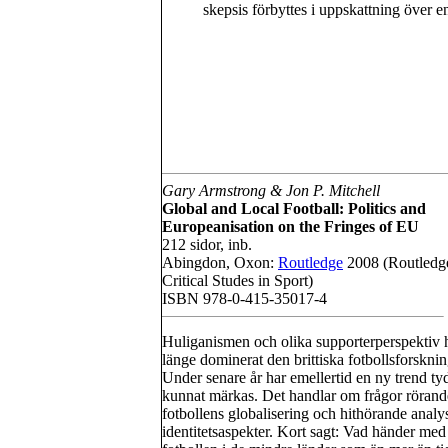
skepsis förbyttes i uppskattning över e
Gary Armstrong & Jon P. Mitchell
Global and Local Football: Politics and
Europeanisation on the Fringes of EU
212 sidor, inb.
Abingdon, Oxon:
Routledge
2008 (Routledg
Critical Studes in Sport)
ISBN 978-0-415-35017-4
Huliganismen och olika supporterperspektiv 
länge dominerat den brittiska fotbollsforskni
Under senare år har emellertid en ny trend tyd
kunnat märkas. Det handlar om frågor rörand
fotbollens globalisering och hithörande anal
identitetsaspekter. Kort sagt: Vad händer med