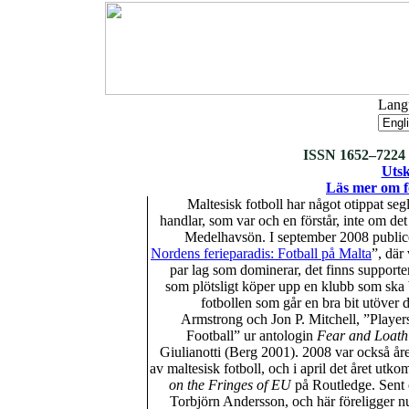
Langu
ISSN 1652–7224 :
Utsk
Läs mer om fo
Maltesisk fotboll har något otippat se
handlar, som var och en förstår, inte om det 
Medelhavsön. I september 2008 public
Nordens ferieparadis: Fotball på Malta
”, där 
par lag som dominerar, det finns supporte
som plötsligt köper upp en klubb som ska b
fotbollen som går en bra bit utöver
Armstrong och Jon P. Mitchell, ”Players
Football” ur antologin
Fear and Loath
Giulianotti (Berg 2001). 2008 var också år
av maltesisk fotboll, och i april det året utk
on the Fringes of EU
på Routledge. Sent o
Torbjörn Andersson, och här föreligger nu