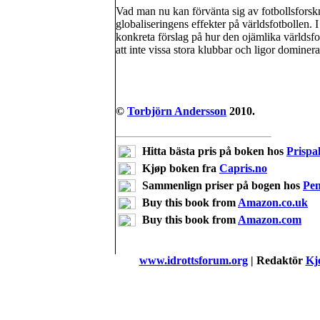
Vad man nu kan förvänta sig av fotbollsforskni
globaliseringens effekter på världsfotbollen. I
konkreta förslag på hur den ojämlika världsfot
att inte vissa stora klubbar och ligor domine
©
Torbjörn Andersson
2010.
Hitta bästa pris på boken hos
Prispal
Kjøp boken fra
Capris.no
Sammenlign priser på bogen hos
Pe
Buy this book from
Amazon.co.uk
Buy this book from
Amazon.com
www.idrottsforum.org
| Redaktör
Kje