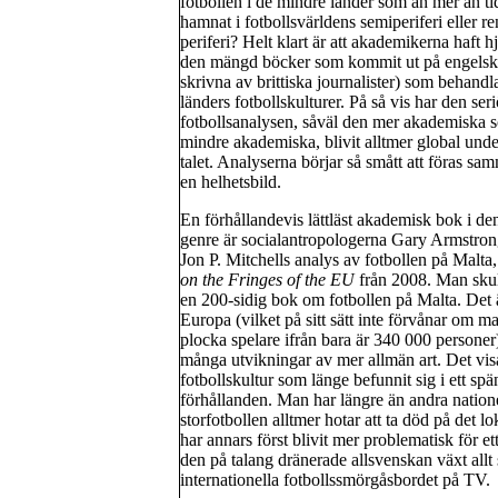
fotbollen i de mindre länder som än mer än ti
hamnat i fotbollsvärldens semiperiferi eller re
periferi? Helt klart är att akademikerna haft h
den mängd böcker som kommit ut på engelska
skrivna av brittiska journalister) som behandl
länders fotbollskulturer. På så vis har den ser
fotbollsanalysen, såväl den mer akademiska 
mindre akademiska, blivit alltmer global und
talet. Analyserna börjar så smått att föras sam
en helhetsbild.
En förhållandevis lättläst akademisk bok i de
genre är socialantropologerna Gary Armstro
Jon P. Mitchells analys av fotbollen på Malta
on the Fringes of the EU
från 2008. Man skul
en 200-sidig bok om fotbollen på Malta. Det är 
Europa (vilket på sitt sätt inte förvånar om m
plocka spelare ifrån bara är 340 000 personer
många utvikningar av mer allmän art. Det visa
fotbollskultur som länge befunnit sig i ett sp
förhållanden. Man har längre än andra nation
storfotbollen alltmer hotar att ta död på det l
har annars först blivit mer problematisk för et
den på talang dränerade allsvenskan växt all
internationella fotbollssmörgåsbordet på TV.