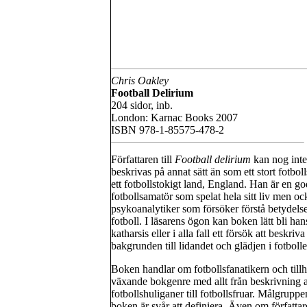
Chris Oakley
Football Delirium
204 sidor, inb.
London: Karnac Books 2007
ISBN 978-1-85575-478-2
Författaren till
Football
delirium
kan nog inte
beskrivas på annat sätt än som ett stort fotboll
ett fotbollstokigt land, England. Han är en go
fotbollsamatör som spelat hela sitt liv men oc
psykoanalytiker som försöker förstå betydels
fotboll. I läsarens ögon kan boken lätt bli han
katharsis eller i alla fall ett försök att beskriva
bakgrunden till lidandet och glädjen i fotbol
Boken handlar om fotbollsfanatikern och till
växande bokgenre med allt från beskrivning 
fotbollshuliganer till fotbollsfruar. Målgruppe
boken är svår att definiera. Även om författa