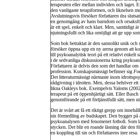
terapeuten eller mellan individen och laget. E
den vanligaste terapiformen, och liknelsen med
Avslutningsvis försöker författaren dra slutsa
en genomgång av hans barndom och orsaksförklar
är ett spel, enkelt och klart. Men, samtidigt är
njutningsfullt och lika omöjligt att ge upp som 
Som bok betraktat är den sannolikt unik och s
försöker öppna upp en ny arena genom att kop
till psykoanalytisk teori på ett relativt enkel
i de sedvanliga diskussionerna kring psyko
Författaren är delvis den som det handlar om 
profession. Kunskapsmässigt befinner sig
Foo
Det litteraturmässigt närmaste inom idrotts
rådgivning i idrotten. Men, dessa behöver ett s
likna Oakleys bok. Exempelvis Yaloms (200
terapeut på ett öppenhjärtigt sätt. Eller Bas
genomförande på ett förtjänstfullt sätt, men ut
Det är svårt att få ett riktigt grepp om innehå
sin förmedling av budskapet. Den bygger på a
psykoanalysen med fenomenet fotboll. Som lä
stycken. Det blir en roande läsning där den fö
en koppling till sin och författarens inre resa.