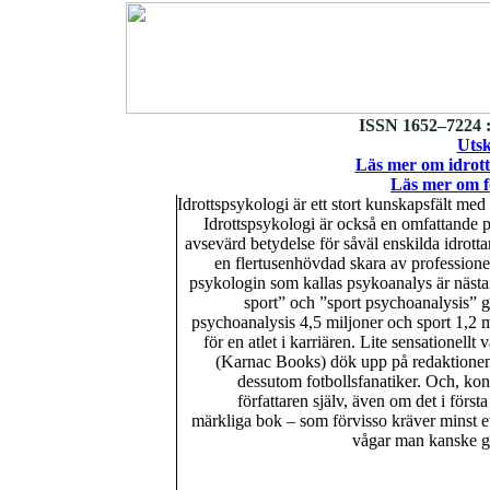
ISSN 1652–7224 :
Utsk
Läs mer om idrott
Läs mer om fo
Idrottspsykologi är ett stort kunskapsfält me
Idrottspsykologi är också en omfattande 
avsevärd betydelse för såväl enskilda idrotta
en flertusenhövdad skara av professione
psykologin som kallas psykoanalys är nästa
sport” och ”sport psychoanalysis” 
psychoanalysis 4,5 miljoner och sport 1,2 mi
för en atlet i karriären. Lite sensationellt
(Karnac Books) dök upp på redaktionen
dessutom fotbollsfanatiker. Och, kon
författaren själv, även om det i förs
märkliga bok – som förvisso kräver minst ett 
vågar man kanske giss