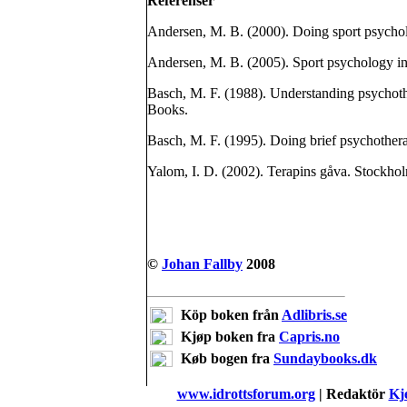
Referenser
Andersen, M. B. (2000). Doing sport psycho
Andersen, M. B. (2005). Sport psychology i
Basch, M. F. (1988). Understanding psychoth
Books.
Basch, M. F. (1995). Doing brief psychothe
Yalom, I. D. (2002). Terapins gåva. Stockhol
©
Johan Fallby
2008
Köp boken från
Adlibris.se
Kjøp boken fra
Capris.no
Køb bogen fra
Sundaybooks.dk
www.idrottsforum.org
| Redaktör
Kje