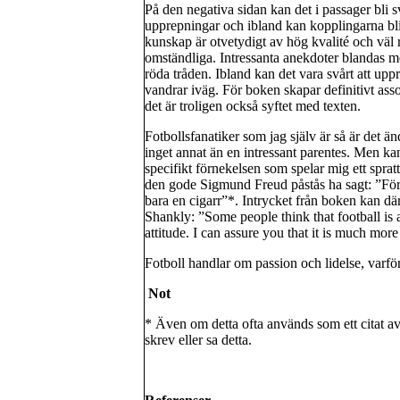
På den negativa sidan kan det i passager bli s
upprepningar och ibland kan kopplingarna bl
kunskap är otvetydigt av hög kvalité och väl 
omständliga. Intressanta anekdoter blandas me
röda tråden. Ibland kan det vara svårt att upprä
vandrar iväg. För boken skapar definitivt ass
det är troligen också syftet med texten.
Fotbollsfanatiker som jag själv är så är det ä
inget annat än en intressant parentes. Men k
specifikt förnekelsen som spelar mig ett spratt
den gode Sigmund Freud påstås ha sagt: ”För m
bara en cigarr”*. Intrycket från boken kan där
Shankly: ”Some people think that football is a
attitude. I can assure you that it is much more
Fotboll handlar om passion och lidelse, varför
Not
* Även om detta ofta används som ett citat av
skrev eller sa detta.