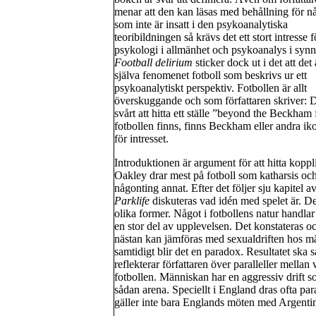
menar att den kan läsas med behållning för n
som inte är insatt i den psykoanalytiska
teoribildningen så krävs det ett stort intresse f
psykologi i allmänhet och psykoanalys i synn
Football delirium
sticker dock ut i det att det 
själva fenomenet fotboll som beskrivs ur ett
psykoanalytiskt perspektiv. Fotbollen är allt
överskuggande och som författaren skriver: D
svårt att hitta ett ställe ”beyond the Beckham
fotbollen finns, finns Beckham eller andra iko
för intresset.
Introduktionen är argument för att hitta kop
Oakley drar mest på fotboll som katharsis och
någonting annat. Efter det följer sju kapitel a
Parklife
diskuteras vad idén med spelet är. De
olika former. Något i fotbollens natur handla
en stor del av upplevelsen. Det konstateras ock
nästan kan jämföras med sexualdriften hos män
samtidigt blir det en paradox. Resultatet ska
reflekterar författaren över paralleller mellan
fotbollen. Människan har en aggressiv drift s
sådan arena. Speciellt i England dras ofta para
gäller inte bara Englands möten med Argenti