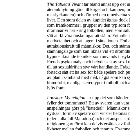
The Tableau Vivant
tar bland annat upp det u
återanknytning görs till kriget och kampen, m
misslyckanden) och därmed den omedvetna sym
livet. Den stora delen av kapitlet ägnas dock
som framkommer i grupper av den typ som fotb
drömmar vi har kring fotbollen, men som sälla
sätt att få våra önskningar att slå in. Fotbolle
medvetenhet och att agera i situationen. Fotbo
attraktionskraft till människor. Det, och stämn
stämningsläge som kan liknas vid ett drömtills
hypnosliknande tekniker som används i psyk
Freuds psykoanalys och betydelsen av sex i r
till att sexualdriften styr vårt handlande. Fråga
förtäckt sätt att ha sex för både spelare och 
av plan i samband med mål, något som kan sy
homofobi, manliga stereotyper i fotboll och 
lyfts fram.
Loosing: My religion
tar upp det som händer i
fyller det tomrummet? Ett av svaren kan vara 
anspelningar görs på ”katedral”. Människor 
dyrkas i form av spelare och vinster belönas 
(eller i alla fall Maradona) och det anspelas p
religionen gav förut kan delvis ersättas av fot
likheter mellan fotbollen och terapin. Exemp