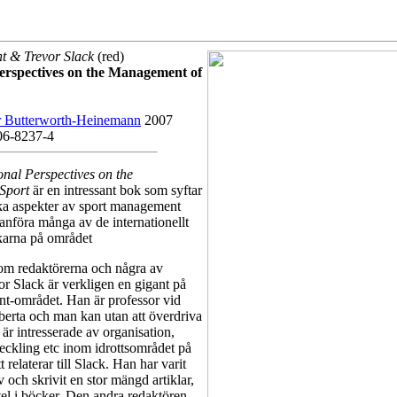
t & Trevor Slack
(red)
Perspectives on the Management of
r Butterworth-Heinemann
2007
06-8237-4
onal Perspectives on the
Sport
är en intressant bok som syftar
olika aspekter av sport management
nföra många av de internationellt
karna på området
 om redaktörerna och några av
vor Slack är verkligen en gigant på
t-området. Han är professor vid
berta och man kan utan att överdriva
 är intresserade av organisation,
eckling etc inom idrottsområdet på
tt relaterar till Slack. Han har varit
 och skrivit en stor mängd artiklar,
el i böcker. Den andra redaktören,