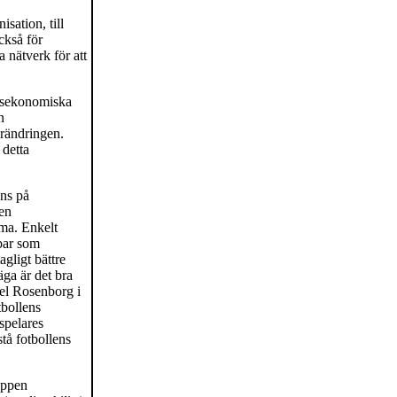
sation, till
ckså för
 nätverk för att
ttsekonomiska
n
rändringen.
 detta
ans på
den
ema. Enkelt
bar som
agligt bättre
äga är det bra
pel Rosenborg i
tbollens
 spelares
tå fotbollens
eppen