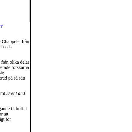
rt
p Chappelet från
, Leeds
från olika delar
lerade forskarna
sig
rad på så sätt
amt
Event and
ande i idrott. I
r att
igt för