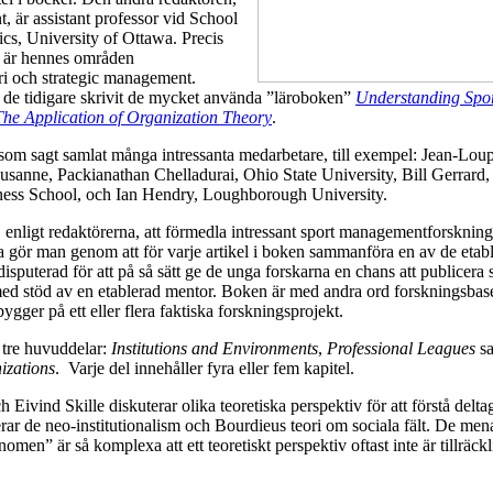
, är assistant professor vid School
cs, University of Ottawa. Precis
l är hennes områden
ri och strategic management.
 de tidigare skrivit de mycket använda ”läroboken”
Understanding Spo
The Application of Organization Theory
.
 som sagt samlat många intressanta medarbetare, till exempel: Jean-Lou
usanne, Packianathan Chelladurai, Ohio State University, Bill Gerrard
ness School, och Ian Hendry, Loughborough University.
 enligt redaktörerna, att förmedla intressant sport managementforskning 
a gör man genom att för varje artikel i boken sammanföra en av de etab
isputerad för att på så sätt ge de unga forskarna en chans att publicera 
 med stöd av en etablerad mentor. Boken är med andra ord forskningsbase
 bygger på ett eller flera faktiska forskningsprojekt.
 tre huvuddelar:
Institutions and Environments
,
Professional Leagues
s
izations
. Varje del innehåller fyra eller fem kapitel.
h Eivind Skille diskuterar olika teoretiska perspektiv för att förstå deltag
rar de neo-institutionalism och Bourdieus teori om sociala fält. De mena
omen” är så komplexa att ett teoretiskt perspektiv oftast inte är tillräckl