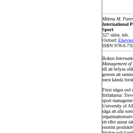
Milena M. Paren
International 
Sport
327 sidor, inb.
Oxford:
Elsevie
ISBN 978-0-75
Boken
Internati
Management of 
till att belysa 
genom att samma
mest kända fors
Först några ord
författarna: Tre
sport managemen
University of Al
säga att alla som
organisationsutv
ett eller annat sä
enormt produktiv
böcker och kapit