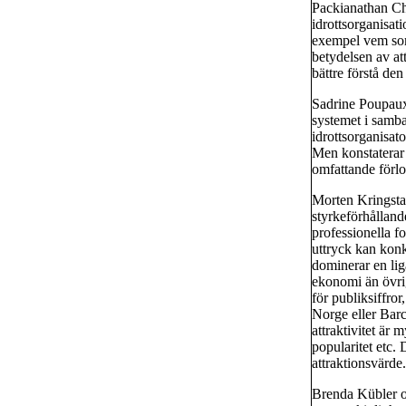
Packianathan Ch
idrottsorganisati
exempel vem som
betydelsen av at
bättre förstå d
Sadrine Poupaux 
systemet i samba
idrottsorganisa
Men konstaterar 
omfattande förlo
Morten Kringstad
styrkeförhålland
professionella f
uttryck kan kon
dominerar en lig
ekonomi än övriga
för publiksiffro
Norge eller Barc
attraktivitet är 
popularitet etc.
attraktionsvärde.
Brenda Kübler o