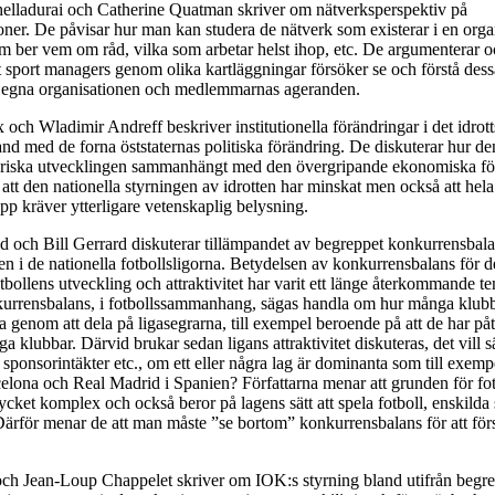
elladurai och Catherine Quatman skriver om nätverksperspektiv på
oner. De påvisar hur man kan studera de nätverk som existerar i en organi
 ber vem om råd, vilka som arbetar helst ihop, etc. De argumenterar o
t sport managers genom olika kartläggningar försöker se och förstå dessa
en egna organisationen och medlemmarnas ageranden.
och Wladimir Andreff beskriver institutionella förändringar i det idro
nd med de forna öststaternas politiska förändring. De diskuterar hur de
toriska utvecklingen sammanhängt med den övergripande ekonomiska fö
att den nationella styrningen av idrotten har minskat men också att hela
pp kräver ytterligare vetenskaplig belysning.
 och Bill Gerrard diskuterar tillämpandet av begreppet konkurrensbal
en i de nationella fotbollsligorna. Betydelsen av konkurrensbalans för 
otbollens utveckling och attraktivitet har varit ett länge återkommande t
kurrensbalans, i fotbollssammanhang, sägas handla om hur många klub
a genom att dela på ligasegrarna, till exempel beroende på att de har påt
 klubbar. Därvid brukar sedan ligans attraktivitet diskuteras, det vill s
r, sponsorintäkter etc., om ett eller några lag är dominanta som till exem
elona och Real Madrid i Spanien? Författarna menar att grunden för fo
mycket komplex och också beror på lagens sätt att spela fotboll, enskilda
 Därför menar de att man måste ”se bortom” konkurrensbalans för att förs
ch Jean-Loup Chappelet skriver om IOK:s styrning bland utifrån begr