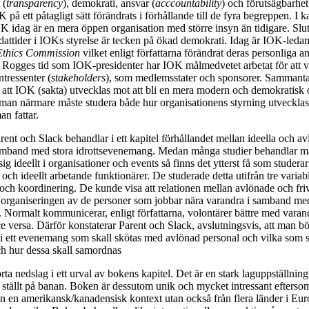
 (
transparency
), demokrati, ansvar (
acccountability
) och förutsägbarhet
på ett påtagligt sätt förändrats i förhållande till de fyra begreppen. I ka
IOK idag är en mera öppen organisation med större insyn än tidigare. Slu
attider i IOKs styrelse är tecken på ökad demokrati. Idag är IOK-leda
Ethics Commission
vilket enligt författarna förändrat deras personliga 
ogges tid som IOK-presidenter har IOK målmedvetet arbetat för att vi
tressenter (
stakeholders
), som medlemsstater och sponsorer. Sammanta
 att IOK (sakta) utvecklas mot att bli en mera modern och demokratisk 
man närmare måste studera både hur organisationens styrning utvecklas
an fattar.
ent och Slack behandlar i ett kapitel förhållandet mellan ideella och a
samband med stora idrottsevenemang. Medan många studier behandlar m
sig ideellt i organisationer och events så finns det ytterst få som studerar
och ideellt arbetande funktionärer. De studerade detta utifrån tre variabl
h koordinering. De kunde visa att relationen mellan avlönade och frivi
 organiseringen av de personer som jobbar nära varandra i samband m
. Normalt kommunicerar, enligt författarna, volontärer bättre med vara
ce versa. Därför konstaterar Parent och Slack, avslutningsvis, att man 
 i ett evenemang som skall skötas med avlönad personal och vilka som 
och hur dessa skall samordnas
rta nedslag i ett urval av bokens kapitel. Det är en stark laguppställnin
 ställt på banan. Boken är dessutom unik och mycket intressant eftersom 
 en amerikansk/kanadensisk kontext utan också från flera länder i Eur