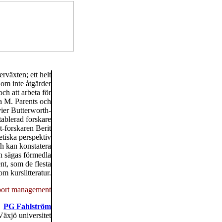
erväxten; ett helt
om inte åtgärder
och att arbeta för
na M. Parents och
ier Butterworth-
tablerad forskare
-forskaren Berit
etiska perspektiv
ch kan konstatera
an sägas förmedla
nt, som de flesta
m kurslitteratur.
ort management
PG Fahlström
Växjö universitet