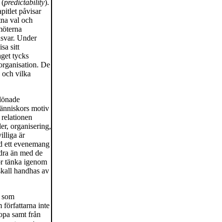
 (
predictability
).
pitlet påvisar
tna val och
möterna
ansvar. Under
sa sitt
get tycks
organisation. De
 och vilka
vlönade
änniskors motiv
 relationen
er, organisering,
lliga är
ed ett evenemang
ndra än med de
bör tänka igenom
skall handhas av
g som
författarna inte
opa samt från