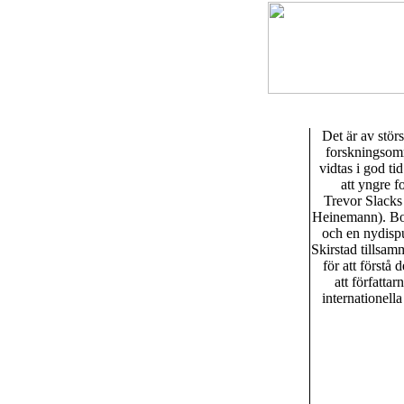
Det är av störs
forskningsomr
vidtas i god tid
att yngre f
Trevor Slacks
Heinemann). Boke
och en nydisp
Skirstad tillsa
för att förstå
att författa
internationell