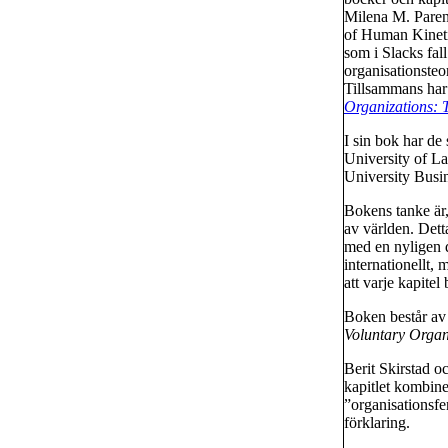
Milena M. Parent
of Human Kineti
som i Slacks fal
organisationsteo
Tillsammans har
Organizations: 
I sin bok har de
University of La
University Busi
Bokens tanke är,
av världen. Dett
med en nyligen d
internationellt,
att varje kapitel
Boken består av
Voluntary Organ
Berit Skirstad oc
kapitlet kombine
”organisationsfen
förklaring.