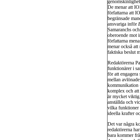
genomskinlighet
De menar att IOK 
författarna att 
begränsade mand
ansvariga inför
Samaranchs och R
oberoende mot in
författarna mena
menar också att 
faktiska beslut m
Redaktörerna Par
funktionärer i 
för att engagera 
mellan avlönade 
kommunikation oc
komplex och att
är mycket viktig
anställda och vi
vilka funktioner
ideella krafter 
Det var några ko
redaktörerna har
bara kommer från