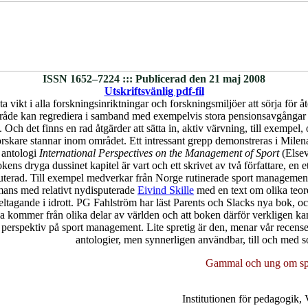
ISSN 1652–7224 ::: Publicerad den 21 maj 2008
Utskriftsvänlig pdf-fil
ta vikt i alla forskningsinriktningar och forskningsmiljöer att sörja för åt
åde kan regrediera i samband med exempelvis stora pensionsavgångar 
. Och det finns en rad åtgärder att sätta in, aktiv värvning, till exempel, 
orskare stannar inom området. Ett intressant grepp demonstreras i Mile
 antologi
International Perspectives on the Management of Sport
(Elsev
ns dryga dussinet kapitel är vart och ett skrivet av två författare, en e
uterad. Till exempel medverkar från Norge rutinerade sport management
mmans med relativt nydisputerade
Eivind Skille
med en text om olika teor
 deltagande i idrott. PG Fahlström har läst Parents och Slacks nya bok, o
rna kommer från olika delar av världen och att boken därför verkligen k
a perspektiv på sport management. Lite spretig är den, menar vår recense
antologier, men synnerligen användbar, till och med so
Gammal och ung om sp
Institutionen för pedagogik, 