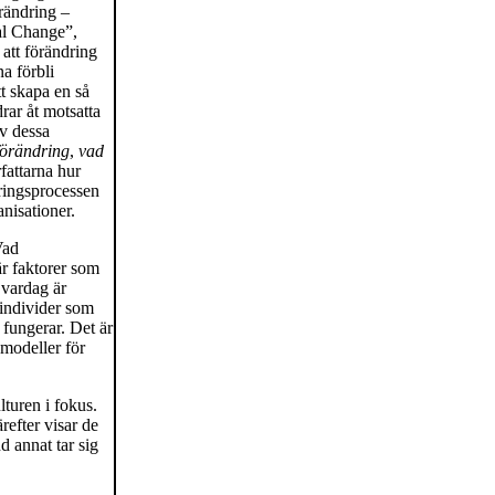
örändring –
nal Change”,
att förändring
a förbli
tt skapa en så
rar åt motsatta
av dessa
 förändring
,
vad
fattarna hur
dringsprocessen
anisationer.
Vad
är faktorer som
 vardag är
r individer som
 fungerar. Det är
 modeller för
turen i fokus.
refter visar de
d annat tar sig