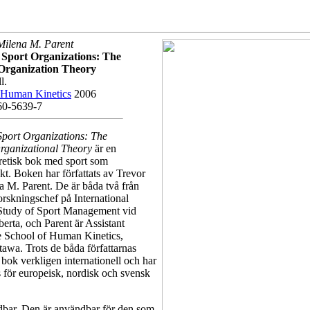
Milena M. Parent
Sport Organizations: The
 Organization Theory
l.
Human Kinetics
2006
60-5639-7
port Organizations: The
Organizational Theory
är en
retisk bok med sport som
kt. Boken har författats av Trevor
 M. Parent. De är båda två från
rskningschef på International
e Study of Sport Management vid
berta, och Parent är Assistant
he School of Human Kinetics,
tawa. Trots de båda författarnas
 bok verkligen internationell och har
s för europeisk, nordisk och svensk
bar. Den är användbar för den som