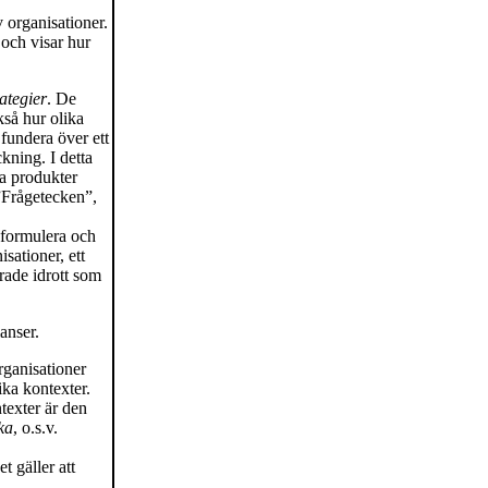
v organisationer.
 och visar hur
rategier
. De
ckså hur olika
 fundera över ett
ckning. I detta
ka produkter
 ”Frågetecken”,
n formulera och
sationer, ett
erade idrott som
anser.
rganisationer
ika kontexter.
texter är den
ka
, o.s.v.
t gäller att