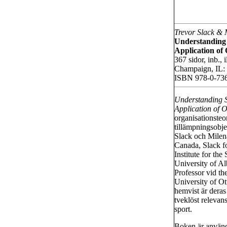
Trevor Slack & 
Understanding 
Application of
367 sidor, inb., il
Champaign, IL:
ISBN 978-0-73
Understanding S
Application of 
organisationsteo
tillämpningsobje
Slack och Milena
Canada, Slack fo
Institute for th
University of Al
Professor vid t
University of Ot
hemvist är deras
tveklöst relevan
sport.
Boken är använd