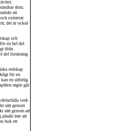
ivitet.
örändrar dem.
atiskt att
och existerat
tt, det är också
arskap och
för en hel del
gt ifrån
el del forskning
tiska redskap
kligt för en
 kan en utförlig
pitlen utgör går
delsefulla verk
rekt sätt genom
ekt sätt genom att
påstår inte att
ts bok ett