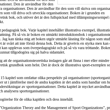
nisationer. Den är användbar för den
ra organisationer. Den är användbar för den som vill skriva om organisa
n som vill driva och utveckla organisationer. Boken är i grunden en
retisk bok, och utöver det är den fullspäckad med tillämpningsexempel 
kt.
t pedagogisk bok. Varje kapitel innehåller illustrativa exempel, illustrat
tning. På så vis är boken en utmärkt introduktionsbok i organisationst
e. Jag kan tänka mig att boken utgör utmärkt läsning för någon som stud
är svårt att inte förstå denna bok. Detta är givetvis en styrka men kan
t kan upplevas som överpedagogiskt och på så vis vara tröttande. Boke
kunnat tillgodogöra sig på halva sidantalet.
 att de organisationsteoretiska inslagen går att finna i mer eller mindre
retisk grundbok som helst. Det är dock de illustrativa sport-exemplen s
15 kapitel som omfattar olika perspektiv på organisationer (sportorgani
ker ut i jämförelse med de andra kapitlen är det andra som handlar om 
dersökningar av sportorganisationer. Detta kapitel är mycket användba
ch analysera sportorganisationer.
ogörelse för de olika kapitlen och dess innehåll.
t, ”Organization Theory and the Management of Sport Organizations”, p