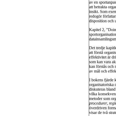
av en sportanpas
att betrakta orga
insikt. Som exe
redogör författa
disposition och 
Kapitel 2, ”Doi
sportorganisatio
datainsamlingsm
Det tredje kapit
att förstå organi
effektivitet är d
som kan vara aktu
kan förstås och 
av mål och effekt
I bokens fjärde 
organisatoriska
diskuteras bland
vilka konsekvens
metoder som orga
procedurer
,
regl
överdriven formal
visar de två stra