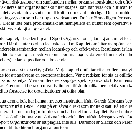
r även diskussioner om sambanden mellan organisationskultur och effekt
iskuteras hur organisationskulturer skapas, kan hanteras och hur man f
 det avslutande avsnittet är att kulturer är svårhanterliga. Det är problem
eningssystem som bär upp en verksamhet. De har förmodligen formats 
. Det är inte bara problematiskt att manipulera en kultur rent operativt se
skt tvivelaktigt att göra det.
e kapitel, ”Leadership and Sport Organizations”, tar sig an ämnet led
er. Här diskuteras olika ledarskapsstilar. Kapitlet omfattar redogörelser 
dersökt sambanden mellan ledarskap och effektivitet. Resultaten är lån
t lite forskning har bedrivits om sport managers, däremot finns det en h
chers) ledarskapsstilar och beteenden.
m en analytisk verktygslåda. Varje kapitel omfattar ett eller flera analy
för att analysera en sportorganisation. Varje redskap för sig är otillräc
nisationsanalys. Men om flera redskap (perspektiv) används tillsammans
s. Genom att betrakta organisationer utifrån de olika perspektiv som ka
 djup förståelse for organisationer på olika plan.
 att denna bok har hämtat mycket inspiration ifrån Gareth Morgans bety
taforer
från 1999 – detta på ett såväl direkt som indirekt sätt. På ett di
fererar till och redogör för dess innehåll i det första kapitlet. På ett indir
ch 14 skulle kunna vara skrivna helt och hållet utifrån Morgans verk. Jag 
Sport Organizations
är ett plagiat, inte alls. Däremot är Slacks och Paren
t till traditionell organisationsteori.