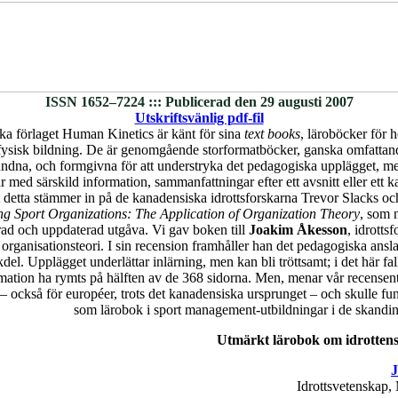
ISSN 1652–7224 ::: Publicerad den 29 augusti 2007
Utskriftsvänlig pdf-fil
a förlaget Human Kinetics är känt för sina
text books
, läroböcker för h
 fysisk bildning. De är genomgående storformatböcker, ganska omfattand
bundna, och formgivna för att understryka det pedagogiska upplägget, m
 med särskild information, sammanfattningar efter ett avsnitt eller ett ka
t detta stämmer in på de kanadensiska idrottsforskarna Trevor Slacks o
g Sport Organizations: The Application of Organization Theory
, som n
rad och uppdaterad utgåva. Vi gav boken till
Joakim Åkesson
, idrotts
r organisationsteori. I sin recension framhåller han det pedagogiska ans
del. Upplägget underlättar inlärning, men kan bli tröttsamt; i det här fa
ation ha rymts på hälften av de 368 sidorna. Men, menar vår recensent,
 – också för européer, trots det kanadensiska ursprunget – och skulle f
som lärobok i sport management-utbildningar i de skandin
Utmärkt lärobok om idrottens
J
Idrottsvetenskap