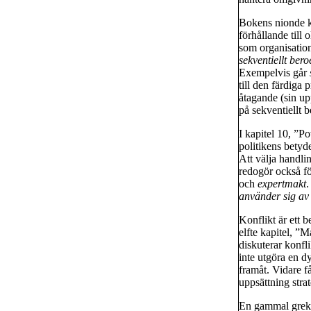
Bokens nionde ka
förhållande till 
som organisation
sekventiellt ber
Exempelvis går
till den färdiga 
åtagande (sin up
på sekventiellt 
I kapitel 10, ”P
politikens betyde
Att välja handli
redogör också fö
och
expertmakt
.
använder sig av 
Konflikt är ett 
elfte kapitel, ”
diskuterar konfl
inte utgöra en d
framåt. Vidare få
uppsättning strat
En gammal grek (