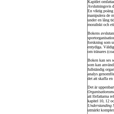
Kapitlet omfatta
Avslutningsvis d
En viktig poäng i
manipulera de m
under en lång tid
moraliskt och eti
Bokens avslutand
sportorganisation
forskning som un
entydiga. Väldig
om tränares (coa
Boken kan ses so
som kan användas 
fullständig orga
analys genomföra
det att skaffa en
Det är uppenbart
Organisationsme
att författarna re
kapitel 10, 12 o
Understanding 
utmärkt komplemen