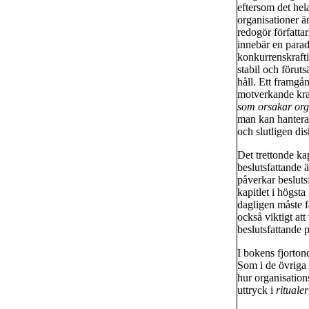
eftersom det hel
organisationer ä
redogör författa
innebär en parad
konkurrenskrafti
stabil och förut
håll. Ett framgå
motverkande kraf
som orsakar org
man kan hantera 
och slutligen dis
Det trettonde ka
beslutsfattande ä
påverkar besluts
kapitlet i högsta
dagligen måste f
också viktigt att
beslutsfattande 
I bokens fjorton
Som i de övriga 
hur organisation
uttryck i
ritualer