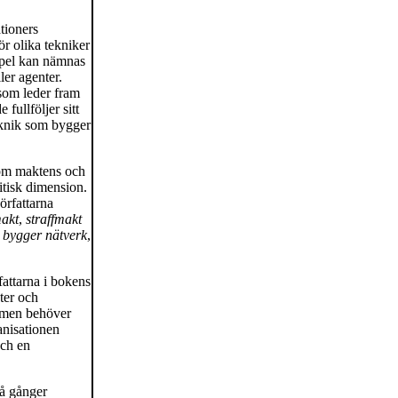
tioners
ör olika tekniker
mpel kan nämnas
ler agenter.
 som leder fram
fullföljer sitt
teknik som bygger
n om maktens och
litisk dimension.
örfattarna
akt
,
straffmakt
e
bygger nätverk
,
fattarna i bokens
ter och
d men behöver
anisationen
och en
vå gånger