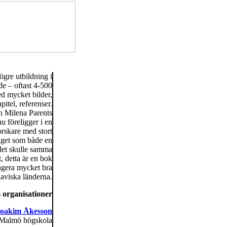
ögre utbildning i
e – oftast 4-500
ed mycket bilder,
pitel, referenser.
ch Milena Parents
u föreligger i en
forskare med stort
laget som både en
llet skulle samma
 detta är en bok
ungera mycket bra
aviska länderna.
 organisationer
oakim Åkesson
, Malmö högskola