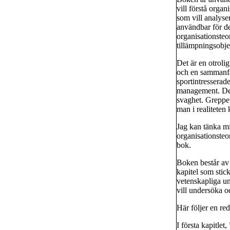
vill förstå orga
som vill analyse
användbar för de
organisationsteo
tillämpningsobje
Det är en otrolig
och en sammanfat
sportintresserad
management. Det 
svaghet. Greppe
man i realiteten 
Jag kan tänka mig
organisationsteo
bok.
Boken består av 
kapitel som stic
vetenskapliga un
vill undersöka o
Här följer en red
I första kapitle