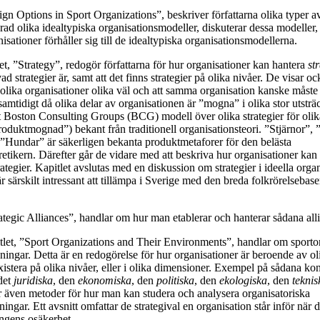
sign Options in Sport Organizations”, beskriver författarna olika typer a
rad olika idealtypiska organisationsmodeller, diskuterar dessa modeller,
nisationer förhåller sig till de idealtypiska organisationsmodellerna.
tlet, ”Strategy”, redogör författarna för hur organisationer kan hantera
st
vad strategier är, samt att det finns strategier på olika nivåer. De visar o
r olika organisationer olika väl och att samma organisation kanske måste
r samtidigt då olika delar av organisationen är ”mogna” i olika stor utsträ
ilt Boston Consulting Groups (BCG) modell över olika strategier för oli
oduktmognad”) bekant från traditionell organisationsteori. ”Stjärnor”,
”Hundar” är säkerligen bekanta produktmetaforer för den belästa
retikern. Därefter går de vidare med att beskriva hur organisationer ka
tegier. Kapitlet avslutas med en diskussion om strategier i ideella organi
r särskilt intressant att tillämpa i Sverige med den breda folkrörelsebas
rategic Alliances”, handlar om hur man etablerar och hanterar sådana alli
tlet, ”Sport Organizations and Their Environments”, handlar om sporto
ingar. Detta är en redogörelse för hur organisationer är beroende av ol
istera på olika nivåer, eller i olika dimensioner. Exempel på sådana kon
 det
juridiska
, den
ekonomiska
, den
politiska
, den
ekologiska
, den
teknis
r även metoder för hur man kan studera och analysera organisatoriska
ngar. Ett avsnitt omfattar de strategival en organisation står inför när de
ngens osäkerhet.