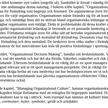
a tiden kommer nytt vatten (ungefär så). Samhället är försatt i ständig f
r inte undantagna denna naturlag. I bokens tolfte kapitel, ”Organizatio
rna för förändring som begrepp och fenomen. De argumenterar även för 
ox för varje organisation. Organisationer måste förändra sig för att kunn
ga, och samtidigt finns det en strävan bland organisatoriska ledningar a
sägbar organisation som möjligt. Detta är problematiskt då dessa krafter d
ngsrikt organisatoriskt ledarskap är beroende av en passande hantering 
ter. Författarna redogör även för
olika sätt att betrakta organisatorisk
anisatorisk förändring
och
motstånd till förändring
. Dessutom visar för
förändring och dess motstånd. De beskriver även olika stadier i förän
kuterar de hur innovationer kan leda till positiva förändringar i sportorg
pitlet, ”Organizational Decision Making”, handlar om beslutsfattande. 
r, vad det innebär och hur det ska förstås. Säkerhet, osäkerhet och risk 
fattande. Eftersom beslutsfattande är en viktig del av en sport managers
 grad relevant sett ur ett sport management-perspektiv. Det är viktigt fö
atta viktiga beslut att vara medvetna om hur beslutsprocessen ser ut och
 veta hur beslutsfattande kan påverka organisationens effektivitet. Olika
presenteras också.
de kapitel, ”Managing Organizational Culture”, hamnar organisationskul
kapitlen börjar författarna med att redogöra för begreppets innebörd. Dä
skulturer kan ta sig i uttryck. Som exempel kan nämnas att kulturer blan
,
ceremonier
,
myter
,
symboler
,
språk
och
artefakter
.