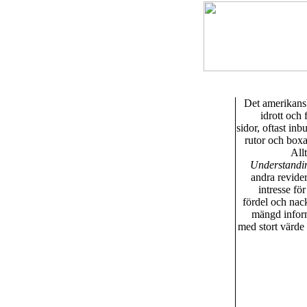
Det amerikansk
idrott och
sidor, oftast in
rutor och boxar
All
Understandin
andra revide
intresse fö
fördel och nack
mängd inform
med stort värde