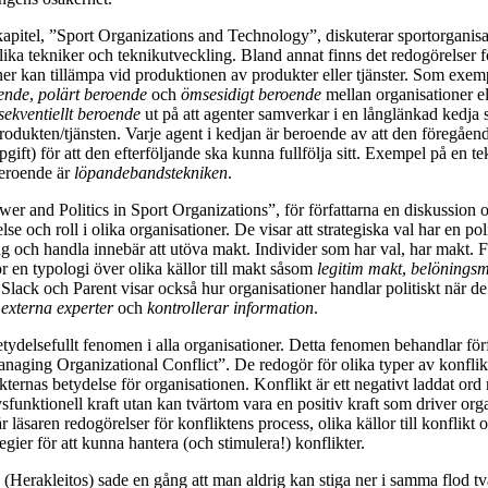
pitel, ”Sport Organizations and Technology”, diskuterar sportorganisa
olika tekniker och teknikutveckling. Bland annat finns det redogörelser f
er kan tillämpa vid produktionen av produkter eller tjänster. Som exe
oende
,
polärt beroende
och
ömsesidigt beroende
mellan organisationer el
sekventiellt beroende
ut på att agenter samverkar i en långlänkad kedja
produkten/tjänsten. Varje agent i kedjan är beroende av att den föregående 
pgift) för att den efterföljande ska kunna fullfölja sitt. Exempel på en 
beroende är
löpandebandstekniken
.
ower and Politics in Sport Organizations”, för författarna en diskussio
lse och roll i olika organisationer. De visar att strategiska val har en po
ng och handla innebär att utöva makt. Individer som har val, har makt. F
r en typologi över olika källor till makt såsom
legitim makt
,
belöningsm
 Slack och Parent visar också hur organisationer handlar politiskt när d
externa experter
och
kontrollerar
information
.
betydelsefullt fenomen i alla organisationer. Detta fenomen behandlar för
Managing Organizational Conflict”. De redogör för olika typer av konflik
ikternas betydelse för organisationen. Konflikt är ett negativt laddat or
ysfunktionell kraft utan kan tvärtom vara en positiv kraft som driver org
r läsaren redogörelser för konfliktens process, olika källor till konflikt 
egier för att kunna hantera (och stimulera!) konflikter.
Herakleitos) sade en gång att man aldrig kan stiga ner i samma flod t