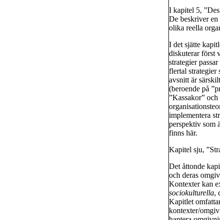
I kapitel 5, ”De
De beskriver en 
olika reella orga
I det sjätte kapi
diskuterar först 
strategier passa
flertal strategie
avsnitt är särsk
(beroende på ”pr
”Kassakor” och 
organisationsteo
implementera stra
perspektiv som ä
finns här.
Kapitel sju, ”St
Det åttonde kapi
och deras omgivn
Kontexter kan ex
sociokulturella
,
Kapitlet omfatta
kontexter/omgivni
hantera omgivni