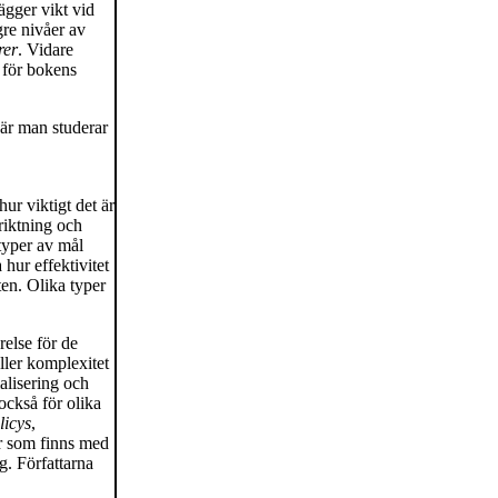
ägger vikt vid
gre nivåer av
rer
. Vidare
 för bokens
är man studerar
ur viktigt det är
nriktning och
 typer av mål
 hur effektivitet
en. Olika typer
relse för de
ller komplexitet
malisering och
också för olika
licys
,
or som finns med
g. Författarna