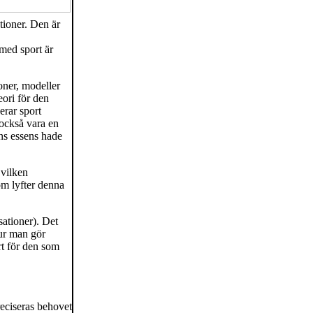
tioner. Den är
med sport är
ioner, modeller
eori för den
erar sport
 också vara en
ns essens hade
 vilken
om lyfter denna
sationer). Det
hur man gör
rt för den som
reciseras behovet