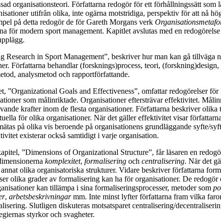
sad organisationsteori. Författarna redogör för ett förhållningssätt som l
nisationer utifrån olika, inte ogärna motstridiga, perspektiv för att nå hö
mpel på detta redogör de för Gareth Morgans verk
Organisationsmetafo
rna för modern sport management. Kapitlet avslutas med en redogörelse
upplägg.
ng Research in Sport Management”, beskriver hur man kan gå tillväga n
ner. Författarna behandlar (forsknings)process, teori, (forskning)design,
etod, analysmetod och rapportförfattande.
let, ”Organizational Goals and Effectiveness”, omfattar redogörelser för h
sationer som målinriktade. Organisationer eftersträvar effektivitet. Måli
rivande krafter inom de flesta organisationer. Författarna beskriver olika
ella för olika organisationer. När det gäller effektivitet visar författarna
mätas på olika vis beroende på organisationens grundläggande syfte/syft
ivitet existerar också samtidigt i varje organisation.
kapitel, ”Dimensions of Organizational Structure”, får läsaren en redogö
 dimensionerna
komplexitet
,
formalisering
och
centralisering
. När det gä
 annat olika organisatoriska strukturer. Vidare beskriver författarna for
er olika grader av formalisering kan ha för organisationer. De redogör 
nisationer kan tillämpa i sina formaliseringsprocesser, metoder som
po
er
,
arbetsbeskrivningar
mm. Inte minst lyfter författarna fram vilka far
isering. Slutligen diskuteras motsatsparet centralisering/decentraliserin
tegiernas styrkor och svagheter.