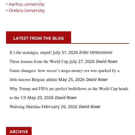
•
Aarhus university
•
Örebro University
LATEST FROM THE BLOG
It’s the nostalgia, stupid!
July 31, 2026
Erkki Vetten­­niemi
Three lessons from the World Cup
July 27, 2026
David Rowe
Game changers: how soccer’s mega‑money era was sparked by a
little‑known Belgian athlete
May 25, 2026
David Rowe
Why Trump and FIFA are perfect bedfellows as the World Cup heads
to the US
May 20, 2026
David Rowe
Waltzing Matildas
February 26, 2026
David Rowe
ARCHIVE