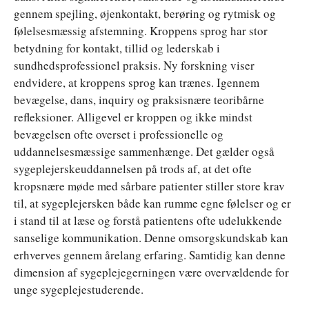
gennem spejling, øjenkontakt, berøring og rytmisk og
følelsesmæssig afstemning. Kroppens sprog har stor
betydning for kontakt, tillid og lederskab i
sundhedsprofessionel praksis. Ny forskning viser
endvidere, at kroppens sprog kan trænes. Igennem
bevægelse, dans, inquiry og praksisnære teoribårne
refleksioner. Alligevel er kroppen og ikke mindst
bevægelsen ofte overset i professionelle og
uddannelsesmæssige sammenhænge. Det gælder også
sygeplejerskeuddannelsen på trods af, at det ofte
kropsnære møde med sårbare patienter stiller store krav
til, at sygeplejersken både kan rumme egne følelser og er
i stand til at læse og forstå patientens ofte udelukkende
sanselige kommunikation. Denne omsorgskundskab kan
erhverves gennem årelang erfaring. Samtidig kan denne
dimension af sygeplejegerningen være overvældende for
unge sygeplejestuderende.