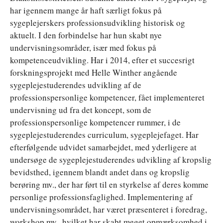
har igennem mange år haft særligt fokus på
sygeplejerskers professionsudvikling historisk og
aktuelt. I den forbindelse har hun skabt nye
undervisningsområder, især med fokus på
kompetenceudvikling. Har i 2014, efter et succesrigt
forskningsprojekt med Helle Winther angående
sygeplejestuderendes udvikling af de
professionspersonlige kompetencer, fået implementeret
undervisning ud fra det koncept, som de
professionspersonlige kompetencer rummer, i de
sygeplejestuderendes curriculum, sygeplejefaget. Har
efterfølgende udvidet samarbejdet, med yderligere at
undersøge de sygeplejestuderendes udvikling af kropslig
bevidsthed, igennem blandt andet dans og kropslig
berøring mv., der har ført til en styrkelse af deres komme
personlige professionsfaglighed. Implementering af
undervisningsområdet, har været præsenteret i foredrag,
workshop mv., hvilket har skabt meget opmærksomhed i