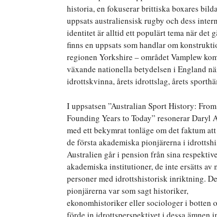
historia, en fokuserar brittiska boxares bi
uppsats australiensisk rugby och dess intern
identitet är alltid ett populärt tema när det g
finns en uppsats som handlar om konstruktio
regionen Yorkshire – området Vamplew komm
växande nationella betydelsen i England när 
idrottskvinna, årets idrottslag, årets sporthä
I uppsatsen ”Australian Sport History: From
Founding Years to Today” resonerar Daryl 
med ett bekymrat tonläge om det faktum att
de första akademiska pionjärerna i idrottshis
Australien går i pension från sina respektiv
akademiska institutioner, de inte ersätts av 
personer med idrottshistorisk inriktning. De
pionjärerna var som sagt historiker,
ekonomhistoriker eller sociologer i botten 
förde in idrottsperspektivet i dessa ämnen i