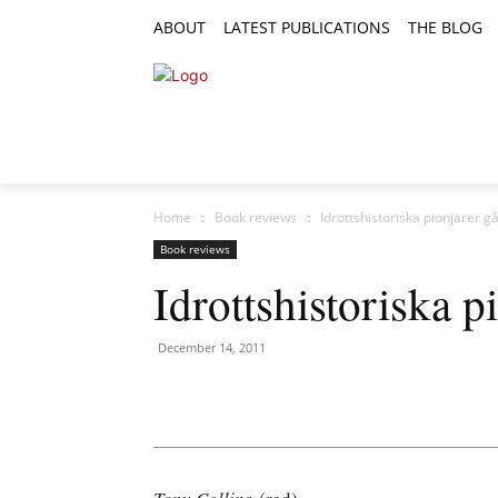
ABOUT
LATEST PUBLICATIONS
THE BLOG
RESEARCH ARTICLES
FEATURE AR
Home
Book reviews
Idrottshistoriska pionjärer g
Book reviews
Idrottshistoriska p
December 14, 2011