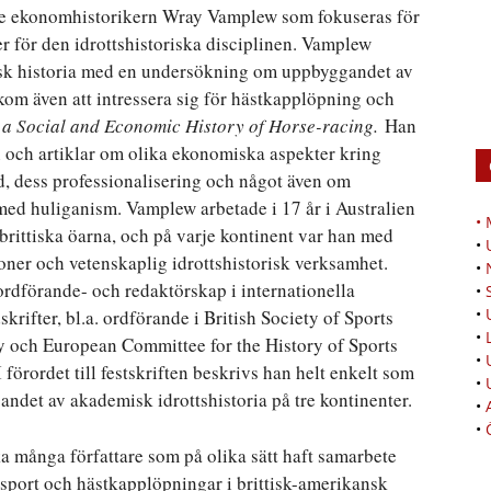
ske ekonomhistorikern Wray Vamplew som fokuseras för
r för den idrottshistoriska disciplinen. Vamplew
misk historia med en undersökning om uppbyggandet av
 kom även att intressera sig för hästkapplöpning och
: a Social and Economic History of Horse-racing.
Han
en och artiklar om olika ekonomiska aspekter kring
d, dess professionalisering och något även om
med huliganism. Vamplew arbetade i 17 år i Australien
•
brittiska öarna, och på varje kontinent var han med
•
oner och vetenskaplig idrottshistorisk verksamhet.
•
rdförande- och redaktörskap i internationella
•
•
skrifter, bl.a. ordförande i British Society of Sports
•
ry och European Committee for the History of Sports
•
I förordet till festskriften beskrivs han helt enkelt som
•
ndet av akademisk idrottshistoria på tre kontinenter.
•
•
ka många författare som på olika sätt haft samarbete
port och hästkapplöpningar i brittisk-amerikansk