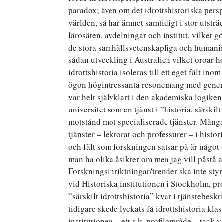
paradox; även om det idrottshistoriska pers
världen, så har ämnet samtidigt i stor utsträ
lärosäten, avdelningar och institut, vilket g
de stora samhällsvetenskapliga och humanist
sådan utveckling i Australien vilket oroar h
idrottshistoria isoleras till ett eget fält i
ögon högintressanta resonemang med generell 
var helt självklart i den akademiska logiken
universitet som en tjänst i ”historia, särskilt
motstånd mot specialiserade tjänster. Många 
tjänster – lektorat och professurer – i histor
och fält som forskningen satsar på är något 
man ha olika åsikter om men jag vill påstå a
Forskningsinriktningar/trender ska inte styra
vid Historiska institutionen i Stockholm, pr
”särskilt idrottshistoria” kvar i tjänstebeskr
tidigare skede lyckats få idrottshistoria kla
institutionen – ett s.k. profilområde – tack 