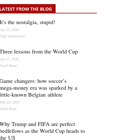
LATEST FROM THE BLOG
It’s the nostalgia, stupid!
July 31, 2026
Erkki Vetten­­niemi
Three lessons from the World Cup
July 27, 2026
David Rowe
Game changers: how soccer’s
mega‑money era was sparked by a
little‑known Belgian athlete
May 25, 2026
David Rowe
Why Trump and FIFA are perfect
bedfellows as the World Cup heads to
the US