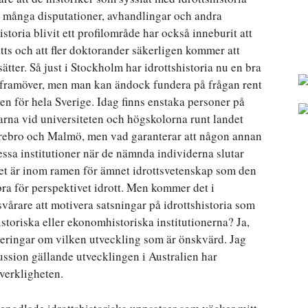
s många disputationer, avhandlingar och andra
storia blivit ett profilområde har också inneburit att
satts och att fler doktorander säkerligen kommer att
ätter. Så just i Stockholm har idrottshistoria nu en bra
g framöver, men man kan ändock fundera på frågan rent
en för hela Sverige. Idag finns enstaka personer på
garna vid universiteten och högskolorna runt landet
, Örebro och Malmö, men vad garanterar att någon annan
dessa institutioner när de nämnda individerna slutar
t det är inom ramen för ämnet idrottsvetenskap som den
r bra för perspektivet idrott. Men kommer det i
svårare att motivera satsningar på idrottshistoria som
storiska eller ekonomhistoriska institutionerna? Ja,
rderingar om vilken utveckling som är önskvärd. Jag
kussion gällande utvecklingen i Australien har
verkligheten.