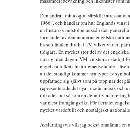
massmediabevakning och inkomster som m
Den andra i mina ögon särskilt intressanta
1966”, och handlar om hur Englands vinst i 
en historisk milstolpe också i den generella
formandet av den moderna engelska nationel
ha sett finalen direkt i TV, vilket var ett pa
tidigare. En mycket stor del av det engelsk
i övrigt den dagen. VM-vinsten är stadigt f
engelska folkets historiemedvetande – även
att det ständigt kommer nya typer av symbol
uppfattade sig självt som på topp när det
representerade det nya i mode, musik och un
tolkades också som en definitiv markering h
var mest framgångsrikt. För flertalet engel
mycket värdefullt och nostalgiskt nationali
Avslutningsvis vill jag också omnämna en