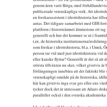
genom åren varit flitiga, med förhållandevi
publicerade vetenskapliga verk. Att idrottshi
en forskarassistent i idrottshistoria har till
antas. Det tidigare samarbetet med GIH forts
plattform i historieämnet åtminstone ett ta
generellt och hur det kommer se ut i framtid
t.ex. de historiska institutionerna/avdelnin
som forskar i idrottshistoria, bl.a. i Umeå
person tar vid med just idrottshistoria vid 
eller kanske flyttar? Generellt är det så at
största tillväxten nu sker, vilket givetvis ä
förlängningen innebära att det faktiskt blir 
vetenskapligt område på de historiska, idéhi
här kan givetvis inga svar ges eller ens vä
tycker dock det är intressant att Adairs dis
paralleller också i den svenska akademiska 