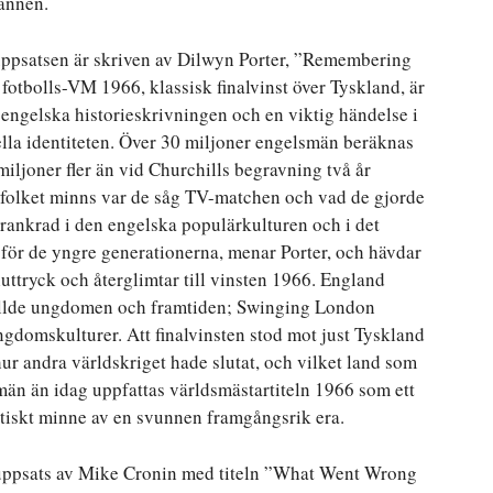
ännen.
 uppsatsen är skriven av Dilwyn Porter, ”Remembering
fotbolls-VM 1966, klassisk finalvinst över Tyskland, är
 engelska historieskrivningen och en viktig händelse i
la identiteten. Över 30 miljoner engelsmän beräknas
r miljoner fler än vid Churchills begravning två år
a folket minns var de såg TV-matchen och vad de gjorde
örankrad i den engelska populärkulturen och i det
 för de yngre generationerna, menar Porter, och hävdar
uttryck och återglimtar till vinsten 1966. England
 gällde ungdomen och framtiden; Swinging London
gdomskulturer. Att finalvinsten stod mot just Tyskland
ur andra världskriget hade slutat, och vilket land som
smän än idag uppfattas världsmästartiteln 1966 som ett
stiskt minne av en svunnen framgångsrik era.
 uppsats av Mike Cronin med titeln ”What Went Wrong