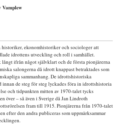
ay Vamplew
 historiker, ekonomhistoriker och sociologer att
ade idrottens utveckling och roll i samhället.
 långt ifrån något självklart och de första pionjärerna
emiska salongerna då idrott knappast betraktades som
tenskapliga sammanhang. De idrottshistoriska
innan de steg för steg lyckades föra in idrottshistoria
else och tidpunkten mitten av 1970-talet tycks
 över – så även i Sverige då Jan Lindroth
tsrörelsen fram till 1915. Pionjärerna från 1970-talet
iften efter den andra publiceras som uppmärksammar
ecklingen.