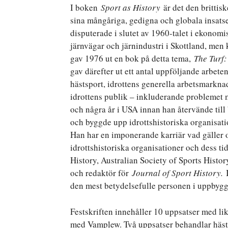
I boken
Sport as History
är det den britti
sina mångåriga, gedigna och globala insatse
disputerade i slutet av 1960-talet i ekono
järnvägar och järnindustri i Skottland, men
gav 1976 ut en bok på detta tema,
The Turf
gav därefter ut ett antal uppföljande arbet
hästsport, idrottens generella arbetsmarkna
idrottens publik – inkluderande problemet 
och några år i USA innan han återvände till 
och byggde upp idrottshistoriska organisati
Han har en imponerande karriär vad gäller o
idrottshistoriska organisationer och dess tid
History, Australian Society of Sports Histo
och redaktör för
Journal of Sport History.
den mest betydelsefulle personen i uppbygga
Festskriften innehåller 10 uppsatser med li
med Vamplew. Två uppsatser behandlar hästs