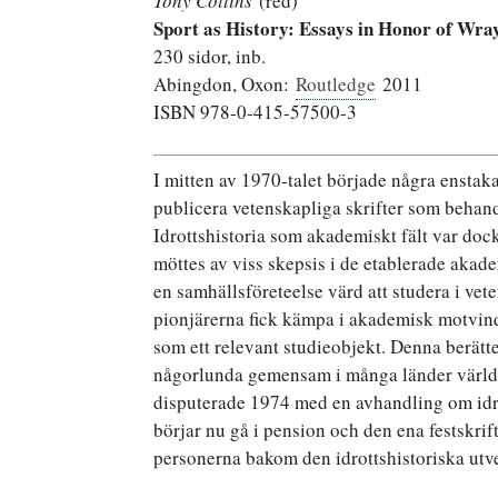
Tony Collins
(red)
Sport as History: Essays in Honor of Wr
230 sidor, inb.
Abingdon, Oxon:
Routledge
2011
ISBN 978-0-415-57500-3
I mitten av 1970-talet började några enstaka
publicera vetenskapliga skrifter som behandl
Idrottshistoria som akademiskt fält var dock
möttes av viss skepsis i de etablerade akad
en samhällsföreteelse värd att studera i ve
pionjärerna fick kämpa i akademisk motvind 
som ett relevant studieobjekt. Denna berätt
någorlunda gemensam i många länder världen
disputerade 1974 med en avhandling om idrot
börjar nu gå i pension och den ena festskr
personerna bakom den idrottshistoriska utv