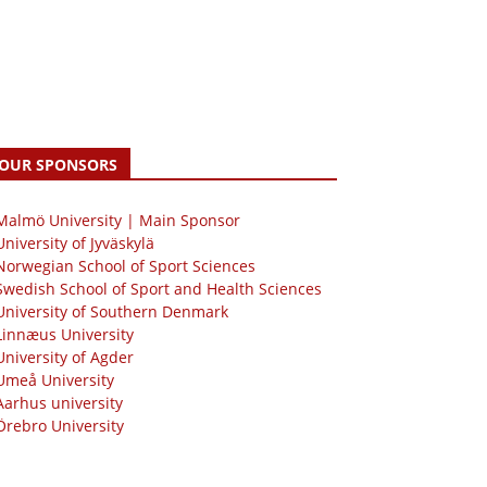
OUR SPONSORS
 Malmö University | Main Sponsor
University of Jyväskylä
Norwegian School of Sport Sciences
Swedish School of Sport and Health Sciences
University of Southern Denmark
Linnæus University
University of Agder
Umeå University
Aarhus university
Örebro University