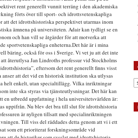
pektivet rent generellt vunnit terräng i den akademiska
ckning förts över till sport- och idrottsvetenskapliga
ör att det idrottshistoriska perspektivet utarmas inom
iska ämnena på universiteten. Adair kan tydligt se en
onom och han vill se åtgärder för att motverka att
nom de sportvetenskapliga enheterna.Det här är i mina
bäring, också för oss i Sverige. Vi vet ju att det inte
 att återutlysa Jan Lindroths professur vid Stockholms
 idrottshistoria”, eftersom det rent generellt finns visst
anser att det vid en historisk institution ska utlysas
Ar
ia helt enkelt, utan specialtillägg. Vilka inriktningar
som inte ska styras via tjänsteutlysningar. Det här kan
tt en utbredd uppfattning i hela universitetsvärlden är:
s uppifrån. Nu blev det bra till slut för idrottshistoria
ofessuren är nyligen tillsatt med specialinriktningen
ivningen. Till viss del räddades detta genom att vi i ett
ssat som ett prioriterat forskningsområde vid
vare att de historiker som sysslat med idrottshistoria