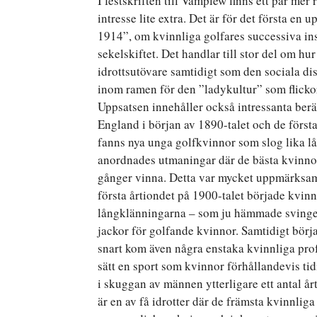
I festskriften till Vamplew finns ett par me
intresse lite extra. Det är för det första e
1914”, om kvinnliga golfares successiva ins
sekelskiftet. Det handlar till stor del om h
idrottsutövare samtidigt som den sociala di
inom ramen för den ”ladykultur” som flickor 
Uppsatsen innehåller också intressanta berät
England i början av 1890-talet och de första
fanns nya unga golfkvinnor som slog lika l
anordnades utmaningar där de bästa kvinnor
gånger vinna. Detta var mycket uppmärksa
första årtiondet på 1900-talet började kvin
långklänningarna – som ju hämmade svingen e
jackor för golfande kvinnor. Samtidigt bö
snart kom även några enstaka kvinnliga profe
sätt en sport som kvinnor förhållandevis tid
i skuggan av männen ytterligare ett antal årt
är en av få idrotter där de främsta kvinnlig