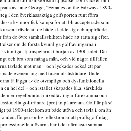
r renodlade idrottshistoriska uppsatser som väcker mitt
n uppsats av Jane George, ”Females on the Fairways 1890-
teg i den överklassaktiga golfsporten runt förra
ur dessa kvinnor fick kämpa för att bli accepterade som
skursen krävde att de både klädde sig och uppträdde
från de övre samhällsskikten hade att rätta sig efter.
telser om de första kvinnliga golftävlingarna i
 kvinnliga stjärnspelarna i början av 1900-talet. Där
ångt och bra som många män, och vid några tillfällen
na tävlade mot män – och lyckades också ett par
mmade evenemang med tusentals åskådare. Under
norna få lägga av de otympliga och dysfunktionella
n hel del – och istället skapades bl.a. särskilda
rjade mer regelbundna mixedtävlingar förekomma och
ssionella golftränare (pro) in på arenan. Golf är på så
igt på 1900-talet kom att både utöva och tävla i, om än
ionden. En personlig reflektion är att proffsgolf idag
a professionella utövarna har i det närmaste samma