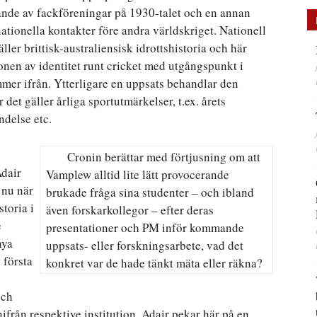
ldande av fackföreningar på 1930-talet och en annan
ationella kontakter före andra världskriget. Nationell
äller brittisk-australiensisk idrottshistoria och här
nen av identitet runt cricket med utgångspunkt i
er ifrån. Ytterligare en uppsats behandlar den
det gäller årliga sportutmärkelser, t.ex. årets
ndelse etc.
Cronin berättar med förtjusning om att
Adair
Vamplew alltid lite lätt provocerande
 nu när
brukade fråga sina studenter – och ibland
toria i
även forskarkollegor – efter deras
e
presentationer och PM inför kommande
nya
uppsats- eller forskningsarbete, vad det
 första
konkret var de hade tänkt mäta eller räkna?
och
nifrån respektive institution. Adair pekar här på en